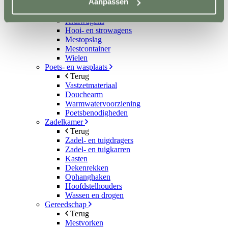
Aanpassen
Kruiwagens en karren
Terug
Kruiwagens
Hooi- en strowagens
Mestopslag
Mestcontainer
Wielen
Poets- en wasplaats
Terug
Vastzetmateriaal
Douchearm
Warmwatervoorziening
Poetsbenodigheden
Zadelkamer
Terug
Zadel- en tuigdragers
Zadel- en tuigkarren
Kasten
Dekenrekken
Ophanghaken
Hoofdstelhouders
Wassen en drogen
Gereedschap
Terug
Mestvorken