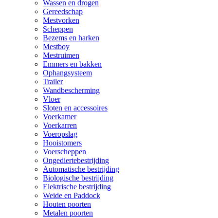
Wassen en drogen
Gereedschap
Mestvorken
Scheppen
Bezems en harken
Mestboy
Mestruimen
Emmers en bakken
Ophangsysteem
Trailer
Wandbescherming
Vloer
Sloten en accessoires
Voerkamer
Voerkarren
Voeropslag
Hooistomers
Voerscheppen
Ongediertebestrijding
Automatische bestrijding
Biologische bestrijding
Elektrische bestrijding
Weide en Paddock
Houten poorten
Metalen poorten