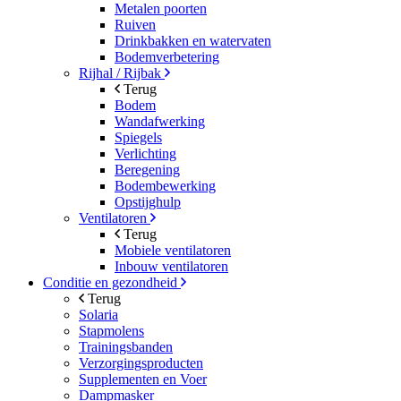
Metalen poorten
Ruiven
Drinkbakken en watervaten
Bodemverbetering
Rijhal / Rijbak
Terug
Bodem
Wandafwerking
Spiegels
Verlichting
Beregening
Bodembewerking
Opstijghulp
Ventilatoren
Terug
Mobiele ventilatoren
Inbouw ventilatoren
Conditie en gezondheid
Terug
Solaria
Stapmolens
Trainingsbanden
Verzorgingsproducten
Supplementen en Voer
Dampmasker