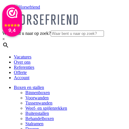
9,4
Waar bent u naar op zoek?
×
Vacatures
Over ons
Referenties
Offerte
Account
Boxen en stallen
Binnenboxen
Voorwanden
Tussenwanden
Weef- en spijlenrekken
Buitenstallen
Behandelboxen
Stalramen
Deuren