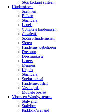
Stop kicking systeem
Hindernissen
Springen
Balken
Staanders
Lepels
Complete hindernisen
Cavalettis
Sponsorhindernissen
Sloten
Hindernis toebehoren
Dressuur
Dressuurpiste
Letters
Mennen
Kegels
Staanders
Spelmateriaal
Hindernisopslag
Vaste opslag
Mobiele opslag
Vloer- en Wandsystemen
Stalwand
Stalvloer
Paddock/weiland