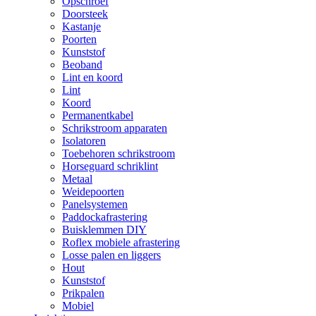
Opschroef
Doorsteek
Kastanje
Poorten
Kunststof
Beoband
Lint en koord
Lint
Koord
Permanentkabel
Schrikstroom apparaten
Isolatoren
Toebehoren schrikstroom
Horseguard schriklint
Metaal
Weidepoorten
Panelsystemen
Paddockafrastering
Buisklemmen DIY
Roflex mobiele afrastering
Losse palen en liggers
Hout
Kunststof
Prikpalen
Mobiel