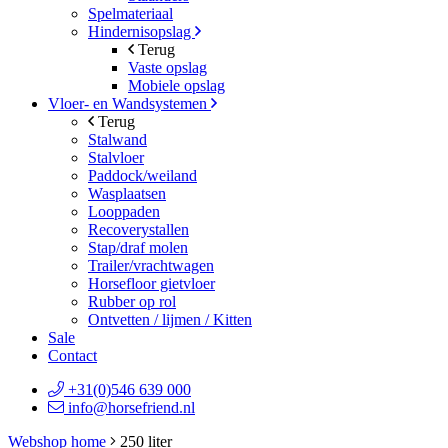
Spelmateriaal
Hindernisopslag
Terug
Vaste opslag
Mobiele opslag
Vloer- en Wandsystemen
Terug
Stalwand
Stalvloer
Paddock/weiland
Wasplaatsen
Looppaden
Recoverystallen
Stap/draf molen
Trailer/vrachtwagen
Horsefloor gietvloer
Rubber op rol
Ontvetten / lijmen / Kitten
Sale
Contact
+31(0)546 639 000
info@horsefriend.nl
Webshop home
250 liter