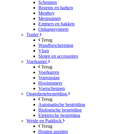
Scheppen
Bezems en harken
Mestboy
Mestruimen
Emmers en bakken
Ophangsysteem
Trailer
Terug
Wandbescherming
Vloer
Sloten en accessoires
Voerkamer
Terug
Voerkarren
Voeropslag
Hooistomers
Voerscheppen
Ongediertebestrijding
Terug
Automatische bestrijding
Biologische bestrijding
Elektrische bestrijding
Weide en Paddock
Terug
Houten poorten