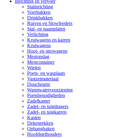
Inrichting en vervoer
Stalinrichting
Voerbakken
Drinkbakken
Ruiven en Slowfeeders
Stal- en naamplaten
Verlichting
Kruiwagens en karren
Kruiwagens
Hooi- en strowagens
Mestopslag
Mestcontainer
Wielen
Poets- en wasplaats
Vastzetmateriaal
Douchearm
Warmwatervoorziening
Poetsbenodigheden
Zadelkamer
Zadel- en tuigdragers
Zadel- en tuigkarren
Kasten
Dekenrekken
Ophanghaken
Hoofdstelhouders