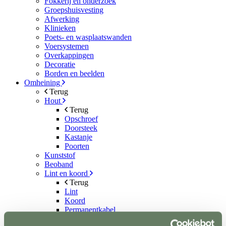
Fokkerij en onderzoek
Groepshuisvesting
Afwerking
Klinieken
Poets- en wasplaatswanden
Voersystemen
Overkappingen
Decoratie
Borden en beelden
Omheining
Terug
Hout
Terug
Opschroef
Doorsteek
Kastanje
Poorten
Kunststof
Beoband
Lint en koord
Terug
Lint
Koord
Permanentkabel
Schrikstroom apparaten