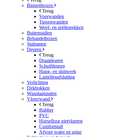
Binnenboxen
Terug
Voorwanden
Tussenwanden
Weef- en spijlenrekken
Buitenstallen
Behandelboxen
Stalramen
Deuren
Terug
Draaideuren
Schuifdeuren
Hang- en sluitwerk
Lamellenafsluiting
Verlichting
Dekbokken
Wasplaatspalen
Vloer/wand
Terug
Rubber
PVC
Horsefloor gietvloeren
Comfortstall
Afvoer water en urine