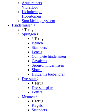
Aquatrainers
Vibrafloor
Lichttherapie
Hooistomers
Stop kicking systeem
Hindernissen
Terug
Springen
Terug
Balken
Staanders
Lepels
Complete hindernisen
Cavalettis
Sponsorhindernissen
Sloten
Hindernis toebehoren
Dressuur
Terug
Dressuurpiste
Letters
Mennen
Terug
Kegels
Staanders