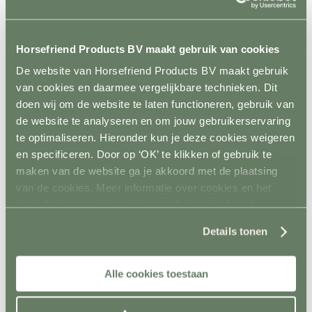
Isolatoren
Toebehoren schrikstroom
Horseguard schriklint
Metaal
Horsefriend Products BV maakt gebruik van cookies
Terug
Weidepoorten
De website van Horsefriend Products BV maakt gebruik
Panelsystemen
van cookies en daarmee vergelijkbare technieken. Dit
Paddockafrastering
Buisklemmen DIY
doen wij om de website te laten functioneren, gebruik van
Roflex mobiele afrastering
de website te analyseren en om jouw gebruikerservaring
Losse palen en liggers
te optimaliseren. Hieronder kun je deze cookies weigeren
Terug
Hout
en specificeren. Door op ‘OK’ te klikken of gebruik te
Kunststof
maken van de website ga je akkoord met de plaatsing
Prikpalen
van de cookies. Meer informatie over cookies en het
Mobiel
Inrichting en vervoer
gebruik van persoonsgegevens door Horsefriend
Terug
Products BV vind je
hier
.
Stalinrichting
Details tonen
Terug
Voerbakken
Drinkbakken
Alle cookies toestaan
Ruiven en Slowfeeders
Stal- en naamplaten
Verlichting