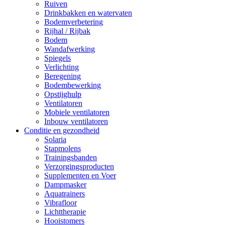
Ruiven
Drinkbakken en watervaten
Bodemverbetering
Rijhal / Rijbak
Bodem
Wandafwerking
Spiegels
Verlichting
Beregening
Bodembewerking
Opstijghulp
Ventilatoren
Mobiele ventilatoren
Inbouw ventilatoren
Conditie en gezondheid
Solaria
Stapmolens
Trainingsbanden
Verzorgingsproducten
Supplementen en Voer
Dampmasker
Aquatrainers
Vibrafloor
Lichttherapie
Hooistomers