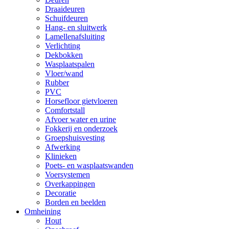
Draaideuren
Schuifdeuren
Hang- en sluitwerk
Lamellenafsluiting
Verlichting
Dekbokken
Wasplaatspalen
Vloer/wand
Rubber
PVC
Horsefloor gietvloeren
Comfortstall
Afvoer water en urine
Fokkerij en onderzoek
Groepshuisvesting
Afwerking
Klinieken
Poets- en wasplaatswanden
Voersystemen
Overkappingen
Decoratie
Borden en beelden
Omheining
Hout