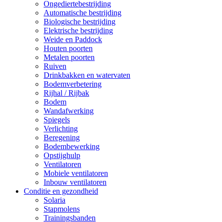
Ongediertebestrijding
Automatische bestrijding
Biologische bestrijding
Elektrische bestrijding
Weide en Paddock
Houten poorten
Metalen poorten
Ruiven
Drinkbakken en watervaten
Bodemverbetering
Rijhal / Rijbak
Bodem
Wandafwerking
Spiegels
Verlichting
Beregening
Bodembewerking
Opstijghulp
Ventilatoren
Mobiele ventilatoren
Inbouw ventilatoren
Conditie en gezondheid
Solaria
Stapmolens
Trainingsbanden