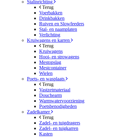
Stalinrichting
Terug
Voerbakken
Drinkbakken
Ruiven en Slowfeeders
Stal- en naamplaten
Verlichting
Kruiwagens en karren
Terug
Kruiwagens
Hooi- en strowagens
Mestopslag
Mestcontainer
Wielen
Poets- en wasplaats
Terug
Vastzetmateriaal
Douchearm
Warmwatervoorziening
Poetsbenodigheden
Zadelkamer
Terug
Zadel- en tuigdragers
Zadel- en tuigkarren
Kasten