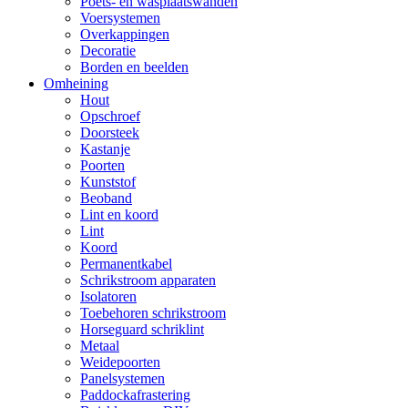
Poets- en wasplaatswanden
Voersystemen
Overkappingen
Decoratie
Borden en beelden
Omheining
Hout
Opschroef
Doorsteek
Kastanje
Poorten
Kunststof
Beoband
Lint en koord
Lint
Koord
Permanentkabel
Schrikstroom apparaten
Isolatoren
Toebehoren schrikstroom
Horseguard schriklint
Metaal
Weidepoorten
Panelsystemen
Paddockafrastering