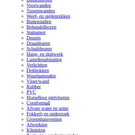
Voorwanden
Tussenwanden
Weef- en spijlenrekken
Buitenstallen
Behandelboxen
Stalramen
Deuren
Draaideuren
Schuifdeuren
Hang- en sluitwerk
Lamellenafsluiting
Verlichting
Dekbokken
Wasplaatspalen
Vloer/wand
Rubber
PVC
Horsefloor gietvloeren
Comfortstall
Afvoer water en urine
Fokkerij en onderzoek
Groepshuisvesting
Afwerking
Klinieken