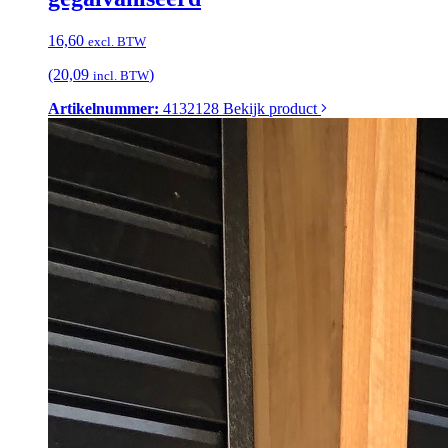
16,60
excl. BTW
(20,09
)
incl. BTW
Artikelnummer:
4132128
Bekijk product