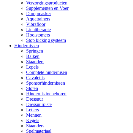
Verzorgingsproducten
Supplementen en Voer
Dampmasker
Aquatrainers
Vibrafloor
Lichttherapie
Hooistomers
Stop kicking systeem
Hindernissen
Springen
Balken
Staanders
Lepels
Complete hindernisen
Cavalettis
Sponsorhindernissen
Sloten
Hindernis toebehoren
Dressuur
Dressuurpiste
Letters
Mennen
Kegels
Staanders
Spelmateriaal