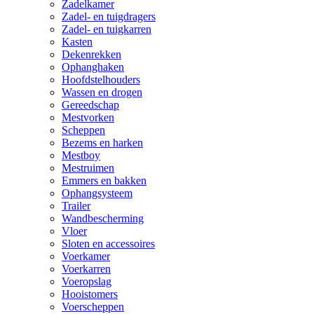
Zadelkamer
Zadel- en tuigdragers
Zadel- en tuigkarren
Kasten
Dekenrekken
Ophanghaken
Hoofdstelhouders
Wassen en drogen
Gereedschap
Mestvorken
Scheppen
Bezems en harken
Mestboy
Mestruimen
Emmers en bakken
Ophangsysteem
Trailer
Wandbescherming
Vloer
Sloten en accessoires
Voerkamer
Voerkarren
Voeropslag
Hooistomers
Voerscheppen