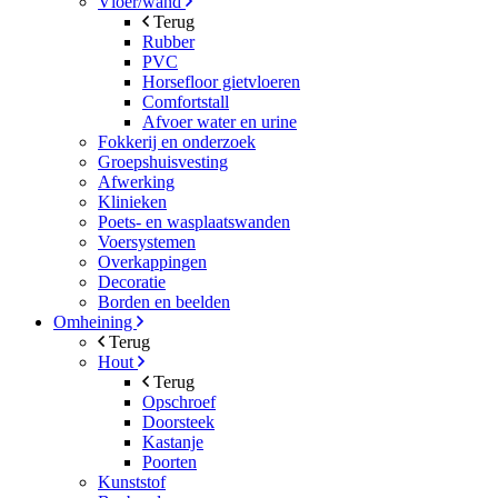
Vloer/wand
Terug
Rubber
PVC
Horsefloor gietvloeren
Comfortstall
Afvoer water en urine
Fokkerij en onderzoek
Groepshuisvesting
Afwerking
Klinieken
Poets- en wasplaatswanden
Voersystemen
Overkappingen
Decoratie
Borden en beelden
Omheining
Terug
Hout
Terug
Opschroef
Doorsteek
Kastanje
Poorten
Kunststof