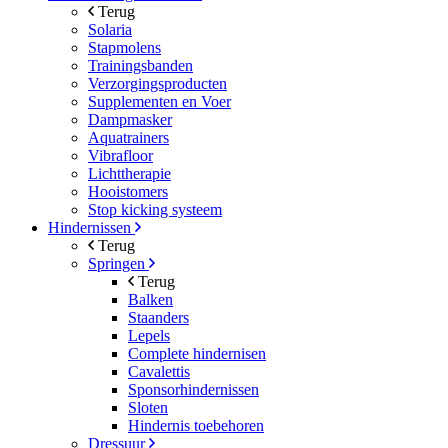
Terug
Solaria
Stapmolens
Trainingsbanden
Verzorgingsproducten
Supplementen en Voer
Dampmasker
Aquatrainers
Vibrafloor
Lichttherapie
Hooistomers
Stop kicking systeem
Hindernissen
Terug
Springen
Terug
Balken
Staanders
Lepels
Complete hindernisen
Cavalettis
Sponsorhindernissen
Sloten
Hindernis toebehoren
Dressuur