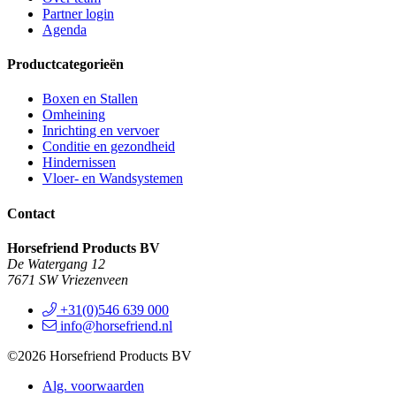
Partner login
Agenda
Productcategorieën
Boxen en Stallen
Omheining
Inrichting en vervoer
Conditie en gezondheid
Hindernissen
Vloer- en Wandsystemen
Contact
Horsefriend Products BV
De Watergang 12
7671 SW Vriezenveen
+31(0)546 639 000
info@horsefriend.nl
©2026 Horsefriend Products BV
Alg. voorwaarden