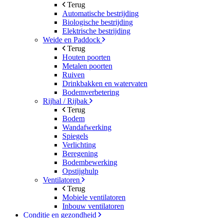
Terug
Automatische bestrijding
Biologische bestrijding
Elektrische bestrijding
Weide en Paddock
Terug
Houten poorten
Metalen poorten
Ruiven
Drinkbakken en watervaten
Bodemverbetering
Rijhal / Rijbak
Terug
Bodem
Wandafwerking
Spiegels
Verlichting
Beregening
Bodembewerking
Opstijghulp
Ventilatoren
Terug
Mobiele ventilatoren
Inbouw ventilatoren
Conditie en gezondheid