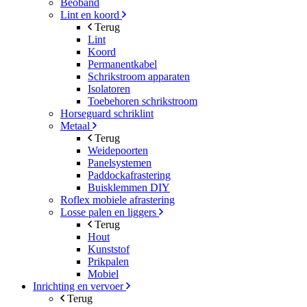
Beoband
Lint en koord
Terug
Lint
Koord
Permanentkabel
Schrikstroom apparaten
Isolatoren
Toebehoren schrikstroom
Horseguard schriklint
Metaal
Terug
Weidepoorten
Panelsystemen
Paddockafrastering
Buisklemmen DIY
Roflex mobiele afrastering
Losse palen en liggers
Terug
Hout
Kunststof
Prikpalen
Mobiel
Inrichting en vervoer
Terug