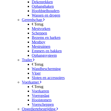
Dekenrekken
Ophanghaken
Hoofdstelhouders
Wassen en drogen
Gereedschap
Terug
Mestvorken
Scheppen
Bezems en harken
Mestboy
Mestruimen
Emmers en bakken
Ophangsysteem
Trailer
Terug
Wandbescherming
Vloer
Sloten en accessoires
Voerkamer
Terug
Voerkarren
Voeropslag
Hooistomers
Voerscheppen
Ongediertebestrijding