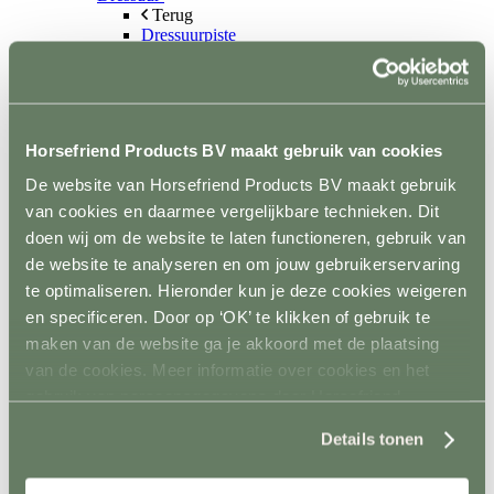
Terug
Dressuurpiste
Letters
Mennen
Terug
Kegels
Staanders
Horsefriend Products BV maakt gebruik van cookies
Spelmateriaal
Hindernisopslag
De website van Horsefriend Products BV maakt gebruik
Terug
van cookies en daarmee vergelijkbare technieken. Dit
Vaste opslag
Mobiele opslag
doen wij om de website te laten functioneren, gebruik van
Vloer- en Wandsystemen
de website te analyseren en om jouw gebruikerservaring
Terug
te optimaliseren. Hieronder kun je deze cookies weigeren
Stalwand
Stalvloer
en specificeren. Door op ‘OK’ te klikken of gebruik te
Paddock/weiland
maken van de website ga je akkoord met de plaatsing
Wasplaatsen
van de cookies. Meer informatie over cookies en het
Looppaden
Recoverystallen
gebruik van persoonsgegevens door Horsefriend
Stap/draf molen
Products BV vind je
hier
.
Trailer/vrachtwagen
Details tonen
Horsefloor gietvloer
Rubber op rol
Ontvetten / lijmen / Kitten