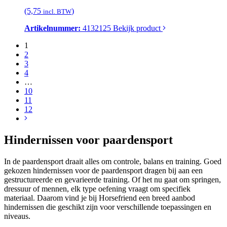
(5,75
)
incl. BTW
Artikelnummer:
4132125
Bekijk product
1
2
3
4
…
10
11
12
Hindernissen voor paardensport
In de paardensport draait alles om controle, balans en training. Goed
gekozen hindernissen voor de paardensport dragen bij aan een
gestructureerde en gevarieerde training. Of het nu gaat om springen,
dressuur of mennen, elk type oefening vraagt om specifiek
materiaal. Daarom vind je bij Horsefriend een breed aanbod
hindernissen die geschikt zijn voor verschillende toepassingen en
niveaus.