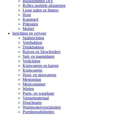
Buisklemmen DIY
Roflex mobiele afrastering
Losse palen en liggers
Hout
Kunststof
Prikpalen
Mobiel
Inrichting en vervoer
Stalinrichting
Voerbakken
Drinkbakken
Ruiven en Slowfeeders
Stal- en naamplaten
Verlichting
Kruiwagens en karren
Kruiwagens
Hooi- en strowagens
Mestopslag
Mestcontainer
Wielen
Poets- en wasplaats
Vastzetmateriaal
Douchearm
Warmwatervoorziening
Poetsbenodigheden