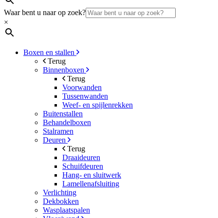
Waar bent u naar op zoek?
×
Boxen en stallen
Terug
Binnenboxen
Terug
Voorwanden
Tussenwanden
Weef- en spijlenrekken
Buitenstallen
Behandelboxen
Stalramen
Deuren
Terug
Draaideuren
Schuifdeuren
Hang- en sluitwerk
Lamellenafsluiting
Verlichting
Dekbokken
Wasplaatspalen