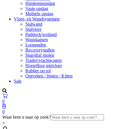
Hindernisopslag
Vaste opslag
Mobiele opslag
Vloer- en Wandsystemen
Stalwand
Stalvloer
Paddock/weiland
Wasplaatsen
Looppaden
Recoverystallen
Stap/draf molen
Trailer/vrachtwagen
Horsefloor gietvloer
Rubber op rol
Ontvetten / lijmen / Kitten
Sale
0
0
Waar bent u naar op zoek?
×