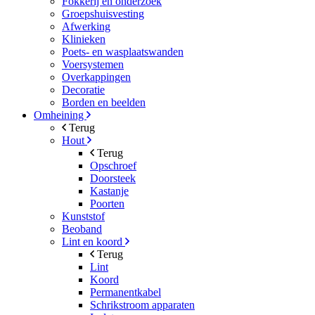
Fokkerij en onderzoek
Groepshuisvesting
Afwerking
Klinieken
Poets- en wasplaatswanden
Voersystemen
Overkappingen
Decoratie
Borden en beelden
Omheining
Terug
Hout
Terug
Opschroef
Doorsteek
Kastanje
Poorten
Kunststof
Beoband
Lint en koord
Terug
Lint
Koord
Permanentkabel
Schrikstroom apparaten