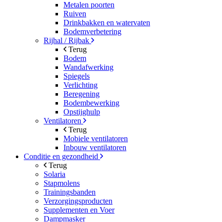
Metalen poorten
Ruiven
Drinkbakken en watervaten
Bodemverbetering
Rijhal / Rijbak
Terug
Bodem
Wandafwerking
Spiegels
Verlichting
Beregening
Bodembewerking
Opstijghulp
Ventilatoren
Terug
Mobiele ventilatoren
Inbouw ventilatoren
Conditie en gezondheid
Terug
Solaria
Stapmolens
Trainingsbanden
Verzorgingsproducten
Supplementen en Voer
Dampmasker