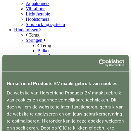
Aquatrainers
Vibrafloor
Lichttherapie
Hooistomers
Stop kicking systeem
Hindernissen
Terug
Springen
Terug
Balken
Staanders
Lepels
Complete hindernisen
Cavalettis
Sponsorhindernissen
Sloten
Horsefriend Products BV maakt gebruik van cookies
Hindernis toebehoren
De website van Horsefriend Products BV maakt gebruik
Dressuur
Terug
van cookies en daarmee vergelijkbare technieken. Dit
Dressuurpiste
doen wij om de website te laten functioneren, gebruik van
Letters
de website te analyseren en om jouw gebruikerservaring
Mennen
Terug
te optimaliseren. Hieronder kun je deze cookies weigeren
Kegels
en specificeren. Door op ‘OK’ te klikken of gebruik te
Staanders