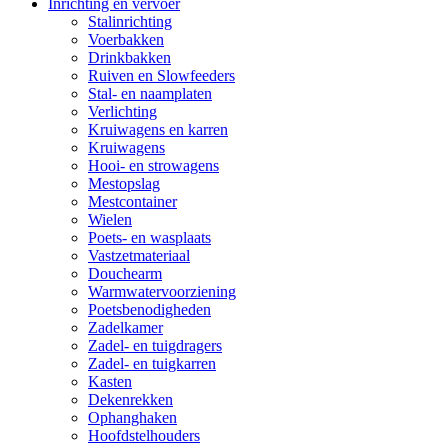
Inrichting en vervoer
Stalinrichting
Voerbakken
Drinkbakken
Ruiven en Slowfeeders
Stal- en naamplaten
Verlichting
Kruiwagens en karren
Kruiwagens
Hooi- en strowagens
Mestopslag
Mestcontainer
Wielen
Poets- en wasplaats
Vastzetmateriaal
Douchearm
Warmwatervoorziening
Poetsbenodigheden
Zadelkamer
Zadel- en tuigdragers
Zadel- en tuigkarren
Kasten
Dekenrekken
Ophanghaken
Hoofdstelhouders