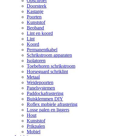
Opschroef
Doorsteek
Kastanje
Poorten
Kunststof
Beoband
Lint en koord
Lint
Koord
Permanentkabel
Schrikstroom apparaten
Isolatoren
Toebehoren schrikstroom
Horseguard schriklint
Metaal
Weidepoorten
Panelsystemen
Paddockafrastering
Buisklemmen DIY
Roflex mobiele afrastering
Losse palen en liggers
Hout
Kunststof
Prikpalen
Mobiel