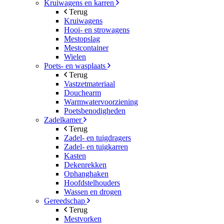
Kruiwagens en karren
Terug
Kruiwagens
Hooi- en strowagens
Mestopslag
Mestcontainer
Wielen
Poets- en wasplaats
Terug
Vastzetmateriaal
Douchearm
Warmwatervoorziening
Poetsbenodigheden
Zadelkamer
Terug
Zadel- en tuigdragers
Zadel- en tuigkarren
Kasten
Dekenrekken
Ophanghaken
Hoofdstelhouders
Wassen en drogen
Gereedschap
Terug
Mestvorken