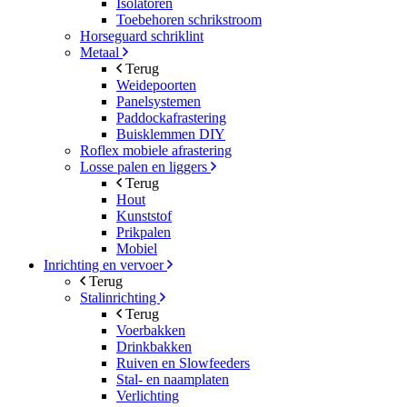
Isolatoren
Toebehoren schrikstroom
Horseguard schriklint
Metaal
Terug
Weidepoorten
Panelsystemen
Paddockafrastering
Buisklemmen DIY
Roflex mobiele afrastering
Losse palen en liggers
Terug
Hout
Kunststof
Prikpalen
Mobiel
Inrichting en vervoer
Terug
Stalinrichting
Terug
Voerbakken
Drinkbakken
Ruiven en Slowfeeders
Stal- en naamplaten
Verlichting