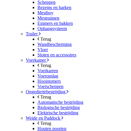
Scheppen
Bezems en harken
Mestboy
Mestruimen
Emmers en bakken
Ophangsysteem
Trailer
Terug
Wandbescherming
Vloer
Sloten en accessoires
Voerkamer
Terug
Voerkarren
Voeropslag
Hooistomers
Voerscheppen
Ongediertebestrijding
Terug
Automatische bestrijding
Biologische bestrijding
Elektrische bestrijding
Weide en Paddock
Terug
Houten poorten