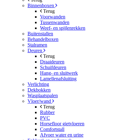
Binnenboxen
Terug
Voorwanden
Tussenwanden
Weef- en spijlenrekken
Buitenstallen
Behandelboxen
Stalramen
Deuren
Terug
Draaideuren
Schuifdeuren
Hang- en sluitwerk
Lamellenafsluiting
Verlichting
Dekbokken
Wasplaatspalen
Vloer/wand
Terug
Rubber
PVC
Horsefloor gietvloeren
Comfortstall
Afvoer water en urine