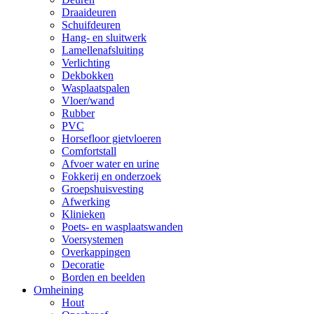
Draaideuren
Schuifdeuren
Hang- en sluitwerk
Lamellenafsluiting
Verlichting
Dekbokken
Wasplaatspalen
Vloer/wand
Rubber
PVC
Horsefloor gietvloeren
Comfortstall
Afvoer water en urine
Fokkerij en onderzoek
Groepshuisvesting
Afwerking
Klinieken
Poets- en wasplaatswanden
Voersystemen
Overkappingen
Decoratie
Borden en beelden
Omheining
Hout