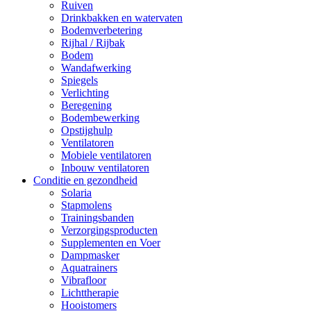
Ruiven
Drinkbakken en watervaten
Bodemverbetering
Rijhal / Rijbak
Bodem
Wandafwerking
Spiegels
Verlichting
Beregening
Bodembewerking
Opstijghulp
Ventilatoren
Mobiele ventilatoren
Inbouw ventilatoren
Conditie en gezondheid
Solaria
Stapmolens
Trainingsbanden
Verzorgingsproducten
Supplementen en Voer
Dampmasker
Aquatrainers
Vibrafloor
Lichttherapie
Hooistomers