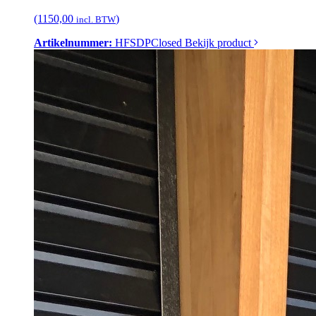
(1150,00
)
incl. BTW
Artikelnummer:
HFSDPClosed
Bekijk product