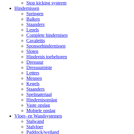
Stop kicking systeem
Hindernissen
Springen
Balken
Staanders
Lepels
Complete hindernisen
Cavalettis
Sponsorhindernissen
Sloten
Hindernis toebehoren
Dressuur
Dressuurpiste
Letters
Mennen
Kegels
Staanders
Spelmateriaal
Hindernisopslag
Vaste opslag
Mobiele opslag
Vloer- en Wandsystemen
Stalwand
Stalvloer
Paddock/weiland