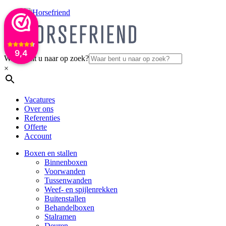
9,4
Waar bent u naar op zoek?
×
Vacatures
Over ons
Referenties
Offerte
Account
Boxen en stallen
Binnenboxen
Voorwanden
Tussenwanden
Weef- en spijlenrekken
Buitenstallen
Behandelboxen
Stalramen
Deuren