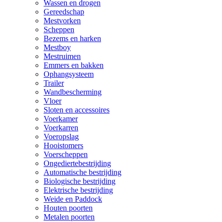
Wassen en drogen
Gereedschap
Mestvorken
Scheppen
Bezems en harken
Mestboy
Mestruimen
Emmers en bakken
Ophangsysteem
Trailer
Wandbescherming
Vloer
Sloten en accessoires
Voerkamer
Voerkarren
Voeropslag
Hooistomers
Voerscheppen
Ongediertebestrijding
Automatische bestrijding
Biologische bestrijding
Elektrische bestrijding
Weide en Paddock
Houten poorten
Metalen poorten