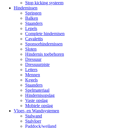
Stop kicking systeem
Hindernissen
Springen
Balken
Staanders
Lepels
Complete hindernisen
Cavalettis
Sponsorhindernissen
Sloten
Hindernis toebehoren
Dressuur
Dressuurpiste
Letters
Mennen
Kegels
Staanders
Spelmateriaal
Hindernisopslag
Vaste opslag
Mobiele opslag
Vloer- en Wandsystemen
Stalwand
Stalvloer
Paddock/weiland