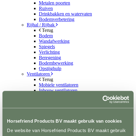
Metalen poorten
Ruiven
Drinkbakken en watervaten
Bodemverbetering
Rijhal / Rijbak
Terug
Bodem
Wandafwerking
Spiegels
Verlichting
Beregening
Bodembewerking
Opstijghulp
Ventilatoren
Terug
Mobiele ventilatoren
Inbouw ventilatoren
Conditie en gezondheid
Terug
Solaria
Stapmolens
Trainingsbanden
Horsefriend Products BV maakt gebruik van cookies
Verzorgingsproducten
Supplementen en Voer
De website van Horsefriend Products BV maakt gebruik
Dampmasker