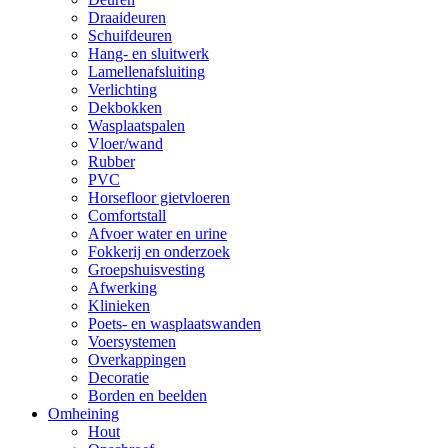
Draaideuren
Schuifdeuren
Hang- en sluitwerk
Lamellenafsluiting
Verlichting
Dekbokken
Wasplaatspalen
Vloer/wand
Rubber
PVC
Horsefloor gietvloeren
Comfortstall
Afvoer water en urine
Fokkerij en onderzoek
Groepshuisvesting
Afwerking
Klinieken
Poets- en wasplaatswanden
Voersystemen
Overkappingen
Decoratie
Borden en beelden
Omheining
Hout