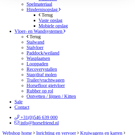
Spelmateriaal
Hindernisopslag
Terug
Vaste opslag
Mobiele opslag
Vloer- en Wandsystemen
Terug
Stalwand
Stalvloer
Paddock/weiland
Wasplaatsen
Looppaden
Recoverystallen
Stap/draf molen
Trailer/vrachtwagen
Horsefloor gietvloer
Rubber op rol
Ontvetten / lijmen / Kitten
Sale
Contact
+31(0)546 639 000
info@horsefriend.nl
Webshop home
Inrichting en vervoer
Kruiwagens en karren