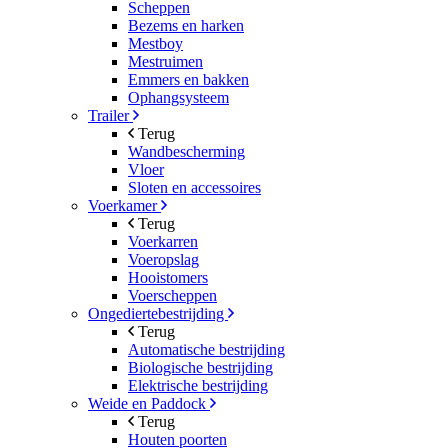
Scheppen
Bezems en harken
Mestboy
Mestruimen
Emmers en bakken
Ophangsysteem
Trailer
Terug
Wandbescherming
Vloer
Sloten en accessoires
Voerkamer
Terug
Voerkarren
Voeropslag
Hooistomers
Voerscheppen
Ongediertebestrijding
Terug
Automatische bestrijding
Biologische bestrijding
Elektrische bestrijding
Weide en Paddock
Terug
Houten poorten