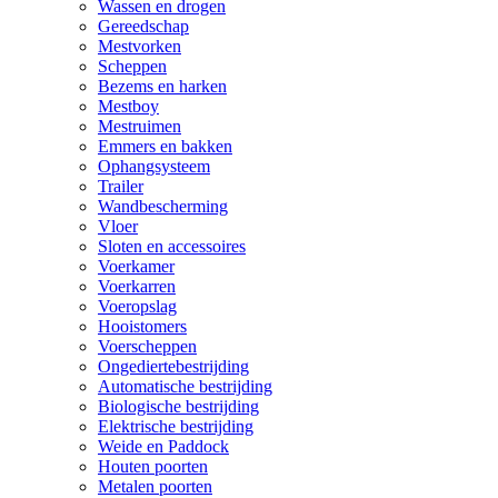
Wassen en drogen
Gereedschap
Mestvorken
Scheppen
Bezems en harken
Mestboy
Mestruimen
Emmers en bakken
Ophangsysteem
Trailer
Wandbescherming
Vloer
Sloten en accessoires
Voerkamer
Voerkarren
Voeropslag
Hooistomers
Voerscheppen
Ongediertebestrijding
Automatische bestrijding
Biologische bestrijding
Elektrische bestrijding
Weide en Paddock
Houten poorten
Metalen poorten