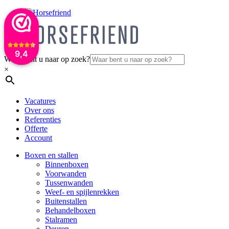
9,4
Waar bent u naar op zoek?
×
Vacatures
Over ons
Referenties
Offerte
Account
Boxen en stallen
Binnenboxen
Voorwanden
Tussenwanden
Weef- en spijlenrekken
Buitenstallen
Behandelboxen
Stalramen
Deuren