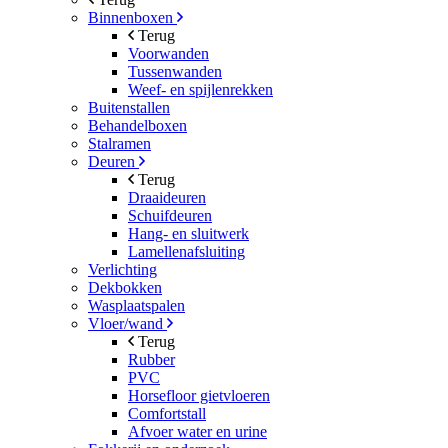
Binnenboxen
Terug
Voorwanden
Tussenwanden
Weef- en spijlenrekken
Buitenstallen
Behandelboxen
Stalramen
Deuren
Terug
Draaideuren
Schuifdeuren
Hang- en sluitwerk
Lamellenafsluiting
Verlichting
Dekbokken
Wasplaatspalen
Vloer/wand
Terug
Rubber
PVC
Horsefloor gietvloeren
Comfortstall
Afvoer water en urine