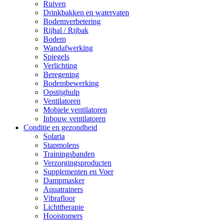
Ruiven
Drinkbakken en watervaten
Bodemverbetering
Rijhal / Rijbak
Bodem
Wandafwerking
Spiegels
Verlichting
Beregening
Bodembewerking
Opstijghulp
Ventilatoren
Mobiele ventilatoren
Inbouw ventilatoren
Conditie en gezondheid
Solaria
Stapmolens
Trainingsbanden
Verzorgingsproducten
Supplementen en Voer
Dampmasker
Aquatrainers
Vibrafloor
Lichttherapie
Hooistomers