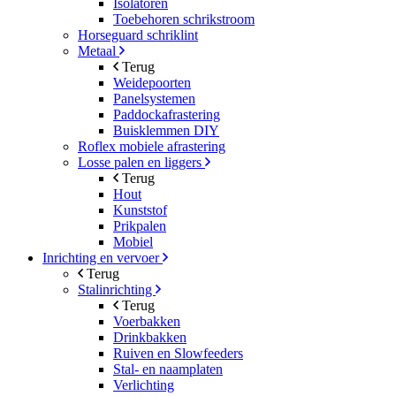
Isolatoren
Toebehoren schrikstroom
Horseguard schriklint
Metaal
Terug
Weidepoorten
Panelsystemen
Paddockafrastering
Buisklemmen DIY
Roflex mobiele afrastering
Losse palen en liggers
Terug
Hout
Kunststof
Prikpalen
Mobiel
Inrichting en vervoer
Terug
Stalinrichting
Terug
Voerbakken
Drinkbakken
Ruiven en Slowfeeders
Stal- en naamplaten
Verlichting