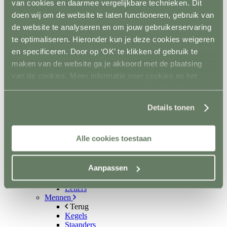
van cookies en daarmee vergelijkbare technieken. Dit
Aquatrainers
doen wij om de website te laten functioneren, gebruik van
Vibrafloor
Lichttherapie
de website te analyseren en om jouw gebruikerservaring
Hooistomers
te optimaliseren. Hieronder kun je deze cookies weigeren
Stop kicking systeem
en specificeren. Door op ‘OK’ te klikken of gebruik te
Hindernissen
Terug
maken van de website ga je akkoord met de plaatsing
Springen
van de cookies. Meer informatie over cookies en het
Terug
gebruik van persoonsgegevens door Horsefriend
Balken
Staanders
Products BV vind je
hier
.
Lepels
Details tonen
Complete hindernisen
Cavalettis
Sponsorhindernissen
Alle cookies toestaan
Sloten
Hindernis toebehoren
Dressuur
Aanpassen
Terug
Dressuurpiste
Letters
Mennen
Terug
Kegels
Staanders