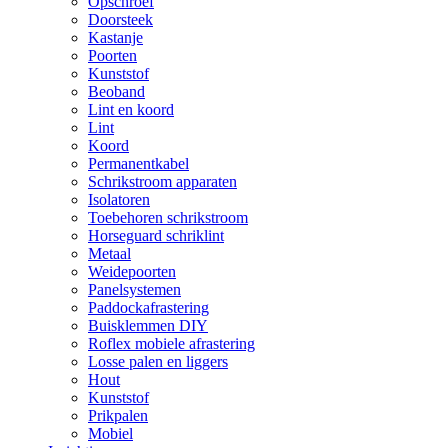
Opschroef
Doorsteek
Kastanje
Poorten
Kunststof
Beoband
Lint en koord
Lint
Koord
Permanentkabel
Schrikstroom apparaten
Isolatoren
Toebehoren schrikstroom
Horseguard schriklint
Metaal
Weidepoorten
Panelsystemen
Paddockafrastering
Buisklemmen DIY
Roflex mobiele afrastering
Losse palen en liggers
Hout
Kunststof
Prikpalen
Mobiel