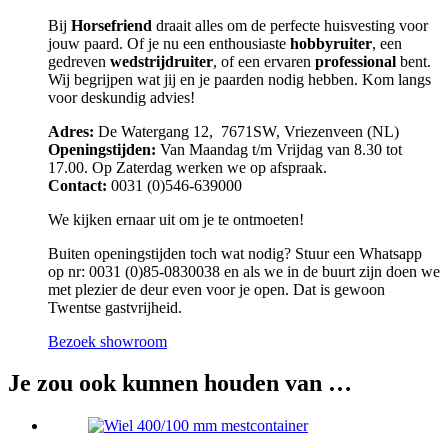
Bij
Horsefriend
draait alles om de perfecte huisvesting voor
jouw paard. Of je nu een enthousiaste
hobbyruiter
, een
gedreven
wedstrijdruiter
, of een ervaren
professional
bent.
Wij begrijpen wat jij en je paarden nodig hebben. Kom langs
voor deskundig advies!
Adres:
De Watergang 12, 7671SW, Vriezenveen (NL)
Openingstijden:
Van Maandag t/m Vrijdag van 8.30 tot
17.00. Op Zaterdag werken we op afspraak.
Contact:
0031 (0)546-639000
We kijken ernaar uit om je te ontmoeten!
Buiten openingstijden toch wat nodig? Stuur een Whatsapp
op nr: 0031 (0)85-0830038 en als we in de buurt zijn doen we
met plezier de deur even voor je open. Dat is gewoon
Twentse gastvrijheid.
Bezoek showroom
Je zou ook kunnen houden van …