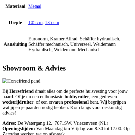
Materiaal
Metaal
Diepte
105 cm
,
135 cm
Euronorm, Kramer Allrad, Schäffer hydraulisch,
Aansluiting
Schäffer mechanisch, Universeel, Weidemann
Hydraulisch, Weidemann Mechanisch
Showroom & Advies
Bij
Horsefriend
draait alles om de perfecte huisvesting voor jouw
paard. Of je nu een enthousiaste
hobbyruiter
, een gedreven
wedstrijdruiter
, of een ervaren
professional
bent. Wij begrijpen
wat jij en je paarden nodig hebben. Kom langs voor deskundig
advies!
Adres:
De Watergang 12, 7671SW, Vriezenveen (NL)
Openingstijden:
Van Maandag t/m Vrijdag van 8.30 tot 17.00. Op
Zaterdag werken we op afspraak.