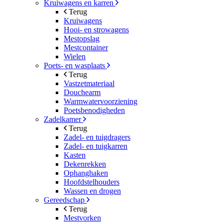
Kruiwagens en karren
Terug
Kruiwagens
Hooi- en strowagens
Mestopslag
Mestcontainer
Wielen
Poets- en wasplaats
Terug
Vastzetmateriaal
Douchearm
Warmwatervoorziening
Poetsbenodigheden
Zadelkamer
Terug
Zadel- en tuigdragers
Zadel- en tuigkarren
Kasten
Dekenrekken
Ophanghaken
Hoofdstelhouders
Wassen en drogen
Gereedschap
Terug
Mestvorken