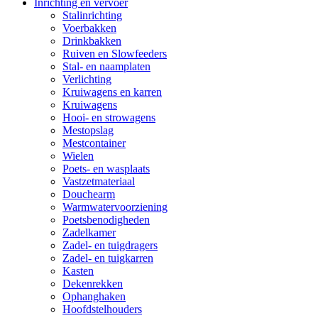
Inrichting en vervoer
Stalinrichting
Voerbakken
Drinkbakken
Ruiven en Slowfeeders
Stal- en naamplaten
Verlichting
Kruiwagens en karren
Kruiwagens
Hooi- en strowagens
Mestopslag
Mestcontainer
Wielen
Poets- en wasplaats
Vastzetmateriaal
Douchearm
Warmwatervoorziening
Poetsbenodigheden
Zadelkamer
Zadel- en tuigdragers
Zadel- en tuigkarren
Kasten
Dekenrekken
Ophanghaken
Hoofdstelhouders