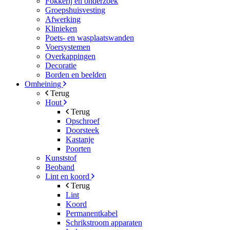
Fokkerij en onderzoek
Groepshuisvesting
Afwerking
Klinieken
Poets- en wasplaatswanden
Voersystemen
Overkappingen
Decoratie
Borden en beelden
Omheining
Terug
Hout
Terug
Opschroef
Doorsteek
Kastanje
Poorten
Kunststof
Beoband
Lint en koord
Terug
Lint
Koord
Permanentkabel
Schrikstroom apparaten