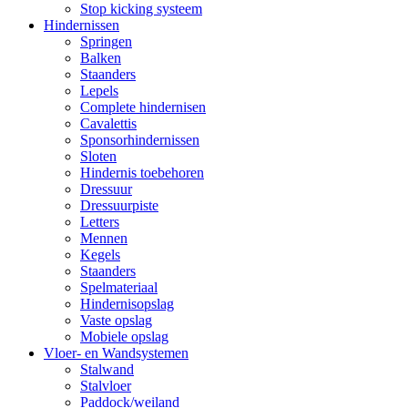
Stop kicking systeem
Hindernissen
Springen
Balken
Staanders
Lepels
Complete hindernisen
Cavalettis
Sponsorhindernissen
Sloten
Hindernis toebehoren
Dressuur
Dressuurpiste
Letters
Mennen
Kegels
Staanders
Spelmateriaal
Hindernisopslag
Vaste opslag
Mobiele opslag
Vloer- en Wandsystemen
Stalwand
Stalvloer
Paddock/weiland