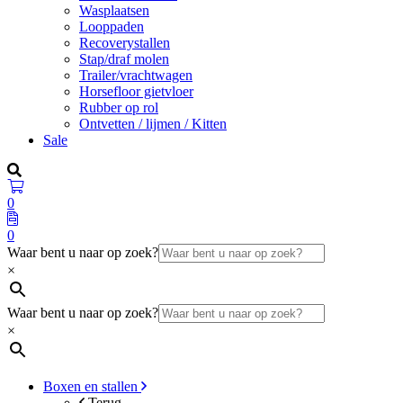
Wasplaatsen
Looppaden
Recoverystallen
Stap/draf molen
Trailer/vrachtwagen
Horsefloor gietvloer
Rubber op rol
Ontvetten / lijmen / Kitten
Sale
0
0
Waar bent u naar op zoek?
×
Waar bent u naar op zoek?
×
Boxen en stallen
Terug