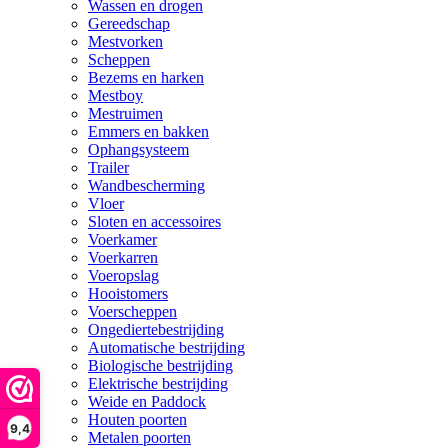
Wassen en drogen
Gereedschap
Mestvorken
Scheppen
Bezems en harken
Mestboy
Mestruimen
Emmers en bakken
Ophangsysteem
Trailer
Wandbescherming
Vloer
Sloten en accessoires
Voerkamer
Voerkarren
Voeropslag
Hooistomers
Voerscheppen
Ongediertebestrijding
Automatische bestrijding
Biologische bestrijding
Elektrische bestrijding
Weide en Paddock
Houten poorten
9,4
Metalen poorten