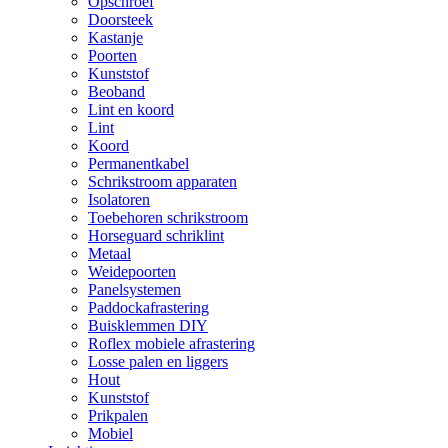
Opschroef
Doorsteek
Kastanje
Poorten
Kunststof
Beoband
Lint en koord
Lint
Koord
Permanentkabel
Schrikstroom apparaten
Isolatoren
Toebehoren schrikstroom
Horseguard schriklint
Metaal
Weidepoorten
Panelsystemen
Paddockafrastering
Buisklemmen DIY
Roflex mobiele afrastering
Losse palen en liggers
Hout
Kunststof
Prikpalen
Mobiel