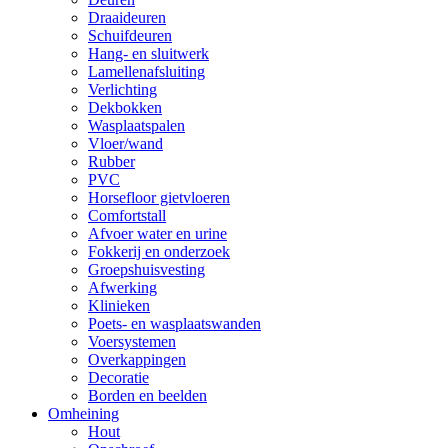
Draaideuren
Schuifdeuren
Hang- en sluitwerk
Lamellenafsluiting
Verlichting
Dekbokken
Wasplaatspalen
Vloer/wand
Rubber
PVC
Horsefloor gietvloeren
Comfortstall
Afvoer water en urine
Fokkerij en onderzoek
Groepshuisvesting
Afwerking
Klinieken
Poets- en wasplaatswanden
Voersystemen
Overkappingen
Decoratie
Borden en beelden
Omheining
Hout