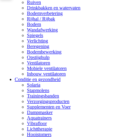
Ruiven
Drinkbakken en watervaten
Bodemverbetering
Rijhal / Rijbak
Bodem
Wandafwerking
Spiegels
Verlichting
Beregening
Bodembewerking
Opstijghulp
Ventilatoren
Mobiele ventilatoren
Inbouw ventilatoren
Conditie en gezondheid
Solaria
Stapmolens
Trainingsbanden
Verzorgingsproducten
Supplementen en Voer
Dampmasker
Aquatrainers
Vibrafloor
Lichttherapie
Hooistomers