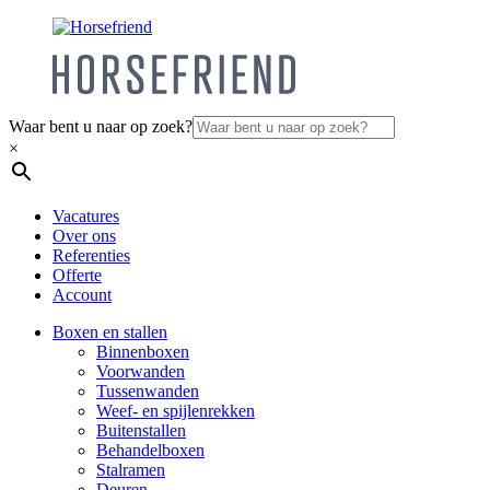
Waar bent u naar op zoek?
×
Vacatures
Over ons
Referenties
Offerte
Account
Boxen en stallen
Binnenboxen
Voorwanden
Tussenwanden
Weef- en spijlenrekken
Buitenstallen
Behandelboxen
Stalramen
Deuren