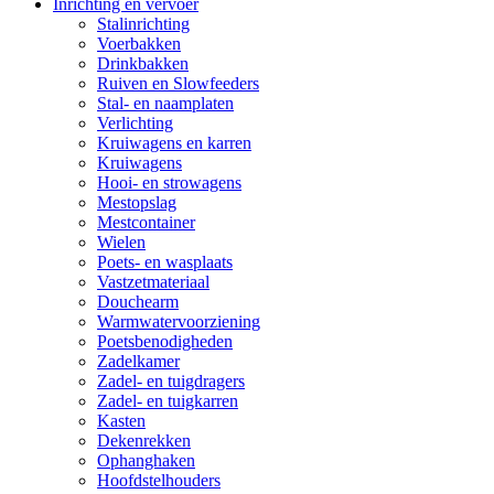
Inrichting en vervoer
Stalinrichting
Voerbakken
Drinkbakken
Ruiven en Slowfeeders
Stal- en naamplaten
Verlichting
Kruiwagens en karren
Kruiwagens
Hooi- en strowagens
Mestopslag
Mestcontainer
Wielen
Poets- en wasplaats
Vastzetmateriaal
Douchearm
Warmwatervoorziening
Poetsbenodigheden
Zadelkamer
Zadel- en tuigdragers
Zadel- en tuigkarren
Kasten
Dekenrekken
Ophanghaken
Hoofdstelhouders