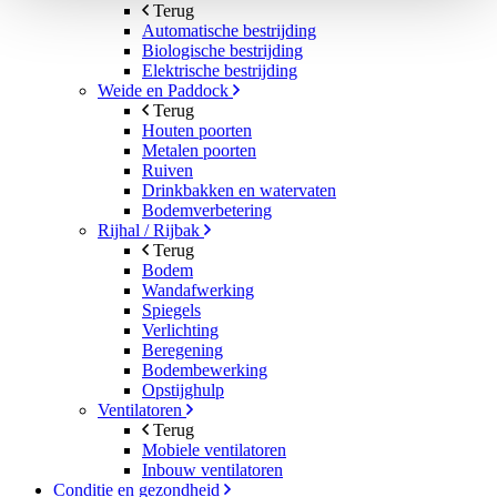
Terug
Automatische bestrijding
Biologische bestrijding
Elektrische bestrijding
Weide en Paddock
Terug
Houten poorten
Metalen poorten
Ruiven
Drinkbakken en watervaten
Bodemverbetering
Rijhal / Rijbak
Terug
Bodem
Wandafwerking
Spiegels
Verlichting
Beregening
Bodembewerking
Opstijghulp
Ventilatoren
Terug
Mobiele ventilatoren
Inbouw ventilatoren
Conditie en gezondheid