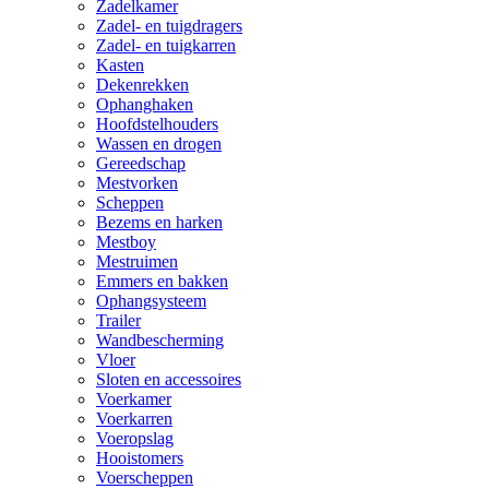
Zadelkamer
Zadel- en tuigdragers
Zadel- en tuigkarren
Kasten
Dekenrekken
Ophanghaken
Hoofdstelhouders
Wassen en drogen
Gereedschap
Mestvorken
Scheppen
Bezems en harken
Mestboy
Mestruimen
Emmers en bakken
Ophangsysteem
Trailer
Wandbescherming
Vloer
Sloten en accessoires
Voerkamer
Voerkarren
Voeropslag
Hooistomers
Voerscheppen