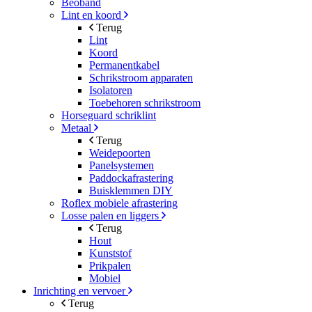
Beoband
Lint en koord
Terug
Lint
Koord
Permanentkabel
Schrikstroom apparaten
Isolatoren
Toebehoren schrikstroom
Horseguard schriklint
Metaal
Terug
Weidepoorten
Panelsystemen
Paddockafrastering
Buisklemmen DIY
Roflex mobiele afrastering
Losse palen en liggers
Terug
Hout
Kunststof
Prikpalen
Mobiel
Inrichting en vervoer
Terug