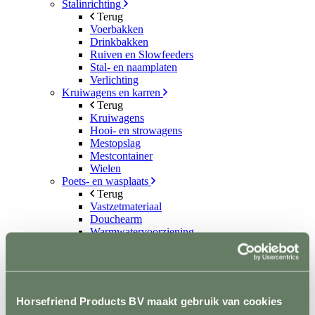
Stalinrichting
Terug
Voerbakken
Drinkbakken
Ruiven en Slowfeeders
Stal- en naamplaten
Verlichting
Kruiwagens en karren
Terug
Kruiwagens
Hooi- en strowagens
Mestopslag
Mestcontainer
Wielen
Poets- en wasplaats
Terug
Vastzetmateriaal
Douchearm
Warmwatervoorziening
Poetsbenodigheden
Zadelkamer
Terug
Zadel- en tuigdragers
Zadel- en tuigkarren
Horsefriend Products BV maakt gebruik van cookies
Kasten