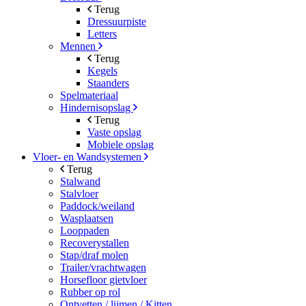
Terug
Dressuurpiste
Letters
Mennen
Terug
Kegels
Staanders
Spelmateriaal
Hindernisopslag
Terug
Vaste opslag
Mobiele opslag
Vloer- en Wandsystemen
Terug
Stalwand
Stalvloer
Paddock/weiland
Wasplaatsen
Looppaden
Recoverystallen
Stap/draf molen
Trailer/vrachtwagen
Horsefloor gietvloer
Rubber op rol
Ontvetten / lijmen / Kitten