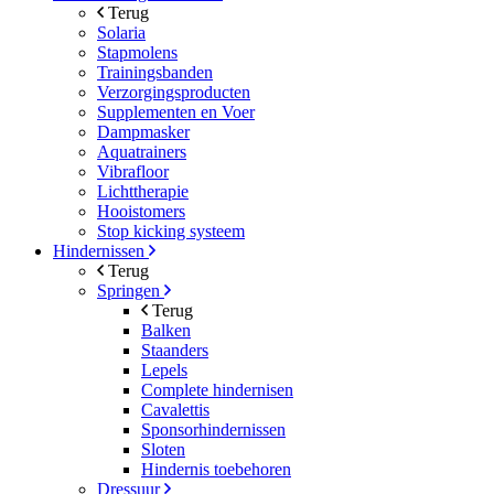
Terug
Solaria
Stapmolens
Trainingsbanden
Verzorgingsproducten
Supplementen en Voer
Dampmasker
Aquatrainers
Vibrafloor
Lichttherapie
Hooistomers
Stop kicking systeem
Hindernissen
Terug
Springen
Terug
Balken
Staanders
Lepels
Complete hindernisen
Cavalettis
Sponsorhindernissen
Sloten
Hindernis toebehoren
Dressuur