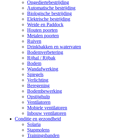
Ongediertebestrijding
Automatische bestrijding
Biologische bestrijding
Elektrische bestrijding
Weide en Paddock
Houten poorten
Metalen poorten
Ruiven
Drinkbakken en watervaten
Bodemverbetering
Rijhal / Rijbak
Bodem
Wandafwerking
Spiegels
Verlichting
Beregening
Bodembewerking
Opstijghulp
Ventilatoren
Mobiele ventilatoren
Inbouw ventilatoren
Conditie en gezondheid
Solaria
Stapmolens
Trainingsbanden