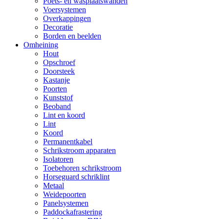
Poets- en wasplaatswanden
Voersystemen
Overkappingen
Decoratie
Borden en beelden
Omheining
Hout
Opschroef
Doorsteek
Kastanje
Poorten
Kunststof
Beoband
Lint en koord
Lint
Koord
Permanentkabel
Schrikstroom apparaten
Isolatoren
Toebehoren schrikstroom
Horseguard schriklint
Metaal
Weidepoorten
Panelsystemen
Paddockafrastering