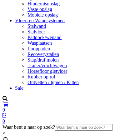
Hindernisopslag
Vaste opslag
Mobiele opslag
Vloer- en Wandsystemen
Stalwand
Stalvloer
Paddock/weiland
Wasplaatsen
Looppaden
Recoverystallen
Stap/draf molen
Trailer/vrachtwagen
Horsefloor gietvloer
Rubber op rol
Ontvetten / lijmen / Kitten
Sale
0
0
Waar bent u naar op zoek?
×