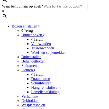
Waar bent u naar op zoek?
×
Boxen en stallen
Terug
Binnenboxen
Terug
Voorwanden
Tussenwanden
Weef- en spijlenrekken
Buitenstallen
Behandelboxen
Stalramen
Deuren
Terug
Draaideuren
Schuifdeuren
Hang- en sluitwerk
Lamellenafsluiting
Verlichting
Dekbokken
Wasplaatspalen