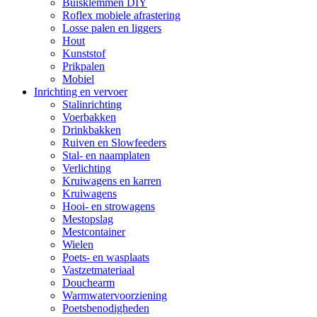
Buisklemmen DIY
Roflex mobiele afrastering
Losse palen en liggers
Hout
Kunststof
Prikpalen
Mobiel
Inrichting en vervoer
Stalinrichting
Voerbakken
Drinkbakken
Ruiven en Slowfeeders
Stal- en naamplaten
Verlichting
Kruiwagens en karren
Kruiwagens
Hooi- en strowagens
Mestopslag
Mestcontainer
Wielen
Poets- en wasplaats
Vastzetmateriaal
Douchearm
Warmwatervoorziening
Poetsbenodigheden