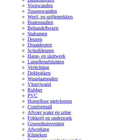
Voorwanden
Tussenwanden
Weef- en spijlenrekken
Buitenstallen
Behandelboxen
Stalramen
Deuren
Draaideuren
Schuifdeuren
Hang- en sluitwerk
Lamellenafsluiting
Verlichting
Dekbokken
Wasplaatspalen
Vloer/wand
Rubber
PVC
Horsefloor gietvloeren
Comfortstall
Afvoer water en urine
Fokkerij en onderzoek
Groepshuisvesting
Afwerking
Klinieken