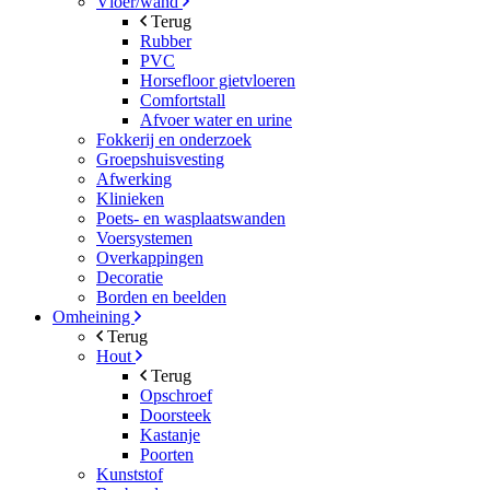
Vloer/wand
Terug
Rubber
PVC
Horsefloor gietvloeren
Comfortstall
Afvoer water en urine
Fokkerij en onderzoek
Groepshuisvesting
Afwerking
Klinieken
Poets- en wasplaatswanden
Voersystemen
Overkappingen
Decoratie
Borden en beelden
Omheining
Terug
Hout
Terug
Opschroef
Doorsteek
Kastanje
Poorten
Kunststof