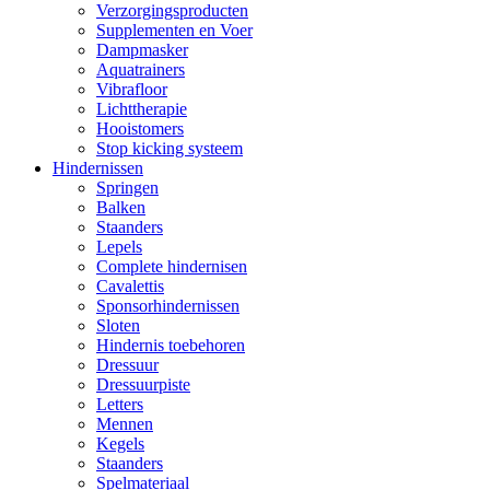
Verzorgingsproducten
Supplementen en Voer
Dampmasker
Aquatrainers
Vibrafloor
Lichttherapie
Hooistomers
Stop kicking systeem
Hindernissen
Springen
Balken
Staanders
Lepels
Complete hindernisen
Cavalettis
Sponsorhindernissen
Sloten
Hindernis toebehoren
Dressuur
Dressuurpiste
Letters
Mennen
Kegels
Staanders
Spelmateriaal