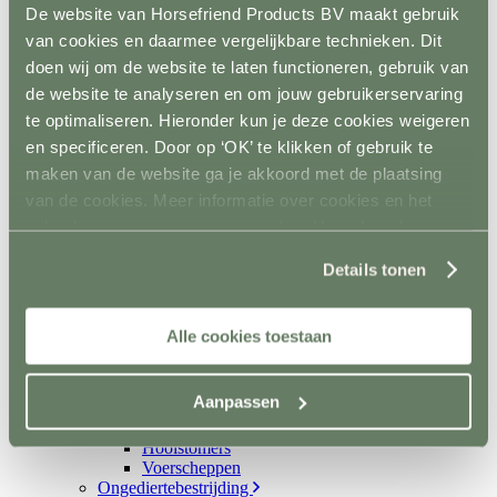
Dekenrekken
De website van Horsefriend Products BV maakt gebruik
Ophanghaken
van cookies en daarmee vergelijkbare technieken. Dit
Hoofdstelhouders
doen wij om de website te laten functioneren, gebruik van
Wassen en drogen
Gereedschap
de website te analyseren en om jouw gebruikerservaring
Terug
te optimaliseren. Hieronder kun je deze cookies weigeren
Mestvorken
en specificeren. Door op ‘OK’ te klikken of gebruik te
Scheppen
Bezems en harken
maken van de website ga je akkoord met de plaatsing
Mestboy
van de cookies. Meer informatie over cookies en het
Mestruimen
gebruik van persoonsgegevens door Horsefriend
Emmers en bakken
Ophangsysteem
Products BV vind je
hier
.
Trailer
Details tonen
Terug
Wandbescherming
Vloer
Alle cookies toestaan
Sloten en accessoires
Voerkamer
Terug
Aanpassen
Voerkarren
Voeropslag
Hooistomers
Voerscheppen
Ongediertebestrijding