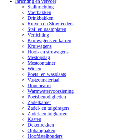
Inrichting en vervoer
Stalinrichting
Voerbakken
Drinkbakken
Ruiven en Slowfeeders
Stal- en naamplaten
Verlichting
Kruiwagens en karren
Kruiwagens
Hooi- en strowagens
Mestopslag
Mestcontainer
Wielen
Poets- en wasplaats
Vastzetmateriaal
Douchearm
Warmwatervoorziening
Poetsbenodigheden
Zadelkamer
Zadel- en tuigdragers
Zadel- en tuigkarren
Kasten
Dekenrekken
Ophanghaken
Hoofdstelhouders