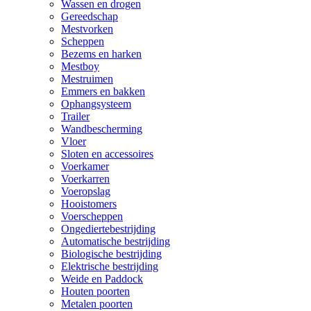
Wassen en drogen
Gereedschap
Mestvorken
Scheppen
Bezems en harken
Mestboy
Mestruimen
Emmers en bakken
Ophangsysteem
Trailer
Wandbescherming
Vloer
Sloten en accessoires
Voerkamer
Voerkarren
Voeropslag
Hooistomers
Voerscheppen
Ongediertebestrijding
Automatische bestrijding
Biologische bestrijding
Elektrische bestrijding
Weide en Paddock
Houten poorten
Metalen poorten