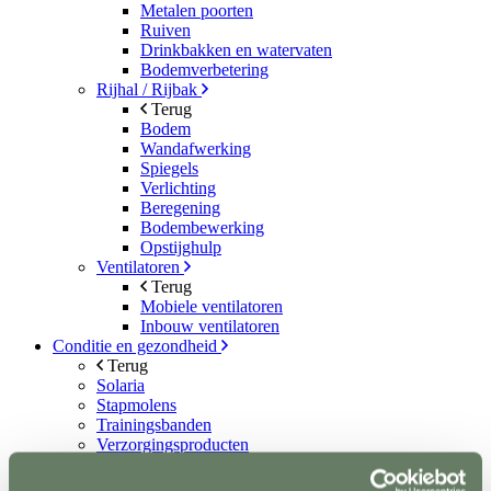
Metalen poorten
Ruiven
Drinkbakken en watervaten
Bodemverbetering
Rijhal / Rijbak
Terug
Bodem
Wandafwerking
Spiegels
Verlichting
Beregening
Bodembewerking
Opstijghulp
Ventilatoren
Terug
Mobiele ventilatoren
Inbouw ventilatoren
Conditie en gezondheid
Terug
Solaria
Stapmolens
Trainingsbanden
Verzorgingsproducten
Supplementen en Voer
Dampmasker