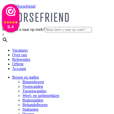
9,4
Waar bent u naar op zoek?
×
Vacatures
Over ons
Referenties
Offerte
Account
Boxen en stallen
Binnenboxen
Voorwanden
Tussenwanden
Weef- en spijlenrekken
Buitenstallen
Behandelboxen
Stalramen
Deuren