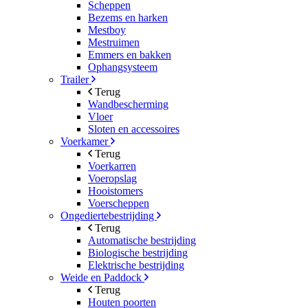
Scheppen
Bezems en harken
Mestboy
Mestruimen
Emmers en bakken
Ophangsysteem
Trailer
Terug
Wandbescherming
Vloer
Sloten en accessoires
Voerkamer
Terug
Voerkarren
Voeropslag
Hooistomers
Voerscheppen
Ongediertebestrijding
Terug
Automatische bestrijding
Biologische bestrijding
Elektrische bestrijding
Weide en Paddock
Terug
Houten poorten