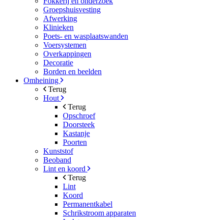
Fokkerij en onderzoek
Groepshuisvesting
Afwerking
Klinieken
Poets- en wasplaatswanden
Voersystemen
Overkappingen
Decoratie
Borden en beelden
Omheining
Terug
Hout
Terug
Opschroef
Doorsteek
Kastanje
Poorten
Kunststof
Beoband
Lint en koord
Terug
Lint
Koord
Permanentkabel
Schrikstroom apparaten