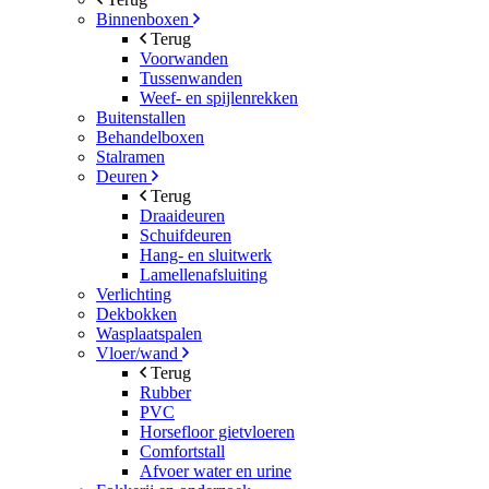
Binnenboxen
Terug
Voorwanden
Tussenwanden
Weef- en spijlenrekken
Buitenstallen
Behandelboxen
Stalramen
Deuren
Terug
Draaideuren
Schuifdeuren
Hang- en sluitwerk
Lamellenafsluiting
Verlichting
Dekbokken
Wasplaatspalen
Vloer/wand
Terug
Rubber
PVC
Horsefloor gietvloeren
Comfortstall
Afvoer water en urine