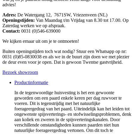
advies!
Adres:
De Watergang 12, 7671SW, Vriezenveen (NL)
Openingstijden:
Van Maandag t/m Vrijdag van 8.30 tot 17.00. Op
Zaterdag werken we op afspraak.
Contact:
0031 (0)546-639000
We kijken ernaar uit om je te ontmoeten!
Buiten openingstijden toch wat nodig? Stuur een Whatsapp op nr:
0031 (0)85-0830038 en als we in de buurt zijn doen we met plezier
de deur even voor je open. Dat is gewoon Twentse gastvrijheid.
Bezoek showroom
Productinformatie
In de tegenwoordige huisvesting is het een gewoonte
geworden om een paard enkele keren per dag ruwvoer te
voeren. Dit is tegenstrijdig met het natuurlijke
foerageergedrag van het paard. Uiteindelijk kan het leiden tot
ongewenste spijsverterings- en stofwisselingsproblemen, denk
aan koliek en zweren in de spijsverteringskanalen. Door
verschillende omstandigheden kunnen paarden niet hun
natuurlijke foerageergedrag vertonen. Om dit toch te