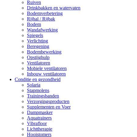
Ruiven
Drinkbakken en watervaten
Bodemverbetering
Rijhal / Rijbak
Bodem
Wandafwerking
Spiegels
Verlichting
Beregening
Bodembewerking
Opstijghulp
Ventilatoren
Mobiele ventilatoren
Inbouw ventilatoren
Conditie en gezondheid
Solaria
Stapmolens
Trainingsbanden
Verzorgingsproducten
Supplementen en Voer
Dampmasker
Aquatrainers
Vibrafloor
Lichttherapie
Hooistomers