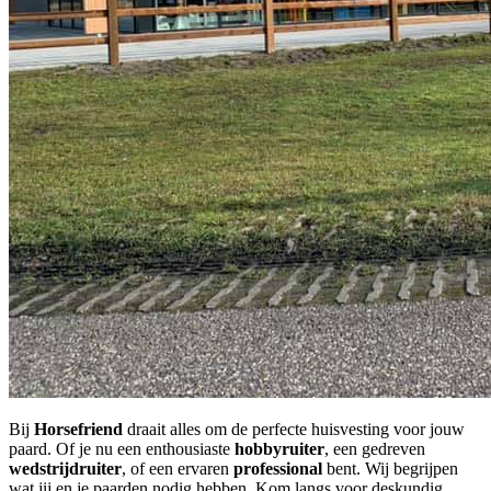
Bij
Horsefriend
draait alles om de perfecte huisvesting voor jouw
paard. Of je nu een enthousiaste
hobbyruiter
, een gedreven
wedstrijdruiter
, of een ervaren
professional
bent. Wij begrijpen
wat jij en je paarden nodig hebben. Kom langs voor deskundig