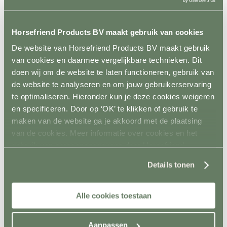
Aquatrainers
Vibrafloor
Lichttherapie
Horsefriend Products BV maakt gebruik van cookies
Hooistomers
Stop kicking systeem
De website van Horsefriend Products BV maakt gebruik
Hindernissen
van cookies en daarmee vergelijkbare technieken. Dit
Terug
Springen
doen wij om de website te laten functioneren, gebruik van
Terug
de website te analyseren en om jouw gebruikerservaring
Balken
te optimaliseren. Hieronder kun je deze cookies weigeren
Staanders
Lepels
en specificeren. Door op ‘OK’ te klikken of gebruik te
Complete hindernisen
maken van de website ga je akkoord met de plaatsing
Cavalettis
van de cookies. Meer informatie over cookies en het
Sponsorhindernissen
Sloten
gebruik van persoonsgegevens door Horsefriend
Hindernis toebehoren
Products BV vind je
hier
.
Dressuur
Details tonen
Terug
Dressuurpiste
Letters
Alle cookies toestaan
Mennen
Terug
Kegels
Staanders
Aanpassen