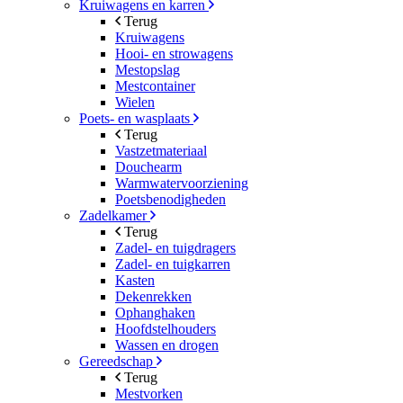
Kruiwagens en karren
Terug
Kruiwagens
Hooi- en strowagens
Mestopslag
Mestcontainer
Wielen
Poets- en wasplaats
Terug
Vastzetmateriaal
Douchearm
Warmwatervoorziening
Poetsbenodigheden
Zadelkamer
Terug
Zadel- en tuigdragers
Zadel- en tuigkarren
Kasten
Dekenrekken
Ophanghaken
Hoofdstelhouders
Wassen en drogen
Gereedschap
Terug
Mestvorken