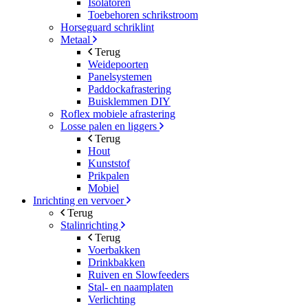
Isolatoren
Toebehoren schrikstroom
Horseguard schriklint
Metaal
Terug
Weidepoorten
Panelsystemen
Paddockafrastering
Buisklemmen DIY
Roflex mobiele afrastering
Losse palen en liggers
Terug
Hout
Kunststof
Prikpalen
Mobiel
Inrichting en vervoer
Terug
Stalinrichting
Terug
Voerbakken
Drinkbakken
Ruiven en Slowfeeders
Stal- en naamplaten
Verlichting