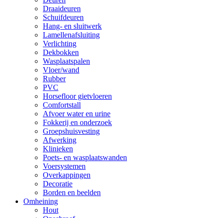
Draaideuren
Schuifdeuren
Hang- en sluitwerk
Lamellenafsluiting
Verlichting
Dekbokken
Wasplaatspalen
Vloer/wand
Rubber
PVC
Horsefloor gietvloeren
Comfortstall
Afvoer water en urine
Fokkerij en onderzoek
Groepshuisvesting
Afwerking
Klinieken
Poets- en wasplaatswanden
Voersystemen
Overkappingen
Decoratie
Borden en beelden
Omheining
Hout