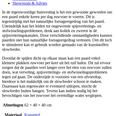
Showroom & Advies
In de tegenwoordige huisvesting is het een gewoonte geworden om
een paard enkele keren per dag ruwvoer te voeren. Dit is
tegenstrijdig met het natuurlijke foerageergedrag van het paard.
Uiteindelijk kan het leiden tot ongewenste spijsverterings- en
stofwisselingsproblemen, denk aan koliek en zweren in de
spijsverteringskanalen. Door verschillende omstandigheden kunnen
paarden niet hun natuurlijke foerageergedrag vertonen. Om dit toch
te stimuleren kan er gebruik worden gemaakt van de kunststoffen
slowfeeder.
Doordat de spijlen dicht op elkaar staan kan een paard enkel
kleinere plukken ruwvoer per keer uit het ruif halen. Dit zal ervoor
zorgen dat de paarden veel langer over het eten van ruwvoer zullen
doen, wat verveling, spijsverterings- en stofwisselingsproblemen
tegen zal gaan. De onderzijde is voorzien van een afvoerdop,
hierdoor is het makkelijk om de slowfeeder schoon te maken.
Daarnaast kan regenwater er eventueel uitlopen, mocht de
slowfeeder buiten hangen. Tevens kan indien nodig bij het
bevochtigen van het ruwvoer het overtollige water weglopen.
Afmetingen
62 × 40 × 40 cm
Materiaal
Kunststof