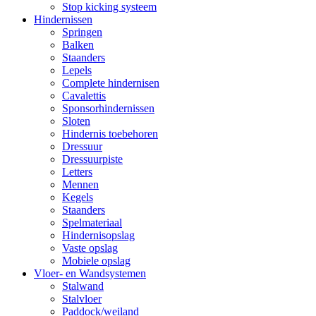
Stop kicking systeem
Hindernissen
Springen
Balken
Staanders
Lepels
Complete hindernisen
Cavalettis
Sponsorhindernissen
Sloten
Hindernis toebehoren
Dressuur
Dressuurpiste
Letters
Mennen
Kegels
Staanders
Spelmateriaal
Hindernisopslag
Vaste opslag
Mobiele opslag
Vloer- en Wandsystemen
Stalwand
Stalvloer
Paddock/weiland