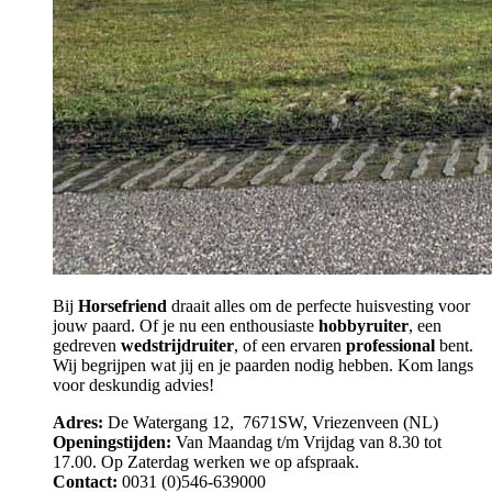
Bij
Horsefriend
draait alles om de perfecte huisvesting voor
jouw paard. Of je nu een enthousiaste
hobbyruiter
, een
gedreven
wedstrijdruiter
, of een ervaren
professional
bent.
Wij begrijpen wat jij en je paarden nodig hebben. Kom langs
voor deskundig advies!
Adres:
De Watergang 12, 7671SW, Vriezenveen (NL)
Openingstijden:
Van Maandag t/m Vrijdag van 8.30 tot
17.00. Op Zaterdag werken we op afspraak.
Contact:
0031 (0)546-639000