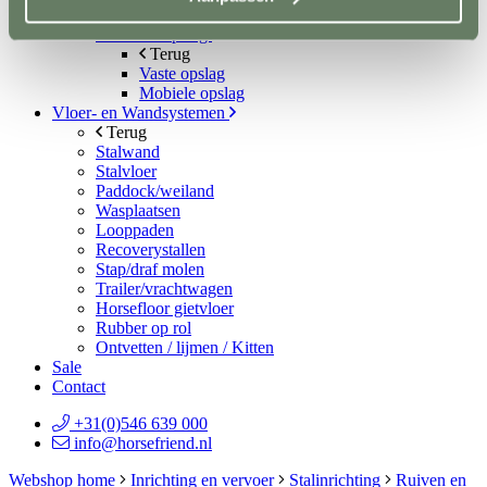
Spelmateriaal
Hindernisopslag
Terug
Vaste opslag
Mobiele opslag
Vloer- en Wandsystemen
Terug
Stalwand
Stalvloer
Paddock/weiland
Wasplaatsen
Looppaden
Recoverystallen
Stap/draf molen
Trailer/vrachtwagen
Horsefloor gietvloer
Rubber op rol
Ontvetten / lijmen / Kitten
Sale
Contact
+31(0)546 639 000
info@horsefriend.nl
Webshop home
Inrichting en vervoer
Stalinrichting
Ruiven en