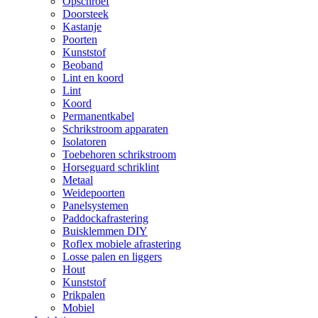
Opschroef
Doorsteek
Kastanje
Poorten
Kunststof
Beoband
Lint en koord
Lint
Koord
Permanentkabel
Schrikstroom apparaten
Isolatoren
Toebehoren schrikstroom
Horseguard schriklint
Metaal
Weidepoorten
Panelsystemen
Paddockafrastering
Buisklemmen DIY
Roflex mobiele afrastering
Losse palen en liggers
Hout
Kunststof
Prikpalen
Mobiel