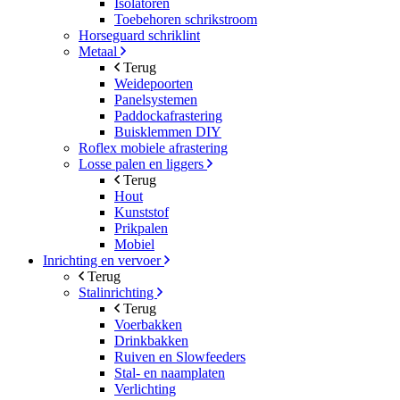
Isolatoren
Toebehoren schrikstroom
Horseguard schriklint
Metaal
Terug
Weidepoorten
Panelsystemen
Paddockafrastering
Buisklemmen DIY
Roflex mobiele afrastering
Losse palen en liggers
Terug
Hout
Kunststof
Prikpalen
Mobiel
Inrichting en vervoer
Terug
Stalinrichting
Terug
Voerbakken
Drinkbakken
Ruiven en Slowfeeders
Stal- en naamplaten
Verlichting