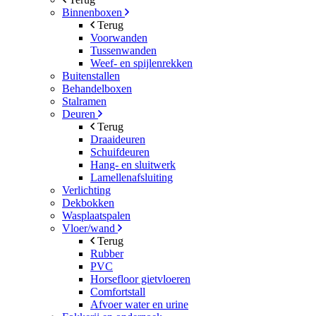
Binnenboxen
Terug
Voorwanden
Tussenwanden
Weef- en spijlenrekken
Buitenstallen
Behandelboxen
Stalramen
Deuren
Terug
Draaideuren
Schuifdeuren
Hang- en sluitwerk
Lamellenafsluiting
Verlichting
Dekbokken
Wasplaatspalen
Vloer/wand
Terug
Rubber
PVC
Horsefloor gietvloeren
Comfortstall
Afvoer water en urine