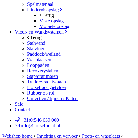
Spelmateriaal
Hindernisopslag
Terug
Vaste opslag
Mobiele opslag
Vloer- en Wandsystemen
Terug
Stalwand
Stalvloer
Paddock/weiland
Wasplaatsen
Looppaden
Recoverystallen
Stap/draf molen
Trailer/vrachtwagen
Horsefloor gietvloer
Rubber op rol
Ontvetten / lijmen / Kitten
Sale
Contact
+31(0)546 639 000
info@horsefriend.nl
Webshop home
Inrichting en vervoer
Poets- en wasplaats