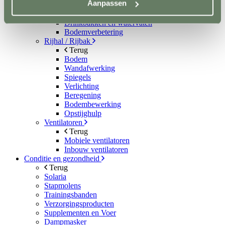
Aanpassen
Metalen poorten
Ruiven
Drinkbakken en watervaten
Bodemverbetering
Rijhal / Rijbak
Terug
Bodem
Wandafwerking
Spiegels
Verlichting
Beregening
Bodembewerking
Opstijghulp
Ventilatoren
Terug
Mobiele ventilatoren
Inbouw ventilatoren
Conditie en gezondheid
Terug
Solaria
Stapmolens
Trainingsbanden
Verzorgingsproducten
Supplementen en Voer
Dampmasker