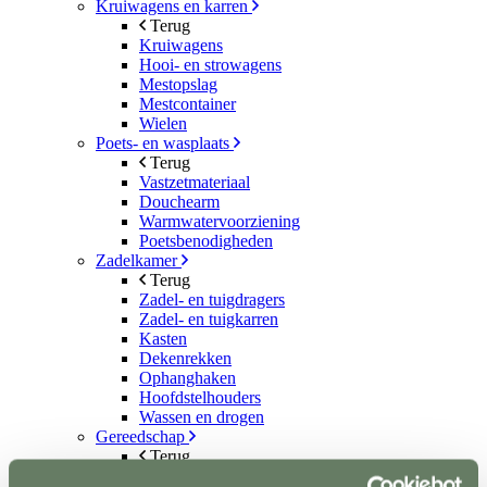
Kruiwagens en karren
Terug
Kruiwagens
Hooi- en strowagens
Mestopslag
Mestcontainer
Wielen
Poets- en wasplaats
Terug
Vastzetmateriaal
Douchearm
Warmwatervoorziening
Poetsbenodigheden
Zadelkamer
Terug
Zadel- en tuigdragers
Zadel- en tuigkarren
Kasten
Dekenrekken
Ophanghaken
Hoofdstelhouders
Wassen en drogen
Gereedschap
Terug
Mestvorken