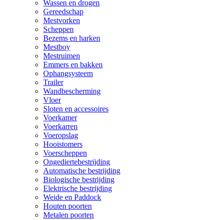
Wassen en drogen
Gereedschap
Mestvorken
Scheppen
Bezems en harken
Mestboy
Mestruimen
Emmers en bakken
Ophangsysteem
Trailer
Wandbescherming
Vloer
Sloten en accessoires
Voerkamer
Voerkarren
Voeropslag
Hooistomers
Voerscheppen
Ongediertebestrijding
Automatische bestrijding
Biologische bestrijding
Elektrische bestrijding
Weide en Paddock
Houten poorten
Metalen poorten