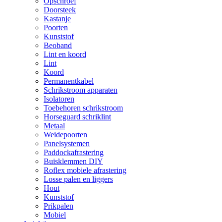
Opschroef
Doorsteek
Kastanje
Poorten
Kunststof
Beoband
Lint en koord
Lint
Koord
Permanentkabel
Schrikstroom apparaten
Isolatoren
Toebehoren schrikstroom
Horseguard schriklint
Metaal
Weidepoorten
Panelsystemen
Paddockafrastering
Buisklemmen DIY
Roflex mobiele afrastering
Losse palen en liggers
Hout
Kunststof
Prikpalen
Mobiel