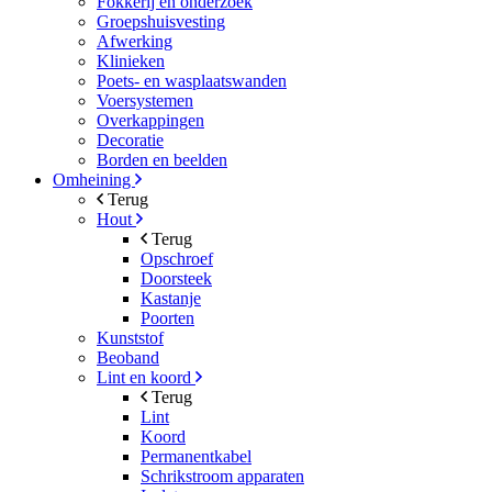
Fokkerij en onderzoek
Groepshuisvesting
Afwerking
Klinieken
Poets- en wasplaatswanden
Voersystemen
Overkappingen
Decoratie
Borden en beelden
Omheining
Terug
Hout
Terug
Opschroef
Doorsteek
Kastanje
Poorten
Kunststof
Beoband
Lint en koord
Terug
Lint
Koord
Permanentkabel
Schrikstroom apparaten