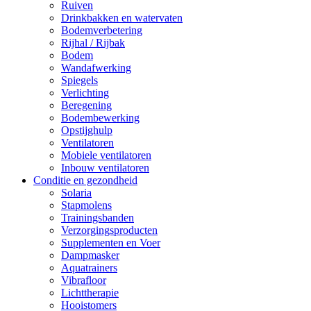
Ruiven
Drinkbakken en watervaten
Bodemverbetering
Rijhal / Rijbak
Bodem
Wandafwerking
Spiegels
Verlichting
Beregening
Bodembewerking
Opstijghulp
Ventilatoren
Mobiele ventilatoren
Inbouw ventilatoren
Conditie en gezondheid
Solaria
Stapmolens
Trainingsbanden
Verzorgingsproducten
Supplementen en Voer
Dampmasker
Aquatrainers
Vibrafloor
Lichttherapie
Hooistomers