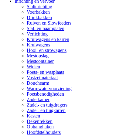
Inrichting en vervoer
Stalinrichting
Voerbakken
Drinkbakken
Ruiven en Slowfeeders
Stal- en naamplaten
Verlichting
Kruiwagens en karren
Kruiwagens
Hooi- en strowagens
Mestopslag
Mestcontainer
Wielen
Poets- en wasplaats
Vastzetmateriaal
Douchearm
Warmwatervoorziening
Poetsbenodigheden
Zadelkamer
Zadel- en tuigdragers
Zadel- en tuigkarren
Kasten
Dekenrekken
Ophanghaken
Hoofdstelhouders