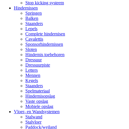
Stop kicking systeem
Hindernissen
Springen
Balken
Staanders
Lepels
Complete hindernisen
Cavalettis
Sponsorhindernissen
Sloten
Hindernis toebehoren
Dressuur
Dressuurpiste
Letters
Mennen
Kegels
Staanders
Spelmateriaal
Hindernisopslag
Vaste opslag
Mobiele opslag
Vloer- en Wandsystemen
Stalwand
Stalvloer
Paddock/weiland