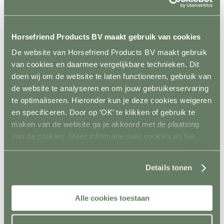
Scheppen
Bezems en harken
Mestboy
Mestruimen
Horsefriend Products BV maakt gebruik van cookies
Emmers en bakken
Ophangsysteem
De website van Horsefriend Products BV maakt gebruik
Trailer
van cookies en daarmee vergelijkbare technieken. Dit
Terug
Wandbescherming
doen wij om de website te laten functioneren, gebruik van
Vloer
de website te analyseren en om jouw gebruikerservaring
Sloten en accessoires
te optimaliseren. Hieronder kun je deze cookies weigeren
Voerkamer
Terug
en specificeren. Door op ‘OK’ te klikken of gebruik te
Voerkarren
maken van de website ga je akkoord met de plaatsing
Voeropslag
van de cookies. Meer informatie over cookies en het
Hooistomers
Voerscheppen
gebruik van persoonsgegevens door Horsefriend
Ongediertebestrijding
Products BV vind je
hier
.
Terug
Details tonen
Automatische bestrijding
Biologische bestrijding
Elektrische bestrijding
Alle cookies toestaan
Weide en Paddock
Terug
Houten poorten