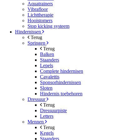
Aquatrainers
Vibrafloor
Lichttherapie
Hooistomers
Stop kicking systeem
Hindernissen
Terug
Springen
Terug
Balken
Staanders
Lepels
Complete hindernisen
Cavalettis
Sponsorhindernissen
Sloten
Hindernis toebehoren
Dressuur
Terug
Dressuurpiste
Letters
Mennen
Terug
Kegels
Staanders