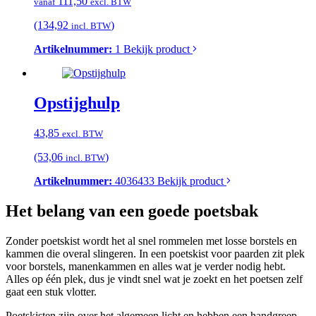
111,50
vanaf
excl. BTW
(134,92
)
incl. BTW
Artikelnummer:
1
Bekijk product
Opstijghulp
43,85
excl. BTW
(53,06
)
incl. BTW
Artikelnummer:
4036433
Bekijk product
Het belang van een goede poetsbak
Zonder poetskist wordt het al snel rommelen met losse borstels en
kammen die overal slingeren. In een poetskist voor paarden zit plek
voor borstels, manenkammen en alles wat je verder nodig hebt.
Alles op één plek, dus je vindt snel wat je zoekt en het poetsen zelf
gaat een stuk vlotter.
Poetskisten zijn over het algemeen licht en hebben een handgreep,