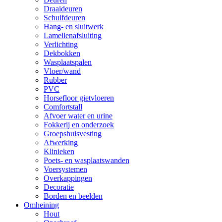
Draaideuren
Schuifdeuren
Hang- en sluitwerk
Lamellenafsluiting
Verlichting
Dekbokken
Wasplaatspalen
Vloer/wand
Rubber
PVC
Horsefloor gietvloeren
Comfortstall
Afvoer water en urine
Fokkerij en onderzoek
Groepshuisvesting
Afwerking
Klinieken
Poets- en wasplaatswanden
Voersystemen
Overkappingen
Decoratie
Borden en beelden
Omheining
Hout