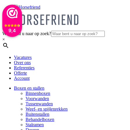
9,4
Waar bent u naar op zoek?
×
Vacatures
Over ons
Referenties
Offerte
Account
Boxen en stallen
Binnenboxen
Voorwanden
Tussenwanden
Weef- en spijlenrekken
Buitenstallen
Behandelboxen
Stalramen
Deuren