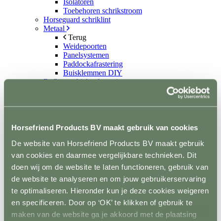
Isolatoren
Toebehoren schrikstroom
Horseguard schriklint
Metaal
Terug
Weidepoorten
Panelsystemen
Paddockafrastering
Buisklemmen DIY
Roflex mobiele afrastering
Losse palen en liggers
Terug
Hout
Kunststof
Prikpalen
Horsefriend Products BV maakt gebruik van cookies
Mobiel
De website van Horsefriend Products BV maakt gebruik
Inrichting en vervoer
Terug
van cookies en daarmee vergelijkbare technieken. Dit
Stalinrichting
doen wij om de website te laten functioneren, gebruik van
Terug
de website te analyseren en om jouw gebruikerservaring
Voerbakken
Drinkbakken
te optimaliseren. Hieronder kun je deze cookies weigeren
Ruiven en Slowfeeders
en specificeren. Door op ‘OK’ te klikken of gebruik te
Stal- en naamplaten
maken van de website ga je akkoord met de plaatsing
Verlichting