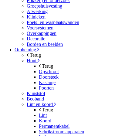
Fokkerij en onderzoek
Groepshuisvesting
Afwerking
Klinieken
Poets- en wasplaatswanden
Voersystemen
Overkappingen
Decoratie
Borden en beelden
Omheining
Terug
Hout
Terug
Opschroef
Doorsteek
Kastanje
Poorten
Kunststof
Beoband
Lint en koord
Terug
Lint
Koord
Permanentkabel
Schrikstroom apparaten