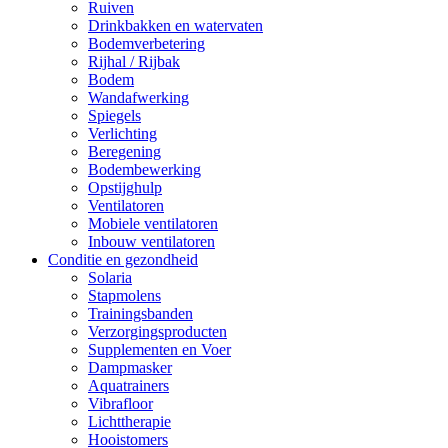
Ruiven
Drinkbakken en watervaten
Bodemverbetering
Rijhal / Rijbak
Bodem
Wandafwerking
Spiegels
Verlichting
Beregening
Bodembewerking
Opstijghulp
Ventilatoren
Mobiele ventilatoren
Inbouw ventilatoren
Conditie en gezondheid
Solaria
Stapmolens
Trainingsbanden
Verzorgingsproducten
Supplementen en Voer
Dampmasker
Aquatrainers
Vibrafloor
Lichttherapie
Hooistomers