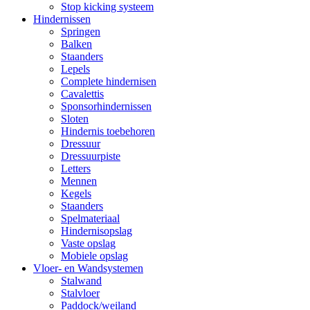
Stop kicking systeem
Hindernissen
Springen
Balken
Staanders
Lepels
Complete hindernisen
Cavalettis
Sponsorhindernissen
Sloten
Hindernis toebehoren
Dressuur
Dressuurpiste
Letters
Mennen
Kegels
Staanders
Spelmateriaal
Hindernisopslag
Vaste opslag
Mobiele opslag
Vloer- en Wandsystemen
Stalwand
Stalvloer
Paddock/weiland