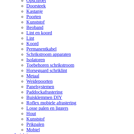
Opschroef
Doorsteek
Kastanje
Poorten
Kunststof
Beoband
Lint en koord
Lint
Koord
Permanentkabel
Schrikstroom apparaten
Isolatoren
Toebehoren schrikstroom
Horseguard schriklint
Metaal
Weidepoorten
Panelsystemen
Paddockafrastering
Buisklemmen DIY
Roflex mobiele afrastering
Losse palen en liggers
Hout
Kunststof
Prikpalen
Mobiel