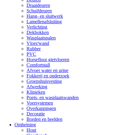
Draaideuren
Schuifdeuren
Hang- en sluitwerk
Lamellenafsluiting
Verlichting
Dekbokken
Wasplaatspalen
Vloer/wand
Rubber
PVC
Horsefloor gietvloeren
Comfortstall
Afvoer water en urine
Fokkerij en onderzoek
Groepshuisvesting
Afwerking
Klinieken
Poets- en wasplaatswanden
Voersystemen
Overkappingen
Decoratie
Borden en beelden
Omheining
Hout