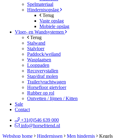
Spelmateriaal
Hindernisopslag
Terug
Vaste opslag
Mobiele opslag
Vloer- en Wandsystemen
Terug
Stalwand
Stalvloer
Paddock/weiland
Wasplaatsen
Looppaden
Recoverystallen
Stap/draf molen
Trailer/vrachtwagen
Horsefloor gietvloer
Rubber op rol
Ontvetten / lijmen / Kitten
Sale
Contact
+31(0)546 639 000
info@horsefriend.nl
Webshop home
Hindernissen
Men hindernis
Kegels