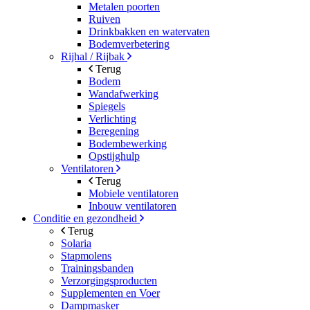
Metalen poorten
Ruiven
Drinkbakken en watervaten
Bodemverbetering
Rijhal / Rijbak
Terug
Bodem
Wandafwerking
Spiegels
Verlichting
Beregening
Bodembewerking
Opstijghulp
Ventilatoren
Terug
Mobiele ventilatoren
Inbouw ventilatoren
Conditie en gezondheid
Terug
Solaria
Stapmolens
Trainingsbanden
Verzorgingsproducten
Supplementen en Voer
Dampmasker