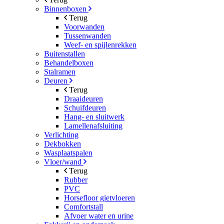
Binnenboxen
Terug
Voorwanden
Tussenwanden
Weef- en spijlenrekken
Buitenstallen
Behandelboxen
Stalramen
Deuren
Terug
Draaideuren
Schuifdeuren
Hang- en sluitwerk
Lamellenafsluiting
Verlichting
Dekbokken
Wasplaatspalen
Vloer/wand
Terug
Rubber
PVC
Horsefloor gietvloeren
Comfortstall
Afvoer water en urine