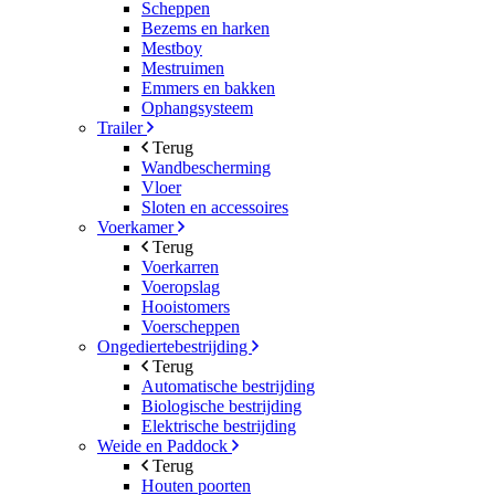
Scheppen
Bezems en harken
Mestboy
Mestruimen
Emmers en bakken
Ophangsysteem
Trailer
Terug
Wandbescherming
Vloer
Sloten en accessoires
Voerkamer
Terug
Voerkarren
Voeropslag
Hooistomers
Voerscheppen
Ongediertebestrijding
Terug
Automatische bestrijding
Biologische bestrijding
Elektrische bestrijding
Weide en Paddock
Terug
Houten poorten