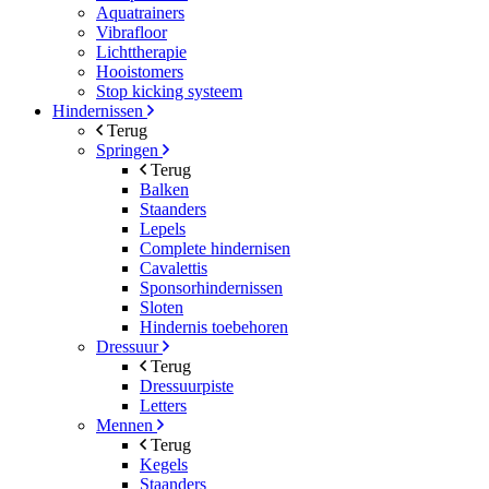
Aquatrainers
Vibrafloor
Lichttherapie
Hooistomers
Stop kicking systeem
Hindernissen
Terug
Springen
Terug
Balken
Staanders
Lepels
Complete hindernisen
Cavalettis
Sponsorhindernissen
Sloten
Hindernis toebehoren
Dressuur
Terug
Dressuurpiste
Letters
Mennen
Terug
Kegels
Staanders