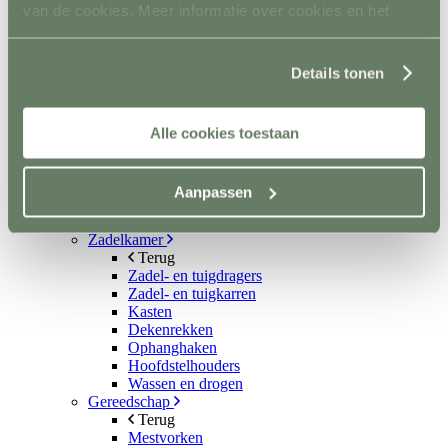
Kruiwagens en karren
van de cookies. Meer informatie over cookies en het
Terug
gebruik van persoonsgegevens door Horsefriend
Kruiwagens
Products BV vind je
hier
.
Hooi- en strowagens
Details tonen
Mestopslag
Mestcontainer
Wielen
Poets- en wasplaats
Alle cookies toestaan
Terug
Vastzetmateriaal
Douchearm
Aanpassen
Warmwatervoorziening
Poetsbenodigheden
Zadelkamer
Terug
Zadel- en tuigdragers
Zadel- en tuigkarren
Kasten
Dekenrekken
Ophanghaken
Hoofdstelhouders
Wassen en drogen
Gereedschap
Terug
Mestvorken