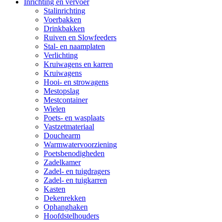
Inrichting en vervoer
Stalinrichting
Voerbakken
Drinkbakken
Ruiven en Slowfeeders
Stal- en naamplaten
Verlichting
Kruiwagens en karren
Kruiwagens
Hooi- en strowagens
Mestopslag
Mestcontainer
Wielen
Poets- en wasplaats
Vastzetmateriaal
Douchearm
Warmwatervoorziening
Poetsbenodigheden
Zadelkamer
Zadel- en tuigdragers
Zadel- en tuigkarren
Kasten
Dekenrekken
Ophanghaken
Hoofdstelhouders