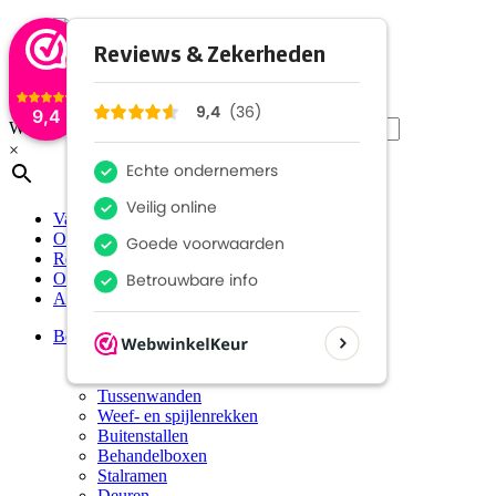
9,4
Waar bent u naar op zoek?
×
Vacatures
Over ons
Referenties
Offerte
Account
Boxen en stallen
Binnenboxen
Voorwanden
Tussenwanden
Weef- en spijlenrekken
Buitenstallen
Behandelboxen
Stalramen
Deuren