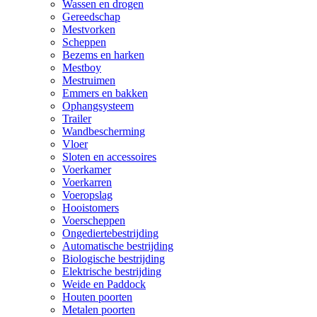
Wassen en drogen
Gereedschap
Mestvorken
Scheppen
Bezems en harken
Mestboy
Mestruimen
Emmers en bakken
Ophangsysteem
Trailer
Wandbescherming
Vloer
Sloten en accessoires
Voerkamer
Voerkarren
Voeropslag
Hooistomers
Voerscheppen
Ongediertebestrijding
Automatische bestrijding
Biologische bestrijding
Elektrische bestrijding
Weide en Paddock
Houten poorten
Metalen poorten