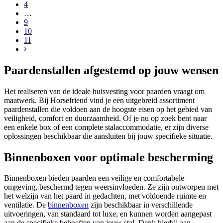
4
…
9
10
11
Paardenstallen afgestemd op jouw wensen
Het realiseren van de ideale huisvesting voor paarden vraagt om
maatwerk.
Bij Horsefriend vind je een uitgebreid assortiment
paardenstallen die voldoen aan de hoogste eisen op het gebied van
veiligheid, comfort en duurzaamheid.
Of je nu op zoek bent naar
een enkele box of een complete stalaccommodatie, er zijn diverse
oplossingen beschikbaar die aansluiten bij jouw specifieke situatie.
Binnenboxen voor optimale bescherming
Binnenboxen bieden paarden een veilige en comfortabele
omgeving, beschermd tegen weersinvloeden.
Ze zijn ontworpen met
het welzijn van het paard in gedachten, met voldoende ruimte en
ventilatie.
De
binnenboxen
zijn beschikbaar in verschillende
uitvoeringen, van standaard tot luxe, en kunnen worden aangepast
aan de specifieke behoeften van jouw stal.
Denk hierbij aan