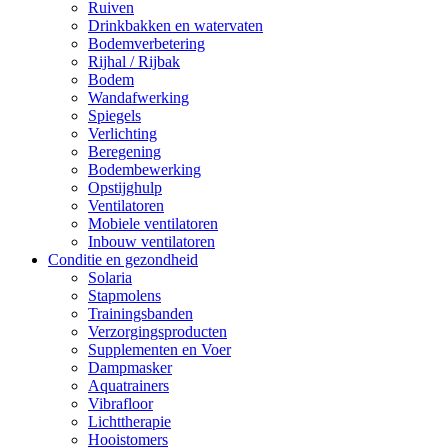
Ruiven
Drinkbakken en watervaten
Bodemverbetering
Rijhal / Rijbak
Bodem
Wandafwerking
Spiegels
Verlichting
Beregening
Bodembewerking
Opstijghulp
Ventilatoren
Mobiele ventilatoren
Inbouw ventilatoren
Conditie en gezondheid
Solaria
Stapmolens
Trainingsbanden
Verzorgingsproducten
Supplementen en Voer
Dampmasker
Aquatrainers
Vibrafloor
Lichttherapie
Hooistomers