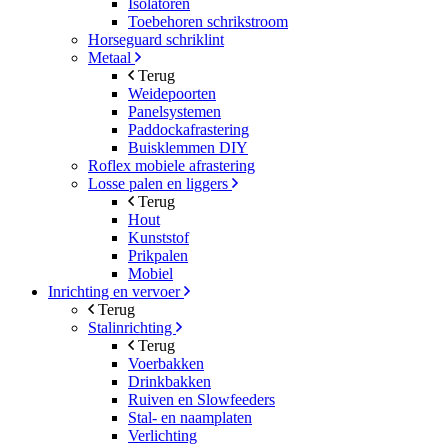
Isolatoren
Toebehoren schrikstroom
Horseguard schriklint
Metaal
Terug
Weidepoorten
Panelsystemen
Paddockafrastering
Buisklemmen DIY
Roflex mobiele afrastering
Losse palen en liggers
Terug
Hout
Kunststof
Prikpalen
Mobiel
Inrichting en vervoer
Terug
Stalinrichting
Terug
Voerbakken
Drinkbakken
Ruiven en Slowfeeders
Stal- en naamplaten
Verlichting