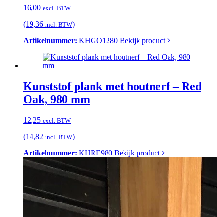
16,00
excl. BTW
(19,36
)
incl. BTW
Artikelnummer:
KHGO1280
Bekijk product
Kunststof plank met houtnerf – Red
Oak, 980 mm
12,25
excl. BTW
(14,82
)
incl. BTW
Artikelnummer:
KHRE980
Bekijk product