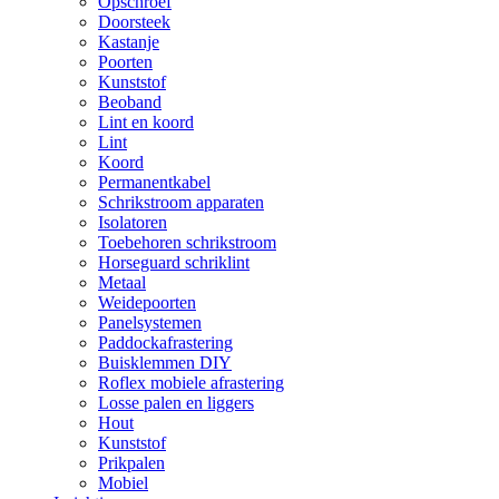
Opschroef
Doorsteek
Kastanje
Poorten
Kunststof
Beoband
Lint en koord
Lint
Koord
Permanentkabel
Schrikstroom apparaten
Isolatoren
Toebehoren schrikstroom
Horseguard schriklint
Metaal
Weidepoorten
Panelsystemen
Paddockafrastering
Buisklemmen DIY
Roflex mobiele afrastering
Losse palen en liggers
Hout
Kunststof
Prikpalen
Mobiel