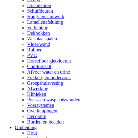
Draaideuren
Schuifdeuren
Hang- en sluitwerk
Lamellenafsluiting
Verlichting
Dekbokken
Wasplaatspalen
Vloer/wand
Rubber
PVC
Horsefloor gietvloeren
Comfortstall
Afvoer water en urine
Fokkerij en onderzoek
Groepshuisvesting
Afwerking
Klinieken
Poets- en wasplaatswanden
Voersystemen
Overkappingen
Decoratie
Borden en beelden
Omheining
Hout