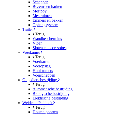
Scheppen
Bezems en harken
Mestboy
Mestruimen
Emmers en bakken
Ophangsysteem
Trailer
Terug
Wandbescherming
Vloer
Sloten en accessoires
Voerkamer
Terug
Voerkarren
Voeropslag
Hooistomers
Voerscheppen
Ongediertebestrijding
Terug
Automatische bestrijding
Biologische bestrijding
Elektrische bestrijding
Weide en Paddock
Terug
Houten poorten