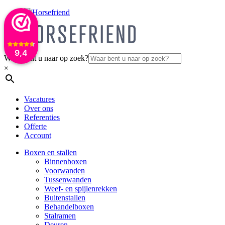
9,4
Waar bent u naar op zoek?
×
Vacatures
Over ons
Referenties
Offerte
Account
Boxen en stallen
Binnenboxen
Voorwanden
Tussenwanden
Weef- en spijlenrekken
Buitenstallen
Behandelboxen
Stalramen
Deuren