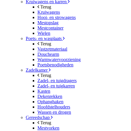
Kruiwagens en karren
Terug
Kruiwagens
Hooi- en strowagens
Mestopslag
Mestcontainer
Wielen
Poets- en wasplaats
Terug
Vastzetmateriaal
Douchearm
Warmwatervoorziening
Poetsbenodigheden
Zadelkamer
Terug
Zadel- en tuigdragers
Zadel- en tuigkarren
Kasten
Dekenrekken
Ophanghaken
Hoofdstelhouders
Wassen en drogen
Gereedschap
Terug
Mestvorken