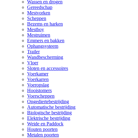
Wassen en drogen
Gereedschap
Mestvorken
Scheppen
Bezems en harken
Mestboy
Mestruimen
Emmers en bakken
Ophangsysteem
Trailer
Wandbescherming
Vloer
Sloten en accessoires
Voerkamer
Voerkarren
Voeropslag
Hooistomers
Voerscheppen
Ongediertebestrijding
Automatische bestrijding
Biologische bestrijding
Elektrische bestrijding
Weide en Paddock
Houten poorten
Metalen poorten