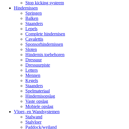
Stop kicking systeem
Hindernissen
Springen
Balken
Staanders
Lepels
Complete hindernisen
Cavalettis
Sponsorhindernissen
Sloten
Hindernis toebehoren
Dressuur
Dressuurpiste
Letters
Mennen
Kegels
Staanders
Spelmateriaal
Hindernisopslag
Vaste opslag
Mobiele opslag
Vloer- en Wandsystemen
Stalwand
Stalvloer
Paddock/weiland