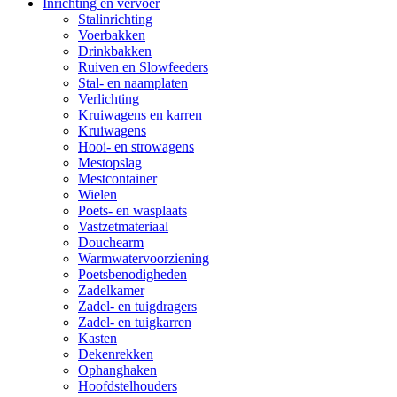
Inrichting en vervoer
Stalinrichting
Voerbakken
Drinkbakken
Ruiven en Slowfeeders
Stal- en naamplaten
Verlichting
Kruiwagens en karren
Kruiwagens
Hooi- en strowagens
Mestopslag
Mestcontainer
Wielen
Poets- en wasplaats
Vastzetmateriaal
Douchearm
Warmwatervoorziening
Poetsbenodigheden
Zadelkamer
Zadel- en tuigdragers
Zadel- en tuigkarren
Kasten
Dekenrekken
Ophanghaken
Hoofdstelhouders