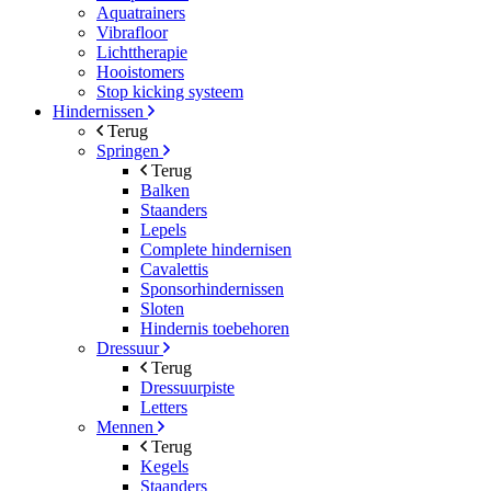
Aquatrainers
Vibrafloor
Lichttherapie
Hooistomers
Stop kicking systeem
Hindernissen
Terug
Springen
Terug
Balken
Staanders
Lepels
Complete hindernisen
Cavalettis
Sponsorhindernissen
Sloten
Hindernis toebehoren
Dressuur
Terug
Dressuurpiste
Letters
Mennen
Terug
Kegels
Staanders