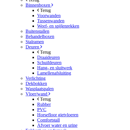
Binnenboxen
Terug
Voorwanden
Tussenwanden
Weef- en spijlenrekken
Buitenstallen
Behandelboxen
Stalramen
Deuren
Terug
Draaideuren
Schuifdeuren
Hang- en sluitwerk
Lamellenafsluiting
Verlichting
Dekbokken
Wasplaatspalen
Vloer/wand
Terug
Rubber
PVC
Horsefloor gietvloeren
Comfortstall
Afvoer water en urine