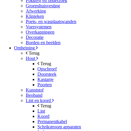
Fokkerij en onderzoek
Groepshuisvesting
Afwerking
Klinieken
Poets- en wasplaatswanden
Voersystemen
Overkappingen
Decoratie
Borden en beelden
Omheining
Terug
Hout
Terug
Opschroef
Doorsteek
Kastanje
Poorten
Kunststof
Beoband
Lint en koord
Terug
Lint
Koord
Permanentkabel
Schrikstroom apparaten