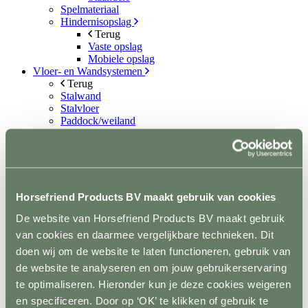
Spelmateriaal
Hindernisopslag
Terug
Vaste opslag
Mobiele opslag
Vloer- en Wandsystemen
Terug
Stalwand
Stalvloer
Paddock/weiland
Wasplaatsen
Looppaden
Recoverystallen
Stap/draf molen
Trailer/vrachtwagen
Horsefloor gietvloer
Horsefriend Products BV maakt gebruik van cookies
Rubber op rol
De website van Horsefriend Products BV maakt gebruik
Ontvetten / lijmen / Kitten
Sale
van cookies en daarmee vergelijkbare technieken. Dit
Contact
doen wij om de website te laten functioneren, gebruik van
de website te analyseren en om jouw gebruikerservaring
+31(0)546 639 000
info@horsefriend.nl
te optimaliseren. Hieronder kun je deze cookies weigeren
en specificeren. Door op ‘OK’ te klikken of gebruik te
Webshop home
Boxen en Stallen