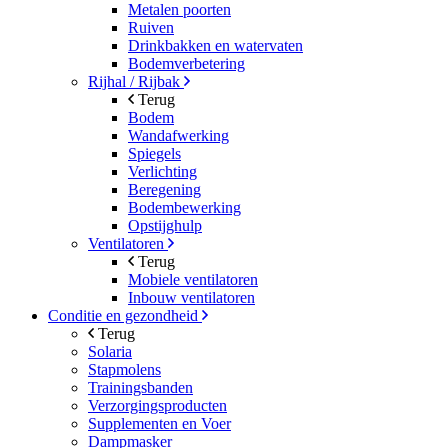
Metalen poorten
Ruiven
Drinkbakken en watervaten
Bodemverbetering
Rijhal / Rijbak
Terug
Bodem
Wandafwerking
Spiegels
Verlichting
Beregening
Bodembewerking
Opstijghulp
Ventilatoren
Terug
Mobiele ventilatoren
Inbouw ventilatoren
Conditie en gezondheid
Terug
Solaria
Stapmolens
Trainingsbanden
Verzorgingsproducten
Supplementen en Voer
Dampmasker