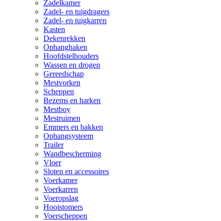
Zadelkamer
Zadel- en tuigdragers
Zadel- en tuigkarren
Kasten
Dekenrekken
Ophanghaken
Hoofdstelhouders
Wassen en drogen
Gereedschap
Mestvorken
Scheppen
Bezems en harken
Mestboy
Mestruimen
Emmers en bakken
Ophangsysteem
Trailer
Wandbescherming
Vloer
Sloten en accessoires
Voerkamer
Voerkarren
Voeropslag
Hooistomers
Voerscheppen