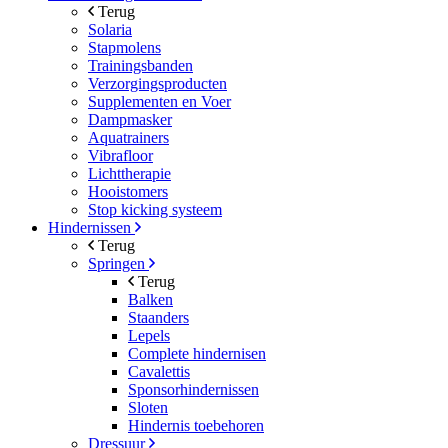
Terug
Solaria
Stapmolens
Trainingsbanden
Verzorgingsproducten
Supplementen en Voer
Dampmasker
Aquatrainers
Vibrafloor
Lichttherapie
Hooistomers
Stop kicking systeem
Hindernissen
Terug
Springen
Terug
Balken
Staanders
Lepels
Complete hindernisen
Cavalettis
Sponsorhindernissen
Sloten
Hindernis toebehoren
Dressuur