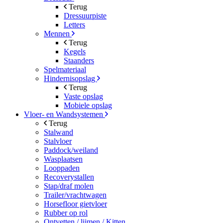
Terug
Dressuurpiste
Letters
Mennen
Terug
Kegels
Staanders
Spelmateriaal
Hindernisopslag
Terug
Vaste opslag
Mobiele opslag
Vloer- en Wandsystemen
Terug
Stalwand
Stalvloer
Paddock/weiland
Wasplaatsen
Looppaden
Recoverystallen
Stap/draf molen
Trailer/vrachtwagen
Horsefloor gietvloer
Rubber op rol
Ontvetten / lijmen / Kitten