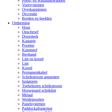
Poets- en wasplaatswanden
Voersystemen
Overkappingen
Decoratie
Borden en beelden
Omheining
Hout
Opschroef
Doorsteek
Kastanje
Poorten
Kunststof
Beoband
Lint en koord
Lint
Koord
Permanentkabel
Schrikstroom apparaten
Isolatoren
Toebehoren schrikstroom
Horseguard schriklint
Metaal
Weidepoorten
Panelsystemen
Paddockafrastering