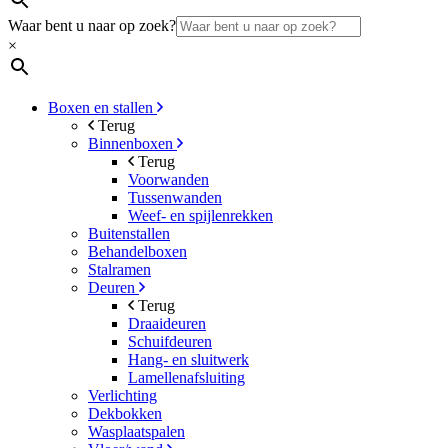
Waar bent u naar op zoek?
×
Boxen en stallen
Terug
Binnenboxen
Terug
Voorwanden
Tussenwanden
Weef- en spijlenrekken
Buitenstallen
Behandelboxen
Stalramen
Deuren
Terug
Draaideuren
Schuifdeuren
Hang- en sluitwerk
Lamellenafsluiting
Verlichting
Dekbokken
Wasplaatspalen