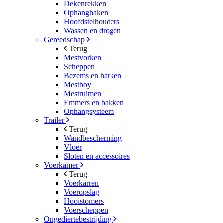
Dekenrekken
Ophanghaken
Hoofdstelhouders
Wassen en drogen
Gereedschap
Terug
Mestvorken
Scheppen
Bezems en harken
Mestboy
Mestruimen
Emmers en bakken
Ophangsysteem
Trailer
Terug
Wandbescherming
Vloer
Sloten en accessoires
Voerkamer
Terug
Voerkarren
Voeropslag
Hooistomers
Voerscheppen
Ongediertebestrijding