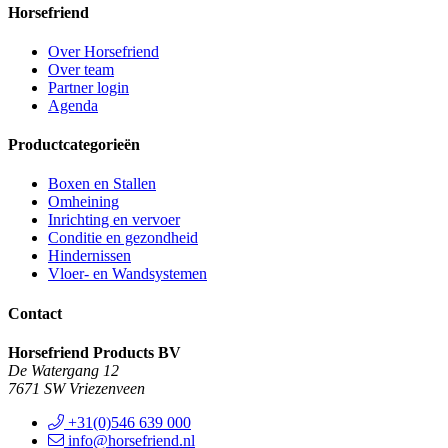
Horsefriend
Over Horsefriend
Over team
Partner login
Agenda
Productcategorieën
Boxen en Stallen
Omheining
Inrichting en vervoer
Conditie en gezondheid
Hindernissen
Vloer- en Wandsystemen
Contact
Horsefriend Products BV
De Watergang 12
7671 SW Vriezenveen
+31(0)546 639 000
info@horsefriend.nl