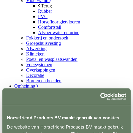
Vloer/wand
Terug
Rubber
PVC
Horsefloor gietvloeren
Comfortstall
Afvoer water en urine
Fokkerij en onderzoek
Groepshuisvesting
Afwerking
Klinieken
Poets- en wasplaatswanden
Voersystemen
Overkappingen
Decoratie
Borden en beelden
Omheining
Terug
Hout
Terug
Opschroef
Doorsteek
Horsefriend Products BV maakt gebruik van cookies
Kastanje
Poorten
De website van Horsefriend Products BV maakt gebruik
Kunststof