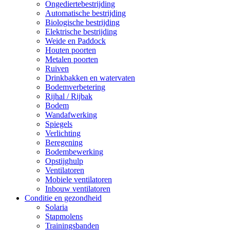
Ongediertebestrijding
Automatische bestrijding
Biologische bestrijding
Elektrische bestrijding
Weide en Paddock
Houten poorten
Metalen poorten
Ruiven
Drinkbakken en watervaten
Bodemverbetering
Rijhal / Rijbak
Bodem
Wandafwerking
Spiegels
Verlichting
Beregening
Bodembewerking
Opstijghulp
Ventilatoren
Mobiele ventilatoren
Inbouw ventilatoren
Conditie en gezondheid
Solaria
Stapmolens
Trainingsbanden