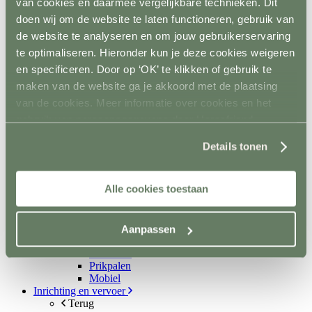
van cookies en daarmee vergelijkbare technieken. Dit
Beoband
Lint en koord
doen wij om de website te laten functioneren, gebruik van
Terug
de website te analyseren en om jouw gebruikerservaring
Lint
te optimaliseren. Hieronder kun je deze cookies weigeren
Koord
Permanentkabel
en specificeren. Door op ‘OK’ te klikken of gebruik te
Schrikstroom apparaten
maken van de website ga je akkoord met de plaatsing
Isolatoren
van de cookies. Meer informatie over cookies en het
Toebehoren schrikstroom
Horseguard schriklint
gebruik van persoonsgegevens door Horsefriend
Metaal
Products BV vind je
hier
.
Terug
Details tonen
Weidepoorten
Panelsystemen
Paddockafrastering
Alle cookies toestaan
Buisklemmen DIY
Roflex mobiele afrastering
Losse palen en liggers
Terug
Aanpassen
Hout
Kunststof
Prikpalen
Mobiel
Inrichting en vervoer
Terug