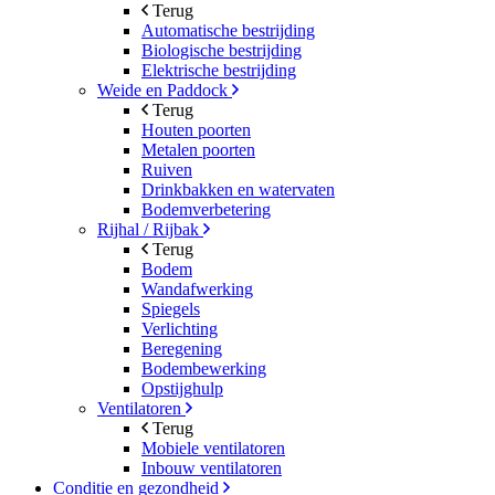
Terug
Automatische bestrijding
Biologische bestrijding
Elektrische bestrijding
Weide en Paddock
Terug
Houten poorten
Metalen poorten
Ruiven
Drinkbakken en watervaten
Bodemverbetering
Rijhal / Rijbak
Terug
Bodem
Wandafwerking
Spiegels
Verlichting
Beregening
Bodembewerking
Opstijghulp
Ventilatoren
Terug
Mobiele ventilatoren
Inbouw ventilatoren
Conditie en gezondheid