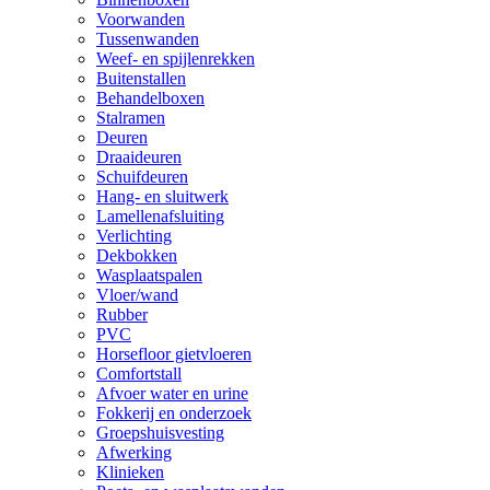
Voorwanden
Tussenwanden
Weef- en spijlenrekken
Buitenstallen
Behandelboxen
Stalramen
Deuren
Draaideuren
Schuifdeuren
Hang- en sluitwerk
Lamellenafsluiting
Verlichting
Dekbokken
Wasplaatspalen
Vloer/wand
Rubber
PVC
Horsefloor gietvloeren
Comfortstall
Afvoer water en urine
Fokkerij en onderzoek
Groepshuisvesting
Afwerking
Klinieken