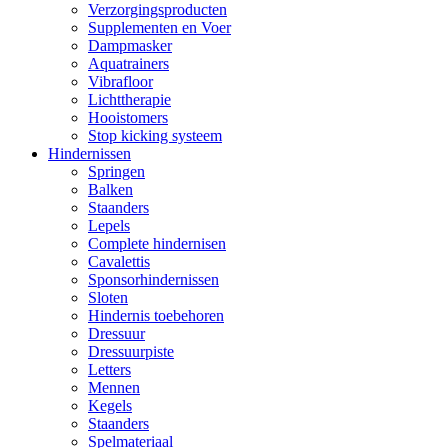
Verzorgingsproducten
Supplementen en Voer
Dampmasker
Aquatrainers
Vibrafloor
Lichttherapie
Hooistomers
Stop kicking systeem
Hindernissen
Springen
Balken
Staanders
Lepels
Complete hindernisen
Cavalettis
Sponsorhindernissen
Sloten
Hindernis toebehoren
Dressuur
Dressuurpiste
Letters
Mennen
Kegels
Staanders
Spelmateriaal