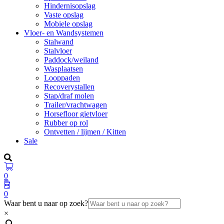
Hindernisopslag
Vaste opslag
Mobiele opslag
Vloer- en Wandsystemen
Stalwand
Stalvloer
Paddock/weiland
Wasplaatsen
Looppaden
Recoverystallen
Stap/draf molen
Trailer/vrachtwagen
Horsefloor gietvloer
Rubber op rol
Ontvetten / lijmen / Kitten
Sale
0
0
Waar bent u naar op zoek?
×