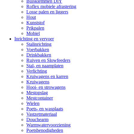
Buisklemmen DIY
Roflex mobiele afrastering
Losse palen en liggers
Hout
Kunststof
Prikpalen
Mobiel
Inrichting en vervoer
Stalinrichting
Voerbakken
Drinkbakken
Ruiven en Slowfeeders
Stal- en naamplaten
Verlichting
Kruiwagens en karren
Kruiwagens
Hooi- en strowagens
Mestopslag
Mestcontainer
Wielen
Poets- en wasplaats
Vastzetmateriaal
Douchearm
Warmwatervoorziening
Poetsbenodigheden