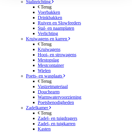
Stalinrichting
Terug
Voerbakken
Drinkbakken
Ruiven en Slowfeeders
Stal- en naamplaten
Verlichting
Kruiwagens en karren
Terug
Kruiwagens
Hooi- en strowagens
Mestopslag
Mestcontainer
Wielen
Poets- en wasplaats
Terug
Vastzetmateriaal
Douchearm
Warmwatervoorziening
Poetsbenodigheden
Zadelkamer
Terug
Zadel- en tuigdragers
Zadel- en tuigkarren
Kasten