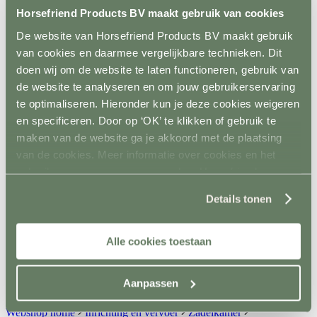
Spelmateriaal
Horsefriend Products BV maakt gebruik van cookies
Hindernisopslag
De website van Horsefriend Products BV maakt gebruik
Terug
Vaste opslag
van cookies en daarmee vergelijkbare technieken. Dit
Mobiele opslag
doen wij om de website te laten functioneren, gebruik van
Vloer- en Wandsystemen
de website te analyseren en om jouw gebruikerservaring
Terug
Stalwand
te optimaliseren. Hieronder kun je deze cookies weigeren
Stalvloer
en specificeren. Door op ‘OK’ te klikken of gebruik te
Paddock/weiland
maken van de website ga je akkoord met de plaatsing
Wasplaatsen
Looppaden
van de cookies. Meer informatie over cookies en het
Recoverystallen
gebruik van persoonsgegevens door Horsefriend
Stap/draf molen
Products BV vind je
Trailer/vrachtwagen
hier
.
Details tonen
Horsefloor gietvloer
Rubber op rol
Ontvetten / lijmen / Kitten
Sale
Alle cookies toestaan
Contact
+31(0)546 639 000
Aanpassen
info@horsefriend.nl
Webshop home
Inrichting en vervoer
Zadelkamer