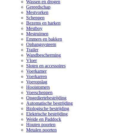
Wassen en drogen
Gereedschap
Mestvorken
Scheppen
Bezems en harken
Mestboy
Mestruimen
Emmers en bakken
Ophangsysteem
Trailer
Wandbescherming
Vloer
Sloten en accessoires
Voerkamer
Voerkarren
Voeropslag
Hooistomers
Voerscheppen
Ongediertebestrijding
Automatische bestrijding
Biologische bestrijding
Elektrische bestrijding
Weide en Paddock
Houten poorten
Metalen poorten