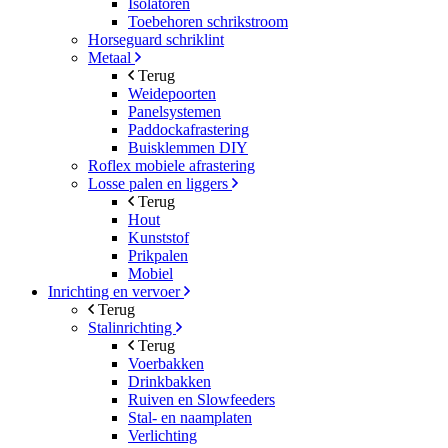
Isolatoren
Toebehoren schrikstroom
Horseguard schriklint
Metaal
Terug
Weidepoorten
Panelsystemen
Paddockafrastering
Buisklemmen DIY
Roflex mobiele afrastering
Losse palen en liggers
Terug
Hout
Kunststof
Prikpalen
Mobiel
Inrichting en vervoer
Terug
Stalinrichting
Terug
Voerbakken
Drinkbakken
Ruiven en Slowfeeders
Stal- en naamplaten
Verlichting