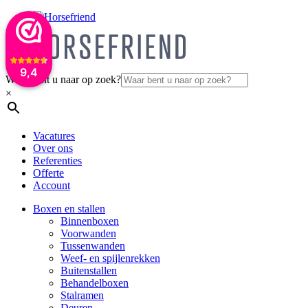
9,4
Waar bent u naar op zoek?
×
Vacatures
Over ons
Referenties
Offerte
Account
Boxen en stallen
Binnenboxen
Voorwanden
Tussenwanden
Weef- en spijlenrekken
Buitenstallen
Behandelboxen
Stalramen
Deuren