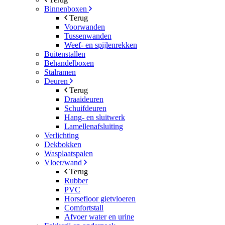
Binnenboxen
Terug
Voorwanden
Tussenwanden
Weef- en spijlenrekken
Buitenstallen
Behandelboxen
Stalramen
Deuren
Terug
Draaideuren
Schuifdeuren
Hang- en sluitwerk
Lamellenafsluiting
Verlichting
Dekbokken
Wasplaatspalen
Vloer/wand
Terug
Rubber
PVC
Horsefloor gietvloeren
Comfortstall
Afvoer water en urine