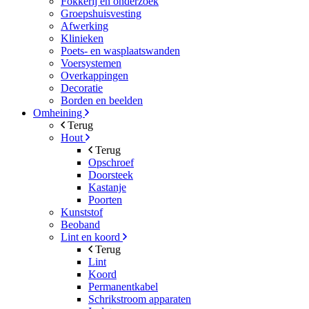
Fokkerij en onderzoek
Groepshuisvesting
Afwerking
Klinieken
Poets- en wasplaatswanden
Voersystemen
Overkappingen
Decoratie
Borden en beelden
Omheining
Terug
Hout
Terug
Opschroef
Doorsteek
Kastanje
Poorten
Kunststof
Beoband
Lint en koord
Terug
Lint
Koord
Permanentkabel
Schrikstroom apparaten