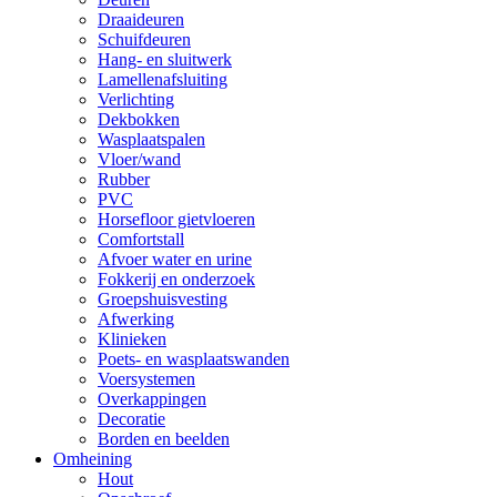
Draaideuren
Schuifdeuren
Hang- en sluitwerk
Lamellenafsluiting
Verlichting
Dekbokken
Wasplaatspalen
Vloer/wand
Rubber
PVC
Horsefloor gietvloeren
Comfortstall
Afvoer water en urine
Fokkerij en onderzoek
Groepshuisvesting
Afwerking
Klinieken
Poets- en wasplaatswanden
Voersystemen
Overkappingen
Decoratie
Borden en beelden
Omheining
Hout