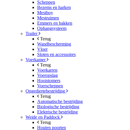
Scheppen
Bezems en harken
Mestboy
Mestruimen
Emmers en bakken
Ophangsysteem
Trailer
Terug
Wandbescherming
Vloer
Sloten en accessoires
Voerkamer
Terug
Voerkarren
Voeropslag
Hooistomers
Voerscheppen
Ongediertebestrijding
Terug
Automatische bestrijding
Biologische bestrijding
Elektrische bestrijding
Weide en Paddock
Terug
Houten poorten