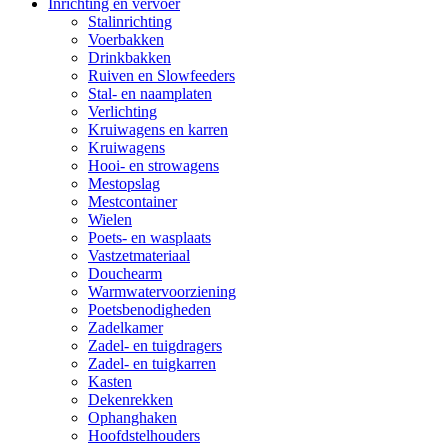
Inrichting en vervoer
Stalinrichting
Voerbakken
Drinkbakken
Ruiven en Slowfeeders
Stal- en naamplaten
Verlichting
Kruiwagens en karren
Kruiwagens
Hooi- en strowagens
Mestopslag
Mestcontainer
Wielen
Poets- en wasplaats
Vastzetmateriaal
Douchearm
Warmwatervoorziening
Poetsbenodigheden
Zadelkamer
Zadel- en tuigdragers
Zadel- en tuigkarren
Kasten
Dekenrekken
Ophanghaken
Hoofdstelhouders