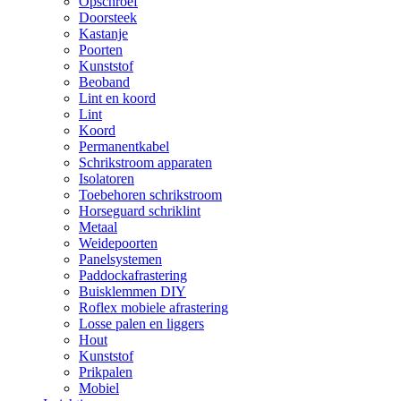
Opschroef
Doorsteek
Kastanje
Poorten
Kunststof
Beoband
Lint en koord
Lint
Koord
Permanentkabel
Schrikstroom apparaten
Isolatoren
Toebehoren schrikstroom
Horseguard schriklint
Metaal
Weidepoorten
Panelsystemen
Paddockafrastering
Buisklemmen DIY
Roflex mobiele afrastering
Losse palen en liggers
Hout
Kunststof
Prikpalen
Mobiel