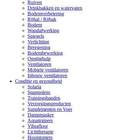
Ruiven
Drinkbakken en watervaten
Bodemverbetering
Rijhal / Rijbak
Bodem
Wandafwerking
Spiegels
Verlichting
Beregening
Bodembewerking
Opstijghulp
Ventilatoren
Mobiele ventilatoren
Inbouw ventilatoren
Conditie en gezondheid
Solaria
Stapmolens
Trainingsbanden
Verzorgingsproducten
Supplementen en Voer
Dampmasker
Aquatrainers
Vibrafloor
Lichttherapie
Hooistomers