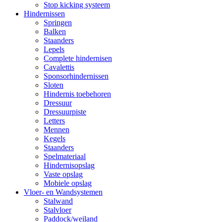
Stop kicking systeem
Hindernissen
Springen
Balken
Staanders
Lepels
Complete hindernisen
Cavalettis
Sponsorhindernissen
Sloten
Hindernis toebehoren
Dressuur
Dressuurpiste
Letters
Mennen
Kegels
Staanders
Spelmateriaal
Hindernisopslag
Vaste opslag
Mobiele opslag
Vloer- en Wandsystemen
Stalwand
Stalvloer
Paddock/weiland