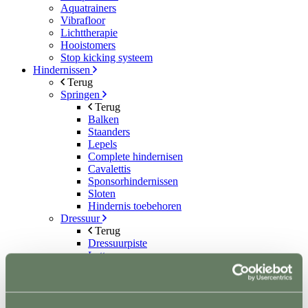
Aquatrainers
Vibrafloor
Lichttherapie
Hooistomers
Stop kicking systeem
Hindernissen
Terug
Springen
Terug
Balken
Staanders
Lepels
Complete hindernisen
Cavalettis
Sponsorhindernissen
Sloten
Hindernis toebehoren
Dressuur
Terug
Dressuurpiste
Letters
Mennen
Terug
Kegels
Staanders