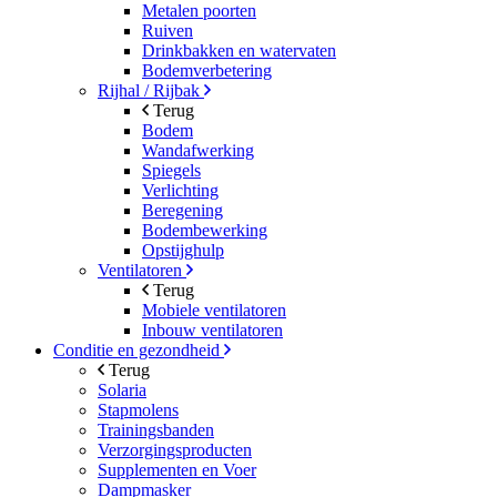
Metalen poorten
Ruiven
Drinkbakken en watervaten
Bodemverbetering
Rijhal / Rijbak
Terug
Bodem
Wandafwerking
Spiegels
Verlichting
Beregening
Bodembewerking
Opstijghulp
Ventilatoren
Terug
Mobiele ventilatoren
Inbouw ventilatoren
Conditie en gezondheid
Terug
Solaria
Stapmolens
Trainingsbanden
Verzorgingsproducten
Supplementen en Voer
Dampmasker