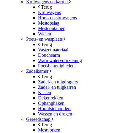
Kruiwagens en karren
Terug
Kruiwagens
Hooi- en strowagens
Mestopslag
Mestcontainer
Wielen
Poets- en wasplaats
Terug
Vastzetmateriaal
Douchearm
Warmwatervoorziening
Poetsbenodigheden
Zadelkamer
Terug
Zadel- en tuigdragers
Zadel- en tuigkarren
Kasten
Dekenrekken
Ophanghaken
Hoofdstelhouders
Wassen en drogen
Gereedschap
Terug
Mestvorken