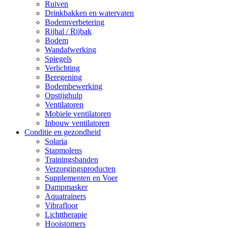
Ruiven
Drinkbakken en watervaten
Bodemverbetering
Rijhal / Rijbak
Bodem
Wandafwerking
Spiegels
Verlichting
Beregening
Bodembewerking
Opstijghulp
Ventilatoren
Mobiele ventilatoren
Inbouw ventilatoren
Conditie en gezondheid
Solaria
Stapmolens
Trainingsbanden
Verzorgingsproducten
Supplementen en Voer
Dampmasker
Aquatrainers
Vibrafloor
Lichttherapie
Hooistomers