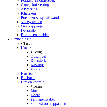
Fokkerij en onderzoek
Groepshuisvesting
Afwerking
Klinieken
Poets- en wasplaatswanden
Voersystemen
Overkappingen
Decoratie
Borden en beelden
Omheining
Terug
Hout
Terug
Opschroef
Doorsteek
Kastanje
Poorten
Kunststof
Beoband
Lint en koord
Terug
Lint
Koord
Permanentkabel
Schrikstroom apparaten