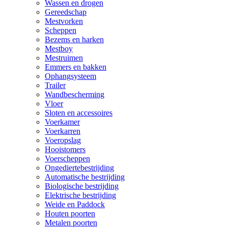
Wassen en drogen
Gereedschap
Mestvorken
Scheppen
Bezems en harken
Mestboy
Mestruimen
Emmers en bakken
Ophangsysteem
Trailer
Wandbescherming
Vloer
Sloten en accessoires
Voerkamer
Voerkarren
Voeropslag
Hooistomers
Voerscheppen
Ongediertebestrijding
Automatische bestrijding
Biologische bestrijding
Elektrische bestrijding
Weide en Paddock
Houten poorten
Metalen poorten