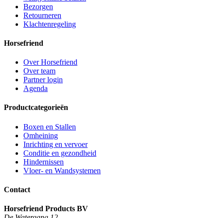
Bezorgen
Retourneren
Klachtenregeling
Horsefriend
Over Horsefriend
Over team
Partner login
Agenda
Productcategorieën
Boxen en Stallen
Omheining
Inrichting en vervoer
Conditie en gezondheid
Hindernissen
Vloer- en Wandsystemen
Contact
Horsefriend Products BV
De Watergang 12