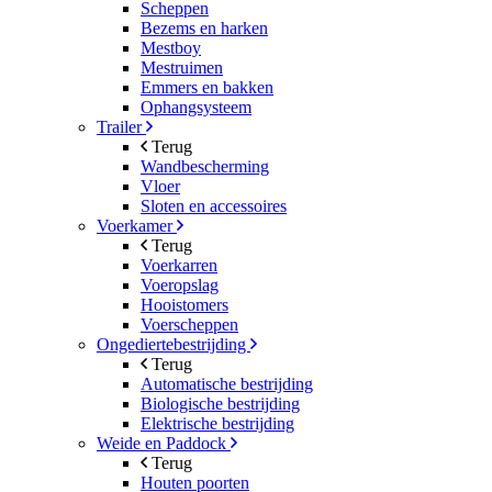
Scheppen
Bezems en harken
Mestboy
Mestruimen
Emmers en bakken
Ophangsysteem
Trailer
Terug
Wandbescherming
Vloer
Sloten en accessoires
Voerkamer
Terug
Voerkarren
Voeropslag
Hooistomers
Voerscheppen
Ongediertebestrijding
Terug
Automatische bestrijding
Biologische bestrijding
Elektrische bestrijding
Weide en Paddock
Terug
Houten poorten