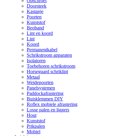
Opschroef
Doorsteek
Kastanje
Poorten
Kunststof
Beoband
Lint en koord
Lint
Koord
Permanentkabel
Schrikstroom apparaten
Isolatoren
Toebehoren schrikstroom
Horseguard schriklint
Metaal
Weidepoorten
Panelsystemen
Paddockafrastering
Buisklemmen DIY
Roflex mobiele afrastering
Losse palen en liggers
Hout
Kunststof
Prikpalen
Mobiel