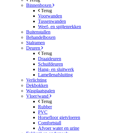
Binnenboxen
Terug
Voorwanden
Tussenwanden
Weef- en spijlenrekken
Buitenstallen
Behandelboxen
Stalramen
Deuren
Terug
Draaideuren
Schuifdeuren
Hang- en sluitwerk
Lamellenafsluiting
Verlichting
Dekbokken
Wasplaatspalen
Vloer/wand
Terug
Rubber
PVC
Horsefloor gietvloeren
Comfortstall
Afvoer water en urine