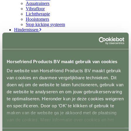
Aquatrainers
Vibrafloor
Lichttherapie
Hooistomers
Stop kicking systeem
Hindernissen
Terug
Springen
Terug
Balken
Staanders
Horsefriend Products BV maakt gebruik van cookies
Lepels
Complete hindernisen
De website van Horsefriend Products BV maakt gebruik
Cavalettis
Sponsorhindernissen
van cookies en daarmee vergelijkbare technieken. Dit
Sloten
doen wij om de website te laten functioneren, gebruik van
Hindernis toebehoren
de website te analyseren en om jouw gebruikerservaring
Dressuur
Terug
te optimaliseren. Hieronder kun je deze cookies weigeren
Dressuurpiste
en specificeren. Door op ‘OK’ te klikken of gebruik te
Letters
maken van de website ga je akkoord met de plaatsing
Mennen
Terug
van de cookies. Meer informatie over cookies en het
Kegels
gebruik van persoonsgegevens door Horsefriend
Staanders