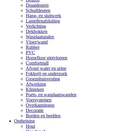
Draaideuren
Schuifdeuren
Hang- en sluitwerk
Lamellenafsluiting
Verlichting
Dekbokken
Wasplaatspalen
Vloer/wand
Rubber
PVC
Horsefloor gietvloeren
Comfortstall
Afvoer water en urine
Fokkerij en onderzoek
Groepshuisvesting
Afwerking
Klinieken
Poets- en wasplaatswanden
Voersystemen
Overkappingen
Decoratie
Borden en beelden
Omheining
Hout