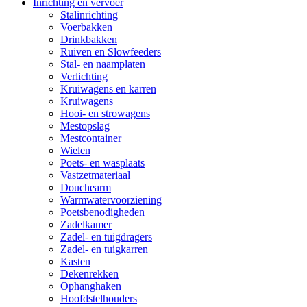
Inrichting en vervoer
Stalinrichting
Voerbakken
Drinkbakken
Ruiven en Slowfeeders
Stal- en naamplaten
Verlichting
Kruiwagens en karren
Kruiwagens
Hooi- en strowagens
Mestopslag
Mestcontainer
Wielen
Poets- en wasplaats
Vastzetmateriaal
Douchearm
Warmwatervoorziening
Poetsbenodigheden
Zadelkamer
Zadel- en tuigdragers
Zadel- en tuigkarren
Kasten
Dekenrekken
Ophanghaken
Hoofdstelhouders