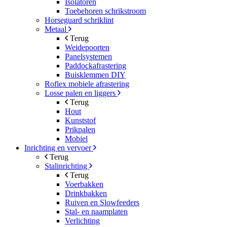
Isolatoren
Toebehoren schrikstroom
Horseguard schriklint
Metaal
Terug
Weidepoorten
Panelsystemen
Paddockafrastering
Buisklemmen DIY
Roflex mobiele afrastering
Losse palen en liggers
Terug
Hout
Kunststof
Prikpalen
Mobiel
Inrichting en vervoer
Terug
Stalinrichting
Terug
Voerbakken
Drinkbakken
Ruiven en Slowfeeders
Stal- en naamplaten
Verlichting