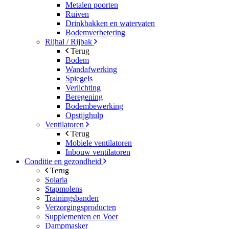
Metalen poorten
Ruiven
Drinkbakken en watervaten
Bodemverbetering
Rijhal / Rijbak
Terug
Bodem
Wandafwerking
Spiegels
Verlichting
Beregening
Bodembewerking
Opstijghulp
Ventilatoren
Terug
Mobiele ventilatoren
Inbouw ventilatoren
Conditie en gezondheid
Terug
Solaria
Stapmolens
Trainingsbanden
Verzorgingsproducten
Supplementen en Voer
Dampmasker