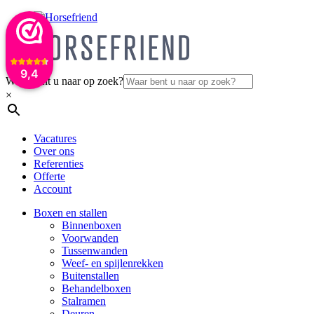
9,4
Waar bent u naar op zoek?
×
Vacatures
Over ons
Referenties
Offerte
Account
Boxen en stallen
Binnenboxen
Voorwanden
Tussenwanden
Weef- en spijlenrekken
Buitenstallen
Behandelboxen
Stalramen
Deuren