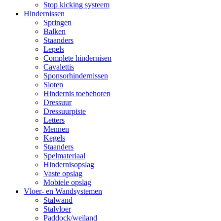
Stop kicking systeem
Hindernissen
Springen
Balken
Staanders
Lepels
Complete hindernisen
Cavalettis
Sponsorhindernissen
Sloten
Hindernis toebehoren
Dressuur
Dressuurpiste
Letters
Mennen
Kegels
Staanders
Spelmateriaal
Hindernisopslag
Vaste opslag
Mobiele opslag
Vloer- en Wandsystemen
Stalwand
Stalvloer
Paddock/weiland