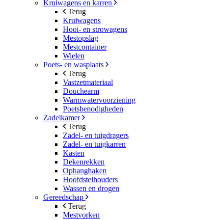
Kruiwagens en karren
Terug
Kruiwagens
Hooi- en strowagens
Mestopslag
Mestcontainer
Wielen
Poets- en wasplaats
Terug
Vastzetmateriaal
Douchearm
Warmwatervoorziening
Poetsbenodigheden
Zadelkamer
Terug
Zadel- en tuigdragers
Zadel- en tuigkarren
Kasten
Dekenrekken
Ophanghaken
Hoofdstelhouders
Wassen en drogen
Gereedschap
Terug
Mestvorken