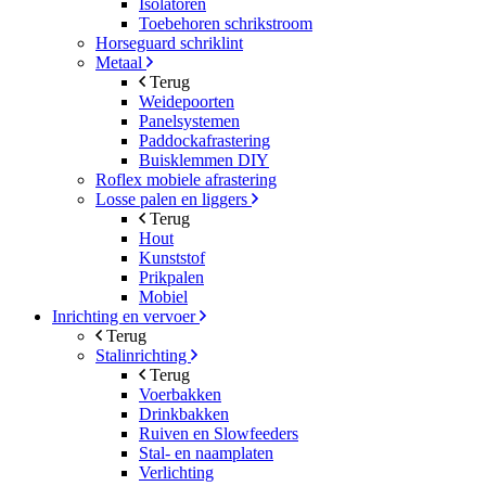
Isolatoren
Toebehoren schrikstroom
Horseguard schriklint
Metaal
Terug
Weidepoorten
Panelsystemen
Paddockafrastering
Buisklemmen DIY
Roflex mobiele afrastering
Losse palen en liggers
Terug
Hout
Kunststof
Prikpalen
Mobiel
Inrichting en vervoer
Terug
Stalinrichting
Terug
Voerbakken
Drinkbakken
Ruiven en Slowfeeders
Stal- en naamplaten
Verlichting