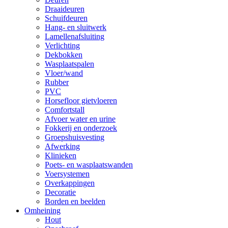
Draaideuren
Schuifdeuren
Hang- en sluitwerk
Lamellenafsluiting
Verlichting
Dekbokken
Wasplaatspalen
Vloer/wand
Rubber
PVC
Horsefloor gietvloeren
Comfortstall
Afvoer water en urine
Fokkerij en onderzoek
Groepshuisvesting
Afwerking
Klinieken
Poets- en wasplaatswanden
Voersystemen
Overkappingen
Decoratie
Borden en beelden
Omheining
Hout