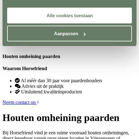
8 van 10 /
476 beoordelingen
Alle cookies toestaan
Filters
Filteren binnen Houten omheining paarden
Aanpassen
Houten omheining paarden
Waarom Horsefriend
Al méér dan 30 jaar voor paardenhouders
Advies uit de praktijk
Uitsluitend kwaliteitsproducten
Neem contact op
Houten omheining paarden
Bij Horsefriend vind je een ruime voorraad houten omheiningen,
direct leverbaar vanuit onze eigen locaties in Vriezenveen of