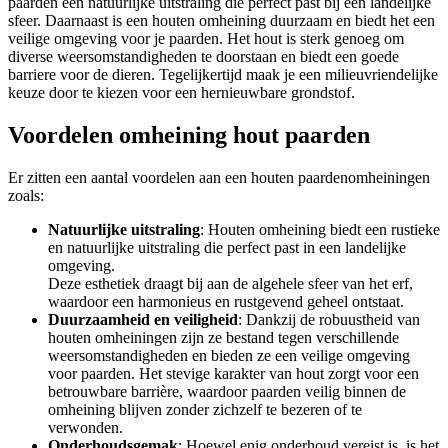
paarden een natuurlijke uitstraling die perfect past bij een landelijke
sfeer. Daarnaast is een houten omheining duurzaam en biedt het een
veilige omgeving voor je paarden. Het hout is sterk genoeg om
diverse weersomstandigheden te doorstaan en biedt een goede
barriere voor de dieren. Tegelijkertijd maak je een milieuvriendelijke
keuze door te kiezen voor een hernieuwbare grondstof.
Voordelen omheining hout paarden
Er zitten een aantal voordelen aan een houten paardenomheiningen
zoals:
Natuurlijke uitstraling
: Houten omheining biedt een rustieke
en natuurlijke uitstraling die perfect past in een landelijke
omgeving.
Deze esthetiek draagt bij aan de algehele sfeer van het erf,
waardoor een harmonieus en rustgevend geheel ontstaat.
Duurzaamheid en veiligheid
: Dankzij de robuustheid van
houten omheiningen zijn ze bestand tegen verschillende
weersomstandigheden en bieden ze een veilige omgeving
voor paarden. Het stevige karakter van hout zorgt voor een
betrouwbare barrière, waardoor paarden veilig binnen de
omheining blijven zonder zichzelf te bezeren of te
verwonden.
Onderhoudsgemak
: Hoewel enig onderhoud vereist is, is het