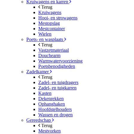
Kruiwagens en karren
Terug
Kruiwagens
Hooi- en strowagens
Mestopslag
Mestcontainer
Wielen
Poets- en wasplaats
Terug
Vastzetmateriaal
Douchearm
Warmwatervoorziening
Poetsbenodigheden
Zadelkamer
Terug
Zadel- en tuigdragers
Zadel- en tuigkarren
Kasten
Dekenrekken
Ophanghaken
Hoofdstelhouders
Wassen en drogen
Gereedschap
Terug
Mestvorken