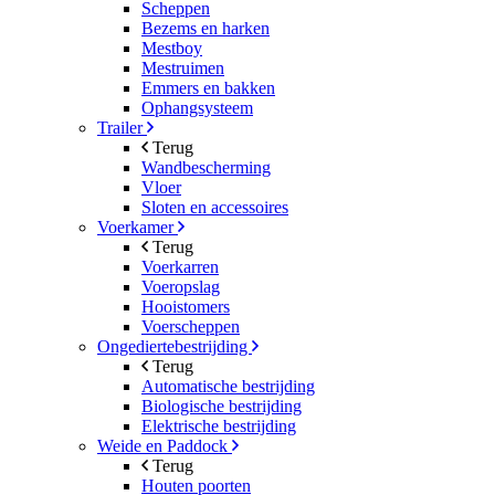
Scheppen
Bezems en harken
Mestboy
Mestruimen
Emmers en bakken
Ophangsysteem
Trailer
Terug
Wandbescherming
Vloer
Sloten en accessoires
Voerkamer
Terug
Voerkarren
Voeropslag
Hooistomers
Voerscheppen
Ongediertebestrijding
Terug
Automatische bestrijding
Biologische bestrijding
Elektrische bestrijding
Weide en Paddock
Terug
Houten poorten