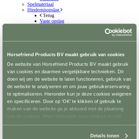
Spelmateriaal
Hindernisopslag
Terug
Vaste opslag
Mobiele opslag
Vloer- en Wandsystemen
Terug
Stalwand
Stalvloer
Horsefriend Products BV maakt gebruik van cookies
Paddock/weiland
Wasplaatsen
De website van Horsefriend Products BV maakt gebruik
Looppaden
Recoverystallen
van cookies en daarmee vergelijkbare technieken. Dit
Stap/draf molen
doen wij om de website te laten functioneren, gebruik van
Trailer/vrachtwagen
de website te analyseren en om jouw gebruikerservaring
Horsefloor gietvloer
Rubber op rol
te optimaliseren. Hieronder kun je deze cookies weigeren
Ontvetten / lijmen / Kitten
en specificeren. Door op ‘OK’ te klikken of gebruik te
Sale
maken van de website ga je akkoord met de plaatsing
Contact
van de cookies. Meer informatie over cookies en het
+31(0)546 639 000
gebruik van persoonsgegevens door Horsefriend
info@horsefriend.nl
Products BV vind je
hier
.
Details tonen
Webshop home
Omheining
Houten omheining paarden