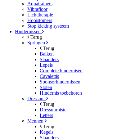
Aquatrainers
Vibrafloor
Lichttherapie
Hooistomers
Stop kicking systeem
Hindernissen
Terug
Springen
Terug
Balken
Staanders
Lepels
Complete hindernisen
Cavalettis
Sponsorhindernissen
Sloten
Hindernis toebehoren
Dressuur
Terug
Dressuurpiste
Letters
Mennen
Terug
Kegels
Staanders