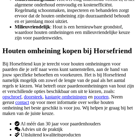
algemene onderhoud eenvoudig en kostenefficiënt.
Regelmatig schoonmaken, inspecteren en behandelen zorgt
ervoor dat de houten omheining zijn duurzaamheid behoudt
en er jarenlang mooi uitziet.
Milieuvriendelijk
: Hout is een hernieuwbare grondstof,
waardoor houten omheiningen een milieuvriendelijke keuze
zijn voor paardenweides.
Houten omheining kopen bij Horsefriend
Bij Horsefriend kun je terecht voor houten omheiningen voor
paarden die je zelf naar wens kunt samenstellen, aan de hand van
jouw specifieke behoeften en voorkeuren. Het is bij Horsefriend
namelijk mogelijk om zowel de lengte van de paal als het aantal
regels te kiezen. Wat betreft onze paardenomheiningen van hout zijn
er verschillende opties beschikbaar om uit te kiezen, zoals:
opschroef
,
doorsteek
,
kastanje omheiningen
en
poorten
. Neem
gerust
contact
op voor meer informatie over welke houten
omheining het beste geschikt is voor jou. Wij helpen je graag bij het
maken van de juiste keuze.
Al méér dan 30 jaar voor paardenhouders
Advies uit de praktijk
Uitsluitend kwaliteitsproducten