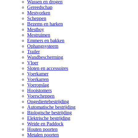
Wassen en drogen
Gereedschap
Mestvorken
Scheppen
Bezems en harken
Mestboy
Mestruimen
Emmers en bakken
Ophangsysteem
Trailer
Wandbescherming
Vloer
Sloten en accessoires
Voerkamer
Voerkarren
Voeropslag
Hooistomers
Voerscheppen
Ongediertebestrijding
Automatische bestrijding
Biologische bestrijding
Elektrische bestrijding
Weide en Paddock
Houten poorten
Metalen poorten