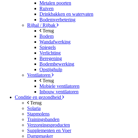
Metalen poorten
Ruiven
Drinkbakken en watervaten
Bodemverbetering
Rijhal / Rijbak
Terug
Bodem
Wandafwerking
Spiegels
Verlichting
Beregening
Bodembewerking
Opstijghulp
Ventilatoren
Terug
Mobiele ventilatoren
Inbouw ventilatoren
Conditie en gezondheid
Terug
Solaria
Stapmolens
Trainingsbanden
Verzorgingsproducten
Supplementen en Voer
Dampmasker