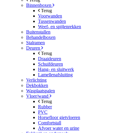
Binnenboxen
Terug
Voorwanden
Tussenwanden
Weef- en spijlenrekken
Buitenstallen
Behandelboxen
Stalramen
Deuren
Terug
Draaideuren
Schuifdeuren
Hang- en sluitwerk
Lamellenafsluiting
Verlichting
Dekbokken
Wasplaatspalen
Vloer/wand
Terug
Rubber
PVC
Horsefloor gietvloeren
Comfortstall
Afvoer water en urine