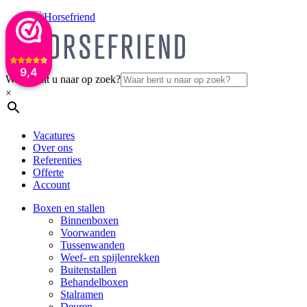
9,4
Waar bent u naar op zoek?
×
Vacatures
Over ons
Referenties
Offerte
Account
Boxen en stallen
Binnenboxen
Voorwanden
Tussenwanden
Weef- en spijlenrekken
Buitenstallen
Behandelboxen
Stalramen
Deuren