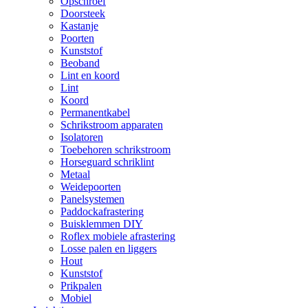
Opschroef
Doorsteek
Kastanje
Poorten
Kunststof
Beoband
Lint en koord
Lint
Koord
Permanentkabel
Schrikstroom apparaten
Isolatoren
Toebehoren schrikstroom
Horseguard schriklint
Metaal
Weidepoorten
Panelsystemen
Paddockafrastering
Buisklemmen DIY
Roflex mobiele afrastering
Losse palen en liggers
Hout
Kunststof
Prikpalen
Mobiel