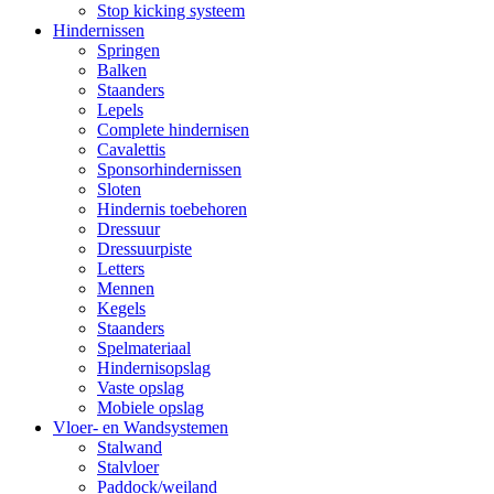
Stop kicking systeem
Hindernissen
Springen
Balken
Staanders
Lepels
Complete hindernisen
Cavalettis
Sponsorhindernissen
Sloten
Hindernis toebehoren
Dressuur
Dressuurpiste
Letters
Mennen
Kegels
Staanders
Spelmateriaal
Hindernisopslag
Vaste opslag
Mobiele opslag
Vloer- en Wandsystemen
Stalwand
Stalvloer
Paddock/weiland