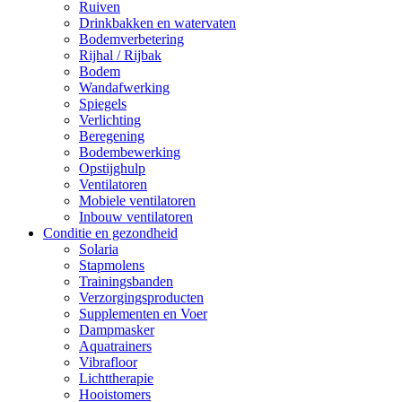
Ruiven
Drinkbakken en watervaten
Bodemverbetering
Rijhal / Rijbak
Bodem
Wandafwerking
Spiegels
Verlichting
Beregening
Bodembewerking
Opstijghulp
Ventilatoren
Mobiele ventilatoren
Inbouw ventilatoren
Conditie en gezondheid
Solaria
Stapmolens
Trainingsbanden
Verzorgingsproducten
Supplementen en Voer
Dampmasker
Aquatrainers
Vibrafloor
Lichttherapie
Hooistomers