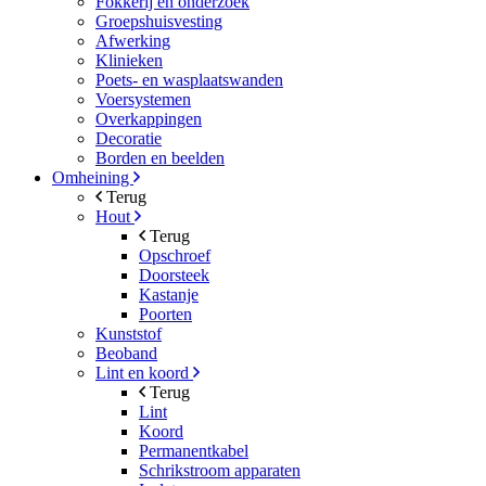
Fokkerij en onderzoek
Groepshuisvesting
Afwerking
Klinieken
Poets- en wasplaatswanden
Voersystemen
Overkappingen
Decoratie
Borden en beelden
Omheining
Terug
Hout
Terug
Opschroef
Doorsteek
Kastanje
Poorten
Kunststof
Beoband
Lint en koord
Terug
Lint
Koord
Permanentkabel
Schrikstroom apparaten