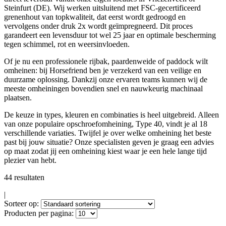
Steinfurt (DE). Wij werken uitsluitend met FSC-gecertificeerd
grenenhout van topkwaliteit, dat eerst wordt gedroogd en
vervolgens onder druk 2x wordt geïmpregneerd. Dit proces
garandeert een levensduur tot wel 25 jaar en optimale bescherming
tegen schimmel, rot en weersinvloeden.
Of je nu een professionele rijbak, paardenweide of paddock wilt
omheinen: bij Horsefriend ben je verzekerd van een veilige en
duurzame oplossing. Dankzij onze ervaren teams kunnen wij de
meeste omheiningen bovendien snel en nauwkeurig machinaal
plaatsen.
De keuze in types, kleuren en combinaties is heel uitgebreid. Alleen
van onze populaire opschroefomheining, Type 40, vindt je al 18
verschillende variaties. Twijfel je over welke omheining het beste
past bij jouw situatie? Onze specialisten geven je graag een advies
op maat zodat jij een omheining kiest waar je een hele lange tijd
plezier van hebt.
44 resultaten
|
Sorteer op:
Producten per pagina: