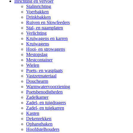
Inrichting en vervoer
Stalinrichting
Voerbakken
Drinkbakken
Ruiven en Slowfeeders
Stal- en naamplaten
Verlichting
Kruiwagens en karren
Kruiwagens
Hooi- en strowagens
Mestopslag
Mestcontainer
Wielen
Poets- en wasplaats
Vastzetmateriaal
Douchearm
Warmwatervoorziening
Poetsbenodigheden
Zadelkamer
Zadel- en tuigdragers
Zadel- en tuigkarren
Kasten
Dekenrekken
Ophanghaken
Hoofdstelhouders