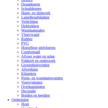
Draaideuren
Schuifdeuren
Hang- en sluitwerk
Lamellenafsluiting
Verlichting
Dekbokken
Wasplaatspalen
Vloer/wand
Rubber
PVC
Horsefloor gietvloeren
Comfortstall
Afvoer water en urine
Fokkerij en onderzoek
Groepshuisvesting
Afwerking
Klinieken
Poets- en wasplaatswanden
Voersystemen
Overkappingen
Decoratie
Borden en beelden
Omheining
Hout