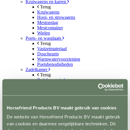
Kruiwagens en karren
Terug
Kruiwagens
Hooi- en strowagens
Mestopslag
Mestcontainer
Wielen
Poets- en wasplaats
Terug
Vastzetmateriaal
Douchearm
Warmwatervoorziening
Poetsbenodigheden
Zadelkamer
Terug
Zadel- en tuigdragers
Zadel- en tuigkarren
Kasten
Dekenrekken
Ophanghaken
Hoofdstelhouders
Horsefriend Products BV maakt gebruik van cookies
Wassen en drogen
Gereedschap
De website van Horsefriend Products BV maakt gebruik
Terug
van cookies en daarmee vergelijkbare technieken. Dit
Mestvorken