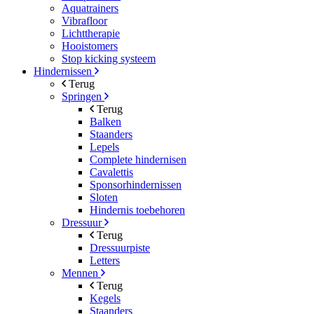
Aquatrainers
Vibrafloor
Lichttherapie
Hooistomers
Stop kicking systeem
Hindernissen
Terug
Springen
Terug
Balken
Staanders
Lepels
Complete hindernisen
Cavalettis
Sponsorhindernissen
Sloten
Hindernis toebehoren
Dressuur
Terug
Dressuurpiste
Letters
Mennen
Terug
Kegels
Staanders