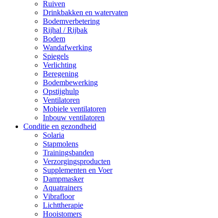
Ruiven
Drinkbakken en watervaten
Bodemverbetering
Rijhal / Rijbak
Bodem
Wandafwerking
Spiegels
Verlichting
Beregening
Bodembewerking
Opstijghulp
Ventilatoren
Mobiele ventilatoren
Inbouw ventilatoren
Conditie en gezondheid
Solaria
Stapmolens
Trainingsbanden
Verzorgingsproducten
Supplementen en Voer
Dampmasker
Aquatrainers
Vibrafloor
Lichttherapie
Hooistomers