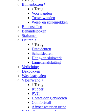
Binnenboxen
Terug
Voorwanden
Tussenwanden
Weef- en spijlenrekken
Buitenstallen
Behandelboxen
Stalramen
Deuren
Terug
Draaideuren
Schuifdeuren
Hang- en sluitwerk
Lamellenafsluiting
Verlichting
Dekbokken
Wasplaatspalen
Vloer/wand
Terug
Rubber
PVC
Horsefloor gietvloeren
Comfortstall
Afvoer water en urine