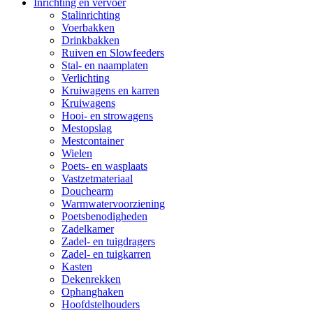
Inrichting en vervoer
Stalinrichting
Voerbakken
Drinkbakken
Ruiven en Slowfeeders
Stal- en naamplaten
Verlichting
Kruiwagens en karren
Kruiwagens
Hooi- en strowagens
Mestopslag
Mestcontainer
Wielen
Poets- en wasplaats
Vastzetmateriaal
Douchearm
Warmwatervoorziening
Poetsbenodigheden
Zadelkamer
Zadel- en tuigdragers
Zadel- en tuigkarren
Kasten
Dekenrekken
Ophanghaken
Hoofdstelhouders