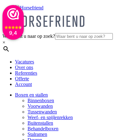
9,4
Waar bent u naar op zoek?
×
Vacatures
Over ons
Referenties
Offerte
Account
Boxen en stallen
Binnenboxen
Voorwanden
Tussenwanden
Weef- en spijlenrekken
Buitenstallen
Behandelboxen
Stalramen
Deuren