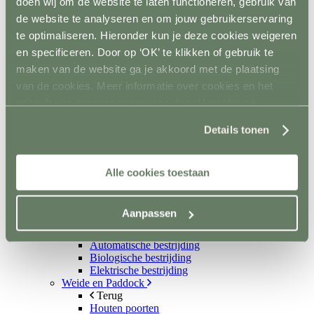
doen wij om de website te laten functioneren, gebruik van
Scheppen
Bezems en harken
de website te analyseren en om jouw gebruikerservaring
Mestboy
te optimaliseren. Hieronder kun je deze cookies weigeren
Mestruimen
en specificeren. Door op ‘OK’ te klikken of gebruik te
Emmers en bakken
Ophangsysteem
maken van de website ga je akkoord met de plaatsing
Trailer
van de cookies. Meer informatie over cookies en het
Terug
gebruik van persoonsgegevens door Horsefriend
Wandbescherming
Vloer
Products BV vind je
hier
.
Details tonen
Sloten en accessoires
Voerkamer
Terug
Voerkarren
Alle cookies toestaan
Voeropslag
Hooistomers
Voerscheppen
Aanpassen
Ongediertebestrijding
Terug
Automatische bestrijding
Biologische bestrijding
Elektrische bestrijding
Weide en Paddock
Terug
Houten poorten