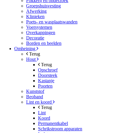
Fokkerij en onderzoek
Groepshuisvesting
Afwerking
Klinieken
Poets- en wasplaatswanden
Voersystemen
Overkappingen
Decoratie
Borden en beelden
Omheining
Terug
Hout
Terug
Opschroef
Doorsteek
Kastanje
Poorten
Kunststof
Beoband
Lint en koord
Terug
Lint
Koord
Permanentkabel
Schrikstroom apparaten