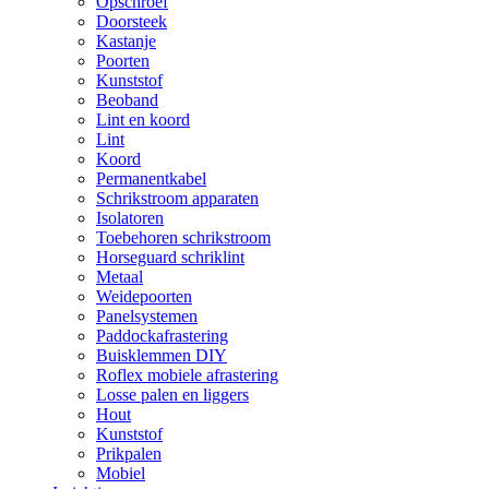
Opschroef
Doorsteek
Kastanje
Poorten
Kunststof
Beoband
Lint en koord
Lint
Koord
Permanentkabel
Schrikstroom apparaten
Isolatoren
Toebehoren schrikstroom
Horseguard schriklint
Metaal
Weidepoorten
Panelsystemen
Paddockafrastering
Buisklemmen DIY
Roflex mobiele afrastering
Losse palen en liggers
Hout
Kunststof
Prikpalen
Mobiel