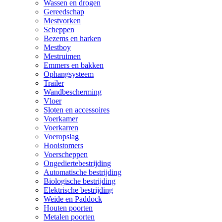
Wassen en drogen
Gereedschap
Mestvorken
Scheppen
Bezems en harken
Mestboy
Mestruimen
Emmers en bakken
Ophangsysteem
Trailer
Wandbescherming
Vloer
Sloten en accessoires
Voerkamer
Voerkarren
Voeropslag
Hooistomers
Voerscheppen
Ongediertebestrijding
Automatische bestrijding
Biologische bestrijding
Elektrische bestrijding
Weide en Paddock
Houten poorten
Metalen poorten