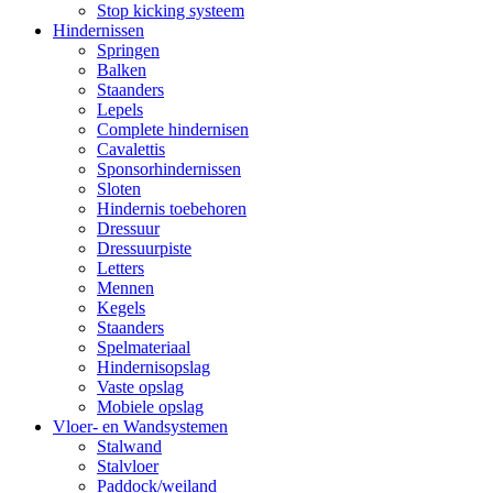
Stop kicking systeem
Hindernissen
Springen
Balken
Staanders
Lepels
Complete hindernisen
Cavalettis
Sponsorhindernissen
Sloten
Hindernis toebehoren
Dressuur
Dressuurpiste
Letters
Mennen
Kegels
Staanders
Spelmateriaal
Hindernisopslag
Vaste opslag
Mobiele opslag
Vloer- en Wandsystemen
Stalwand
Stalvloer
Paddock/weiland