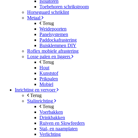
Isolatoren
Toebehoren schrikstroom
Horseguard schriklint
Metaal
Terug
Weidepoorten
Panelsystemen
Paddockafrastering
Buisklemmen DIY
Roflex mobiele afrastering
Losse palen en liggers
Terug
Hout
Kunststof
Prikpalen
Mobiel
Inrichting en vervoer
Terug
Stalinrichting
Terug
Voerbakken
Drinkbakken
Ruiven en Slowfeeders
Stal- en naamplaten
Verlichting