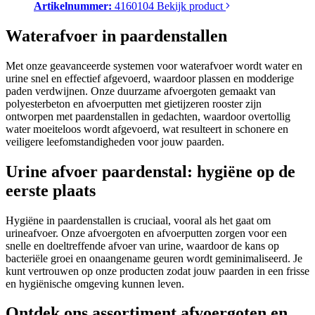
Artikelnummer:
4160104
Bekijk product
Waterafvoer in paardenstallen
Met onze geavanceerde systemen voor waterafvoer wordt water en
urine snel en effectief afgevoerd, waardoor plassen en modderige
paden verdwijnen. Onze duurzame afvoergoten gemaakt van
polyesterbeton en afvoerputten met gietijzeren rooster zijn
ontworpen met paardenstallen in gedachten, waardoor overtollig
water moeiteloos wordt afgevoerd, wat resulteert in schonere en
veiligere leefomstandigheden voor jouw paarden.
Urine afvoer paardenstal: hygiëne op de
eerste plaats
Hygiëne in paardenstallen is cruciaal, vooral als het gaat om
urineafvoer. Onze afvoergoten en afvoerputten zorgen voor een
snelle en doeltreffende afvoer van urine, waardoor de kans op
bacteriële groei en onaangename geuren wordt geminimaliseerd. Je
kunt vertrouwen op onze producten zodat jouw paarden in een frisse
en hygiënische omgeving kunnen leven.
Ontdek ons assortiment afvoergoten en