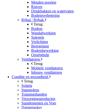
Metalen poorten
Ruiven
Drinkbakken en watervaten
Bodemverbetering
Rijhal / Rijbak
Terug
Bodem
Wandafwerking
Spiegels
Verlichting
Beregening
Bodembewerking
Opstijghulp
Ventilatoren
Terug
Mobiele ventilatoren
Inbouw ventilatoren
Conditie en gezondheid
Terug
Solaria
Stapmolens
Trainingsbanden
Verzorgingsproducten
Supplementen en Voer
Dampmasker