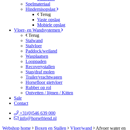
Spelmateriaal
Hindernisopslag
Terug
Vaste opslag
Mobiele opslag
Vloer- en Wandsystemen
Terug
Stalwand
Stalvloer
Paddock/weiland
Wasplaatsen
Looppaden
Recoverystallen
Stap/draf molen
Trailer/vrachtwagen
Horsefloor gietvloer
Rubber op rol
Ontvetten / lijmen / Kitten
Sale
Contact
+31(0)546 639 000
info@horsefriend.nl
Webshop home
Boxen en Stallen
Vloer/wand
Afvoer water en