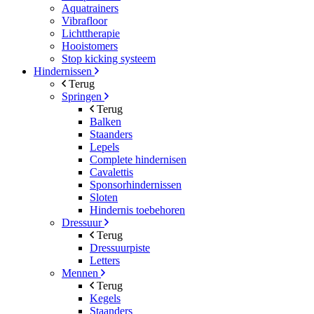
Aquatrainers
Vibrafloor
Lichttherapie
Hooistomers
Stop kicking systeem
Hindernissen
Terug
Springen
Terug
Balken
Staanders
Lepels
Complete hindernisen
Cavalettis
Sponsorhindernissen
Sloten
Hindernis toebehoren
Dressuur
Terug
Dressuurpiste
Letters
Mennen
Terug
Kegels
Staanders