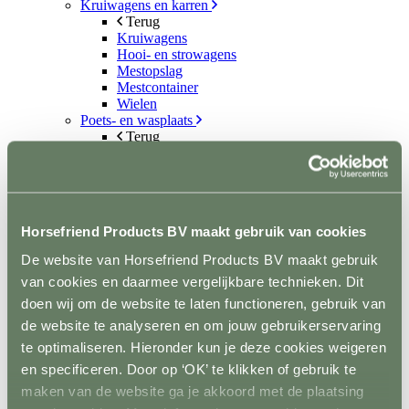
Kruiwagens en karren
Terug
Kruiwagens
Hooi- en strowagens
Mestopslag
Mestcontainer
Wielen
Poets- en wasplaats
Terug
Vastzetmateriaal
Douchearm
Warmwatervoorziening
Poetsbenodigheden
Zadelkamer
Horsefriend Products BV maakt gebruik van cookies
Terug
Zadel- en tuigdragers
De website van Horsefriend Products BV maakt gebruik
Zadel- en tuigkarren
van cookies en daarmee vergelijkbare technieken. Dit
Kasten
Dekenrekken
doen wij om de website te laten functioneren, gebruik van
Ophanghaken
de website te analyseren en om jouw gebruikerservaring
Hoofdstelhouders
te optimaliseren. Hieronder kun je deze cookies weigeren
Wassen en drogen
Gereedschap
en specificeren. Door op ‘OK’ te klikken of gebruik te
Terug
maken van de website ga je akkoord met de plaatsing
Mestvorken