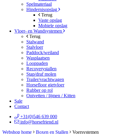
Spelmateriaal
Hindernisopslag
Terug
Vaste opslag
Mobiele opslag
Vloer- en Wandsystemen
Terug
Stalwand
Stalvloer
Paddock/weiland
Wasplaatsen
Looppaden
Recoverystallen
Stap/draf molen
Trailer/vrachtwagen
Horsefloor gietvloer
Rubber op rol
Ontvetten / lijmen / Kitten
Sale
Contact
+31(0)546 639 000
info@horsefriend.nl
Webshop home
Boxen en Stallen
Voersystemen