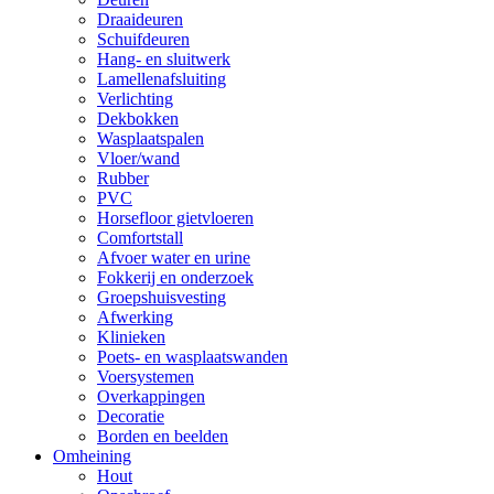
Draaideuren
Schuifdeuren
Hang- en sluitwerk
Lamellenafsluiting
Verlichting
Dekbokken
Wasplaatspalen
Vloer/wand
Rubber
PVC
Horsefloor gietvloeren
Comfortstall
Afvoer water en urine
Fokkerij en onderzoek
Groepshuisvesting
Afwerking
Klinieken
Poets- en wasplaatswanden
Voersystemen
Overkappingen
Decoratie
Borden en beelden
Omheining
Hout