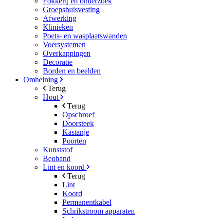
Fokkerij en onderzoek
Groepshuisvesting
Afwerking
Klinieken
Poets- en wasplaatswanden
Voersystemen
Overkappingen
Decoratie
Borden en beelden
Omheining
Terug
Hout
Terug
Opschroef
Doorsteek
Kastanje
Poorten
Kunststof
Beoband
Lint en koord
Terug
Lint
Koord
Permanentkabel
Schrikstroom apparaten