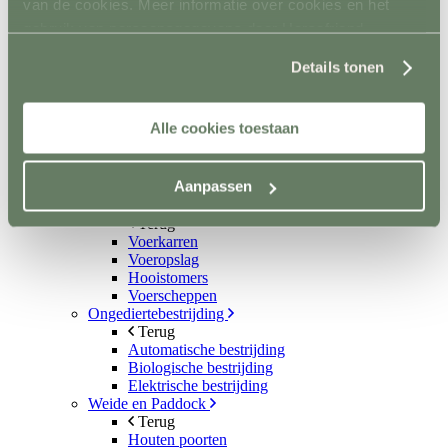
van de cookies. Meer informatie over cookies en het
Scheppen
Bezems en harken
gebruik van persoonsgegevens door Horsefriend
Mestboy
Products BV vind je
hier
.
Mestruimen
Details tonen
Emmers en bakken
Ophangsysteem
Trailer
Alle cookies toestaan
Terug
Wandbescherming
Vloer
Aanpassen
Sloten en accessoires
Voerkamer
Terug
Voerkarren
Voeropslag
Hooistomers
Voerscheppen
Ongediertebestrijding
Terug
Automatische bestrijding
Biologische bestrijding
Elektrische bestrijding
Weide en Paddock
Terug
Houten poorten