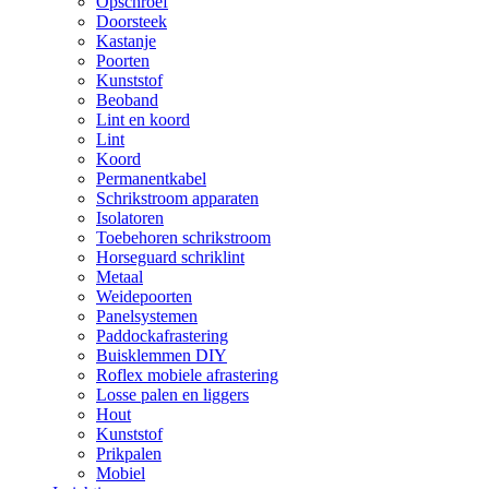
Opschroef
Doorsteek
Kastanje
Poorten
Kunststof
Beoband
Lint en koord
Lint
Koord
Permanentkabel
Schrikstroom apparaten
Isolatoren
Toebehoren schrikstroom
Horseguard schriklint
Metaal
Weidepoorten
Panelsystemen
Paddockafrastering
Buisklemmen DIY
Roflex mobiele afrastering
Losse palen en liggers
Hout
Kunststof
Prikpalen
Mobiel