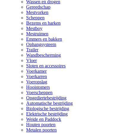
Wassen en drogen
Gereedschap
Mestvorken
Scheppen
Bezems en harken
Mestboy
Mestruimen
Emmers en bakken
Ophangsysteem
Trailer
Wandbescherming
Vloer
Sloten en accessoires
Voerkamer
Voerkarren
Voeropslag
Hooistomers
Voerscheppen
Ongediertebestrijding
Automatische bestrijding
Biologische bestrijding
Elektrische bestrijding
Weide en Paddock
Houten poorten
Metalen poorten