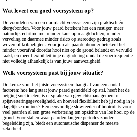
Wat levert een goed voersysteem op?
De voordelen van een doordacht voersysteem zijn praktisch én
diergebonden. Voor jouw paard betekent het een rustiger, meer
natuurlijk eetritme met minder kans op maagklachten, minder
verveling en daarmee minder risico op stereotiep gedrag zoals
weven of kribbebijten. Voor jou als paardenhouder betekent het
minder voerafval doordat hooi niet op de grond belandt en vervuild
raakt, en meer flexibiliteit in je dagindeling omdat de voerfrequentie
niet volledig afhankelijk is van jouw aanwezigheid.
Welk voersysteem past bij jouw situatie?
De keuze voor het juiste voersysteem hangt af van een aantal
factoren: hoe lang staat jouw paard gemiddeld op stal, heeft het de
neiging snel te eten, is er sprake van gewichtsmanagement of
spijsverteringsgevoeligheid, en hoeveel flexibiliteit heb jij nodig in je
dagelijkse routines? Een eenvoudige slowfeeder of hooiruif is voor
veel paarden al een grote verbetering ten opzichte van los hooi op de
grond. Voor stallen waar paarden langere periodes zonder
begeleiding zijn, biedt een automatische dispenser de meeste
zekerheid.