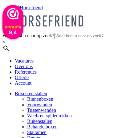
9,4
Waar bent u naar op zoek?
×
Vacatures
Over ons
Referenties
Offerte
Account
Boxen en stallen
Binnenboxen
Voorwanden
Tussenwanden
Weef- en spijlenrekken
Buitenstallen
Behandelboxen
Stalramen
Deuren