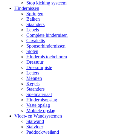
Stop kicking systeem
Hindernissen
Springen
Balken
Staanders
Lepels
Complete hindernisen
Cavalettis
Sponsorhindernissen
Sloten
Hindernis toebehoren
Dressuur
Dressuurpiste
Letters
Mennen
Kegels
Staanders
Spelmateriaal
Hindernisopslag
Vaste opslag
Mobiele opslag
Vloer- en Wandsystemen
Stalwand
Stalvloer
Paddock/weiland