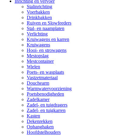
Inrichting en vervoer
Stalinrichting
Voerbakken
Drinkbakken
Ruiven en Slowfeeders
Stal- en naamplaten
Verlichting
Kruiwagens en karren
Kruiwagens
Hooi- en strowagens
Mestopslag
Mestcontainer
Wielen
Poets- en wasplaats
Vastzetmateriaal
Douchearm
Warmwatervoorziening
Poetsbenodigheden
Zadelkamer
Zadel- en tuigdragers
Zadel- en tuigkarren
Kasten
Dekenrekken
Ophanghaken
Hoofdstelhouders