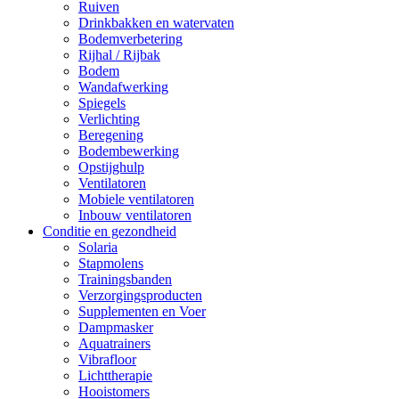
Ruiven
Drinkbakken en watervaten
Bodemverbetering
Rijhal / Rijbak
Bodem
Wandafwerking
Spiegels
Verlichting
Beregening
Bodembewerking
Opstijghulp
Ventilatoren
Mobiele ventilatoren
Inbouw ventilatoren
Conditie en gezondheid
Solaria
Stapmolens
Trainingsbanden
Verzorgingsproducten
Supplementen en Voer
Dampmasker
Aquatrainers
Vibrafloor
Lichttherapie
Hooistomers