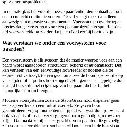
spijsverteringsproblemen.
In de praktijk is het voor de meeste paardenhouders onhaalbaar om
een paard echt continu te voeren. De stal vraagt meer dan alleen
aanwezig zijn op vaste voermomenten. Voersystemen overbruggen
precies dat gat: ze zorgen voor een gecontroleerde, gespreid-in-de-
tijd voerverstrekking zonder dat jij er elke keer bij hoeft te zijn.
Wat verstaan we onder een voersysteem voor
paarden?
Een voersysteem is elk systeem dat de manier waarop voer aan een
paard wordt aangeboden structureert, beperkt of automatiseert. Dat
kan variëren van een eenvoudige slowfeeder of hooinet die de
eetsnelheid vertraagt, tot een geautomatiseerde hooidispenser die op
vaste tijden of in porties hooi vrijgeeft. Het gemeenschappelijke doel
is altijd hetzelfde: het eetgedrag van het paard dichter bij het
natuurlijke patroon brengen.
Moderne voersystemen zoals de StableGraze hooi-dispenser gaan
een stap verder dan een ruif of voerbak. Ze geven hooi
gecontroleerd vrij op momenten dat jij dat wil, waardoor jouw paard
ook ’s nachts of tussen verzorgingen door regelmatig zijn ruwvoer
krijgt. Dat maakt ze bij uitstek geschikt voor paarden die gevoelig
zijn voor maagproblemen, snel eten of lang alleen in de box staan.