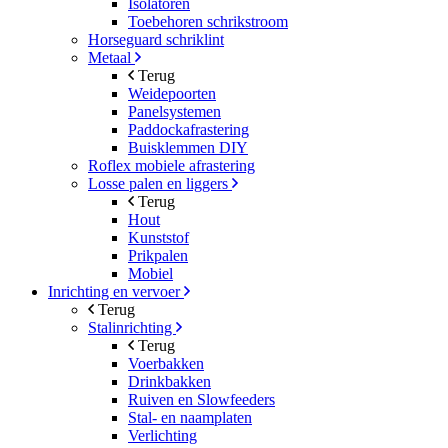
Isolatoren
Toebehoren schrikstroom
Horseguard schriklint
Metaal
Terug
Weidepoorten
Panelsystemen
Paddockafrastering
Buisklemmen DIY
Roflex mobiele afrastering
Losse palen en liggers
Terug
Hout
Kunststof
Prikpalen
Mobiel
Inrichting en vervoer
Terug
Stalinrichting
Terug
Voerbakken
Drinkbakken
Ruiven en Slowfeeders
Stal- en naamplaten
Verlichting