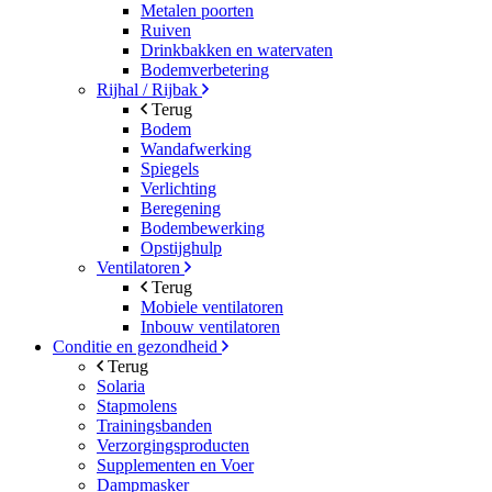
Metalen poorten
Ruiven
Drinkbakken en watervaten
Bodemverbetering
Rijhal / Rijbak
Terug
Bodem
Wandafwerking
Spiegels
Verlichting
Beregening
Bodembewerking
Opstijghulp
Ventilatoren
Terug
Mobiele ventilatoren
Inbouw ventilatoren
Conditie en gezondheid
Terug
Solaria
Stapmolens
Trainingsbanden
Verzorgingsproducten
Supplementen en Voer
Dampmasker