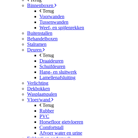
Binnenboxen
Terug
Voorwanden
Tussenwanden
Weef- en spijlenrekken
Buitenstallen
Behandelboxen
Stalramen
Deuren
Terug
Draaideuren
Schuifdeuren
Hang- en sluitwerk
Lamellenafsluiting
Verlichting
Dekbokken
Wasplaatspalen
Vloer/wand
Terug
Rubber
PVC
Horsefloor gietvloeren
Comfortstall
Afvoer water en urine