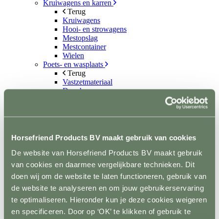
Kruiwagens en karren
Terug
Kruiwagens
Hooi- en strowagens
Mestopslag
Mestcontainer
Wielen
Poets- en wasplaats
Terug
Vastzetmateriaal
Douchearm
Warmwatervoorziening
Poetsbenodigheden
Zadelkamer
Terug
Zadel- en tuigdragers
Horsefriend Products BV maakt gebruik van cookies
Zadel- en tuigkarren
Kasten
De website van Horsefriend Products BV maakt gebruik
Dekenrekken
van cookies en daarmee vergelijkbare technieken. Dit
Ophanghaken
doen wij om de website te laten functioneren, gebruik van
Hoofdstelhouders
Wassen en drogen
de website te analyseren en om jouw gebruikerservaring
Gereedschap
te optimaliseren. Hieronder kun je deze cookies weigeren
Terug
en specificeren. Door op ‘OK’ te klikken of gebruik te
Mestvorken