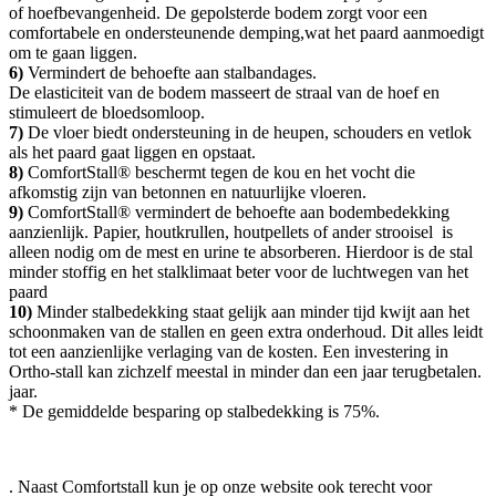
of hoefbevangenheid. De gepolsterde bodem zorgt voor een
comfortabele en ondersteunende demping,wat het paard aanmoedigt
om te gaan liggen.
6)
Vermindert de behoefte aan stalbandages.
De elasticiteit van de bodem masseert de straal van de hoef en
stimuleert de bloedsomloop.
7)
De vloer biedt ondersteuning in de heupen, schouders en vetlok
als het paard gaat liggen en opstaat.
8)
ComfortStall® beschermt tegen de kou en het vocht die
afkomstig zijn van betonnen en natuurlijke vloeren.
9)
ComfortStall® vermindert de behoefte aan bodembedekking
aanzienlijk. Papier, houtkrullen, houtpellets of ander strooisel is
alleen nodig om de mest en urine te absorberen. Hierdoor is de stal
minder stoffig en het stalklimaat beter voor de luchtwegen van het
paard
10)
Minder stalbedekking staat gelijk aan minder tijd kwijt aan het
schoonmaken van de stallen en geen extra onderhoud. Dit alles leidt
tot een aanzienlijke verlaging van de kosten. Een investering in
Ortho-stall kan zichzelf meestal in minder dan een jaar terugbetalen.
jaar.
* De gemiddelde besparing op stalbedekking is 75%.
. Naast Comfortstall kun je op onze website ook terecht voor