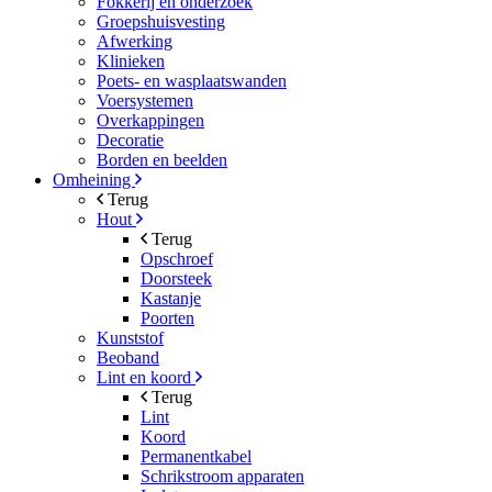
Fokkerij en onderzoek
Groepshuisvesting
Afwerking
Klinieken
Poets- en wasplaatswanden
Voersystemen
Overkappingen
Decoratie
Borden en beelden
Omheining
Terug
Hout
Terug
Opschroef
Doorsteek
Kastanje
Poorten
Kunststof
Beoband
Lint en koord
Terug
Lint
Koord
Permanentkabel
Schrikstroom apparaten