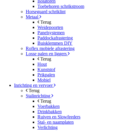
Isolatoren
Toebehoren schrikstroom
Horseguard schriklint
Metaal
Terug
Weidepoorten
Panelsystemen
Paddockafrastering
Buisklemmen DIY
Roflex mobiele afrastering
Losse palen en liggers
Terug
Hout
Kunststof
Prikpalen
Mobiel
Inrichting en vervoer
Terug
Stalinrichting
Terug
Voerbakken
Drinkbakken
Ruiven en Slowfeeders
Stal- en naamplaten
Verlichting