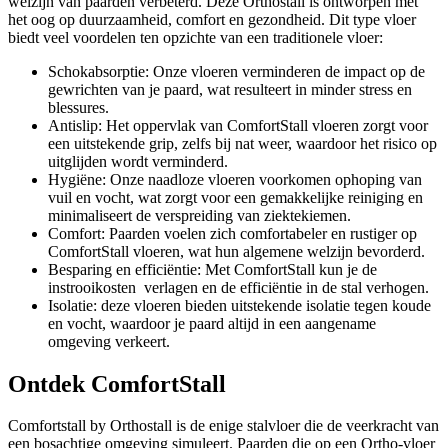
welzijn van paarden verbeterd. Deze Orthostall is ontworpen met
het oog op duurzaamheid, comfort en gezondheid. Dit type vloer
biedt veel voordelen ten opzichte van een traditionele vloer:
Schokabsorptie: Onze vloeren verminderen de impact op de
gewrichten van je paard, wat resulteert in minder stress en
blessures.
Antislip: Het oppervlak van ComfortStall vloeren zorgt voor
een uitstekende grip, zelfs bij nat weer, waardoor het risico op
uitglijden wordt verminderd.
Hygiëne: Onze naadloze vloeren voorkomen ophoping van
vuil en vocht, wat zorgt voor een gemakkelijke reiniging en
minimaliseert de verspreiding van ziektekiemen.
Comfort: Paarden voelen zich comfortabeler en rustiger op
ComfortStall vloeren, wat hun algemene welzijn bevorderd.
Besparing en efficiëntie: Met ComfortStall kun je de
instrooikosten verlagen en de efficiëntie in de stal verhogen.
Isolatie: deze vloeren bieden uitstekende isolatie tegen koude
en vocht, waardoor je paard altijd in een aangename
omgeving verkeert.
Ontdek ComfortStall
Comfortstall by Orthostall is de enige stalvloer die de veerkracht van
een bosachtige omgeving simuleert. Paarden die op een Ortho-vloer