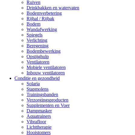
Ruiven
Drinkbakken en watervaten
Bodemverbetering
Rijhal / Rijbak
Bodem
Wandafwerking
Spiegels
Verlichting
Beregening
Bodembewerking
Opstijghulp
Ventilatoren
Mobiele ventilatoren
Inbouw ventilatoren
Conditie en gezondheid
Solaria
Stapmolens
Trainingsbanden
Verzorgingsproducten
Supplementen en Voer
Dampmasker
Aquatrainers
Vibrafloor
Lichttherapie
Hooistomers