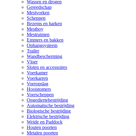
Wassen en drogen
Gereedschap
Mestvorken
Scheppen
Bezems en harken
Mestboy
Mestruimen
Emmers en bakken
Ophangsysteem
Trailer
Wandbescherming
Vloer
Sloten en accessoires
Voerkamer
Voerkarren
Voeropslag
Hooistomers
Voerscheppen
Ongediertebestrijding
Automatische bestrijding
Biologische bestrijding
Elektrische bestrijding
Weide en Paddock
Houten poorten
Metalen poorten