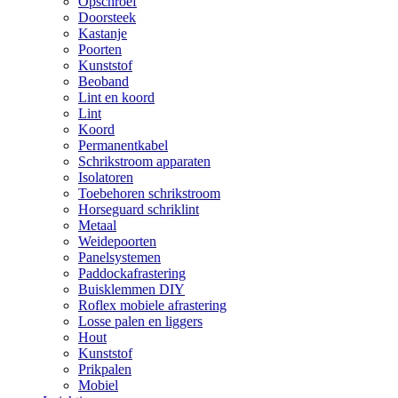
Opschroef
Doorsteek
Kastanje
Poorten
Kunststof
Beoband
Lint en koord
Lint
Koord
Permanentkabel
Schrikstroom apparaten
Isolatoren
Toebehoren schrikstroom
Horseguard schriklint
Metaal
Weidepoorten
Panelsystemen
Paddockafrastering
Buisklemmen DIY
Roflex mobiele afrastering
Losse palen en liggers
Hout
Kunststof
Prikpalen
Mobiel