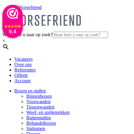
9,4
Waar bent u naar op zoek?
×
Vacatures
Over ons
Referenties
Offerte
Account
Boxen en stallen
Binnenboxen
Voorwanden
Tussenwanden
Weef- en spijlenrekken
Buitenstallen
Behandelboxen
Stalramen
Deuren