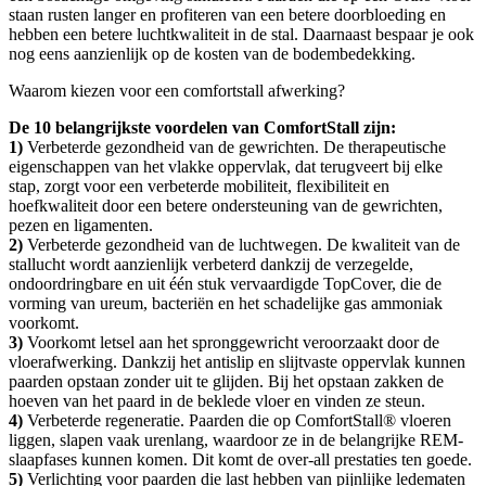
staan rusten langer en profiteren van een betere doorbloeding en
hebben een betere luchtkwaliteit in de stal. Daarnaast bespaar je ook
nog eens aanzienlijk op de kosten van de bodembedekking.
Waarom kiezen voor een comfortstall afwerking?
De 10 belangrijkste voordelen van ComfortStall zijn:
1)
Verbeterde gezondheid van de gewrichten. De therapeutische
eigenschappen van het vlakke oppervlak, dat terugveert bij elke
stap, zorgt voor een verbeterde mobiliteit, flexibiliteit en
hoefkwaliteit door een betere ondersteuning van de gewrichten,
pezen en ligamenten.
2)
Verbeterde gezondheid van de luchtwegen. De kwaliteit van de
stallucht wordt aanzienlijk verbeterd dankzij de verzegelde,
ondoordringbare en uit één stuk vervaardigde TopCover, die de
vorming van ureum, bacteriën en het schadelijke gas ammoniak
voorkomt.
3)
Voorkomt letsel aan het spronggewricht veroorzaakt door de
vloerafwerking. Dankzij het antislip en slijtvaste oppervlak kunnen
paarden opstaan zonder uit te glijden. Bij het opstaan zakken de
hoeven van het paard in de beklede vloer en vinden ze steun.
4)
Verbeterde regeneratie. Paarden die op ComfortStall® vloeren
liggen, slapen vaak urenlang, waardoor ze in de belangrijke REM-
slaapfases kunnen komen. Dit komt de over-all prestaties ten goede.
5)
Verlichting voor paarden die last hebben van pijnlijke ledematen