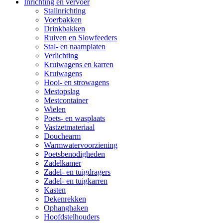
Inrichting en vervoer
Stalinrichting
Voerbakken
Drinkbakken
Ruiven en Slowfeeders
Stal- en naamplaten
Verlichting
Kruiwagens en karren
Kruiwagens
Hooi- en strowagens
Mestopslag
Mestcontainer
Wielen
Poets- en wasplaats
Vastzetmateriaal
Douchearm
Warmwatervoorziening
Poetsbenodigheden
Zadelkamer
Zadel- en tuigdragers
Zadel- en tuigkarren
Kasten
Dekenrekken
Ophanghaken
Hoofdstelhouders