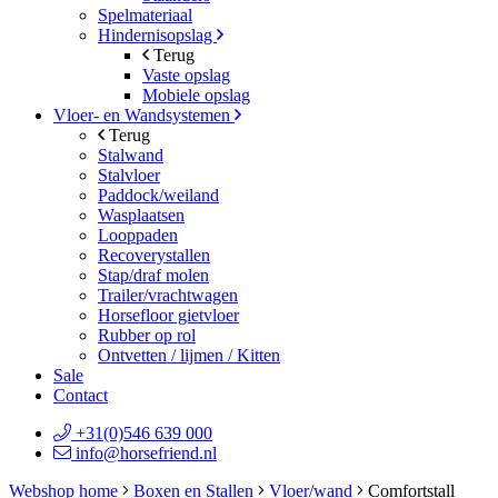
Spelmateriaal
Hindernisopslag
Terug
Vaste opslag
Mobiele opslag
Vloer- en Wandsystemen
Terug
Stalwand
Stalvloer
Paddock/weiland
Wasplaatsen
Looppaden
Recoverystallen
Stap/draf molen
Trailer/vrachtwagen
Horsefloor gietvloer
Rubber op rol
Ontvetten / lijmen / Kitten
Sale
Contact
+31(0)546 639 000
info@horsefriend.nl
Webshop home
Boxen en Stallen
Vloer/wand
Comfortstall