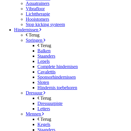
Aquatrainers
Vibrafloor
Lichttherapie
Hooistomers
Stop kicking systeem
Hindernissen
Terug
Springen
Terug
Balken
Staanders
Lepels
Complete hindernisen
Cavalettis
Sponsorhindernissen
Sloten
Hindernis toebehoren
Dressuur
Terug
Dressuurpiste
Letters
Mennen
Terug
Kegels
Staanders