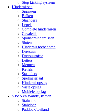
Stop kicking systeem
Hindernissen
Springen
Balken
Staanders
Lepels
Complete hindernisen
Cavalettis
Sponsorhindernissen
Sloten
Hindernis toebehoren
Dressuur
Dressuurpiste
Letters
Mennen
Kegels
Staanders
Spelmateriaal
Hindernisopslag
Vaste opslag
Mobiele opslag
Vloer- en Wandsystemen
Stalwand
Stalvloer
Paddock/weiland