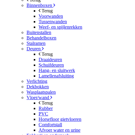
Binnenboxen
Terug
Voorwanden
Tussenwanden
Weef- en spijlenrekken
Buitenstallen
Behandelboxen
Stalramen
Deuren
Terug
Draaideuren
Schuifdeuren
Hang- en sluitwerk
Lamellenafsluiting
Verlichting
Dekbokken
Wasplaatspalen
Vloer/wand
Terug
Rubber
PVC
Horsefloor gietvloeren
Comfortstall
Afvoer water en urine