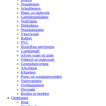
Draaideuren
Schuifdeuren
Hang- en sluitwerk
Lamellenafsluiting
Verlichting
Dekbokken
Wasplaatspalen
Vloer/wand
Rubber
PVC
Horsefloor gietvloeren
Comfortstall
Afvoer water en urine
Fokkerij en onderzoek
Groepshuisvesting
Afwerking
Klinieken
Poets- en wasplaatswanden
Voersystemen
Overkappingen
Decoratie
Borden en beelden
Omheining
Hout