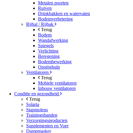
Metalen poorten
Ruiven
Drinkbakken en watervaten
Bodemverbetering
Rijhal / Rijbak
Terug
Bodem
Wandafwerking
Spiegels
Verlichting
Beregening
Bodembewerking
Opstijghulp
Ventilatoren
Terug
Mobiele ventilatoren
Inbouw ventilatoren
Conditie en gezondheid
Terug
Solaria
Stapmolens
Trainingsbanden
Verzorgingsproducten
Supplementen en Voer
Dampmasker