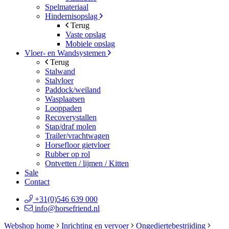
Spelmateriaal
Hindernisopslag
Terug
Vaste opslag
Mobiele opslag
Vloer- en Wandsystemen
Terug
Stalwand
Stalvloer
Paddock/weiland
Wasplaatsen
Looppaden
Recoverystallen
Stap/draf molen
Trailer/vrachtwagen
Horsefloor gietvloer
Rubber op rol
Ontvetten / lijmen / Kitten
Sale
Contact
+31(0)546 639 000
info@horsefriend.nl
Webshop home
Inrichting en vervoer
Ongediertebestrijding