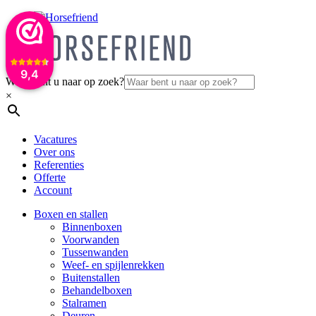
9,4
Waar bent u naar op zoek?
×
Vacatures
Over ons
Referenties
Offerte
Account
Boxen en stallen
Binnenboxen
Voorwanden
Tussenwanden
Weef- en spijlenrekken
Buitenstallen
Behandelboxen
Stalramen
Deuren