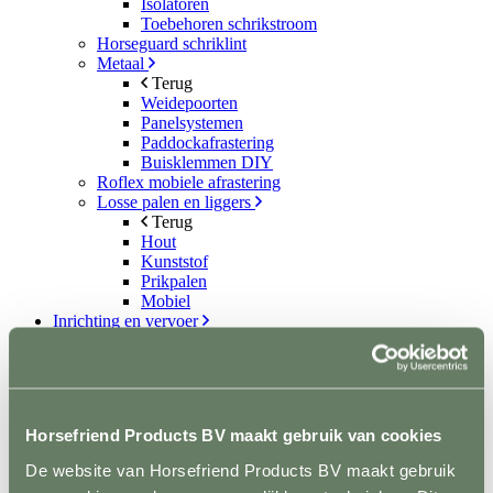
Isolatoren
Toebehoren schrikstroom
Horseguard schriklint
Metaal
Terug
Weidepoorten
Panelsystemen
Paddockafrastering
Buisklemmen DIY
Roflex mobiele afrastering
Losse palen en liggers
Terug
Hout
Kunststof
Prikpalen
Mobiel
Inrichting en vervoer
Terug
Stalinrichting
Terug
Voerbakken
Drinkbakken
Horsefriend Products BV maakt gebruik van cookies
Ruiven en Slowfeeders
Stal- en naamplaten
De website van Horsefriend Products BV maakt gebruik
Verlichting