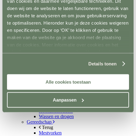
van cookies en daarmee vergelijkbare technieken. Dit
Kruiwagens en karren
Terug
doen wij om de website te laten functioneren, gebruik van
Kruiwagens
de website te analyseren en om jouw gebruikerservaring
Hooi- en strowagens
te optimaliseren. Hieronder kun je deze cookies weigeren
Mestopslag
Mestcontainer
en specificeren. Door op ‘OK’ te klikken of gebruik te
Wielen
maken van de website ga je akkoord met de plaatsing
Poets- en wasplaats
van de cookies. Meer informatie over cookies en het
Terug
Vastzetmateriaal
gebruik van persoonsgegevens door Horsefriend
Douchearm
Products BV vind je
hier
.
Warmwatervoorziening
Details tonen
Poetsbenodigheden
Zadelkamer
Terug
Alle cookies toestaan
Zadel- en tuigdragers
Zadel- en tuigkarren
Kasten
Aanpassen
Dekenrekken
Ophanghaken
Hoofdstelhouders
Wassen en drogen
Gereedschap
Terug
Mestvorken