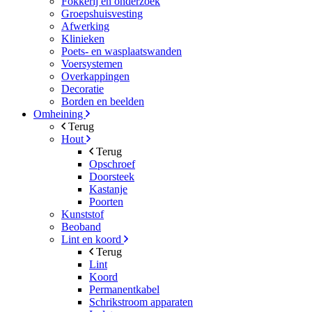
Fokkerij en onderzoek
Groepshuisvesting
Afwerking
Klinieken
Poets- en wasplaatswanden
Voersystemen
Overkappingen
Decoratie
Borden en beelden
Omheining
Terug
Hout
Terug
Opschroef
Doorsteek
Kastanje
Poorten
Kunststof
Beoband
Lint en koord
Terug
Lint
Koord
Permanentkabel
Schrikstroom apparaten