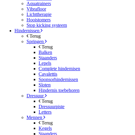
Aquatrainers
Vibrafloor
Lichttherapie
Hooistomers
Stop kicking systeem
Hindernissen
Terug
Springen
Terug
Balken
Staanders
Lepels
Complete hindernisen
Cavalettis
Sponsorhindernissen
Sloten
Hindernis toebehoren
Dressuur
Terug
Dressuurpiste
Letters
Mennen
Terug
Kegels
Staanders