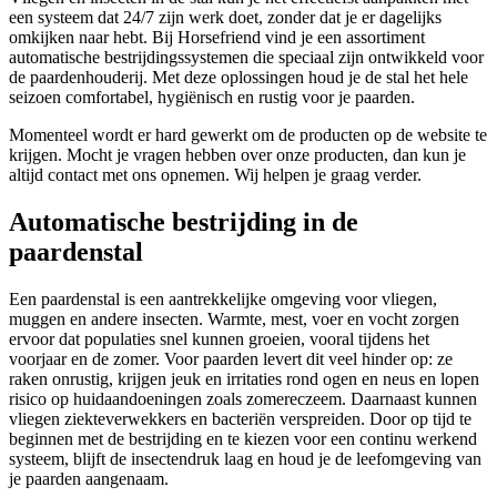
een systeem dat 24/7 zijn werk doet, zonder dat je er dagelijks
omkijken naar hebt. Bij Horsefriend vind je een assortiment
automatische bestrijdingssystemen die speciaal zijn ontwikkeld voor
de paardenhouderij. Met deze oplossingen houd je de stal het hele
seizoen comfortabel, hygiënisch en rustig voor je paarden.
Momenteel wordt er hard gewerkt om de producten op de website te
krijgen. Mocht je vragen hebben over onze producten, dan kun je
altijd contact met ons opnemen. Wij helpen je graag verder.
Automatische bestrijding in de
paardenstal
Een paardenstal is een aantrekkelijke omgeving voor vliegen,
muggen en andere insecten. Warmte, mest, voer en vocht zorgen
ervoor dat populaties snel kunnen groeien, vooral tijdens het
voorjaar en de zomer. Voor paarden levert dit veel hinder op: ze
raken onrustig, krijgen jeuk en irritaties rond ogen en neus en lopen
risico op huidaandoeningen zoals zomereczeem. Daarnaast kunnen
vliegen ziekteverwekkers en bacteriën verspreiden. Door op tijd te
beginnen met de bestrijding en te kiezen voor een continu werkend
systeem, blijft de insectendruk laag en houd je de leefomgeving van
je paarden aangenaam.