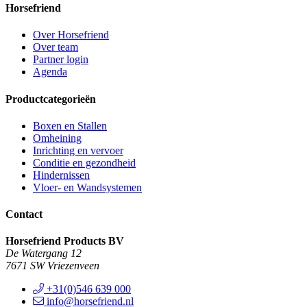
Horsefriend
Over Horsefriend
Over team
Partner login
Agenda
Productcategorieën
Boxen en Stallen
Omheining
Inrichting en vervoer
Conditie en gezondheid
Hindernissen
Vloer- en Wandsystemen
Contact
Horsefriend Products BV
De Watergang 12
7671 SW Vriezenveen
+31(0)546 639 000
info@horsefriend.nl