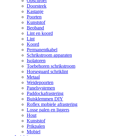
Opschroef
Doorsteek
Kastanje
Poorten
Kunststof
Beoband
Lint en koord
Lint
Koord
Permanentkabel
Schrikstroom apparaten
Isolatoren
Toebehoren schrikstroom
Horseguard schriklint
Metaal
Weidepoorten
Panelsystemen
Paddockafrastering
Buisklemmen DIY
Roflex mobiele afrastering
Losse palen en liggers
Hout
Kunststof
Prikpalen
Mobiel