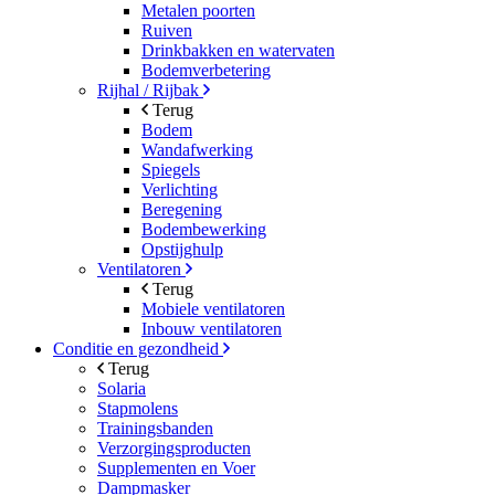
Metalen poorten
Ruiven
Drinkbakken en watervaten
Bodemverbetering
Rijhal / Rijbak
Terug
Bodem
Wandafwerking
Spiegels
Verlichting
Beregening
Bodembewerking
Opstijghulp
Ventilatoren
Terug
Mobiele ventilatoren
Inbouw ventilatoren
Conditie en gezondheid
Terug
Solaria
Stapmolens
Trainingsbanden
Verzorgingsproducten
Supplementen en Voer
Dampmasker