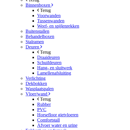
Binnenboxen
Terug
Voorwanden
Tussenwanden
Weef- en spijlenrekken
Buitenstallen
Behandelboxen
Stalramen
Deuren
Terug
Draaideuren
Schuifdeuren
Hang- en sluitwerk
Lamellenafsluiting
Verlichting
Dekbokken
Wasplaatspalen
Vloer/wand
Terug
Rubber
PVC
Horsefloor gietvloeren
Comfortstall
Afvoer water en urine