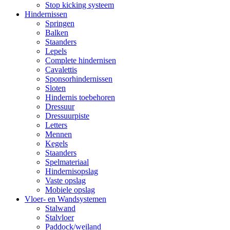
Stop kicking systeem
Hindernissen
Springen
Balken
Staanders
Lepels
Complete hindernisen
Cavalettis
Sponsorhindernissen
Sloten
Hindernis toebehoren
Dressuur
Dressuurpiste
Letters
Mennen
Kegels
Staanders
Spelmateriaal
Hindernisopslag
Vaste opslag
Mobiele opslag
Vloer- en Wandsystemen
Stalwand
Stalvloer
Paddock/weiland