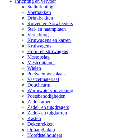
Inrichting en vervoer
Stalinrichting
Voerbakken
Drinkbakken
Ruiven en Slowfeeders
Stal- en naamplaten
Verlichting
Kruiwagens en karren
Kruiwagens
Hooi- en strowagens
Mestopslag
Mestcontainer
Wielen
Poets- en wasplaats
Vastzetmateriaal
Douchearm
Warmwatervoorziening
Poetsbenodigheden
Zadelkamer
Zadel- en tuigdragers
Zadel- en tuigkarren
Kasten
Dekenrekken
Ophanghaken
Hoofdstelhouders