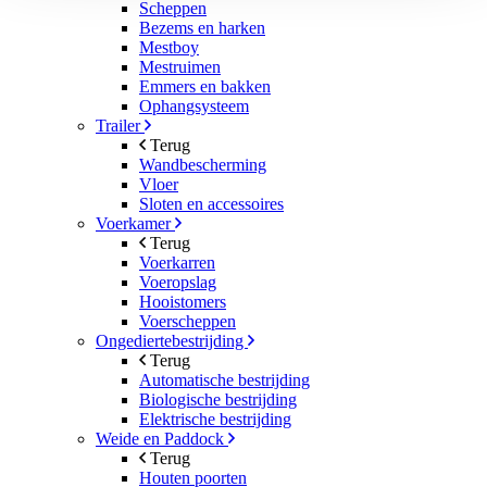
Scheppen
Bezems en harken
Mestboy
Mestruimen
Emmers en bakken
Ophangsysteem
Trailer
Terug
Wandbescherming
Vloer
Sloten en accessoires
Voerkamer
Terug
Voerkarren
Voeropslag
Hooistomers
Voerscheppen
Ongediertebestrijding
Terug
Automatische bestrijding
Biologische bestrijding
Elektrische bestrijding
Weide en Paddock
Terug
Houten poorten