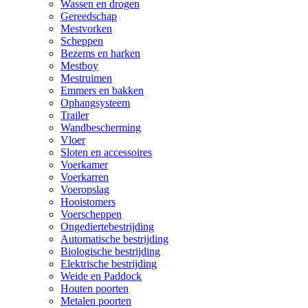
Wassen en drogen
Gereedschap
Mestvorken
Scheppen
Bezems en harken
Mestboy
Mestruimen
Emmers en bakken
Ophangsysteem
Trailer
Wandbescherming
Vloer
Sloten en accessoires
Voerkamer
Voerkarren
Voeropslag
Hooistomers
Voerscheppen
Ongediertebestrijding
Automatische bestrijding
Biologische bestrijding
Elektrische bestrijding
Weide en Paddock
Houten poorten
Metalen poorten