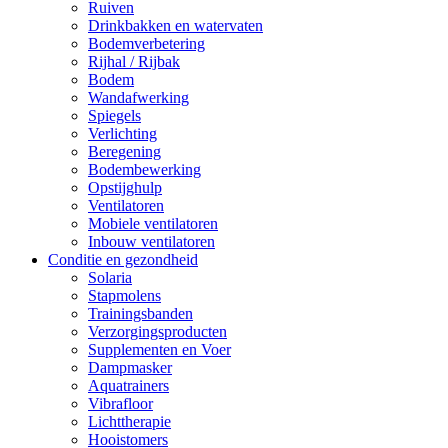
Ruiven
Drinkbakken en watervaten
Bodemverbetering
Rijhal / Rijbak
Bodem
Wandafwerking
Spiegels
Verlichting
Beregening
Bodembewerking
Opstijghulp
Ventilatoren
Mobiele ventilatoren
Inbouw ventilatoren
Conditie en gezondheid
Solaria
Stapmolens
Trainingsbanden
Verzorgingsproducten
Supplementen en Voer
Dampmasker
Aquatrainers
Vibrafloor
Lichttherapie
Hooistomers