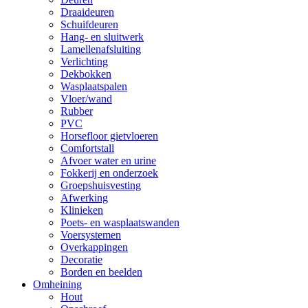
Draaideuren
Schuifdeuren
Hang- en sluitwerk
Lamellenafsluiting
Verlichting
Dekbokken
Wasplaatspalen
Vloer/wand
Rubber
PVC
Horsefloor gietvloeren
Comfortstall
Afvoer water en urine
Fokkerij en onderzoek
Groepshuisvesting
Afwerking
Klinieken
Poets- en wasplaatswanden
Voersystemen
Overkappingen
Decoratie
Borden en beelden
Omheining
Hout