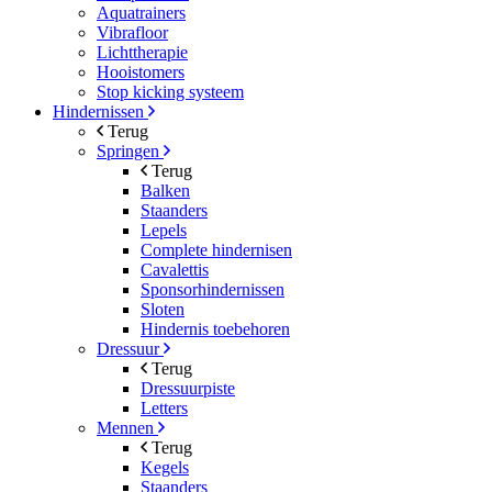
Aquatrainers
Vibrafloor
Lichttherapie
Hooistomers
Stop kicking systeem
Hindernissen
Terug
Springen
Terug
Balken
Staanders
Lepels
Complete hindernisen
Cavalettis
Sponsorhindernissen
Sloten
Hindernis toebehoren
Dressuur
Terug
Dressuurpiste
Letters
Mennen
Terug
Kegels
Staanders