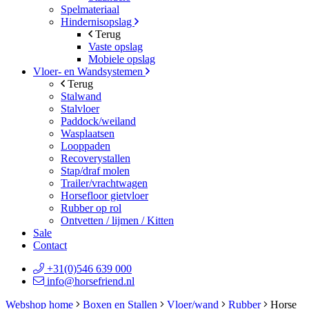
Spelmateriaal
Hindernisopslag
Terug
Vaste opslag
Mobiele opslag
Vloer- en Wandsystemen
Terug
Stalwand
Stalvloer
Paddock/weiland
Wasplaatsen
Looppaden
Recoverystallen
Stap/draf molen
Trailer/vrachtwagen
Horsefloor gietvloer
Rubber op rol
Ontvetten / lijmen / Kitten
Sale
Contact
+31(0)546 639 000
info@horsefriend.nl
Webshop home
Boxen en Stallen
Vloer/wand
Rubber
Horse