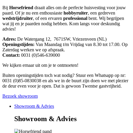
Bij
Horsefriend
draait alles om de perfecte huisvesting voor jouw
paard. Of je nu een enthousiaste
hobbyruiter
, een gedreven
wedstrijdruiter
, of een ervaren
professional
bent. Wij begrijpen
wat jij en je paarden nodig hebben. Kom langs voor deskundig
advies!
Adres:
De Watergang 12, 7671SW, Vriezenveen (NL)
Openingstijden:
Van Maandag t/m Vrijdag van 8.30 tot 17.00. Op
Zaterdag werken we op afspraak.
Contact:
0031 (0)546-639000
We kijken ernaar uit om je te ontmoeten!
Buiten openingstijden toch wat nodig? Stuur een Whatsapp op nr:
0031 (0)85-0830038 en als we in de buurt zijn doen we met plezier
de deur even voor je open. Dat is gewoon Twentse gastvrijheid.
Bezoek showroom
Showroom & Advies
Showroom & Advies