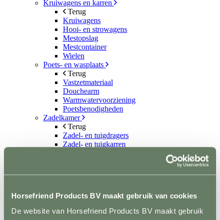
Kruiwagens en karren
Terug
Kruiwagens
Hooi- en strowagens
Mestopslag
Mestcontainer
Wielen
Poets- en wasplaats
Terug
Vastzetmateriaal
Douchearm
Warmwatervoorziening
Poetsbenodigheden
Zadelkamer
Terug
Zadel- en tuigdragers
Zadel- en tuigkarren
Kasten
Dekenrekken
Ophanghaken
Hoofdstelhouders
Wassen en drogen
Horsefriend Products BV maakt gebruik van cookies
Gereedschap
Terug
De website van Horsefriend Products BV maakt gebruik
Mestvorken