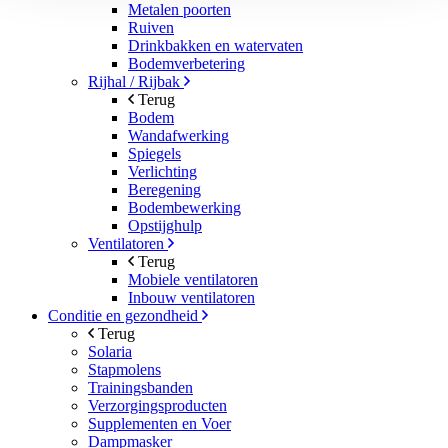
Metalen poorten
Ruiven
Drinkbakken en watervaten
Bodemverbetering
Rijhal / Rijbak
Terug
Bodem
Wandafwerking
Spiegels
Verlichting
Beregening
Bodembewerking
Opstijghulp
Ventilatoren
Terug
Mobiele ventilatoren
Inbouw ventilatoren
Conditie en gezondheid
Terug
Solaria
Stapmolens
Trainingsbanden
Verzorgingsproducten
Supplementen en Voer
Dampmasker