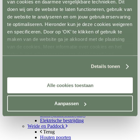
van cookies en daarmee vergelijkbare technieken. Dit
Scheppen
Bezems en harken
doen wij om de website te laten functioneren, gebruik van
Mestboy
de website te analyseren en om jouw gebruikerservaring
Mestruimen
te optimaliseren. Hieronder kun je deze cookies weigeren
Emmers en bakken
Ophangsysteem
en specificeren. Door op ‘OK’ te klikken of gebruik te
Trailer
maken van de website ga je akkoord met de plaatsing
Terug
van de cookies. Meer informatie over cookies en het
Wandbescherming
Vloer
gebruik van persoonsgegevens door Horsefriend
Sloten en accessoires
Products BV vind je
hier
.
Voerkamer
Details tonen
Terug
Voerkarren
Voeropslag
Alle cookies toestaan
Hooistomers
Voerscheppen
Ongediertebestrijding
Aanpassen
Terug
Automatische bestrijding
Biologische bestrijding
Elektrische bestrijding
Weide en Paddock
Terug
Houten poorten