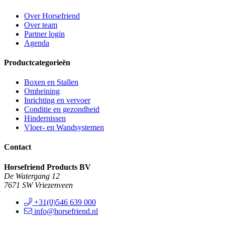
Over Horsefriend
Over team
Partner login
Agenda
Productcategorieën
Boxen en Stallen
Omheining
Inrichting en vervoer
Conditie en gezondheid
Hindernissen
Vloer- en Wandsystemen
Contact
Horsefriend Products BV
De Watergang 12
7671 SW Vriezenveen
+31(0)546 639 000
info@horsefriend.nl