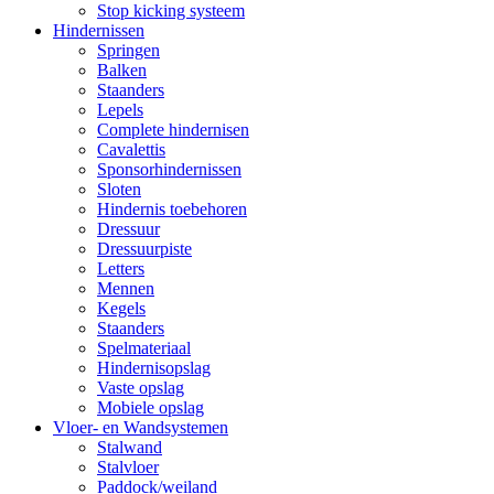
Stop kicking systeem
Hindernissen
Springen
Balken
Staanders
Lepels
Complete hindernisen
Cavalettis
Sponsorhindernissen
Sloten
Hindernis toebehoren
Dressuur
Dressuurpiste
Letters
Mennen
Kegels
Staanders
Spelmateriaal
Hindernisopslag
Vaste opslag
Mobiele opslag
Vloer- en Wandsystemen
Stalwand
Stalvloer
Paddock/weiland