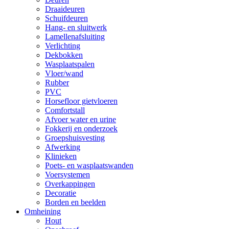
Draaideuren
Schuifdeuren
Hang- en sluitwerk
Lamellenafsluiting
Verlichting
Dekbokken
Wasplaatspalen
Vloer/wand
Rubber
PVC
Horsefloor gietvloeren
Comfortstall
Afvoer water en urine
Fokkerij en onderzoek
Groepshuisvesting
Afwerking
Klinieken
Poets- en wasplaatswanden
Voersystemen
Overkappingen
Decoratie
Borden en beelden
Omheining
Hout