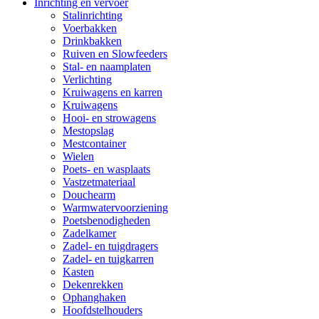
Inrichting en vervoer
Stalinrichting
Voerbakken
Drinkbakken
Ruiven en Slowfeeders
Stal- en naamplaten
Verlichting
Kruiwagens en karren
Kruiwagens
Hooi- en strowagens
Mestopslag
Mestcontainer
Wielen
Poets- en wasplaats
Vastzetmateriaal
Douchearm
Warmwatervoorziening
Poetsbenodigheden
Zadelkamer
Zadel- en tuigdragers
Zadel- en tuigkarren
Kasten
Dekenrekken
Ophanghaken
Hoofdstelhouders