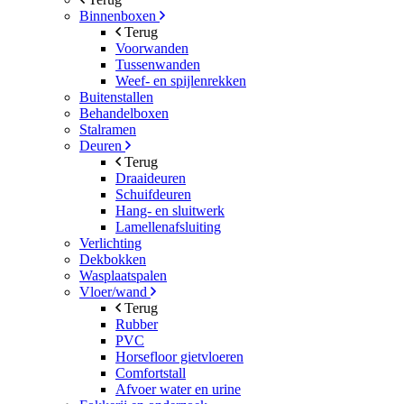
Binnenboxen
Terug
Voorwanden
Tussenwanden
Weef- en spijlenrekken
Buitenstallen
Behandelboxen
Stalramen
Deuren
Terug
Draaideuren
Schuifdeuren
Hang- en sluitwerk
Lamellenafsluiting
Verlichting
Dekbokken
Wasplaatspalen
Vloer/wand
Terug
Rubber
PVC
Horsefloor gietvloeren
Comfortstall
Afvoer water en urine