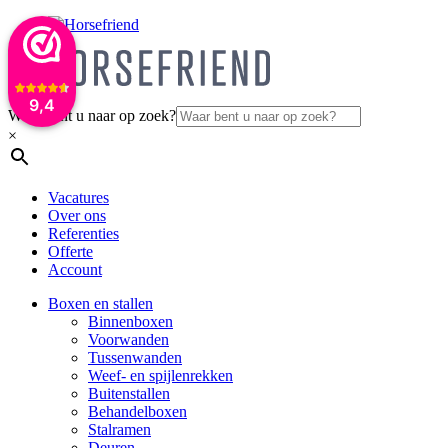
9,4
Waar bent u naar op zoek?
×
Vacatures
Over ons
Referenties
Offerte
Account
Boxen en stallen
Binnenboxen
Voorwanden
Tussenwanden
Weef- en spijlenrekken
Buitenstallen
Behandelboxen
Stalramen
Deuren