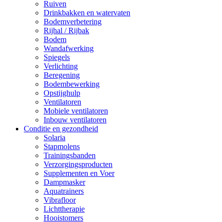
Ruiven
Drinkbakken en watervaten
Bodemverbetering
Rijhal / Rijbak
Bodem
Wandafwerking
Spiegels
Verlichting
Beregening
Bodembewerking
Opstijghulp
Ventilatoren
Mobiele ventilatoren
Inbouw ventilatoren
Conditie en gezondheid
Solaria
Stapmolens
Trainingsbanden
Verzorgingsproducten
Supplementen en Voer
Dampmasker
Aquatrainers
Vibrafloor
Lichttherapie
Hooistomers