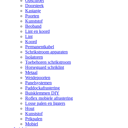
Opschroef
Doorsteek
Kastanje
Poorten
Kunststof
Beoband
Lint en koord
Lint
Koord
Permanentkabel
Schrikstroom apparaten
Isolatoren
Toebehoren schrikstroom
Horseguard schriklint
Metaal
Weidepoorten
Panelsystemen
Paddockafrastering
Buisklemmen DIY
Roflex mobiele afrastering
Losse palen en liggers
Hout
Kunststof
Prikpalen
Mobiel