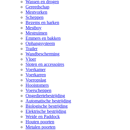
Wassen en drogen
Gereedschap
Mestvorken
Scheppen
Bezems en harken
Mestboy
Mestruimen
Emmers en bakken
Ophangsysteem
Trailer
Wandbescherming
Vloer
Sloten en accessoires
Voerkamer
Voerkarren
Voeropslag
Hooistomers
Voerscheppen
Ongediertebestrijding
Automatische bestrijding
Biologische bestrijding
Elektrische bestrijding
Weide en Paddock
Houten poorten
Metalen poorten