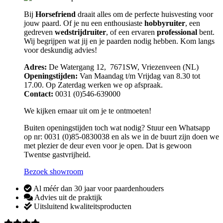
Bij
Horsefriend
draait alles om de perfecte huisvesting voor
jouw paard. Of je nu een enthousiaste
hobbyruiter
, een
gedreven
wedstrijdruiter
, of een ervaren
professional
bent.
Wij begrijpen wat jij en je paarden nodig hebben. Kom langs
voor deskundig advies!
Adres:
De Watergang 12, 7671SW, Vriezenveen (NL)
Openingstijden:
Van Maandag t/m Vrijdag van 8.30 tot
17.00. Op Zaterdag werken we op afspraak.
Contact:
0031 (0)546-639000
We kijken ernaar uit om je te ontmoeten!
Buiten openingstijden toch wat nodig? Stuur een Whatsapp
op nr: 0031 (0)85-0830038 en als we in de buurt zijn doen we
met plezier de deur even voor je open. Dat is gewoon
Twentse gastvrijheid.
Bezoek showroom
Al méér dan 30 jaar voor paardenhouders
Advies uit de praktijk
Uitsluitend kwaliteitsproducten