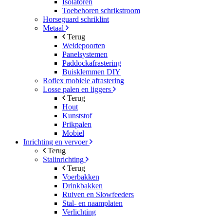
Isolatoren
Toebehoren schrikstroom
Horseguard schriklint
Metaal
Terug
Weidepoorten
Panelsystemen
Paddockafrastering
Buisklemmen DIY
Roflex mobiele afrastering
Losse palen en liggers
Terug
Hout
Kunststof
Prikpalen
Mobiel
Inrichting en vervoer
Terug
Stalinrichting
Terug
Voerbakken
Drinkbakken
Ruiven en Slowfeeders
Stal- en naamplaten
Verlichting