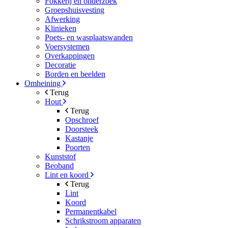
Fokkerij en onderzoek
Groepshuisvesting
Afwerking
Klinieken
Poets- en wasplaatswanden
Voersystemen
Overkappingen
Decoratie
Borden en beelden
Omheining
Terug
Hout
Terug
Opschroef
Doorsteek
Kastanje
Poorten
Kunststof
Beoband
Lint en koord
Terug
Lint
Koord
Permanentkabel
Schrikstroom apparaten