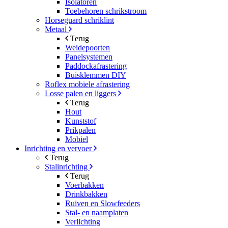
Isolatoren
Toebehoren schrikstroom
Horseguard schriklint
Metaal
Terug
Weidepoorten
Panelsystemen
Paddockafrastering
Buisklemmen DIY
Roflex mobiele afrastering
Losse palen en liggers
Terug
Hout
Kunststof
Prikpalen
Mobiel
Inrichting en vervoer
Terug
Stalinrichting
Terug
Voerbakken
Drinkbakken
Ruiven en Slowfeeders
Stal- en naamplaten
Verlichting