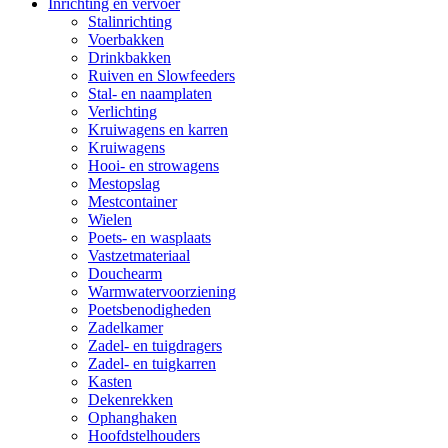
Inrichting en vervoer
Stalinrichting
Voerbakken
Drinkbakken
Ruiven en Slowfeeders
Stal- en naamplaten
Verlichting
Kruiwagens en karren
Kruiwagens
Hooi- en strowagens
Mestopslag
Mestcontainer
Wielen
Poets- en wasplaats
Vastzetmateriaal
Douchearm
Warmwatervoorziening
Poetsbenodigheden
Zadelkamer
Zadel- en tuigdragers
Zadel- en tuigkarren
Kasten
Dekenrekken
Ophanghaken
Hoofdstelhouders