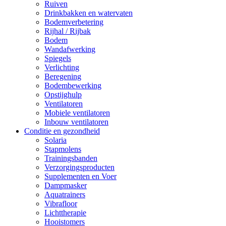
Ruiven
Drinkbakken en watervaten
Bodemverbetering
Rijhal / Rijbak
Bodem
Wandafwerking
Spiegels
Verlichting
Beregening
Bodembewerking
Opstijghulp
Ventilatoren
Mobiele ventilatoren
Inbouw ventilatoren
Conditie en gezondheid
Solaria
Stapmolens
Trainingsbanden
Verzorgingsproducten
Supplementen en Voer
Dampmasker
Aquatrainers
Vibrafloor
Lichttherapie
Hooistomers