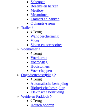
Scheppen
Bezems en harken
Mestboy
Mestruimen
Emmers en bakken
Ophangsysteem
Trailer
Terug
Wandbescherming
Vloer
Sloten en accessoires
Voerkamer
Terug
Voerkarren
Voeropslag
Hooistomers
Voerscheppen
Ongediertebestrijding
Terug
Automatische bestrijding
Biologische bestrijding
Elektrische bestrijding
Weide en Paddock
Terug
Houten poorten