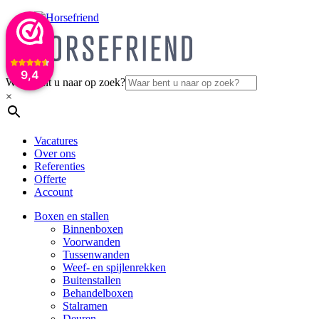
9,4
Waar bent u naar op zoek?
×
Vacatures
Over ons
Referenties
Offerte
Account
Boxen en stallen
Binnenboxen
Voorwanden
Tussenwanden
Weef- en spijlenrekken
Buitenstallen
Behandelboxen
Stalramen
Deuren