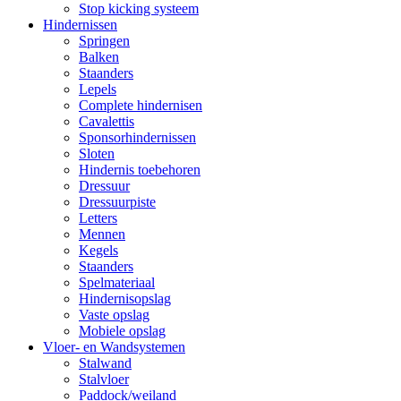
Stop kicking systeem
Hindernissen
Springen
Balken
Staanders
Lepels
Complete hindernisen
Cavalettis
Sponsorhindernissen
Sloten
Hindernis toebehoren
Dressuur
Dressuurpiste
Letters
Mennen
Kegels
Staanders
Spelmateriaal
Hindernisopslag
Vaste opslag
Mobiele opslag
Vloer- en Wandsystemen
Stalwand
Stalvloer
Paddock/weiland