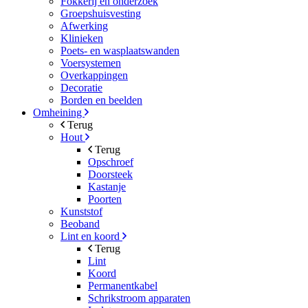
Fokkerij en onderzoek
Groepshuisvesting
Afwerking
Klinieken
Poets- en wasplaatswanden
Voersystemen
Overkappingen
Decoratie
Borden en beelden
Omheining
Terug
Hout
Terug
Opschroef
Doorsteek
Kastanje
Poorten
Kunststof
Beoband
Lint en koord
Terug
Lint
Koord
Permanentkabel
Schrikstroom apparaten