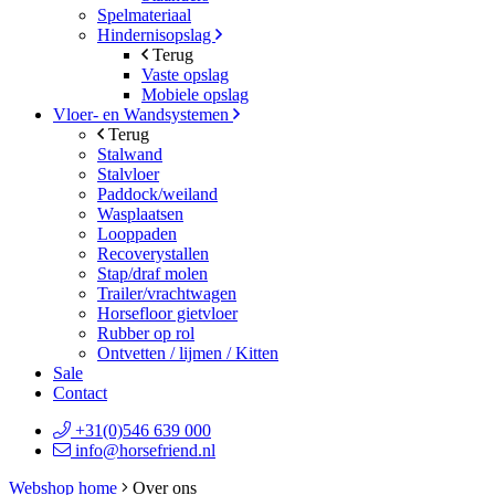
Spelmateriaal
Hindernisopslag
Terug
Vaste opslag
Mobiele opslag
Vloer- en Wandsystemen
Terug
Stalwand
Stalvloer
Paddock/weiland
Wasplaatsen
Looppaden
Recoverystallen
Stap/draf molen
Trailer/vrachtwagen
Horsefloor gietvloer
Rubber op rol
Ontvetten / lijmen / Kitten
Sale
Contact
+31(0)546 639 000
info@horsefriend.nl
Webshop home
Over ons