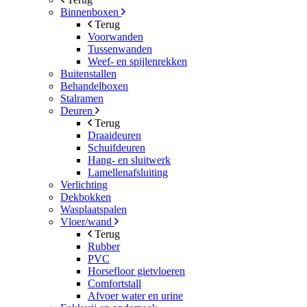
Binnenboxen
Terug
Voorwanden
Tussenwanden
Weef- en spijlenrekken
Buitenstallen
Behandelboxen
Stalramen
Deuren
Terug
Draaideuren
Schuifdeuren
Hang- en sluitwerk
Lamellenafsluiting
Verlichting
Dekbokken
Wasplaatspalen
Vloer/wand
Terug
Rubber
PVC
Horsefloor gietvloeren
Comfortstall
Afvoer water en urine