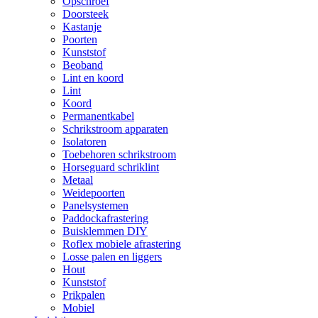
Opschroef
Doorsteek
Kastanje
Poorten
Kunststof
Beoband
Lint en koord
Lint
Koord
Permanentkabel
Schrikstroom apparaten
Isolatoren
Toebehoren schrikstroom
Horseguard schriklint
Metaal
Weidepoorten
Panelsystemen
Paddockafrastering
Buisklemmen DIY
Roflex mobiele afrastering
Losse palen en liggers
Hout
Kunststof
Prikpalen
Mobiel