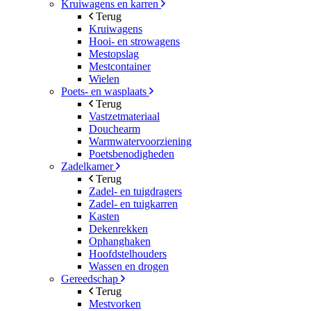
Kruiwagens en karren
Terug
Kruiwagens
Hooi- en strowagens
Mestopslag
Mestcontainer
Wielen
Poets- en wasplaats
Terug
Vastzetmateriaal
Douchearm
Warmwatervoorziening
Poetsbenodigheden
Zadelkamer
Terug
Zadel- en tuigdragers
Zadel- en tuigkarren
Kasten
Dekenrekken
Ophanghaken
Hoofdstelhouders
Wassen en drogen
Gereedschap
Terug
Mestvorken