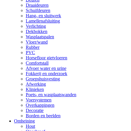
Draaideuren
Schuifdeuren
Hang- en sluitwerk
Lamellenafsluiting
Verlichting
Dekbokken
Wasplaatspalen
Vloer/wand
Rubber
PVC
Horsefloor gietvloeren
Comfortstall
Afvoer water en urine
Fokkerij en onderzoek
Groepshuisvesting
Afwerking
Klinieken
Poets- en wasplaatswanden
Voersystemen
Overkappingen
Decoratie
Borden en beelden
Omheining
Hout