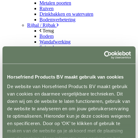
Metalen poorten
Ruiven
Drinkbakken en watervaten
Bodemverbetering
Rijhal / Rijbak
Terug
Bodem
Wandafwerking
Spiegels
Verlichting
Beregening
Bodembewerking
Opstijghulp
Ventilatoren
Horsefriend Products BV maakt gebruik van cookies
Terug
Mobiele ventilatoren
De website van Horsefriend Products BV maakt gebruik
Inbouw ventilatoren
van cookies en daarmee vergelijkbare technieken. Dit
Conditie en gezondheid
doen wij om de website te laten functioneren, gebruik van
Terug
Solaria
de website te analyseren en om jouw gebruikerservaring
Stapmolens
te optimaliseren. Hieronder kun je deze cookies weigeren
Trainingsbanden
en specificeren. Door op ‘OK’ te klikken of gebruik te
Verzorgingsproducten
Supplementen en Voer
maken van de website ga je akkoord met de plaatsing
Dampmasker