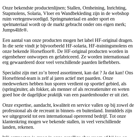
Onze bekendste productenlijnen; Stallen, Omheining, Inrichting,
Stapmolens, Solaria, Vloer en Wandbekleding zijn in de webshop
ruim vertegenwoordigd. Springmateriaal en ander sport en
spelmateriaal wordt op de markt gebracht onder ons eigen merk;
Jumps4life®.
Een aantal van onze producten mogen het label HF-original dragen.
In die serie vindt je bijvoorbeeld HF-solaria, HF-trainingsmolens en
onze bekende Horsefloor®. De HF-original producten worden in
eigenbeheer ontworpen en gefabriceerd. Ze worden internationaal
erg gewaardeerd door veel verschillende paarden liefhebbers.
Specialist zijn met zo’n breed assortiment, kan dat ? Ja dat kan! Ons
Horsefriend-team is zelf al jaren actief met paarden. Onze
medewerkers hebben hun sporen verdient op sportief gebied, als
(spring)ruiter, als fokker, als menner of als recreatieruiter en weten
goed hoe de dagelijkse praktijk van een paardenhouder er uit ziet.
Onze expertise, aandacht, kwaliteit en service vallen op bij zowel de
professional als de recreant in binnen- en buitenland. Inmiddels zijn
we uitgegroeid tot een internationaal opererend bedrijf. Tot onze
klantenkring mogen we bekende stallen, in veel verschillende
landen, rekenen.