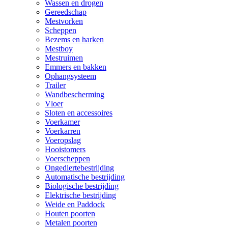
Wassen en drogen
Gereedschap
Mestvorken
Scheppen
Bezems en harken
Mestboy
Mestruimen
Emmers en bakken
Ophangsysteem
Trailer
Wandbescherming
Vloer
Sloten en accessoires
Voerkamer
Voerkarren
Voeropslag
Hooistomers
Voerscheppen
Ongediertebestrijding
Automatische bestrijding
Biologische bestrijding
Elektrische bestrijding
Weide en Paddock
Houten poorten
Metalen poorten