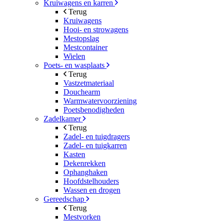
Kruiwagens en karren
Terug
Kruiwagens
Hooi- en strowagens
Mestopslag
Mestcontainer
Wielen
Poets- en wasplaats
Terug
Vastzetmateriaal
Douchearm
Warmwatervoorziening
Poetsbenodigheden
Zadelkamer
Terug
Zadel- en tuigdragers
Zadel- en tuigkarren
Kasten
Dekenrekken
Ophanghaken
Hoofdstelhouders
Wassen en drogen
Gereedschap
Terug
Mestvorken