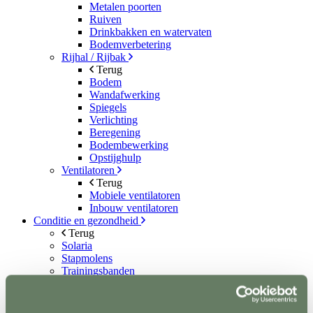
Metalen poorten
Ruiven
Drinkbakken en watervaten
Bodemverbetering
Rijhal / Rijbak
Terug
Bodem
Wandafwerking
Spiegels
Verlichting
Beregening
Bodembewerking
Opstijghulp
Ventilatoren
Terug
Mobiele ventilatoren
Inbouw ventilatoren
Conditie en gezondheid
Terug
Solaria
Stapmolens
Trainingsbanden
Verzorgingsproducten
Supplementen en Voer
Dampmasker