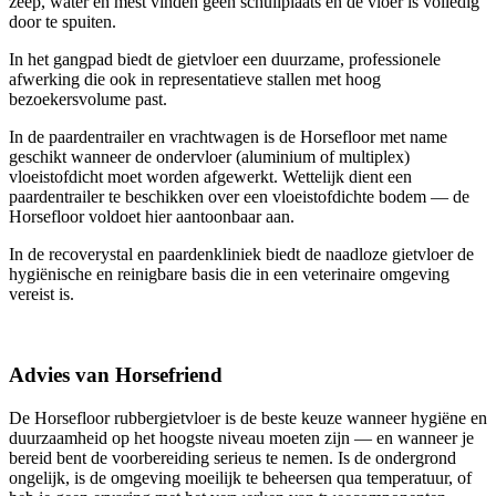
zeep, water en mest vinden geen schuilplaats en de vloer is volledig
door te spuiten.
In het gangpad biedt de gietvloer een duurzame, professionele
afwerking die ook in representatieve stallen met hoog
bezoekersvolume past.
In de paardentrailer en vrachtwagen is de Horsefloor met name
geschikt wanneer de ondervloer (aluminium of multiplex)
vloeistofdicht moet worden afgewerkt. Wettelijk dient een
paardentrailer te beschikken over een vloeistofdichte bodem — de
Horsefloor voldoet hier aantoonbaar aan.
In de recoverystal en paardenkliniek biedt de naadloze gietvloer de
hygiënische en reinigbare basis die in een veterinaire omgeving
vereist is.
Advies van Horsefriend
De Horsefloor rubbergietvloer is de beste keuze wanneer hygiëne en
duurzaamheid op het hoogste niveau moeten zijn — en wanneer je
bereid bent de voorbereiding serieus te nemen. Is de ondergrond
ongelijk, is de omgeving moeilijk te beheersen qua temperatuur, of