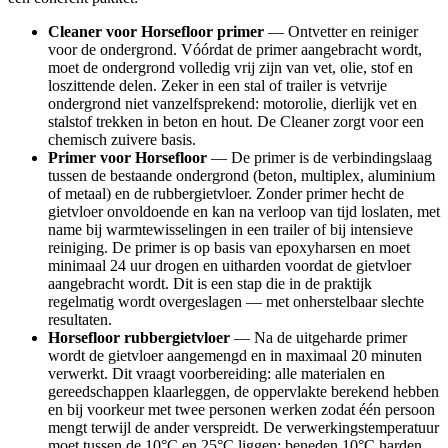
Cleaner voor Horsefloor primer
— Ontvetter en reiniger
voor de ondergrond. Vóórdat de primer aangebracht wordt,
moet de ondergrond volledig vrij zijn van vet, olie, stof en
loszittende delen. Zeker in een stal of trailer is vetvrije
ondergrond niet vanzelfsprekend: motorolie, dierlijk vet en
stalstof trekken in beton en hout. De Cleaner zorgt voor een
chemisch zuivere basis.
Primer voor Horsefloor
— De primer is de verbindingslaag
tussen de bestaande ondergrond (beton, multiplex, aluminium
of metaal) en de rubbergietvloer. Zonder primer hecht de
gietvloer onvoldoende en kan na verloop van tijd loslaten, met
name bij warmtewisselingen in een trailer of bij intensieve
reiniging. De primer is op basis van epoxyharsen en moet
minimaal 24 uur drogen en uitharden voordat de gietvloer
aangebracht wordt. Dit is een stap die in de praktijk
regelmatig wordt overgeslagen — met onherstelbaar slechte
resultaten.
Horsefloor rubbergietvloer
— Na de uitgeharde primer
wordt de gietvloer aangemengd en in maximaal 20 minuten
verwerkt. Dit vraagt voorbereiding: alle materialen en
gereedschappen klaarleggen, de oppervlakte berekend hebben
en bij voorkeur met twee personen werken zodat één persoon
mengt terwijl de ander verspreidt. De verwerkingstemperatuur
moet tussen de 10°C en 25°C liggen; beneden 10°C harden