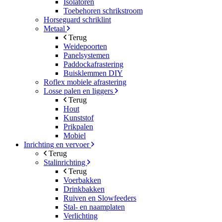
Isolatoren
Toebehoren schrikstroom
Horseguard schriklint
Metaal
Terug
Weidepoorten
Panelsystemen
Paddockafrastering
Buisklemmen DIY
Roflex mobiele afrastering
Losse palen en liggers
Terug
Hout
Kunststof
Prikpalen
Mobiel
Inrichting en vervoer
Terug
Stalinrichting
Terug
Voerbakken
Drinkbakken
Ruiven en Slowfeeders
Stal- en naamplaten
Verlichting