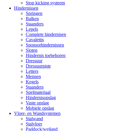
Stop kicking systeem
Hindernissen
Springen
Balken
Staanders
Lepels
Complete hindernisen
Cavalettis
Sponsorhindernissen
Sloten
Hindernis toebehoren
Dressuur
Dressuurpiste
Letters
Mennen
Kegels
Staanders
Spelmateriaal
Hindernisopslag
Vaste opslag
Mobiele opslag
Vloer- en Wandsystemen
Stalwand
Stalvloer
Paddock/weiland