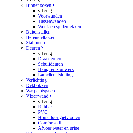
Binnenboxen
Terug
Voorwanden
Tussenwanden
Weef- en spijlenrekken
Buitenstallen
Behandelboxen
Stalramen
Deuren
Terug
Draaideuren
Schuifdeuren
Hang- en sluitwerk
Lamellenafsluiting
Verlichting
Dekbokken
Wasplaatspalen
Vloer/wand
Terug
Rubber
PVC
Horsefloor gietvloeren
Comfortstall
Afvoer water en urine