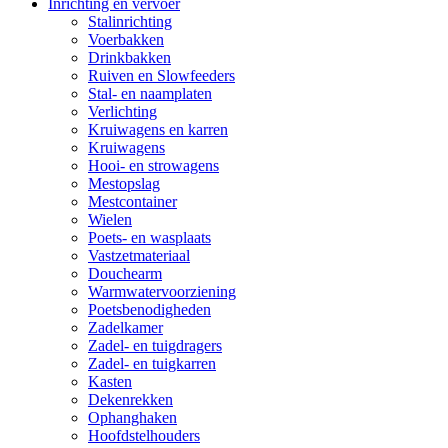
Inrichting en vervoer
Stalinrichting
Voerbakken
Drinkbakken
Ruiven en Slowfeeders
Stal- en naamplaten
Verlichting
Kruiwagens en karren
Kruiwagens
Hooi- en strowagens
Mestopslag
Mestcontainer
Wielen
Poets- en wasplaats
Vastzetmateriaal
Douchearm
Warmwatervoorziening
Poetsbenodigheden
Zadelkamer
Zadel- en tuigdragers
Zadel- en tuigkarren
Kasten
Dekenrekken
Ophanghaken
Hoofdstelhouders