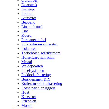
Opschroef
Doorsteek
Kastanje
Poorten
Kunststof
Beoband
Lint en koord
Lint
Koord
Permanentkabel
Schrikstroom apparaten
Isolatoren
Toebehoren schrikstroom
Horseguard schriklint
Metaal
Weidepoorten
Panelsystemen
Paddockafrastering
Buisklemmen DIY
Roflex mobiele afrastering
Losse palen en liggers
Hout
Kunststof
Prikpalen
Mobiel