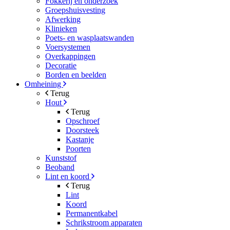
Fokkerij en onderzoek
Groepshuisvesting
Afwerking
Klinieken
Poets- en wasplaatswanden
Voersystemen
Overkappingen
Decoratie
Borden en beelden
Omheining
Terug
Hout
Terug
Opschroef
Doorsteek
Kastanje
Poorten
Kunststof
Beoband
Lint en koord
Terug
Lint
Koord
Permanentkabel
Schrikstroom apparaten