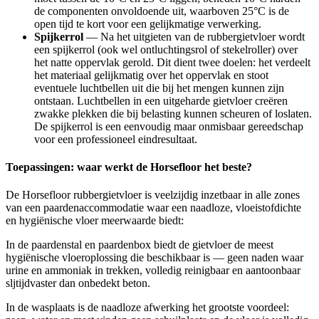
de componenten onvoldoende uit, waarboven 25°C is de
open tijd te kort voor een gelijkmatige verwerking.
Spijkerrol
— Na het uitgieten van de rubbergietvloer wordt
een spijkerrol (ook wel ontluchtingsrol of stekelroller) over
het natte oppervlak gerold. Dit dient twee doelen: het verdeelt
het materiaal gelijkmatig over het oppervlak en stoot
eventuele luchtbellen uit die bij het mengen kunnen zijn
ontstaan. Luchtbellen in een uitgeharde gietvloer creëren
zwakke plekken die bij belasting kunnen scheuren of loslaten.
De spijkerrol is een eenvoudig maar onmisbaar gereedschap
voor een professioneel eindresultaat.
Toepassingen: waar werkt de Horsefloor het beste?
De Horsefloor rubbergietvloer is veelzijdig inzetbaar in alle zones
van een paardenaccommodatie waar een naadloze, vloeistofdichte
en hygiënische vloer meerwaarde biedt:
In de paardenstal en paardenbox biedt de gietvloer de meest
hygiënische vloeroplossing die beschikbaar is — geen naden waar
urine en ammoniak in trekken, volledig reinigbaar en aantoonbaar
sljtijdvaster dan onbedekt beton.
In de wasplaats is de naadloze afwerking het grootste voordeel: