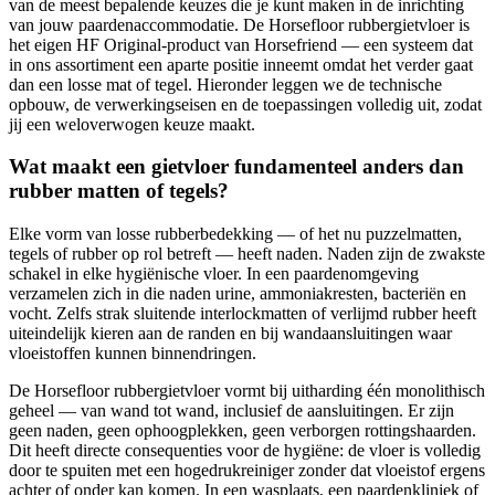
van de meest bepalende keuzes die je kunt maken in de inrichting
van jouw paardenaccommodatie. De Horsefloor rubbergietvloer is
het eigen HF Original-product van Horsefriend — een systeem dat
in ons assortiment een aparte positie inneemt omdat het verder gaat
dan een losse mat of tegel. Hieronder leggen we de technische
opbouw, de verwerkingseisen en de toepassingen volledig uit, zodat
jij een weloverwogen keuze maakt.
Wat maakt een gietvloer fundamenteel anders dan
rubber matten of tegels?
Elke vorm van losse rubberbedekking — of het nu puzzelmatten,
tegels of rubber op rol betreft — heeft naden. Naden zijn de zwakste
schakel in elke hygiënische vloer. In een paardenomgeving
verzamelen zich in die naden urine, ammoniakresten, bacteriën en
vocht. Zelfs strak sluitende interlockmatten of verlijmd rubber heeft
uiteindelijk kieren aan de randen en bij wandaansluitingen waar
vloeistoffen kunnen binnendringen.
De Horsefloor rubbergietvloer vormt bij uitharding één monolithisch
geheel — van wand tot wand, inclusief de aansluitingen. Er zijn
geen naden, geen ophoogplekken, geen verborgen rottingshaarden.
Dit heeft directe consequenties voor de hygiëne: de vloer is volledig
door te spuiten met een hogedrukreiniger zonder dat vloeistof ergens
achter of onder kan komen. In een wasplaats, een paardenkliniek of