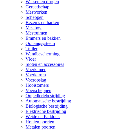
Wassen en drogen
Gereedschap
Mestvorken
Scheppen
Bezems en harken
Mestboy
Mestruimen
Emmers en bakken
Ophangsysteem
Trailer
Wandbescherming
Vloer
Sloten en accessoires
Voerkamer
Voerkarren
Voeropslag
Hooistomers
Voerscheppen
Ongediertebestrijding
Automatische bestrijding
Biologische bestrijding
Elektrische bestrijding
Weide en Paddock
Houten poorten
Metalen poorten