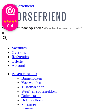
9,4
Waar bent u naar op zoek?
×
Vacatures
Over ons
Referenties
Offerte
Account
Boxen en stallen
Binnenboxen
Voorwanden
Tussenwanden
Weef- en spijlenrekken
Buitenstallen
Behandelboxen
Stalramen
Deuren