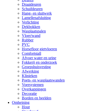
Draaideuren
Schuifdeuren
Hang- en sluitwerk
Lamellenafsluiting
Verlichting
Dekbokken
Wasplaatspalen
Vloer/wand
Rubber
PVC
Horsefloor gietvloeren
Comfortstall
Afvoer water en urine
Fokkerij en onderzoek
Groepshuisvesting
Afwerking
Klinieken
Poets- en wasplaatswanden
Voersystemen
Overkappingen
Decoratie
Borden en beelden
Omheining
Hout