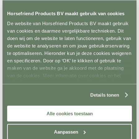
Aquatrainers
Vibrafloor
Horsefriend Products BV maakt gebruik van cookies
Lichttherapie
Hooistomers
De website van Horsefriend Products BV maakt gebruik
Stop kicking systeem
van cookies en daarmee vergelijkbare technieken. Dit
Hindernissen
Terug
doen wij om de website te laten functioneren, gebruik van
Springen
de website te analyseren en om jouw gebruikerservaring
Terug
te optimaliseren. Hieronder kun je deze cookies weigeren
Balken
Staanders
en specificeren. Door op ‘OK’ te klikken of gebruik te
Lepels
maken van de website ga je akkoord met de plaatsing
Complete hindernisen
van de cookies. Meer informatie over cookies en het
Cavalettis
Sponsorhindernissen
gebruik van persoonsgegevens door Horsefriend
Sloten
Products BV vind je
hier
.
Hindernis toebehoren
Details tonen
Dressuur
Terug
Dressuurpiste
Alle cookies toestaan
Letters
Mennen
Terug
Aanpassen
Kegels
Staanders