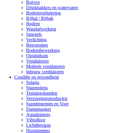
Ruiven
Drinkbakken en watervaten
Bodemverbetering
Rijhal / Rijbak
Bodem
Wandafwerking
Spiegels
Verlichting
Beregening
Bodembewerking
Opstijghulp
Ventilatoren
Mobiele ventilatoren
Inbouw ventilatoren
Conditie en gezondheid
Solaria
Stapmolens
Trainingsbanden
Verzorgingsproducten
Supplementen en Voer
Dampmasker
Aquatrainers
Vibrafloor
Lichttherapie
Hooistomers