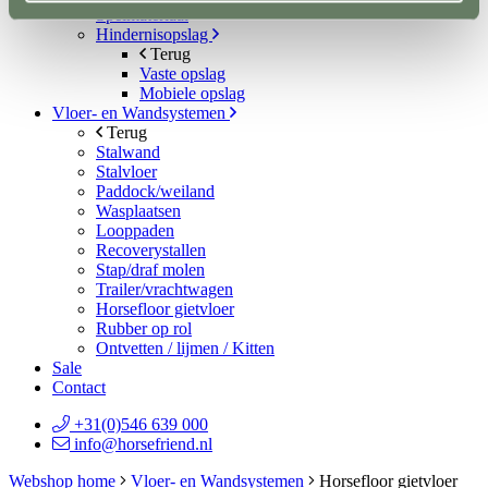
Spelmateriaal
Hindernisopslag
Terug
Vaste opslag
Mobiele opslag
Vloer- en Wandsystemen
Terug
Stalwand
Stalvloer
Paddock/weiland
Wasplaatsen
Looppaden
Recoverystallen
Stap/draf molen
Trailer/vrachtwagen
Horsefloor gietvloer
Rubber op rol
Ontvetten / lijmen / Kitten
Sale
Contact
+31(0)546 639 000
info@horsefriend.nl
Webshop home
Vloer- en Wandsystemen
Horsefloor gietvloer