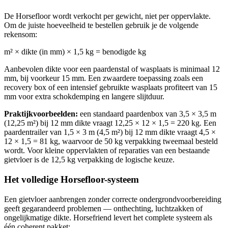
De Horsefloor wordt verkocht per gewicht, niet per oppervlakte.
Om de juiste hoeveelheid te bestellen gebruik je de volgende
rekensom:
m² × dikte (in mm) × 1,5 kg = benodigde kg
Aanbevolen dikte voor een paardenstal of wasplaats is minimaal 12
mm, bij voorkeur 15 mm. Een zwaardere toepassing zoals een
recovery box of een intensief gebruikte wasplaats profiteert van 15
mm voor extra schokdemping en langere slijtduur.
Praktijkvoorbeelden:
een standaard paardenbox van 3,5 × 3,5 m
(12,25 m²) bij 12 mm dikte vraagt 12,25 × 12 × 1,5 = 220 kg. Een
paardentrailer van 1,5 × 3 m (4,5 m²) bij 12 mm dikte vraagt 4,5 ×
12 × 1,5 = 81 kg, waarvoor de 50 kg verpakking tweemaal besteld
wordt. Voor kleine oppervlakten of reparaties van een bestaande
gietvloer is de 12,5 kg verpakking de logische keuze.
Het volledige Horsefloor-systeem
Een gietvloer aanbrengen zonder correcte ondergrondvoorbereiding
geeft gegarandeerd problemen — onthechting, luchtzakken of
ongelijkmatige dikte. Horsefriend levert het complete systeem als
één coherent pakket: