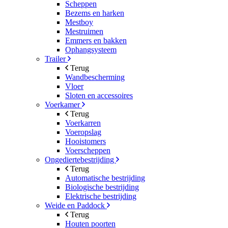
Scheppen
Bezems en harken
Mestboy
Mestruimen
Emmers en bakken
Ophangsysteem
Trailer
Terug
Wandbescherming
Vloer
Sloten en accessoires
Voerkamer
Terug
Voerkarren
Voeropslag
Hooistomers
Voerscheppen
Ongediertebestrijding
Terug
Automatische bestrijding
Biologische bestrijding
Elektrische bestrijding
Weide en Paddock
Terug
Houten poorten