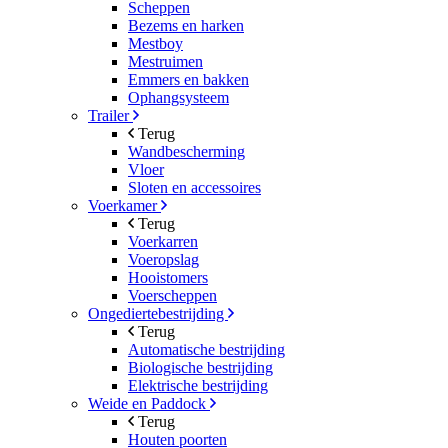
Scheppen
Bezems en harken
Mestboy
Mestruimen
Emmers en bakken
Ophangsysteem
Trailer
Terug
Wandbescherming
Vloer
Sloten en accessoires
Voerkamer
Terug
Voerkarren
Voeropslag
Hooistomers
Voerscheppen
Ongediertebestrijding
Terug
Automatische bestrijding
Biologische bestrijding
Elektrische bestrijding
Weide en Paddock
Terug
Houten poorten