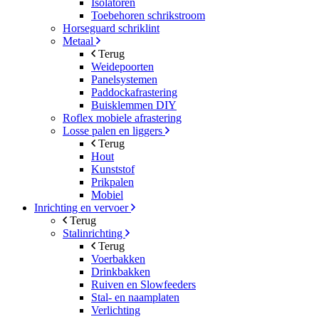
Isolatoren
Toebehoren schrikstroom
Horseguard schriklint
Metaal
Terug
Weidepoorten
Panelsystemen
Paddockafrastering
Buisklemmen DIY
Roflex mobiele afrastering
Losse palen en liggers
Terug
Hout
Kunststof
Prikpalen
Mobiel
Inrichting en vervoer
Terug
Stalinrichting
Terug
Voerbakken
Drinkbakken
Ruiven en Slowfeeders
Stal- en naamplaten
Verlichting