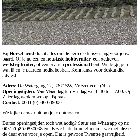
Bij
Horsefriend
draait alles om de perfecte huisvesting voor jouw
paard. Of je nu een enthousiaste
hobbyruiter
, een gedreven
wedstrijdruiter
, of een ervaren
professional
bent. Wij begrijpen
wat jij en je paarden nodig hebben. Kom langs voor deskundig
advies!
Adres:
De Watergang 12, 7671SW, Vriezenveen (NL)
Openingstijden:
Van Maandag t/m Vrijdag van 8.30 tot 17.00. Op
Zaterdag werken we op afspraak.
Contact:
0031 (0)546-639000
We kijken ernaar uit om je te ontmoeten!
Buiten openingstijden toch wat nodig? Stuur een Whatsapp op nr:
0031 (0)85-0830038 en als we in de buurt zijn doen we met plezier
de deur even voor je open. Dat is gewoon Twentse gastvrijheid.