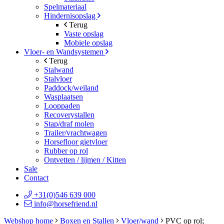
Spelmateriaal
Hindernisopslag
Terug
Vaste opslag
Mobiele opslag
Vloer- en Wandsystemen
Terug
Stalwand
Stalvloer
Paddock/weiland
Wasplaatsen
Looppaden
Recoverystallen
Stap/draf molen
Trailer/vrachtwagen
Horsefloor gietvloer
Rubber op rol
Ontvetten / lijmen / Kitten
Sale
Contact
+31(0)546 639 000
info@horsefriend.nl
Webshop home
Boxen en Stallen
Vloer/wand
PVC op rol;