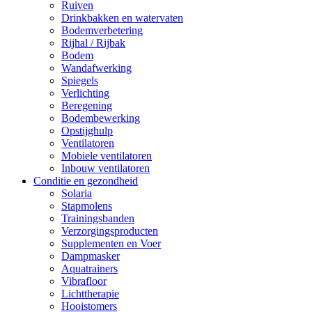
Ruiven
Drinkbakken en watervaten
Bodemverbetering
Rijhal / Rijbak
Bodem
Wandafwerking
Spiegels
Verlichting
Beregening
Bodembewerking
Opstijghulp
Ventilatoren
Mobiele ventilatoren
Inbouw ventilatoren
Conditie en gezondheid
Solaria
Stapmolens
Trainingsbanden
Verzorgingsproducten
Supplementen en Voer
Dampmasker
Aquatrainers
Vibrafloor
Lichttherapie
Hooistomers