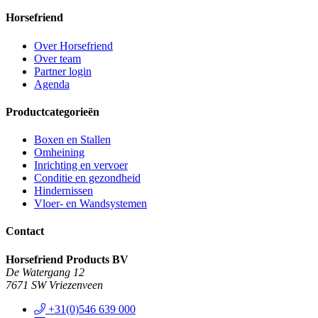
Horsefriend
Over Horsefriend
Over team
Partner login
Agenda
Productcategorieën
Boxen en Stallen
Omheining
Inrichting en vervoer
Conditie en gezondheid
Hindernissen
Vloer- en Wandsystemen
Contact
Horsefriend Products BV
De Watergang 12
7671 SW Vriezenveen
+31(0)546 639 000