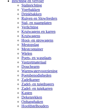
Inrichting en vervoer
Stalinrichting
Voerbakken
Drinkbakken
Ruiven en Slowfeeders
Stal- en naamplaten
Verlichting
Kruiwagens en karren
Kruiwagens
Hooi- en strowagens
Mestopslag
Mestcontainer
Wielen
Poets- en wasplaats
Vastzetmateriaal
Douchearm
Warmwatervoorziening
Poetsbenodigheden
Zadelkamer
Zadel- en tuigdragers
Zadel- en tuigkarren
Kasten
Dekenrekken
Ophanghaken
Hoofdstelhouders