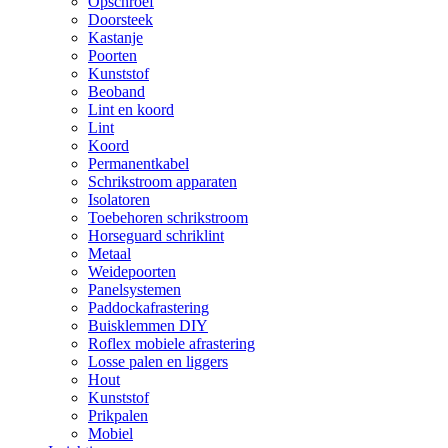
Opschroef
Doorsteek
Kastanje
Poorten
Kunststof
Beoband
Lint en koord
Lint
Koord
Permanentkabel
Schrikstroom apparaten
Isolatoren
Toebehoren schrikstroom
Horseguard schriklint
Metaal
Weidepoorten
Panelsystemen
Paddockafrastering
Buisklemmen DIY
Roflex mobiele afrastering
Losse palen en liggers
Hout
Kunststof
Prikpalen
Mobiel