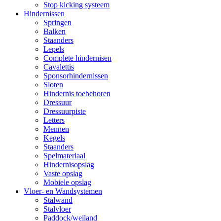
Stop kicking systeem
Hindernissen
Springen
Balken
Staanders
Lepels
Complete hindernisen
Cavalettis
Sponsorhindernissen
Sloten
Hindernis toebehoren
Dressuur
Dressuurpiste
Letters
Mennen
Kegels
Staanders
Spelmateriaal
Hindernisopslag
Vaste opslag
Mobiele opslag
Vloer- en Wandsystemen
Stalwand
Stalvloer
Paddock/weiland