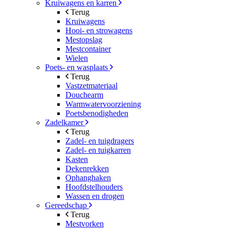
Kruiwagens en karren
Terug
Kruiwagens
Hooi- en strowagens
Mestopslag
Mestcontainer
Wielen
Poets- en wasplaats
Terug
Vastzetmateriaal
Douchearm
Warmwatervoorziening
Poetsbenodigheden
Zadelkamer
Terug
Zadel- en tuigdragers
Zadel- en tuigkarren
Kasten
Dekenrekken
Ophanghaken
Hoofdstelhouders
Wassen en drogen
Gereedschap
Terug
Mestvorken