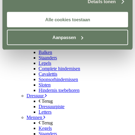
Details tonen
Aquatrainers
Vibrafloor
Lichttherapie
Alle cookies toestaan
Hooistomers
Stop kicking systeem
Hindernissen
Terug
Aanpassen
Springen
Terug
Balken
Staanders
Lepels
Complete hindernisen
Cavalettis
Sponsorhindernissen
Sloten
Hindernis toebehoren
Dressuur
Terug
Dressuurpiste
Letters
Mennen
Terug
Kegels
Staanders