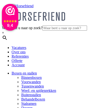
9,4
Waar bent u naar op zoek?
×
Vacatures
Over ons
Referenties
Offerte
Account
Boxen en stallen
Binnenboxen
Voorwanden
Tussenwanden
Weef- en spijlenrekken
Buitenstallen
Behandelboxen
Stalramen
Deuren