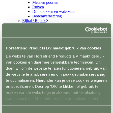
Metalen poorten
Ruiven
Drinkbakken en watervaten
Bodemverbetering
Rijhal / Rijbak
Terug
Bodem
Wandafwerking
Spiegels
Verlichting
Beregening
Horsefriend Products BV maakt gebruik van cookies
Bodembewerking
De website van Horsefriend Products BV maakt gebruik
Opstijghulp
Ventilatoren
van cookies en daarmee vergelijkbare technieken. Dit
Terug
doen wij om de website te laten functioneren, gebruik van
Mobiele ventilatoren
de website te analyseren en om jouw gebruikerservaring
Inbouw ventilatoren
Conditie en gezondheid
te optimaliseren. Hieronder kun je deze cookies weigeren
Terug
en specificeren. Door op ‘OK’ te klikken of gebruik te
Solaria
maken van de website ga je akkoord met de plaatsing
Stapmolens
Trainingsbanden
van de cookies. Meer informatie over cookies en het
Verzorgingsproducten
gebruik van persoonsgegevens door Horsefriend
Supplementen en Voer
Products BV vind je
hier
.
Dampmasker