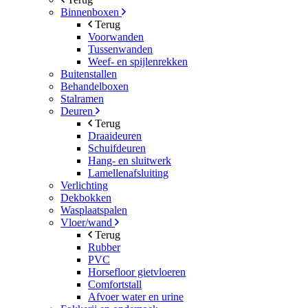
Binnenboxen
Terug
Voorwanden
Tussenwanden
Weef- en spijlenrekken
Buitenstallen
Behandelboxen
Stalramen
Deuren
Terug
Draaideuren
Schuifdeuren
Hang- en sluitwerk
Lamellenafsluiting
Verlichting
Dekbokken
Wasplaatspalen
Vloer/wand
Terug
Rubber
PVC
Horsefloor gietvloeren
Comfortstall
Afvoer water en urine