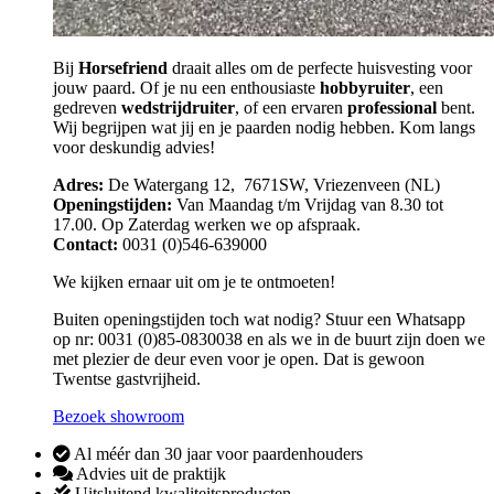
Bij
Horsefriend
draait alles om de perfecte huisvesting voor
jouw paard. Of je nu een enthousiaste
hobbyruiter
, een
gedreven
wedstrijdruiter
, of een ervaren
professional
bent.
Wij begrijpen wat jij en je paarden nodig hebben. Kom langs
voor deskundig advies!
Adres:
De Watergang 12, 7671SW, Vriezenveen (NL)
Openingstijden:
Van Maandag t/m Vrijdag van 8.30 tot
17.00. Op Zaterdag werken we op afspraak.
Contact:
0031 (0)546-639000
We kijken ernaar uit om je te ontmoeten!
Buiten openingstijden toch wat nodig? Stuur een Whatsapp
op nr: 0031 (0)85-0830038 en als we in de buurt zijn doen we
met plezier de deur even voor je open. Dat is gewoon
Twentse gastvrijheid.
Bezoek showroom
Al méér dan 30 jaar voor paardenhouders
Advies uit de praktijk
Uitsluitend kwaliteitsproducten