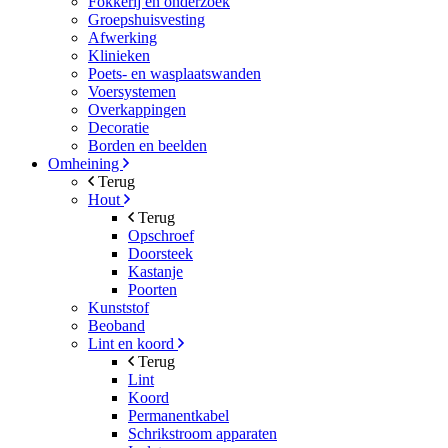
Fokkerij en onderzoek
Groepshuisvesting
Afwerking
Klinieken
Poets- en wasplaatswanden
Voersystemen
Overkappingen
Decoratie
Borden en beelden
Omheining
Terug
Hout
Terug
Opschroef
Doorsteek
Kastanje
Poorten
Kunststof
Beoband
Lint en koord
Terug
Lint
Koord
Permanentkabel
Schrikstroom apparaten