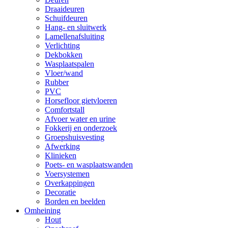
Draaideuren
Schuifdeuren
Hang- en sluitwerk
Lamellenafsluiting
Verlichting
Dekbokken
Wasplaatspalen
Vloer/wand
Rubber
PVC
Horsefloor gietvloeren
Comfortstall
Afvoer water en urine
Fokkerij en onderzoek
Groepshuisvesting
Afwerking
Klinieken
Poets- en wasplaatswanden
Voersystemen
Overkappingen
Decoratie
Borden en beelden
Omheining
Hout