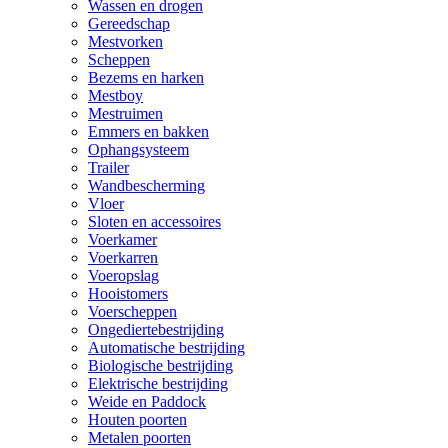
Wassen en drogen
Gereedschap
Mestvorken
Scheppen
Bezems en harken
Mestboy
Mestruimen
Emmers en bakken
Ophangsysteem
Trailer
Wandbescherming
Vloer
Sloten en accessoires
Voerkamer
Voerkarren
Voeropslag
Hooistomers
Voerscheppen
Ongediertebestrijding
Automatische bestrijding
Biologische bestrijding
Elektrische bestrijding
Weide en Paddock
Houten poorten
Metalen poorten