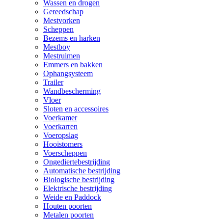
Wassen en drogen
Gereedschap
Mestvorken
Scheppen
Bezems en harken
Mestboy
Mestruimen
Emmers en bakken
Ophangsysteem
Trailer
Wandbescherming
Vloer
Sloten en accessoires
Voerkamer
Voerkarren
Voeropslag
Hooistomers
Voerscheppen
Ongediertebestrijding
Automatische bestrijding
Biologische bestrijding
Elektrische bestrijding
Weide en Paddock
Houten poorten
Metalen poorten