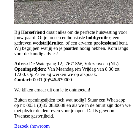
Bij
Horsefriend
draait alles om de perfecte huisvesting voor
jouw paard. Of je nu een enthousiaste
hobbyruiter
, een
gedreven
wedstrijdruiter
, of een ervaren
professional
bent.
Wij begrijpen wat jij en je paarden nodig hebben. Kom langs
voor deskundig advies!
Adres:
De Watergang 12, 7671SW, Vriezenveen (NL)
Openingstijden:
Van Maandag t/m Vrijdag van 8.30 tot
17.00. Op Zaterdag werken we op afspraak.
Contact:
0031 (0)546-639000
We kijken ernaar uit om je te ontmoeten!
Buiten openingstijden toch wat nodig? Stuur een Whatsapp
op nr: 0031 (0)85-0830038 en als we in de buurt zijn doen we
met plezier de deur even voor je open. Dat is gewoon
Twentse gastvrijheid.
Bezoek showroom