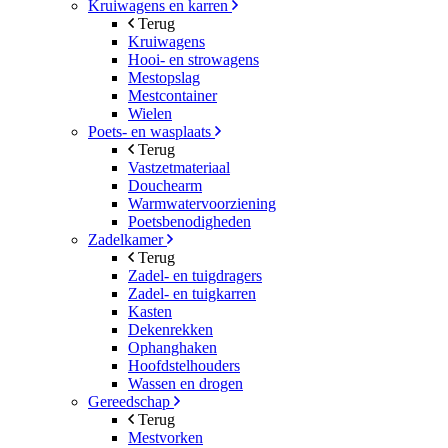
Kruiwagens en karren
Terug
Kruiwagens
Hooi- en strowagens
Mestopslag
Mestcontainer
Wielen
Poets- en wasplaats
Terug
Vastzetmateriaal
Douchearm
Warmwatervoorziening
Poetsbenodigheden
Zadelkamer
Terug
Zadel- en tuigdragers
Zadel- en tuigkarren
Kasten
Dekenrekken
Ophanghaken
Hoofdstelhouders
Wassen en drogen
Gereedschap
Terug
Mestvorken