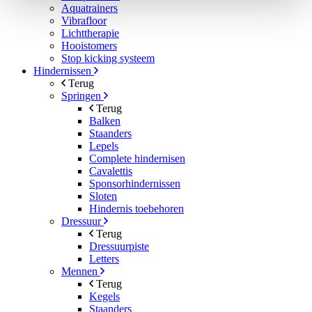
Aquatrainers
Vibrafloor
Lichttherapie
Hooistomers
Stop kicking systeem
Hindernissen
Terug
Springen
Terug
Balken
Staanders
Lepels
Complete hindernisen
Cavalettis
Sponsorhindernissen
Sloten
Hindernis toebehoren
Dressuur
Terug
Dressuurpiste
Letters
Mennen
Terug
Kegels
Staanders