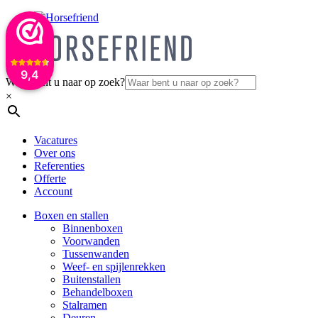
9,4
Waar bent u naar op zoek?
×
Vacatures
Over ons
Referenties
Offerte
Account
Boxen en stallen
Binnenboxen
Voorwanden
Tussenwanden
Weef- en spijlenrekken
Buitenstallen
Behandelboxen
Stalramen
Deuren