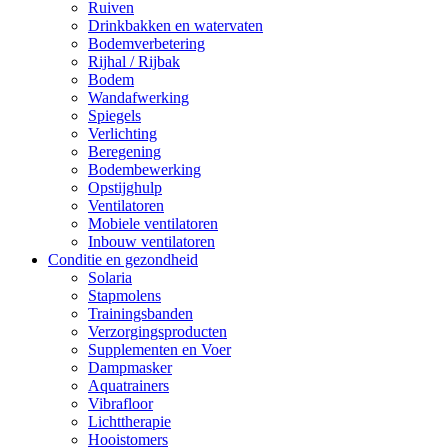
Ruiven
Drinkbakken en watervaten
Bodemverbetering
Rijhal / Rijbak
Bodem
Wandafwerking
Spiegels
Verlichting
Beregening
Bodembewerking
Opstijghulp
Ventilatoren
Mobiele ventilatoren
Inbouw ventilatoren
Conditie en gezondheid
Solaria
Stapmolens
Trainingsbanden
Verzorgingsproducten
Supplementen en Voer
Dampmasker
Aquatrainers
Vibrafloor
Lichttherapie
Hooistomers