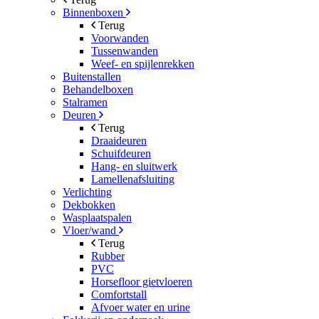
Binnenboxen
Terug
Voorwanden
Tussenwanden
Weef- en spijlenrekken
Buitenstallen
Behandelboxen
Stalramen
Deuren
Terug
Draaideuren
Schuifdeuren
Hang- en sluitwerk
Lamellenafsluiting
Verlichting
Dekbokken
Wasplaatspalen
Vloer/wand
Terug
Rubber
PVC
Horsefloor gietvloeren
Comfortstall
Afvoer water en urine