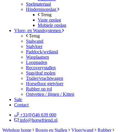
Spelmateriaal
Hindernisopslag
Terug
Vaste opslag
Mobiele opslag
Vloer- en Wandsystemen
Terug
Stalwand
Stalvloer
Paddock/weiland
Wasplaatsen
Looppaden
Recoverystallen
Stap/draf molen
Trailer/vrachtwagen
Horsefloor gietvloer
Rubber op rol
Ontvetten / lijmen / Kitten
Sale
Contact
+31(0)546 639 000
info@horsefriend.nl
Webshop home
Boxen en Stallen
Vloer/wand
Rubber