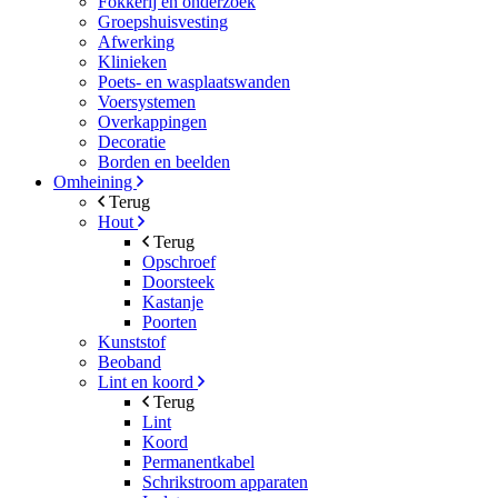
Fokkerij en onderzoek
Groepshuisvesting
Afwerking
Klinieken
Poets- en wasplaatswanden
Voersystemen
Overkappingen
Decoratie
Borden en beelden
Omheining
Terug
Hout
Terug
Opschroef
Doorsteek
Kastanje
Poorten
Kunststof
Beoband
Lint en koord
Terug
Lint
Koord
Permanentkabel
Schrikstroom apparaten