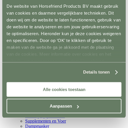
Metalen poorten
De website van Horsefriend Products BV maakt gebruik
Ruiven
van cookies en daarmee vergelijkbare technieken. Dit
Drinkbakken en watervaten
Bodemverbetering
doen wij om de website te laten functioneren, gebruik van
Rijhal / Rijbak
de website te analyseren en om jouw gebruikerservaring
Terug
te optimaliseren. Hieronder kun je deze cookies weigeren
Bodem
Wandafwerking
en specificeren. Door op ‘OK’ te klikken of gebruik te
Spiegels
maken van de website ga je akkoord met de plaatsing
Verlichting
van de cookies. Meer informatie over cookies en het
Beregening
Bodembewerking
gebruik van persoonsgegevens door Horsefriend
Opstijghulp
Products BV vind je
hier
.
Ventilatoren
Details tonen
Terug
Mobiele ventilatoren
Inbouw ventilatoren
Alle cookies toestaan
Conditie en gezondheid
Terug
Solaria
Stapmolens
Aanpassen
Trainingsbanden
Verzorgingsproducten
Supplementen en Voer
Dampmasker