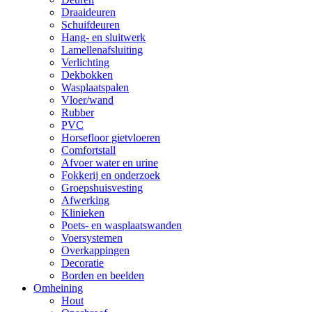
Draaideuren
Schuifdeuren
Hang- en sluitwerk
Lamellenafsluiting
Verlichting
Dekbokken
Wasplaatspalen
Vloer/wand
Rubber
PVC
Horsefloor gietvloeren
Comfortstall
Afvoer water en urine
Fokkerij en onderzoek
Groepshuisvesting
Afwerking
Klinieken
Poets- en wasplaatswanden
Voersystemen
Overkappingen
Decoratie
Borden en beelden
Omheining
Hout