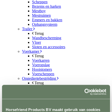
Scheppen
Bezems en harken
Mestboy
Mestruimen
Emmers en bakken
Ophangsysteem
Trailer
Terug
Wandbescherming
Vloer
Sloten en accessoires
Voerkamer
Terug
Voerkarren
Voeropslag
Hooistomers
Voerscheppen
Ongediertebestrijding
Terug
Automatische bestrijding
Biologische bestrijding
Elektrische bestrijding
Weide en Paddock
Terug
Horsefriend Products BV maakt gebruik van cookies
Houten poorten