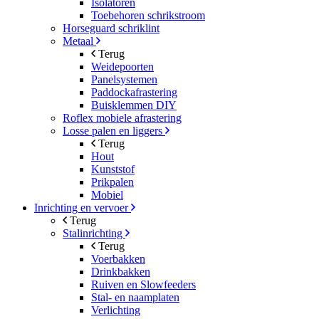
Isolatoren
Toebehoren schrikstroom
Horseguard schriklint
Metaal
Terug
Weidepoorten
Panelsystemen
Paddockafrastering
Buisklemmen DIY
Roflex mobiele afrastering
Losse palen en liggers
Terug
Hout
Kunststof
Prikpalen
Mobiel
Inrichting en vervoer
Terug
Stalinrichting
Terug
Voerbakken
Drinkbakken
Ruiven en Slowfeeders
Stal- en naamplaten
Verlichting