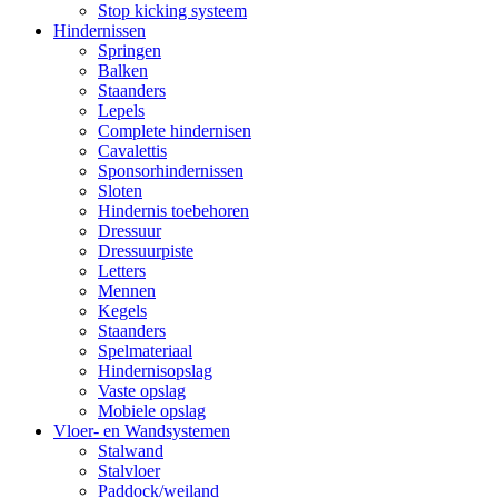
Stop kicking systeem
Hindernissen
Springen
Balken
Staanders
Lepels
Complete hindernisen
Cavalettis
Sponsorhindernissen
Sloten
Hindernis toebehoren
Dressuur
Dressuurpiste
Letters
Mennen
Kegels
Staanders
Spelmateriaal
Hindernisopslag
Vaste opslag
Mobiele opslag
Vloer- en Wandsystemen
Stalwand
Stalvloer
Paddock/weiland