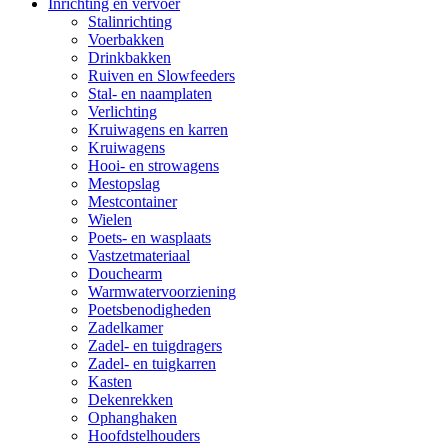
Inrichting en vervoer
Stalinrichting
Voerbakken
Drinkbakken
Ruiven en Slowfeeders
Stal- en naamplaten
Verlichting
Kruiwagens en karren
Kruiwagens
Hooi- en strowagens
Mestopslag
Mestcontainer
Wielen
Poets- en wasplaats
Vastzetmateriaal
Douchearm
Warmwatervoorziening
Poetsbenodigheden
Zadelkamer
Zadel- en tuigdragers
Zadel- en tuigkarren
Kasten
Dekenrekken
Ophanghaken
Hoofdstelhouders