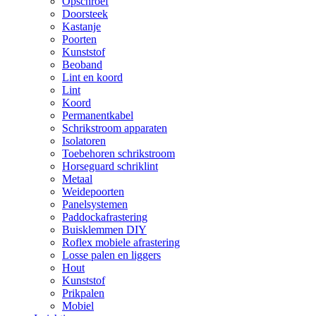
Opschroef
Doorsteek
Kastanje
Poorten
Kunststof
Beoband
Lint en koord
Lint
Koord
Permanentkabel
Schrikstroom apparaten
Isolatoren
Toebehoren schrikstroom
Horseguard schriklint
Metaal
Weidepoorten
Panelsystemen
Paddockafrastering
Buisklemmen DIY
Roflex mobiele afrastering
Losse palen en liggers
Hout
Kunststof
Prikpalen
Mobiel