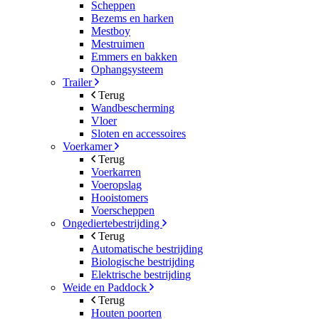
Scheppen
Bezems en harken
Mestboy
Mestruimen
Emmers en bakken
Ophangsysteem
Trailer
Terug
Wandbescherming
Vloer
Sloten en accessoires
Voerkamer
Terug
Voerkarren
Voeropslag
Hooistomers
Voerscheppen
Ongediertebestrijding
Terug
Automatische bestrijding
Biologische bestrijding
Elektrische bestrijding
Weide en Paddock
Terug
Houten poorten