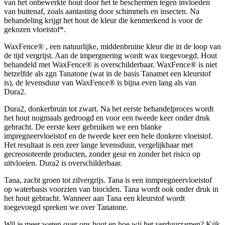
van het onbewerkte hout door het te beschermen tegen invloeden
van buitenaf, zoals aantasting door schimmels en insecten. Na
behandeling krijgt het hout de kleur die kenmerkend is voor de
gekozen vloeistof*.
WaxFence® , een natuurlijke, middenbruine kleur die in de loop van
de tijd vergrijst. Aan de impergnering wordt wax toegevoegd. Hout
behandeld met WaxFence® is overschilderbaar. WaxFence® is niet
hetzelfde als zgn Tanatone (wat in de basis Tanamet een kleurstof
is), de levensduur van WaxFence® is bijna even lang als van
Dura2.
Dura2, donkerbruin tot zwart. Na het eerste behandelproces wordt
het hout nogmaals gedroogd en voor een tweede keer onder druk
gebracht. De eerste keer gebruiken we een blanke
impregneervloeistof en de tweede keer een hele donkere vloeistof.
Het resultaat is een zeer lange levensduur, vergelijkbaar met
gecreosoteerde producten, zonder geur en zonder het risico op
uitvloeien. Dura2 is overschilderbaar.
Tana, zacht groen tot zilvergrijs. Tana is een inmpregneervloeistof
op waterbasis voorzien van biociden. Tana wordt ook onder druk in
het hout gebracht. Wanneer aan Tana een kleurstof wordt
toegevoegd spreken we over Tanatone.
Wil je meer weten over ons hout en hoe wij het verduurzamen? Kijk