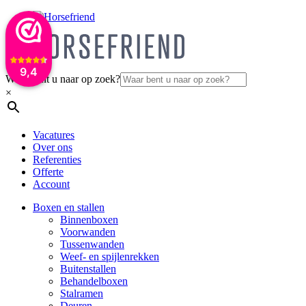
9,4
Waar bent u naar op zoek?
×
Vacatures
Over ons
Referenties
Offerte
Account
Boxen en stallen
Binnenboxen
Voorwanden
Tussenwanden
Weef- en spijlenrekken
Buitenstallen
Behandelboxen
Stalramen
Deuren