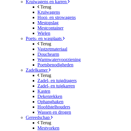
Kruiwagens en karren
Terug
Kruiwagens
Hooi- en strowagens
Mestopslag
Mestcontainer
Wielen
Poets- en wasplaats
Terug
Vastzetmateriaal
Douchearm
Warmwatervoorziening
Poetsbenodigheden
Zadelkamer
Terug
Zadel- en tuigdragers
Zadel- en tuigkarren
Kasten
Dekenrekken
Ophanghaken
Hoofdstelhouders
Wassen en drogen
Gereedschap
Terug
Mestvorken