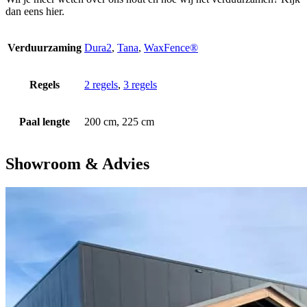
dan eens hier.
Verduurzaming
Dura2
,
Tana
,
WaxFence®
Regels
2 regels
,
3 regels
Paal lengte
200 cm, 225 cm
Showroom & Advies