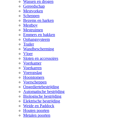
Wassen en drogen
Gereedschap
Mestvorken
Scheppen
Bezems en harken
Mestboy
Mestruimen
Emmers en bakken
Ophangsysteem
Trailer
Wandbescherming
Vloer
Sloten en accessoires
Voerkamer
Voerkarren
Voeropslag
Hooistomers
Voerscheppen
Ongediertebestrijding
Automatische bestrijding
Biologische bestrijding
Elektrische bestrijding
Weide en Paddock
Houten poorten
Metalen poorten