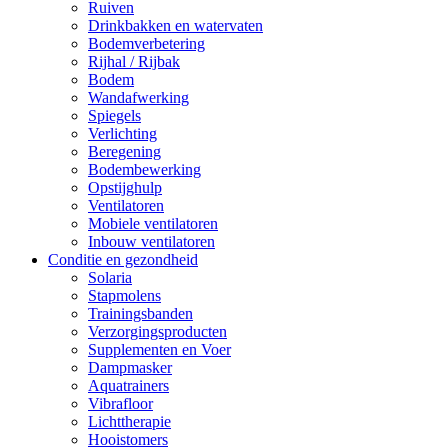
Ruiven
Drinkbakken en watervaten
Bodemverbetering
Rijhal / Rijbak
Bodem
Wandafwerking
Spiegels
Verlichting
Beregening
Bodembewerking
Opstijghulp
Ventilatoren
Mobiele ventilatoren
Inbouw ventilatoren
Conditie en gezondheid
Solaria
Stapmolens
Trainingsbanden
Verzorgingsproducten
Supplementen en Voer
Dampmasker
Aquatrainers
Vibrafloor
Lichttherapie
Hooistomers