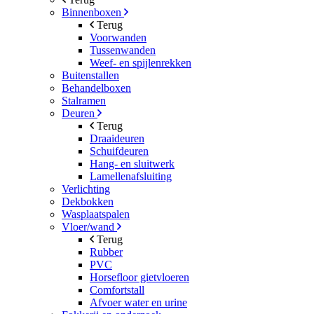
Binnenboxen
Terug
Voorwanden
Tussenwanden
Weef- en spijlenrekken
Buitenstallen
Behandelboxen
Stalramen
Deuren
Terug
Draaideuren
Schuifdeuren
Hang- en sluitwerk
Lamellenafsluiting
Verlichting
Dekbokken
Wasplaatspalen
Vloer/wand
Terug
Rubber
PVC
Horsefloor gietvloeren
Comfortstall
Afvoer water en urine