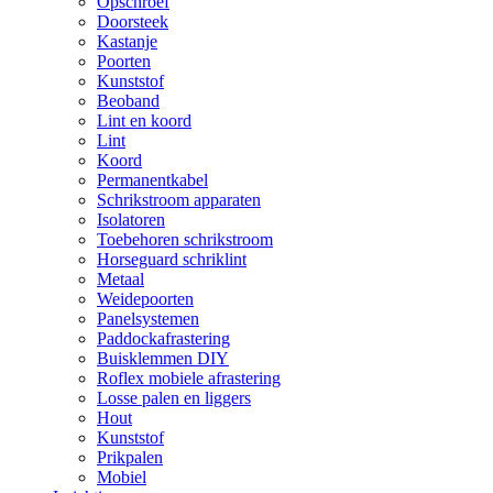
Opschroef
Doorsteek
Kastanje
Poorten
Kunststof
Beoband
Lint en koord
Lint
Koord
Permanentkabel
Schrikstroom apparaten
Isolatoren
Toebehoren schrikstroom
Horseguard schriklint
Metaal
Weidepoorten
Panelsystemen
Paddockafrastering
Buisklemmen DIY
Roflex mobiele afrastering
Losse palen en liggers
Hout
Kunststof
Prikpalen
Mobiel