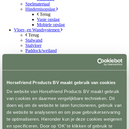
Spelmateriaal
Hindernisopslag
Terug
Vaste opslag
Mobiele opslag
Vloer- en Wandsystemen
Terug
Stalwand
Stalvloer
Paddock/weiland
Wasplaatsen
Looppaden
Recoverystallen
Stap/draf molen
Trailer/vrachtwagen
Horsefloor gietvloer
Horsefriend Products BV maakt gebruik van cookies
Rubber op rol
De website van Horsefriend Products BV maakt gebruik
Ontvetten / lijmen / Kitten
Sale
van cookies en daarmee vergelijkbare technieken. Dit
Contact
doen wij om de website te laten functioneren, gebruik van
de website te analyseren en om jouw gebruikerservaring
+31(0)546 639 000
info@horsefriend.nl
te optimaliseren. Hieronder kun je deze cookies weigeren
en specificeren. Door op ‘OK’ te klikken of gebruik te
Webshop home
Omheining
Houten omheining paarden