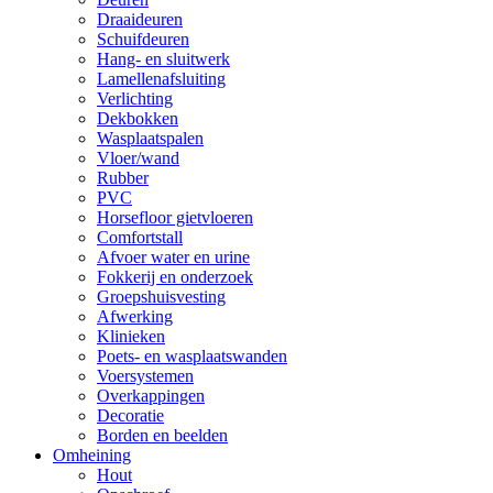
Draaideuren
Schuifdeuren
Hang- en sluitwerk
Lamellenafsluiting
Verlichting
Dekbokken
Wasplaatspalen
Vloer/wand
Rubber
PVC
Horsefloor gietvloeren
Comfortstall
Afvoer water en urine
Fokkerij en onderzoek
Groepshuisvesting
Afwerking
Klinieken
Poets- en wasplaatswanden
Voersystemen
Overkappingen
Decoratie
Borden en beelden
Omheining
Hout