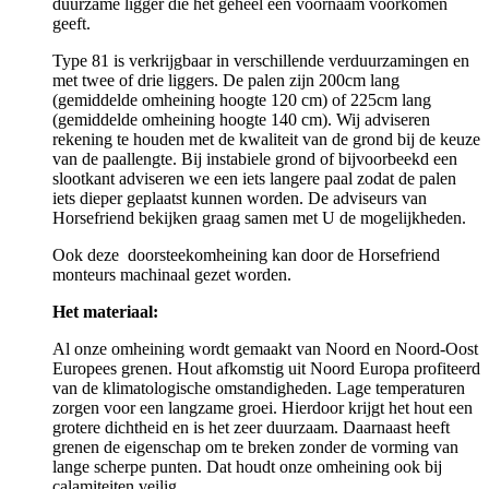
duurzame ligger die het geheel een voornaam voorkomen
geeft.
Type 81 is verkrijgbaar in verschillende verduurzamingen en
met twee of drie liggers. De palen zijn 200cm lang
(gemiddelde omheining hoogte 120 cm) of 225cm lang
(gemiddelde omheining hoogte 140 cm). Wij adviseren
rekening te houden met de kwaliteit van de grond bij de keuze
van de paallengte. Bij instabiele grond of bijvoorbeekd een
slootkant adviseren we een iets langere paal zodat de palen
iets dieper geplaatst kunnen worden. De adviseurs van
Horsefriend bekijken graag samen met U de mogelijkheden.
Ook deze doorsteekomheining kan door de Horsefriend
monteurs machinaal gezet worden.
Het materiaal:
Al onze omheining wordt gemaakt van Noord en Noord-Oost
Europees grenen. Hout afkomstig uit Noord Europa profiteerd
van de klimatologische omstandigheden. Lage temperaturen
zorgen voor een langzame groei. Hierdoor krijgt het hout een
grotere dichtheid en is het zeer duurzaam. Daarnaast heeft
grenen de eigenschap om te breken zonder de vorming van
lange scherpe punten. Dat houdt onze omheining ook bij
calamiteiten veilig.