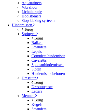
Aquatrainers
Vibrafloor
Lichttherapie
Hooistomers
Stop kicking systeem
Hindernissen
Terug
Springen
Terug
Balken
Staanders
Lepels
Complete hindernisen
Cavalettis
Sponsorhindernissen
Sloten
Hindernis toebehoren
Dressuur
Terug
Dressuurpiste
Letters
Mennen
Terug
Kegels
Staanders