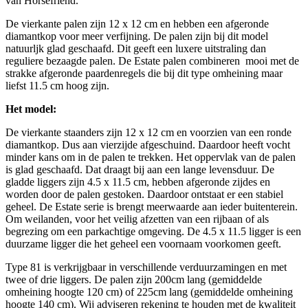
van Horsefriend.
De vierkante palen zijn 12 x 12 cm en hebben een afgeronde
diamantkop voor meer verfijning. De palen zijn bij dit model
natuurljk glad geschaafd. Dit geeft een luxere uitstraling dan
reguliere bezaagde palen. De Estate palen combineren mooi met de
strakke afgeronde paardenregels die bij dit type omheining maar
liefst 11.5 cm hoog zijn.
Het model:
De vierkante staanders zijn 12 x 12 cm en voorzien van een ronde
diamantkop. Dus aan vierzijde afgeschuind. Daardoor heeft vocht
minder kans om in de palen te trekken. Het oppervlak van de palen
is glad geschaafd. Dat draagt bij aan een lange levensduur. De
gladde liggers zijn 4.5 x 11.5 cm, hebben afgeronde zijdes en
worden door de palen gestoken. Daardoor ontstaat er een stabiel
geheel. De Estate serie is brengt meerwaarde aan ieder buitenterein.
Om weilanden, voor het veilig afzetten van een rijbaan of als
begrezing om een parkachtige omgeving. De 4.5 x 11.5 ligger is een
duurzame ligger die het geheel een voornaam voorkomen geeft.
Type 81 is verkrijgbaar in verschillende verduurzamingen en met
twee of drie liggers. De palen zijn 200cm lang (gemiddelde
omheining hoogte 120 cm) of 225cm lang (gemiddelde omheining
hoogte 140 cm). Wij adviseren rekening te houden met de kwaliteit