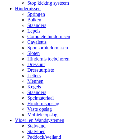
Stop kicking systeem
Hindernissen
Springen
Balken
Staanders
Lepels
Complete hindernisen
Cavalettis
Sponsorhindernissen
Sloten
Hindernis toebehoren
Dressuur
Dressuurpiste
Letters
Mennen
Kegels
Staanders
Spelmateriaal
Hindernisopslag
Vaste opslag
Mobiele opslag
Vloer- en Wandsystemen
Stalwand
Stalvloer
Paddock/weiland