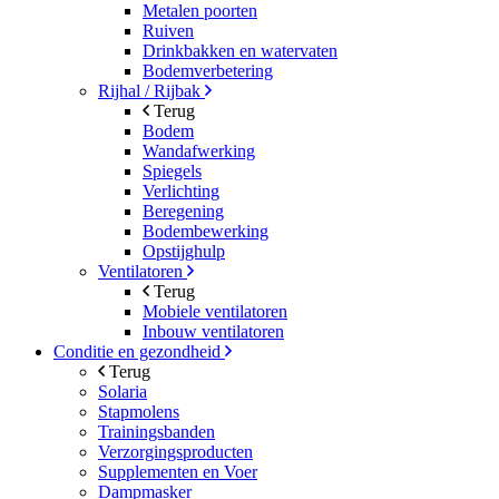
Metalen poorten
Ruiven
Drinkbakken en watervaten
Bodemverbetering
Rijhal / Rijbak
Terug
Bodem
Wandafwerking
Spiegels
Verlichting
Beregening
Bodembewerking
Opstijghulp
Ventilatoren
Terug
Mobiele ventilatoren
Inbouw ventilatoren
Conditie en gezondheid
Terug
Solaria
Stapmolens
Trainingsbanden
Verzorgingsproducten
Supplementen en Voer
Dampmasker