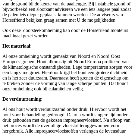
van de grond bij de keuze van de paallengte. Bij instabiele grond of
bijvoorbeekd een slootkant adviseren we een iets langere paal zodat
de palen iets dieper geplaatst kunnen worden. De adviseurs van
Horsefriend bekijken graag samen met U de mogelijkheden.
Ook deze doorsteekomheining kan door de Horsefriend monteurs
machinaal gezet worden.
Het materiaal:
Al onze omheining wordt gemaakt van Noord en Noord-Oost
Europees grenen. Hout afkomstig uit Noord Europa profiteerd van
de klimatologische omstandigheden. Lage temperaturen zorgen voor
een langzame groei. Hierdoor krijgt het hout een grotere dichtheid
en is het zeer duurzaam. Daarnaast heeft grenen de eigenschap om
te breken zonder de vorming van lange scherpe punten. Dat houdt
onze omheining ook bij calamiteiten veilig.
De verduurzaming:
Al ons hout wordt verduurzaamd onder druk. Hiervoor wordt het
hout voor behandeling gedroogd. Daarna wordt langere tijd onder
druk gehouden met de gekozen impregneervloeistof. Na afloop van
het proces wordt de overtollige vloeistof teruggewonnen voor
hergebruik. Alle impregneervloeistoffen verlengen de levensduur