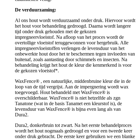
De verduurzaming:
Al ons hout wordt verduurzaamd onder druk. Hiervoor wordt
het hout voor behandeling gedroogd. Daarna wordt langere
tijd onder druk gehouden met de gekozen
impregneervloeistof. Na afloop van het proces wordt de
overtollige vloeistof teruggewonnen voor hergebruik. Alle
impregneervloeistoffen verlengen de levensduur van het
onbewerkte hout door het te beschermen tegen invloeden van
buitenaf, zoals aantasting door schimmels en insecten. Na
behandeling krijgt het hout de kleur die kenmerkend is voor
de gekozen vloeistof*.
WaxFence® , een natuurlijke, middenbruine kleur die in de
loop van de tijd vergrijst. Aan de impergnering wordt wax
toegevoegd. Hout behandeld met WaxFence® is
overschilderbaar. WaxFence® is niet hetzelfde als zgn
Tanatone (wat in de basis Tanamet een kleurstof is), de
levensduur van WaxFence® is bijna even lang als van
Dura2.
Dura2, donkerbruin tot zwart. Na het eerste behandelproces
wordt het hout nogmaals gedroogd en voor een tweede keer
onder druk gebracht. De eerste keer gebruiken we een blanke