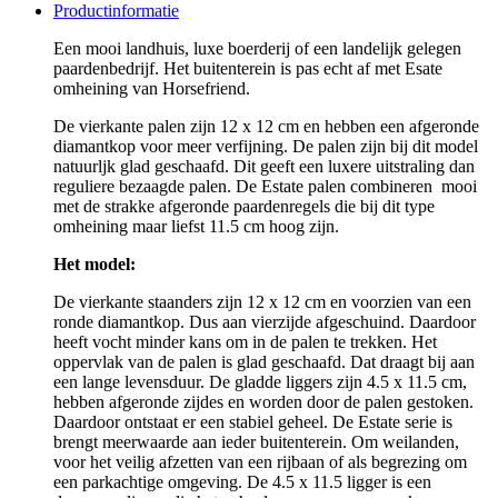
Productinformatie
Een mooi landhuis, luxe boerderij of een landelijk gelegen
paardenbedrijf. Het buitenterein is pas echt af met Esate
omheining van Horsefriend.
De vierkante palen zijn 12 x 12 cm en hebben een afgeronde
diamantkop voor meer verfijning. De palen zijn bij dit model
natuurljk glad geschaafd. Dit geeft een luxere uitstraling dan
reguliere bezaagde palen. De Estate palen combineren mooi
met de strakke afgeronde paardenregels die bij dit type
omheining maar liefst 11.5 cm hoog zijn.
Het model:
De vierkante staanders zijn 12 x 12 cm en voorzien van een
ronde diamantkop. Dus aan vierzijde afgeschuind. Daardoor
heeft vocht minder kans om in de palen te trekken. Het
oppervlak van de palen is glad geschaafd. Dat draagt bij aan
een lange levensduur. De gladde liggers zijn 4.5 x 11.5 cm,
hebben afgeronde zijdes en worden door de palen gestoken.
Daardoor ontstaat er een stabiel geheel. De Estate serie is
brengt meerwaarde aan ieder buitenterein. Om weilanden,
voor het veilig afzetten van een rijbaan of als begrezing om
een parkachtige omgeving. De 4.5 x 11.5 ligger is een