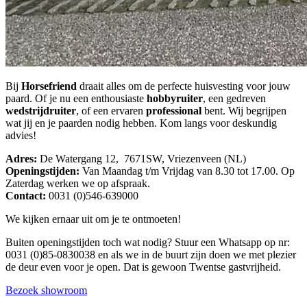
Bij
Horsefriend
draait alles om de perfecte huisvesting voor jouw
paard. Of je nu een enthousiaste
hobbyruiter
, een gedreven
wedstrijdruiter
, of een ervaren
professional
bent. Wij begrijpen
wat jij en je paarden nodig hebben. Kom langs voor deskundig
advies!
Adres:
De Watergang 12, 7671SW, Vriezenveen (NL)
Openingstijden:
Van Maandag t/m Vrijdag van 8.30 tot 17.00. Op
Zaterdag werken we op afspraak.
Contact:
0031 (0)546-639000
We kijken ernaar uit om je te ontmoeten!
Buiten openingstijden toch wat nodig? Stuur een Whatsapp op nr:
0031 (0)85-0830038 en als we in de buurt zijn doen we met plezier
de deur even voor je open. Dat is gewoon Twentse gastvrijheid.
Bezoek showroom