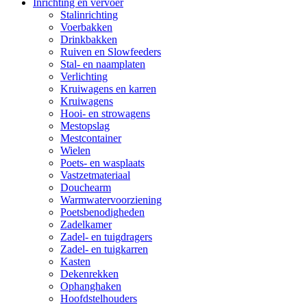
Inrichting en vervoer
Stalinrichting
Voerbakken
Drinkbakken
Ruiven en Slowfeeders
Stal- en naamplaten
Verlichting
Kruiwagens en karren
Kruiwagens
Hooi- en strowagens
Mestopslag
Mestcontainer
Wielen
Poets- en wasplaats
Vastzetmateriaal
Douchearm
Warmwatervoorziening
Poetsbenodigheden
Zadelkamer
Zadel- en tuigdragers
Zadel- en tuigkarren
Kasten
Dekenrekken
Ophanghaken
Hoofdstelhouders