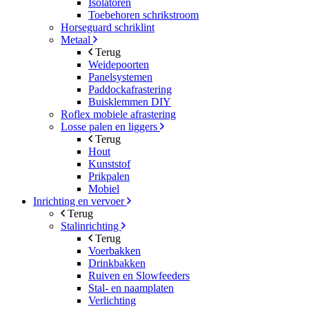
Isolatoren
Toebehoren schrikstroom
Horseguard schriklint
Metaal
Terug
Weidepoorten
Panelsystemen
Paddockafrastering
Buisklemmen DIY
Roflex mobiele afrastering
Losse palen en liggers
Terug
Hout
Kunststof
Prikpalen
Mobiel
Inrichting en vervoer
Terug
Stalinrichting
Terug
Voerbakken
Drinkbakken
Ruiven en Slowfeeders
Stal- en naamplaten
Verlichting