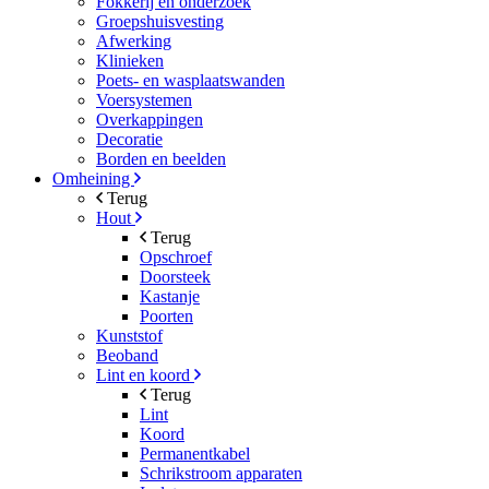
Fokkerij en onderzoek
Groepshuisvesting
Afwerking
Klinieken
Poets- en wasplaatswanden
Voersystemen
Overkappingen
Decoratie
Borden en beelden
Omheining
Terug
Hout
Terug
Opschroef
Doorsteek
Kastanje
Poorten
Kunststof
Beoband
Lint en koord
Terug
Lint
Koord
Permanentkabel
Schrikstroom apparaten