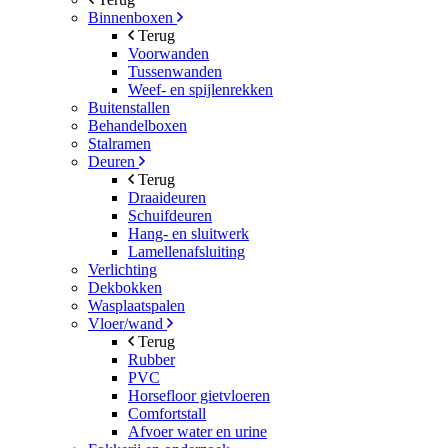
Binnenboxen
Terug
Voorwanden
Tussenwanden
Weef- en spijlenrekken
Buitenstallen
Behandelboxen
Stalramen
Deuren
Terug
Draaideuren
Schuifdeuren
Hang- en sluitwerk
Lamellenafsluiting
Verlichting
Dekbokken
Wasplaatspalen
Vloer/wand
Terug
Rubber
PVC
Horsefloor gietvloeren
Comfortstall
Afvoer water en urine