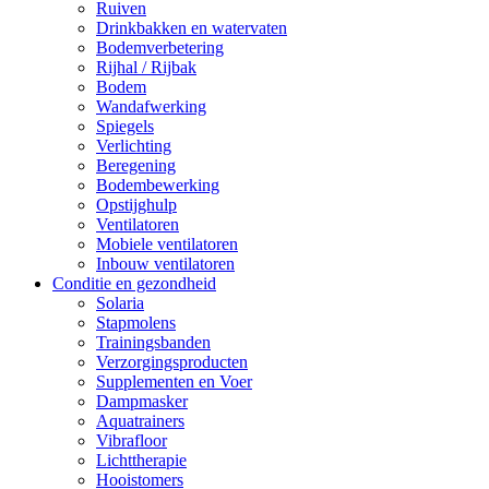
Ruiven
Drinkbakken en watervaten
Bodemverbetering
Rijhal / Rijbak
Bodem
Wandafwerking
Spiegels
Verlichting
Beregening
Bodembewerking
Opstijghulp
Ventilatoren
Mobiele ventilatoren
Inbouw ventilatoren
Conditie en gezondheid
Solaria
Stapmolens
Trainingsbanden
Verzorgingsproducten
Supplementen en Voer
Dampmasker
Aquatrainers
Vibrafloor
Lichttherapie
Hooistomers