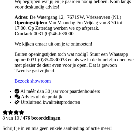
Wij begrijpen wat jij en je paarden nodig hebben. Kom langs
voor deskundig advies!
Adres:
De Watergang 12, 7671SW, Vriezenveen (NL)
Openingstijden:
Van Maandag t/m Vrijdag van 8.30 tot
17.00. Op Zaterdag werken we op afspraak.
Contact:
0031 (0)546-639000
We kijken ernaar uit om je te ontmoeten!
Buiten openingstijden toch wat nodig? Stuur een Whatsapp
op nr: 0031 (0)85-0830038 en als we in de buurt zijn doen we
met plezier de deur even voor je open. Dat is gewoon
Twentse gastvrijheid.
Bezoek showroom
Al méér dan 30 jaar voor paardenhouders
Advies uit de praktijk
Uitsluitend kwaliteitsproducten
8 van 10 /
476 beoordelingen
Schrijf je in en mis geen enkele aanbieding of actie meer!