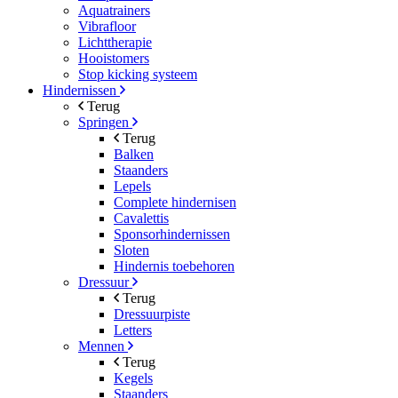
Aquatrainers
Vibrafloor
Lichttherapie
Hooistomers
Stop kicking systeem
Hindernissen
Terug
Springen
Terug
Balken
Staanders
Lepels
Complete hindernisen
Cavalettis
Sponsorhindernissen
Sloten
Hindernis toebehoren
Dressuur
Terug
Dressuurpiste
Letters
Mennen
Terug
Kegels
Staanders