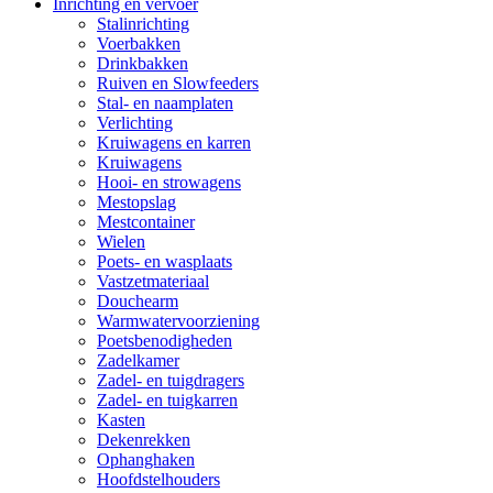
Inrichting en vervoer
Stalinrichting
Voerbakken
Drinkbakken
Ruiven en Slowfeeders
Stal- en naamplaten
Verlichting
Kruiwagens en karren
Kruiwagens
Hooi- en strowagens
Mestopslag
Mestcontainer
Wielen
Poets- en wasplaats
Vastzetmateriaal
Douchearm
Warmwatervoorziening
Poetsbenodigheden
Zadelkamer
Zadel- en tuigdragers
Zadel- en tuigkarren
Kasten
Dekenrekken
Ophanghaken
Hoofdstelhouders