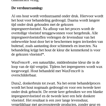
De verduurzaming:
Al ons hout wordt verduurzaamd onder druk. Hiervoor wordt
het hout voor behandeling gedroogd. Daarna wordt langere
tijd onder druk gehouden met de gekozen
impregneervloeistof. Na afloop van het proces wordt de
overtollige vloeistof teruggewonnen voor hergebruik. Alle
impregneervloeistoffen verlengen de levensduur van het
onbewerkte hout door het te beschermen tegen invloeden van
buitenaf, zoals aantasting door schimmels en insecten. Na
behandeling krijgt het hout de kleur die kenmerkend is voor
de gekozen vloeistof*.
WaxFence® , een natuurlijke, middenbruine kleur die in de
loop van de tijd vergrijst. Tijdens het impregneren wordt wax
toegevoegd. Hout behandeld met WaxFence® is
overschilderbaar.
Dura2, donkerbruin tot zwart. Na het eerste behandelproces
wordt het hout nogmaals gedroogd en voor een tweede keer
onder druk gebracht. De eerste keer gebruiken we een blanke
impregneervloeistof en de tweede keer een hele donkere
vloeistof. Het resultaat is een zeer lange levensduur,
vergelijkbaar met gecreosoteerde producten, zonder geur en