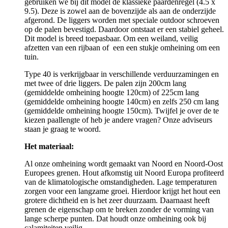
gebruiken we bij dit model de klassieke paardenregel (4.5 x
9.5). Deze is zowel aan de bovenzijde als aan de onderzijde
afgerond. De liggers worden met speciale outdoor schroeven
op de palen bevestigd. Daardoor ontstaat er een stabiel geheel.
Dit model is breed toepasbaar. Om een weiland, veilig
afzetten van een rijbaan of een een stukje omheining om een
tuin.
Type 40 is verkrijgbaar in verschillende verduurzamingen en
met twee of drie liggers. De palen zijn 200cm lang
(gemiddelde omheining hoogte 120cm) of 225cm lang
(gemiddelde omheining hoogte 140cm) en zelfs 250 cm lang
(gemiddelde omheining hoogte 150cm). Twijfel je over de te
kiezen paallengte of heb je andere vragen? Onze adviseurs
staan je graag te woord.
Het materiaal:
Al onze omheining wordt gemaakt van Noord en Noord-Oost
Europees grenen. Hout afkomstig uit Noord Europa profiteerd
van de klimatologische omstandigheden. Lage temperaturen
zorgen voor een langzame groei. Hierdoor krijgt het hout een
grotere dichtheid en is het zeer duurzaam. Daarnaast heeft
grenen de eigenschap om te breken zonder de vorming van
lange scherpe punten. Dat houdt onze omheining ook bij
calamiteiten veilig.