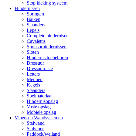
Stop kicking systeem
Hindernissen
Springen
Balken
Staanders
Lepels
Complete hindernisen
Cavalettis
Sponsorhindernissen
Sloten
Hindernis toebehoren
Dressuur
Dressuurpiste
Letters
Mennen
Kegels
Staanders
Spelmateriaal
Hindernisopslag
Vaste opslag
Mobiele opslag
Vloer- en Wandsystemen
Stalwand
Stalvloer
Paddock/weiland