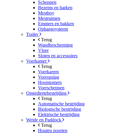
Scheppen
Bezems en harken
Mestboy
Mestruimen
Emmers en bakken
Ophangsysteem
Trailer
Terug
Wandbescherming
Vloer
Sloten en accessoires
Voerkamer
Terug
Voerkarren
Voeropslag
Hooistomers
Voerscheppen
Ongediertebestrijding
Terug
Automatische bestrijding
Biologische bestrijding
Elektrische bestrijding
Weide en Paddock
Terug
Houten poorten