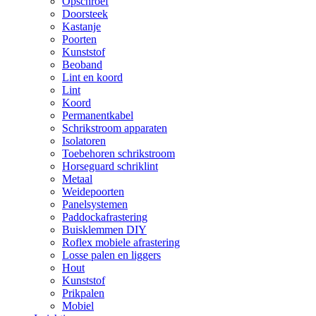
Opschroef
Doorsteek
Kastanje
Poorten
Kunststof
Beoband
Lint en koord
Lint
Koord
Permanentkabel
Schrikstroom apparaten
Isolatoren
Toebehoren schrikstroom
Horseguard schriklint
Metaal
Weidepoorten
Panelsystemen
Paddockafrastering
Buisklemmen DIY
Roflex mobiele afrastering
Losse palen en liggers
Hout
Kunststof
Prikpalen
Mobiel