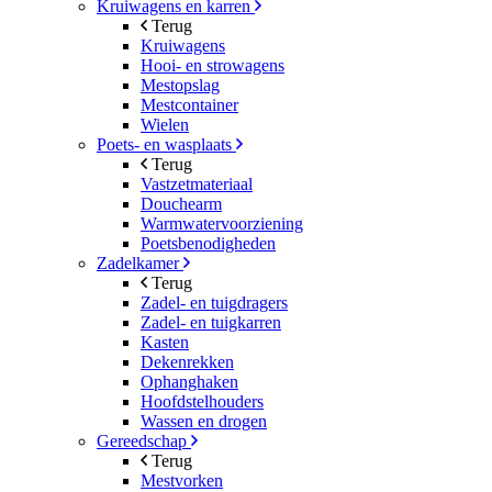
Kruiwagens en karren
Terug
Kruiwagens
Hooi- en strowagens
Mestopslag
Mestcontainer
Wielen
Poets- en wasplaats
Terug
Vastzetmateriaal
Douchearm
Warmwatervoorziening
Poetsbenodigheden
Zadelkamer
Terug
Zadel- en tuigdragers
Zadel- en tuigkarren
Kasten
Dekenrekken
Ophanghaken
Hoofdstelhouders
Wassen en drogen
Gereedschap
Terug
Mestvorken