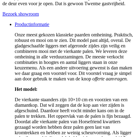
de deur even voor je open. Dat is gewoon Twentse gastvrijheid.
Bezoek showroom
Productinformatie
Onze meest gekozen klassieke paarden omheining. Praktisch,
robuust en mooi om te zien. Dit model past altijd, overal. De
gladgeschaafde liggers met afgeronde zijdes zijn veilig en
combineren mooi met de vierkante palen. We leveren deze
omheining in alle verduurzamingen. De meeste verkocht
combinaties in hoogtes en aantal liggers staan in onze
keuzemenu. Als een andere uitvoering gewenst is dan maken
we daar graag een voorstel voor. Dit voorstel vraag je simpel
aan door gebruik te maken van de knop
offerte aanvragen.
Het model:
De vierkante staanders zijn 10×10 cm en voorzien van een
diamantkop. Dat wil zeggen dat de kop aan vier zijden is
afgeschuind. Daardoor heeft vocht minder kans om in de
palen te trekken. Het oppervlak van de palen is fijn bezaagd.
Doordat alle vierkante palen van Horsefriend kwartiers
gezaagd worden hebben deze palen geen last van
kromtrekken en hebben ze weinig scheurvorming. Als ligger