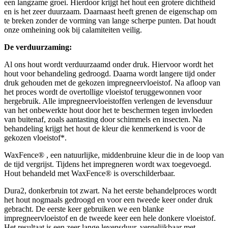
een langzame groei. Hierdoor krijgt het hout een grotere dichtheid
en is het zeer duurzaam. Daarnaast heeft grenen de eigenschap om
te breken zonder de vorming van lange scherpe punten. Dat houdt
onze omheining ook bij calamiteiten veilig.
De verduurzaming:
Al ons hout wordt verduurzaamd onder druk. Hiervoor wordt het
hout voor behandeling gedroogd. Daarna wordt langere tijd onder
druk gehouden met de gekozen impregneervloeistof. Na afloop van
het proces wordt de overtollige vloeistof teruggewonnen voor
hergebruik. Alle impregneervloeistoffen verlengen de levensduur
van het onbewerkte hout door het te beschermen tegen invloeden
van buitenaf, zoals aantasting door schimmels en insecten. Na
behandeling krijgt het hout de kleur die kenmerkend is voor de
gekozen vloeistof*.
WaxFence® , een natuurlijke, middenbruine kleur die in de loop van
de tijd vergrijst. Tijdens het impregneren wordt wax toegevoegd.
Hout behandeld met WaxFence® is overschilderbaar.
Dura2, donkerbruin tot zwart. Na het eerste behandelproces wordt
het hout nogmaals gedroogd en voor een tweede keer onder druk
gebracht. De eerste keer gebruiken we een blanke
impregneervloeistof en de tweede keer een hele donkere vloeistof.
Het resultaat is een zeer lange levensduur, vergelijkbaar met