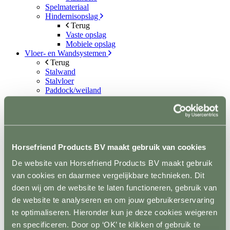
Spelmateriaal
Hindernisopslag
Terug
Vaste opslag
Mobiele opslag
Vloer- en Wandsystemen
Terug
Stalwand
Stalvloer
Paddock/weiland
Wasplaatsen
Looppaden
Recoverystallen
Stap/draf molen
Trailer/vrachtwagen
Horsefloor gietvloer
Horsefriend Products BV maakt gebruik van cookies
Rubber op rol
De website van Horsefriend Products BV maakt gebruik
Ontvetten / lijmen / Kitten
Sale
van cookies en daarmee vergelijkbare technieken. Dit
Contact
doen wij om de website te laten functioneren, gebruik van
de website te analyseren en om jouw gebruikerservaring
+31(0)546 639 000
info@horsefriend.nl
te optimaliseren. Hieronder kun je deze cookies weigeren
en specificeren. Door op ‘OK’ te klikken of gebruik te
Webshop home
Omheining
Houten omheining paarden