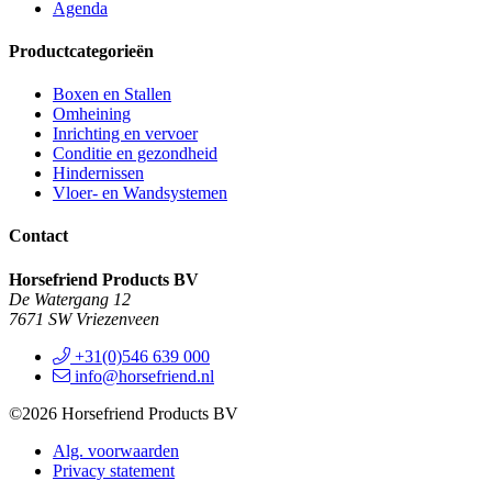
Agenda
Productcategorieën
Boxen en Stallen
Omheining
Inrichting en vervoer
Conditie en gezondheid
Hindernissen
Vloer- en Wandsystemen
Contact
Horsefriend Products BV
De Watergang 12
7671 SW Vriezenveen
+31(0)546 639 000
info@horsefriend.nl
©2026 Horsefriend Products BV
Alg. voorwaarden
Privacy statement