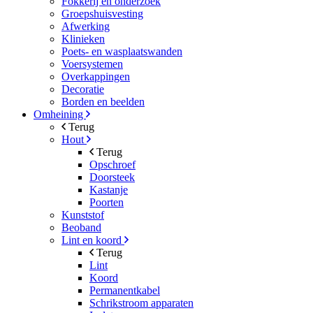
Fokkerij en onderzoek
Groepshuisvesting
Afwerking
Klinieken
Poets- en wasplaatswanden
Voersystemen
Overkappingen
Decoratie
Borden en beelden
Omheining
Terug
Hout
Terug
Opschroef
Doorsteek
Kastanje
Poorten
Kunststof
Beoband
Lint en koord
Terug
Lint
Koord
Permanentkabel
Schrikstroom apparaten