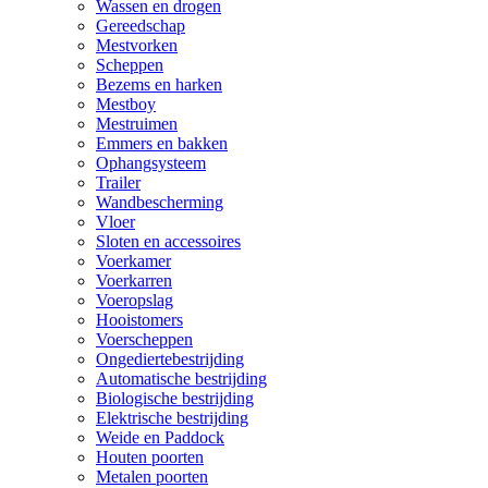
Wassen en drogen
Gereedschap
Mestvorken
Scheppen
Bezems en harken
Mestboy
Mestruimen
Emmers en bakken
Ophangsysteem
Trailer
Wandbescherming
Vloer
Sloten en accessoires
Voerkamer
Voerkarren
Voeropslag
Hooistomers
Voerscheppen
Ongediertebestrijding
Automatische bestrijding
Biologische bestrijding
Elektrische bestrijding
Weide en Paddock
Houten poorten
Metalen poorten