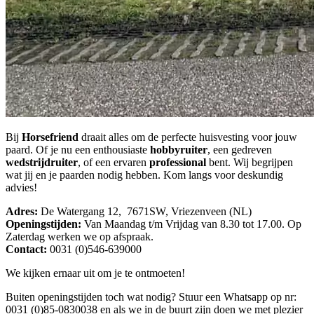
Bij
Horsefriend
draait alles om de perfecte huisvesting voor jouw
paard. Of je nu een enthousiaste
hobbyruiter
, een gedreven
wedstrijdruiter
, of een ervaren
professional
bent. Wij begrijpen
wat jij en je paarden nodig hebben. Kom langs voor deskundig
advies!
Adres:
De Watergang 12, 7671SW, Vriezenveen (NL)
Openingstijden:
Van Maandag t/m Vrijdag van 8.30 tot 17.00. Op
Zaterdag werken we op afspraak.
Contact:
0031 (0)546-639000
We kijken ernaar uit om je te ontmoeten!
Buiten openingstijden toch wat nodig? Stuur een Whatsapp op nr:
0031 (0)85-0830038 en als we in de buurt zijn doen we met plezier