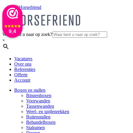
9,4
Waar bent u naar op zoek?
×
Vacatures
Over ons
Referenties
Offerte
Account
Boxen en stallen
Binnenboxen
Voorwanden
Tussenwanden
Weef- en spijlenrekken
Buitenstallen
Behandelboxen
Stalramen
Deuren