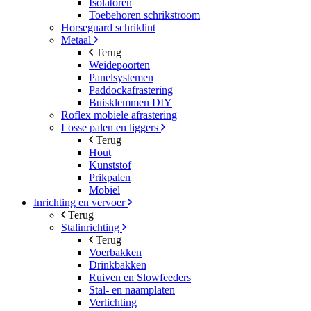
Isolatoren
Toebehoren schrikstroom
Horseguard schriklint
Metaal
Terug
Weidepoorten
Panelsystemen
Paddockafrastering
Buisklemmen DIY
Roflex mobiele afrastering
Losse palen en liggers
Terug
Hout
Kunststof
Prikpalen
Mobiel
Inrichting en vervoer
Terug
Stalinrichting
Terug
Voerbakken
Drinkbakken
Ruiven en Slowfeeders
Stal- en naamplaten
Verlichting