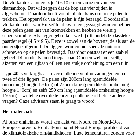
De vierkante staanders zijn 10×10 cm en voorzien van een
diamantkop. Dat wil zeggen dat de kop aan vier zijden is
afgeschuind. Daardoor heeft vocht minder kans om in de palen te
trekken. Het oppervlak van de palen is fijn bezaagd. Doordat alle
vierkante palen van Horsefriend kwartiers gezaagd worden hebben
deze palen geen last van kromtrekken en hebben ze weinig
scheurvorming. Als ligger gebruiken we bij dit model de klassieke
paardenregel (4.5 x 9.5). Deze is zowel aan de bovenzijde als aan de
onderzijde afgerond. De liggers worden met speciale outdoor
schroeven op de palen bevestigd. Daardoor ontstaat er een stabiel
geheel. Dit model is breed toepasbaar. Om een weiland, veilig
afzetten van een rijbaan of een een stukje omheining om een tuin.
Type 40 is verkrijgbaar in verschillende verduurzamingen en met
twee of drie liggers. De palen zijn 200cm lang (gemiddelde
omheining hoogte 120cm) of 225cm lang (gemiddelde omheining
hoogte 140cm) en zelfs 250 cm lang (gemiddelde omheining hoogte
150cm). Twijfel je over de te kiezen paallengte of heb je andere
vragen? Onze adviseurs staan je graag te woord.
Het materiaal:
Al onze omheining wordt gemaakt van Noord en Noord-Oost
Europees grenen. Hout afkomstig uit Noord Europa profiteerd van
de klimatologische omstandigheden. Lage temperaturen zorgen voor