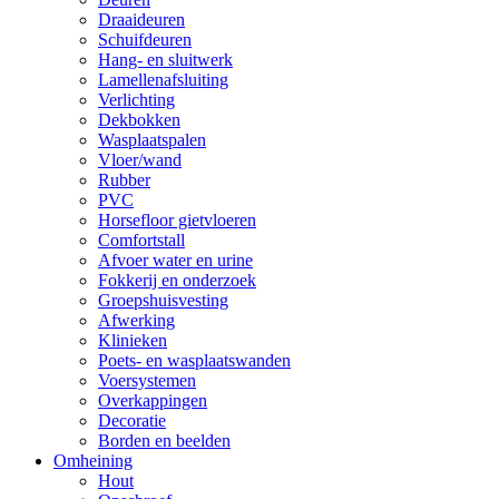
Draaideuren
Schuifdeuren
Hang- en sluitwerk
Lamellenafsluiting
Verlichting
Dekbokken
Wasplaatspalen
Vloer/wand
Rubber
PVC
Horsefloor gietvloeren
Comfortstall
Afvoer water en urine
Fokkerij en onderzoek
Groepshuisvesting
Afwerking
Klinieken
Poets- en wasplaatswanden
Voersystemen
Overkappingen
Decoratie
Borden en beelden
Omheining
Hout