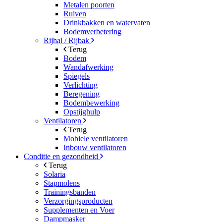
Metalen poorten
Ruiven
Drinkbakken en watervaten
Bodemverbetering
Rijhal / Rijbak
Terug
Bodem
Wandafwerking
Spiegels
Verlichting
Beregening
Bodembewerking
Opstijghulp
Ventilatoren
Terug
Mobiele ventilatoren
Inbouw ventilatoren
Conditie en gezondheid
Terug
Solaria
Stapmolens
Trainingsbanden
Verzorgingsproducten
Supplementen en Voer
Dampmasker