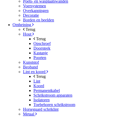
Poets- en wasplaatswanden
Voersystemen
Overkappingen
Decoratie
Borden en beelden
Omheining
Terug
Hout
Terug
Opschroef
Doorsteek
Kastanje
Poorten
Kunststof
Beoband
Lint en koord
Terug
Lint
Koord
Permanentkabel
Schrikstroom apparaten
Isolatoren
Toebehoren schrikstroom
Horseguard schriklint
Metaal