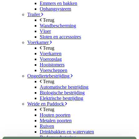
Emmers en bakken
Ophangsysteem
Trailer
Terug
Wandbescherming
Vloer
Sloten en accessoires
Voerkamer
Terug
Voerkarren
Voeropslag
Hooistomers
Voerscheppen
Ongediertebestrijding
Terug
Automatische bestrijding
Biologische bestrijding
Elektrische bestrijding
Weide en Paddock
Terug
Houten poorten
Metalen poorten
Ruiven
Drinkbakken en watervaten
Bodemverbetering