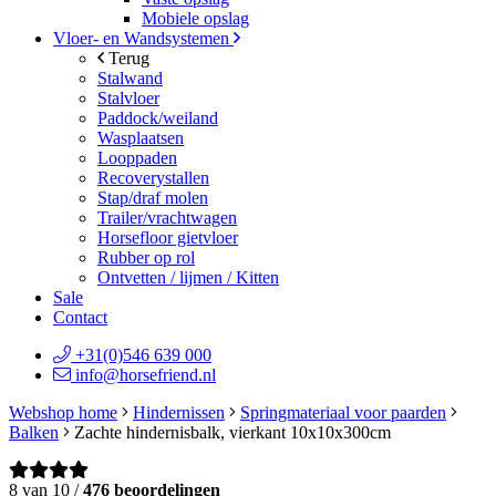
Mobiele opslag
Vloer- en Wandsystemen
Terug
Stalwand
Stalvloer
Paddock/weiland
Wasplaatsen
Looppaden
Recoverystallen
Stap/draf molen
Trailer/vrachtwagen
Horsefloor gietvloer
Rubber op rol
Ontvetten / lijmen / Kitten
Sale
Contact
+31(0)546 639 000
info@horsefriend.nl
Webshop home
Hindernissen
Springmateriaal voor paarden
Balken
Zachte hindernisbalk, vierkant 10x10x300cm
8 van 10 /
476 beoordelingen