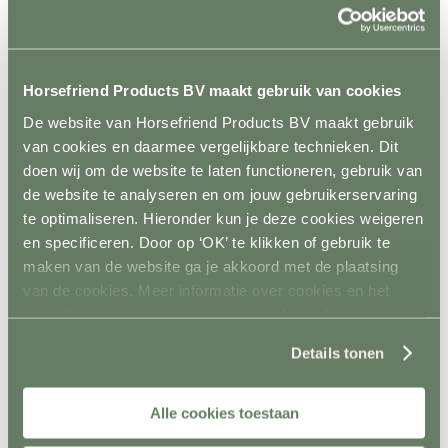
Rijhal / Rijbak
Terug
Bodem
Wandafwerking
Spiegels
Horsefriend Products BV maakt gebruik van cookies
Verlichting
Beregening
De website van Horsefriend Products BV maakt gebruik
Bodembewerking
van cookies en daarmee vergelijkbare technieken. Dit
Opstijghulp
doen wij om de website te laten functioneren, gebruik van
Ventilatoren
Terug
de website te analyseren en om jouw gebruikerservaring
Mobiele ventilatoren
te optimaliseren. Hieronder kun je deze cookies weigeren
Inbouw ventilatoren
en specificeren. Door op ‘OK’ te klikken of gebruik te
Conditie en gezondheid
Terug
maken van de website ga je akkoord met de plaatsing
Solaria
van de cookies. Meer informatie over cookies en het
Stapmolens
gebruik van persoonsgegevens door Horsefriend
Trainingsbanden
Verzorgingsproducten
Products BV vind je
hier
.
Details tonen
Supplementen en Voer
Dampmasker
Aquatrainers
Vibrafloor
Alle cookies toestaan
Lichttherapie
Hooistomers