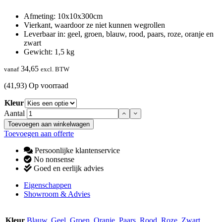
Afmeting: 10x10x300cm
Vierkant, waardoor ze niet kunnen wegrollen
Leverbaar in: geel, groen, blauw, rood, paars, roze, oranje en
zwart
Gewicht: 1,5 kg
34,65
vanaf
excl. BTW
(41,93)
Op voorraad
Kleur
Aantal
Toevoegen aan winkelwagen
Toevoegen aan offerte
Persoonlijke klantenservice
No nonsense
Goed en eerlijk advies
Eigenschappen
Showroom & Advies
Kleur
Blauw
,
Geel
,
Groen
,
Oranje
,
Paars
,
Rood
,
Roze
,
Zwart