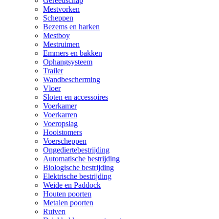
Gereedschap
Mestvorken
Scheppen
Bezems en harken
Mestboy
Mestruimen
Emmers en bakken
Ophangsysteem
Trailer
Wandbescherming
Vloer
Sloten en accessoires
Voerkamer
Voerkarren
Voeropslag
Hooistomers
Voerscheppen
Ongediertebestrijding
Automatische bestrijding
Biologische bestrijding
Elektrische bestrijding
Weide en Paddock
Houten poorten
Metalen poorten
Ruiven