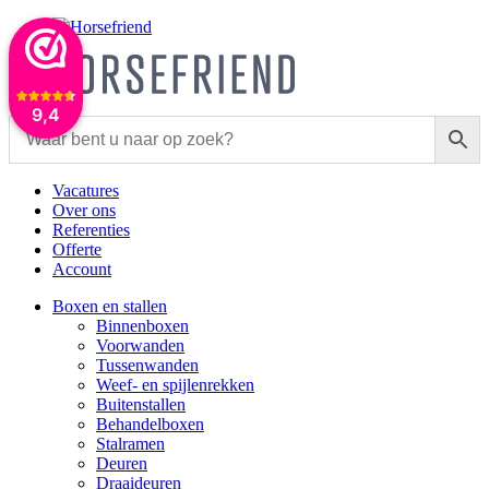
9,4
Vacatures
Over ons
Referenties
Offerte
Account
Boxen en stallen
Binnenboxen
Voorwanden
Tussenwanden
Weef- en spijlenrekken
Buitenstallen
Behandelboxen
Stalramen
Deuren
Draaideuren