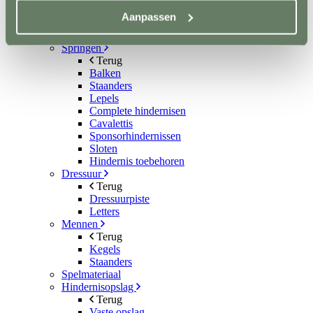
Stop kicking systeem
Aanpassen
Hindernissen
Terug
Springen
Terug
Balken
Staanders
Lepels
Complete hindernisen
Cavalettis
Sponsorhindernissen
Sloten
Hindernis toebehoren
Dressuur
Terug
Dressuurpiste
Letters
Mennen
Terug
Kegels
Staanders
Spelmateriaal
Hindernisopslag
Terug
Vaste opslag