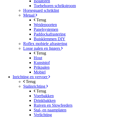
Isolatoren
Toebehoren schrikstroom
Horseguard schriklint
Metaal
Terug
Weidepoorten
Panelsystemen
Paddockafrastering
Buisklemmen DIY
Roflex mobiele afrastering
Losse palen en liggers
Terug
Hout
Kunststof
Prikpalen
Mobiel
Inrichting en vervoer
Terug
Stalinrichting
Terug
Voerbakken
Drinkbakken
Ruiven en Slowfeeders
Stal- en naamplaten
Verlichting