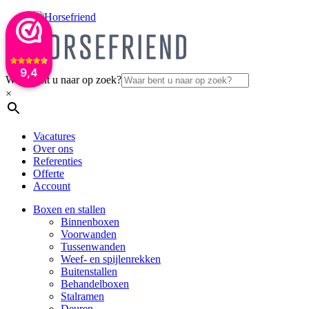
9,4
Waar bent u naar op zoek?
×
Vacatures
Over ons
Referenties
Offerte
Account
Boxen en stallen
Binnenboxen
Voorwanden
Tussenwanden
Weef- en spijlenrekken
Buitenstallen
Behandelboxen
Stalramen
Deuren