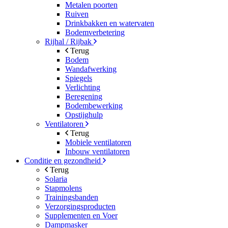
Metalen poorten
Ruiven
Drinkbakken en watervaten
Bodemverbetering
Rijhal / Rijbak
Terug
Bodem
Wandafwerking
Spiegels
Verlichting
Beregening
Bodembewerking
Opstijghulp
Ventilatoren
Terug
Mobiele ventilatoren
Inbouw ventilatoren
Conditie en gezondheid
Terug
Solaria
Stapmolens
Trainingsbanden
Verzorgingsproducten
Supplementen en Voer
Dampmasker