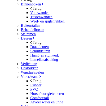
Binnenboxen
Terug
Voorwanden
Tussenwanden
Weef- en spijlenrekken
Buitenstallen
Behandelboxen
Stalramen
Deuren
Terug
Draaideuren
Schuifdeuren
Hang- en sluitwerk
Lamellenafsluiting
Verlichting
Dekbokken
Wasplaatspalen
Vloer/wand
Terug
Rubber
PVC
Horsefloor gietvloeren
Comfortstall
Afvoer water en urine