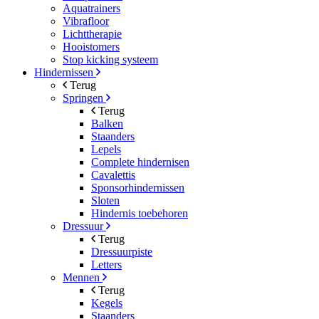
Aquatrainers
Vibrafloor
Lichttherapie
Hooistomers
Stop kicking systeem
Hindernissen
Terug
Springen
Terug
Balken
Staanders
Lepels
Complete hindernisen
Cavalettis
Sponsorhindernissen
Sloten
Hindernis toebehoren
Dressuur
Terug
Dressuurpiste
Letters
Mennen
Terug
Kegels
Staanders