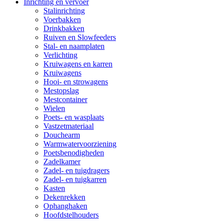
Inrichting en vervoer
Stalinrichting
Voerbakken
Drinkbakken
Ruiven en Slowfeeders
Stal- en naamplaten
Verlichting
Kruiwagens en karren
Kruiwagens
Hooi- en strowagens
Mestopslag
Mestcontainer
Wielen
Poets- en wasplaats
Vastzetmateriaal
Douchearm
Warmwatervoorziening
Poetsbenodigheden
Zadelkamer
Zadel- en tuigdragers
Zadel- en tuigkarren
Kasten
Dekenrekken
Ophanghaken
Hoofdstelhouders