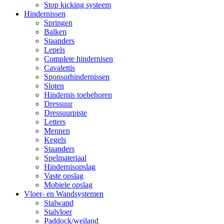
Stop kicking systeem
Hindernissen
Springen
Balken
Staanders
Lepels
Complete hindernisen
Cavalettis
Sponsorhindernissen
Sloten
Hindernis toebehoren
Dressuur
Dressuurpiste
Letters
Mennen
Kegels
Staanders
Spelmateriaal
Hindernisopslag
Vaste opslag
Mobiele opslag
Vloer- en Wandsystemen
Stalwand
Stalvloer
Paddock/weiland