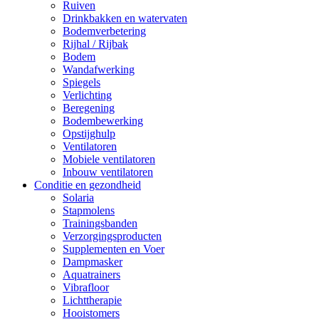
Ruiven
Drinkbakken en watervaten
Bodemverbetering
Rijhal / Rijbak
Bodem
Wandafwerking
Spiegels
Verlichting
Beregening
Bodembewerking
Opstijghulp
Ventilatoren
Mobiele ventilatoren
Inbouw ventilatoren
Conditie en gezondheid
Solaria
Stapmolens
Trainingsbanden
Verzorgingsproducten
Supplementen en Voer
Dampmasker
Aquatrainers
Vibrafloor
Lichttherapie
Hooistomers