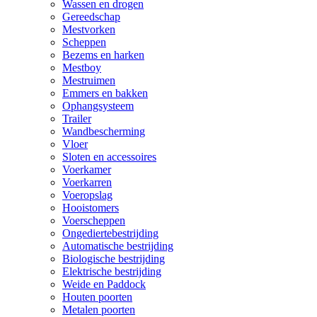
Wassen en drogen
Gereedschap
Mestvorken
Scheppen
Bezems en harken
Mestboy
Mestruimen
Emmers en bakken
Ophangsysteem
Trailer
Wandbescherming
Vloer
Sloten en accessoires
Voerkamer
Voerkarren
Voeropslag
Hooistomers
Voerscheppen
Ongediertebestrijding
Automatische bestrijding
Biologische bestrijding
Elektrische bestrijding
Weide en Paddock
Houten poorten
Metalen poorten