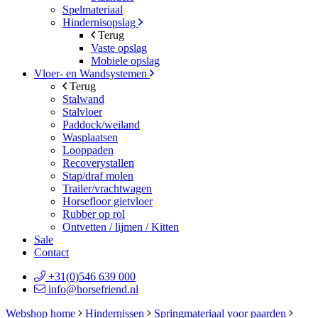
Spelmateriaal
Hindernisopslag
Terug
Vaste opslag
Mobiele opslag
Vloer- en Wandsystemen
Terug
Stalwand
Stalvloer
Paddock/weiland
Wasplaatsen
Looppaden
Recoverystallen
Stap/draf molen
Trailer/vrachtwagen
Horsefloor gietvloer
Rubber op rol
Ontvetten / lijmen / Kitten
Sale
Contact
+31(0)546 639 000
info@horsefriend.nl
Webshop home
Hindernissen
Springmateriaal voor paarden