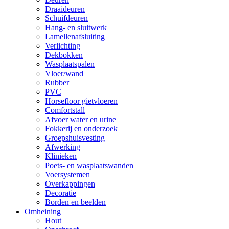
Draaideuren
Schuifdeuren
Hang- en sluitwerk
Lamellenafsluiting
Verlichting
Dekbokken
Wasplaatspalen
Vloer/wand
Rubber
PVC
Horsefloor gietvloeren
Comfortstall
Afvoer water en urine
Fokkerij en onderzoek
Groepshuisvesting
Afwerking
Klinieken
Poets- en wasplaatswanden
Voersystemen
Overkappingen
Decoratie
Borden en beelden
Omheining
Hout