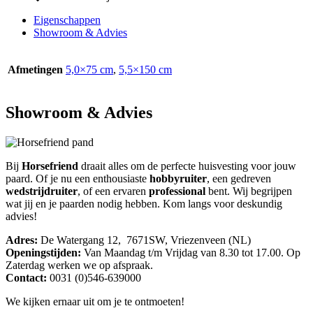
Eigenschappen
Showroom & Advies
Afmetingen
5,0×75 cm
,
5,5×150 cm
Showroom & Advies
Bij
Horsefriend
draait alles om de perfecte huisvesting voor jouw
paard. Of je nu een enthousiaste
hobbyruiter
, een gedreven
wedstrijdruiter
, of een ervaren
professional
bent. Wij begrijpen
wat jij en je paarden nodig hebben. Kom langs voor deskundig
advies!
Adres:
De Watergang 12, 7671SW, Vriezenveen (NL)
Openingstijden:
Van Maandag t/m Vrijdag van 8.30 tot 17.00. Op
Zaterdag werken we op afspraak.
Contact:
0031 (0)546-639000
We kijken ernaar uit om je te ontmoeten!