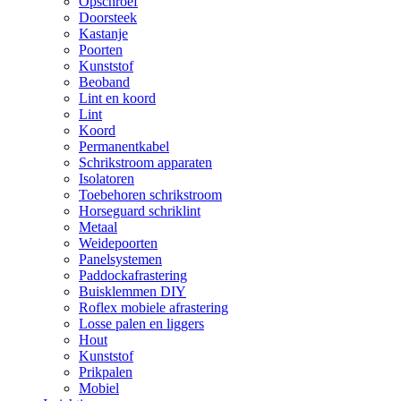
Opschroef
Doorsteek
Kastanje
Poorten
Kunststof
Beoband
Lint en koord
Lint
Koord
Permanentkabel
Schrikstroom apparaten
Isolatoren
Toebehoren schrikstroom
Horseguard schriklint
Metaal
Weidepoorten
Panelsystemen
Paddockafrastering
Buisklemmen DIY
Roflex mobiele afrastering
Losse palen en liggers
Hout
Kunststof
Prikpalen
Mobiel