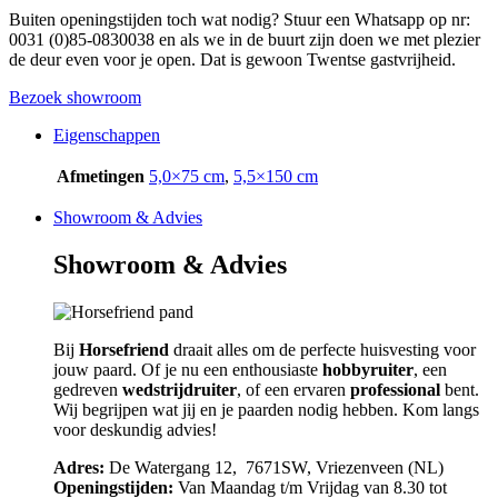
Buiten openingstijden toch wat nodig? Stuur een Whatsapp op nr:
0031 (0)85-0830038 en als we in de buurt zijn doen we met plezier
de deur even voor je open. Dat is gewoon Twentse gastvrijheid.
Bezoek showroom
Eigenschappen
Afmetingen
5,0×75 cm
,
5,5×150 cm
Showroom & Advies
Showroom & Advies
Bij
Horsefriend
draait alles om de perfecte huisvesting voor
jouw paard. Of je nu een enthousiaste
hobbyruiter
, een
gedreven
wedstrijdruiter
, of een ervaren
professional
bent.
Wij begrijpen wat jij en je paarden nodig hebben. Kom langs
voor deskundig advies!
Adres:
De Watergang 12, 7671SW, Vriezenveen (NL)
Openingstijden:
Van Maandag t/m Vrijdag van 8.30 tot