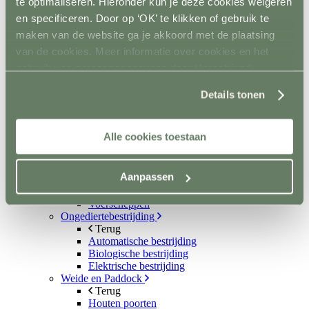
te optimaliseren. Hieronder kun je deze cookies weigeren
Scheppen
Bezems en harken
en specificeren. Door op ‘OK’ te klikken of gebruik te
Mestboy
maken van de website ga je akkoord met de plaatsing
Mestruimen
van de cookies. Meer informatie over cookies en het
Emmers en bakken
Ophangsysteem
gebruik van persoonsgegevens door Horsefriend
Trailer
Products BV vind je
hier
.
Terug
Details tonen
Wandbescherming
Vloer
Sloten en accessoires
Alle cookies toestaan
Voerkamer
Terug
Voerkarren
Aanpassen
Voeropslag
Hooistomers
Voerscheppen
Ongediertebestrijding
Terug
Automatische bestrijding
Biologische bestrijding
Elektrische bestrijding
Weide en Paddock
Terug
Houten poorten