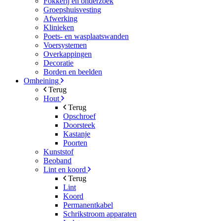
Fokkerij en onderzoek
Groepshuisvesting
Afwerking
Klinieken
Poets- en wasplaatswanden
Voersystemen
Overkappingen
Decoratie
Borden en beelden
Omheining
Terug
Hout
Terug
Opschroef
Doorsteek
Kastanje
Poorten
Kunststof
Beoband
Lint en koord
Terug
Lint
Koord
Permanentkabel
Schrikstroom apparaten