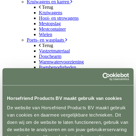
Kruiwagens en karren
Terug
Kruiwagens
Hooi- en strowagens
Mestopslag
Mestcontainer
Wielen
Poets- en wasplaats
Terug
Vastzetmateriaal
Douchearm
Warmwatervoorziening
Poetsbenodigheden
Zadelkamer
Terug
Zadel- en tuigdragers
Zadel- en tuigkarren
Kasten
Horsefriend Products BV maakt gebruik van cookies
Dekenrekken
Ophanghaken
De website van Horsefriend Products BV maakt gebruik
Hoofdstelhouders
van cookies en daarmee vergelijkbare technieken. Dit
Wassen en drogen
Gereedschap
doen wij om de website te laten functioneren, gebruik van
Terug
de website te analyseren en om jouw gebruikerservaring
Mestvorken