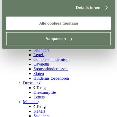
Aquatrainers
Products BV vind je
hier
.
Details tonen
Vibrafloor
Lichttherapie
Hooistomers
Stop kicking systeem
Alle cookies toestaan
Hindernissen
Terug
Springen
Aanpassen
Terug
Balken
Staanders
Lepels
Complete hindernisen
Cavalettis
Sponsorhindernissen
Sloten
Hindernis toebehoren
Dressuur
Terug
Dressuurpiste
Letters
Mennen
Terug
Kegels
Staanders