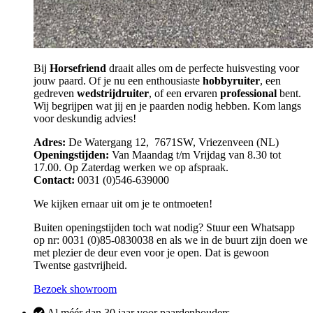
Bij
Horsefriend
draait alles om de perfecte huisvesting voor
jouw paard. Of je nu een enthousiaste
hobbyruiter
, een
gedreven
wedstrijdruiter
, of een ervaren
professional
bent.
Wij begrijpen wat jij en je paarden nodig hebben. Kom langs
voor deskundig advies!
Adres:
De Watergang 12, 7671SW, Vriezenveen (NL)
Openingstijden:
Van Maandag t/m Vrijdag van 8.30 tot
17.00. Op Zaterdag werken we op afspraak.
Contact:
0031 (0)546-639000
We kijken ernaar uit om je te ontmoeten!
Buiten openingstijden toch wat nodig? Stuur een Whatsapp
op nr: 0031 (0)85-0830038 en als we in de buurt zijn doen we
met plezier de deur even voor je open. Dat is gewoon
Twentse gastvrijheid.
Bezoek showroom
Al méér dan 30 jaar voor paardenhouders