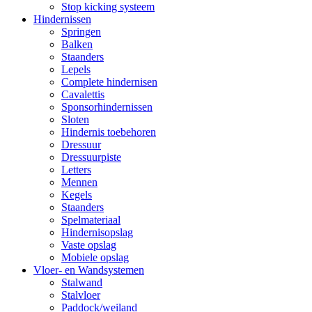
Stop kicking systeem
Hindernissen
Springen
Balken
Staanders
Lepels
Complete hindernisen
Cavalettis
Sponsorhindernissen
Sloten
Hindernis toebehoren
Dressuur
Dressuurpiste
Letters
Mennen
Kegels
Staanders
Spelmateriaal
Hindernisopslag
Vaste opslag
Mobiele opslag
Vloer- en Wandsystemen
Stalwand
Stalvloer
Paddock/weiland