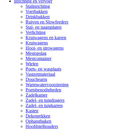
Inrichting en vervoer
Stalinrichting
Voerbakken
Drinkbakken
Ruiven en Slowfeeders
Stal- en naamplaten
Verlichting
Kruiwagens en karren
Kruiwagens
Hooi- en strowagens
Mestopslag
Mestcontainer
Wielen
Poets- en wasplaats
Vastzetmateriaal
Douchearm
Warmwatervoorziening
Poetsbenodigheden
Zadelkamer
Zadel- en tuigdragers
Zadel- en tuigkarren
Kasten
Dekenrekken
Ophanghaken
Hoofdstelhouders