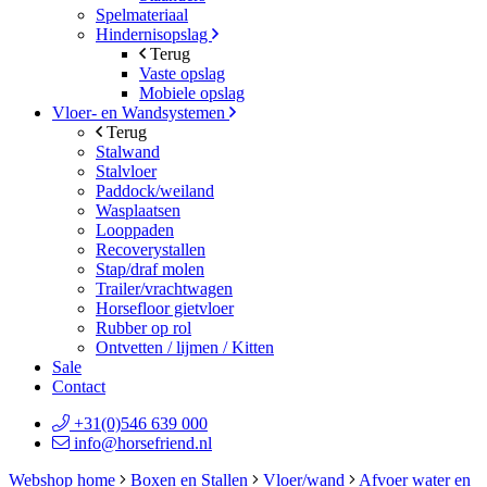
Spelmateriaal
Hindernisopslag
Terug
Vaste opslag
Mobiele opslag
Vloer- en Wandsystemen
Terug
Stalwand
Stalvloer
Paddock/weiland
Wasplaatsen
Looppaden
Recoverystallen
Stap/draf molen
Trailer/vrachtwagen
Horsefloor gietvloer
Rubber op rol
Ontvetten / lijmen / Kitten
Sale
Contact
+31(0)546 639 000
info@horsefriend.nl
Webshop home
Boxen en Stallen
Vloer/wand
Afvoer water en