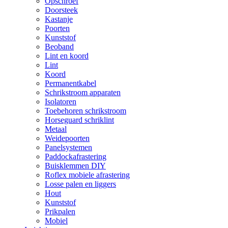
Opschroef
Doorsteek
Kastanje
Poorten
Kunststof
Beoband
Lint en koord
Lint
Koord
Permanentkabel
Schrikstroom apparaten
Isolatoren
Toebehoren schrikstroom
Horseguard schriklint
Metaal
Weidepoorten
Panelsystemen
Paddockafrastering
Buisklemmen DIY
Roflex mobiele afrastering
Losse palen en liggers
Hout
Kunststof
Prikpalen
Mobiel