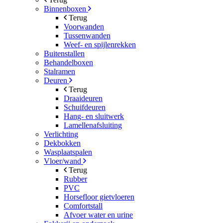
Binnenboxen
Terug
Voorwanden
Tussenwanden
Weef- en spijlenrekken
Buitenstallen
Behandelboxen
Stalramen
Deuren
Terug
Draaideuren
Schuifdeuren
Hang- en sluitwerk
Lamellenafsluiting
Verlichting
Dekbokken
Wasplaatspalen
Vloer/wand
Terug
Rubber
PVC
Horsefloor gietvloeren
Comfortstall
Afvoer water en urine