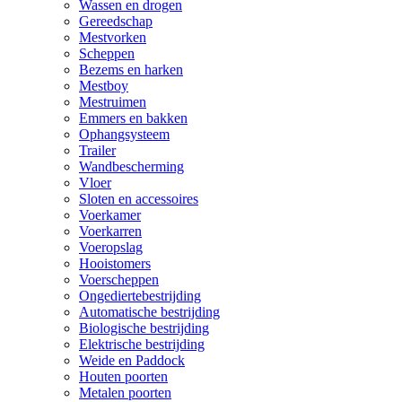
Wassen en drogen
Gereedschap
Mestvorken
Scheppen
Bezems en harken
Mestboy
Mestruimen
Emmers en bakken
Ophangsysteem
Trailer
Wandbescherming
Vloer
Sloten en accessoires
Voerkamer
Voerkarren
Voeropslag
Hooistomers
Voerscheppen
Ongediertebestrijding
Automatische bestrijding
Biologische bestrijding
Elektrische bestrijding
Weide en Paddock
Houten poorten
Metalen poorten