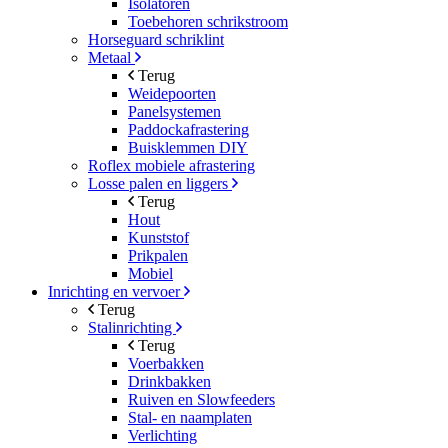
Isolatoren
Toebehoren schrikstroom
Horseguard schriklint
Metaal
Terug
Weidepoorten
Panelsystemen
Paddockafrastering
Buisklemmen DIY
Roflex mobiele afrastering
Losse palen en liggers
Terug
Hout
Kunststof
Prikpalen
Mobiel
Inrichting en vervoer
Terug
Stalinrichting
Terug
Voerbakken
Drinkbakken
Ruiven en Slowfeeders
Stal- en naamplaten
Verlichting