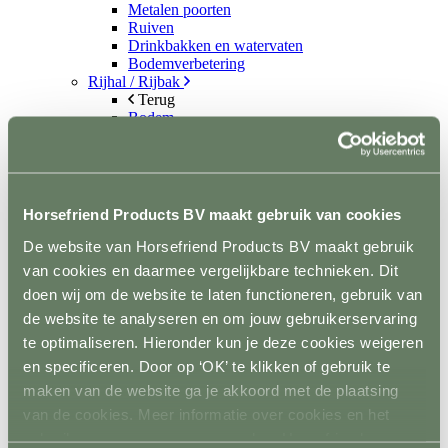
Metalen poorten
Ruiven
Drinkbakken en watervaten
Bodemverbetering
Rijhal / Rijbak
Terug
Bodem
Wandafwerking
Spiegels
Verlichting
Beregening
Bodembewerking
Horsefriend Products BV maakt gebruik van cookies
Opstijghulp
Ventilatoren
De website van Horsefriend Products BV maakt gebruik
Terug
van cookies en daarmee vergelijkbare technieken. Dit
Mobiele ventilatoren
doen wij om de website te laten functioneren, gebruik van
Inbouw ventilatoren
Conditie en gezondheid
de website te analyseren en om jouw gebruikerservaring
Terug
te optimaliseren. Hieronder kun je deze cookies weigeren
Solaria
en specificeren. Door op ‘OK’ te klikken of gebruik te
Stapmolens
Trainingsbanden
maken van de website ga je akkoord met de plaatsing
Verzorgingsproducten
van de cookies. Meer informatie over cookies en het
Supplementen en Voer
gebruik van persoonsgegevens door Horsefriend
Dampmasker