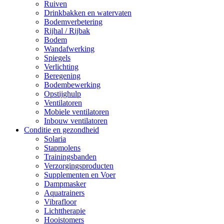
Ruiven
Drinkbakken en watervaten
Bodemverbetering
Rijhal / Rijbak
Bodem
Wandafwerking
Spiegels
Verlichting
Beregening
Bodembewerking
Opstijghulp
Ventilatoren
Mobiele ventilatoren
Inbouw ventilatoren
Conditie en gezondheid
Solaria
Stapmolens
Trainingsbanden
Verzorgingsproducten
Supplementen en Voer
Dampmasker
Aquatrainers
Vibrafloor
Lichttherapie
Hooistomers