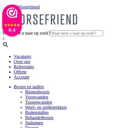
9,4
Waar bent u naar op zoek?
×
Vacatures
Over ons
Referenties
Offerte
Account
Boxen en stallen
Binnenboxen
Voorwanden
Tussenwanden
Weef- en spijlenrekken
Buitenstallen
Behandelboxen
Stalramen
Deuren