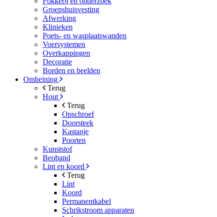
Fokkerij en onderzoek
Groepshuisvesting
Afwerking
Klinieken
Poets- en wasplaatswanden
Voersystemen
Overkappingen
Decoratie
Borden en beelden
Omheining
Terug
Hout
Terug
Opschroef
Doorsteek
Kastanje
Poorten
Kunststof
Beoband
Lint en koord
Terug
Lint
Koord
Permanentkabel
Schrikstroom apparaten