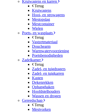
Kruiwagens en karren
Terug
Kruiwagens
Hooi- en strowagens
Mestopslag
Mestcontainer
Wielen
Poets- en wasplaats
Terug
Vastzetmateriaal
Douchearm
Warmwatervoorziening
Poetsbenodigheden
Zadelkamer
Terug
Zadel- en tuigdragers
Zadel- en tuigkarren
Kasten
Dekenrekken
Ophanghaken
Hoofdstelhouders
Wassen en drogen
Gereedschap
Terug
Mestvorken