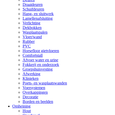
Draaideuren
Schuifdeuren
Hang- en sluitwerk
Lamellenafsluiting
Verlichting
Dekbokken
Wasplaatspalen
Vloer/wand
Rubber
PVC
Horsefloor gietvloeren
Comfortstall
Afvoer water en urine
Fokkerij en onderzoek
Groepshuisvesting
Afwerking
Klinieken
Poets- en wasplaatswanden
Voersystemen
Overkappingen
Decoratie
Borden en beelden
Omheining
Hout