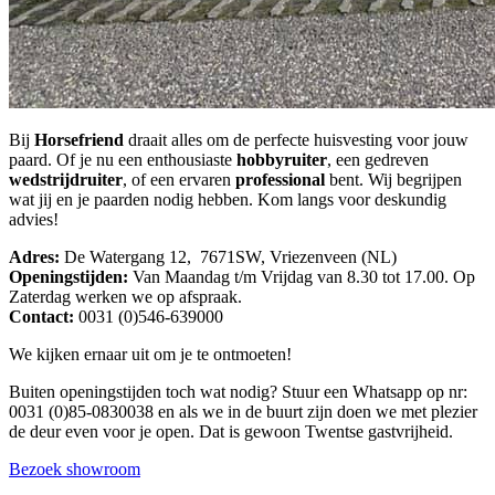
Bij
Horsefriend
draait alles om de perfecte huisvesting voor jouw
paard. Of je nu een enthousiaste
hobbyruiter
, een gedreven
wedstrijdruiter
, of een ervaren
professional
bent. Wij begrijpen
wat jij en je paarden nodig hebben. Kom langs voor deskundig
advies!
Adres:
De Watergang 12, 7671SW, Vriezenveen (NL)
Openingstijden:
Van Maandag t/m Vrijdag van 8.30 tot 17.00. Op
Zaterdag werken we op afspraak.
Contact:
0031 (0)546-639000
We kijken ernaar uit om je te ontmoeten!
Buiten openingstijden toch wat nodig? Stuur een Whatsapp op nr:
0031 (0)85-0830038 en als we in de buurt zijn doen we met plezier
de deur even voor je open. Dat is gewoon Twentse gastvrijheid.
Bezoek showroom