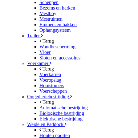
Scheppen
Bezems en harken
Mestboy
Mestruimen
Emmers en bakken
Ophangsysteem
Trailer
Terug
Wandbescherming
Vloer
Sloten en accessoires
Voerkamer
Terug
Voerkarren
Voeropslag
Hooistomers
Voerscheppen
Ongediertebestrijding
Terug
Automatische bestrijding
Biologische bestrijding
Elektrische bestrijding
Weide en Paddock
Terug
Houten poorten