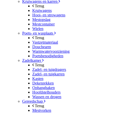
Kruiwagens en karren
Terug
Kruiwagens
Hooi- en strowagens
Mestopslag
Mestcontainer
Wielen
Poets- en wasplaats
Terug
Vastzetmateriaal
Douchearm
Warmwatervoorziening
Poetsbenodigheden
Zadelkamer
Terug
Zadel- en tuigdragers
Zadel- en tuigkarren
Kasten
Dekenrekken
Ophanghaken
Hoofdstelhouders
Wassen en drogen
Gereedschap
Terug
Mestvorken