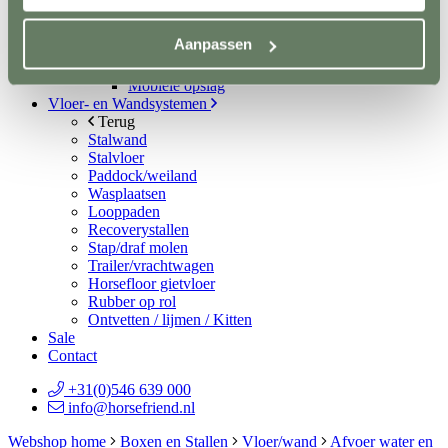
Spelmateriaal
Hindernisopslag
Aanpassen
Terug
Vaste opslag
Mobiele opslag
Vloer- en Wandsystemen
Terug
Stalwand
Stalvloer
Paddock/weiland
Wasplaatsen
Looppaden
Recoverystallen
Stap/draf molen
Trailer/vrachtwagen
Horsefloor gietvloer
Rubber op rol
Ontvetten / lijmen / Kitten
Sale
Contact
+31(0)546 639 000
info@horsefriend.nl
Webshop home
Boxen en Stallen
Vloer/wand
Afvoer water en