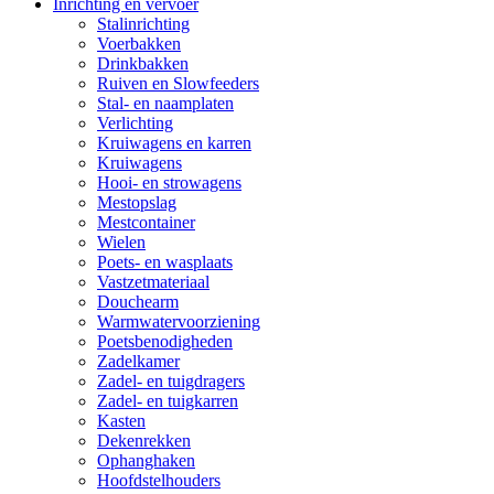
Inrichting en vervoer
Stalinrichting
Voerbakken
Drinkbakken
Ruiven en Slowfeeders
Stal- en naamplaten
Verlichting
Kruiwagens en karren
Kruiwagens
Hooi- en strowagens
Mestopslag
Mestcontainer
Wielen
Poets- en wasplaats
Vastzetmateriaal
Douchearm
Warmwatervoorziening
Poetsbenodigheden
Zadelkamer
Zadel- en tuigdragers
Zadel- en tuigkarren
Kasten
Dekenrekken
Ophanghaken
Hoofdstelhouders