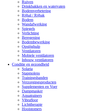
Ruiven
Drinkbakken en watervaten
Bodemverbetering
Rijhal / Rijbak
Bodem
Wandafwerking
Spiegels
Verlichting
Beregening
Bodembewerking
Opstijghulp
Ventilatoren
Mobiele ventilatoren
Inbouw ventilatoren
Conditie en gezondheid
Solaria
Stapmolens
Trainingsbanden
Verzorgingsproducten
Supplementen en Voer
Dampmasker
Aquatrainers
Vibrafloor
Lichttherapie
Hooistomers