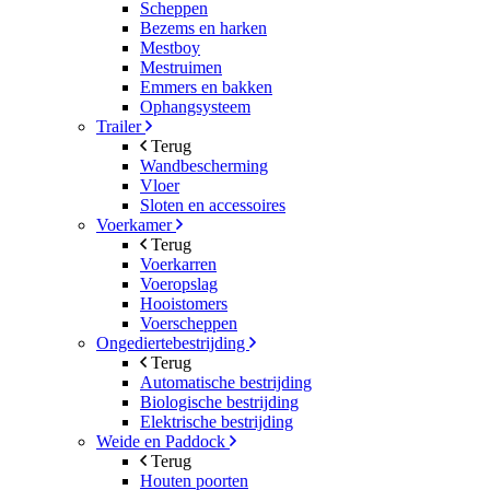
Scheppen
Bezems en harken
Mestboy
Mestruimen
Emmers en bakken
Ophangsysteem
Trailer
Terug
Wandbescherming
Vloer
Sloten en accessoires
Voerkamer
Terug
Voerkarren
Voeropslag
Hooistomers
Voerscheppen
Ongediertebestrijding
Terug
Automatische bestrijding
Biologische bestrijding
Elektrische bestrijding
Weide en Paddock
Terug
Houten poorten