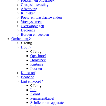
Fokkerij en onderzoek
Groepshuisvesting
Afwerking
Klinieken
Poets- en wasplaatswanden
Voersystemen
Overkappingen
Decoratie
Borden en beelden
Omheining
Terug
Hout
Terug
Opschroef
Doorsteek
Kastanje
Poorten
Kunststof
Beoband
Lint en koord
Terug
Lint
Koord
Permanentkabel
Schrikstroom apparaten