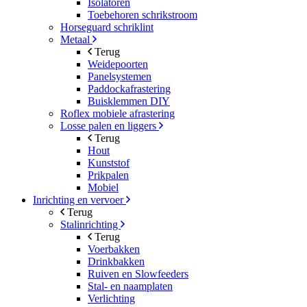
Isolatoren
Toebehoren schrikstroom
Horseguard schriklint
Metaal
Terug
Weidepoorten
Panelsystemen
Paddockafrastering
Buisklemmen DIY
Roflex mobiele afrastering
Losse palen en liggers
Terug
Hout
Kunststof
Prikpalen
Mobiel
Inrichting en vervoer
Terug
Stalinrichting
Terug
Voerbakken
Drinkbakken
Ruiven en Slowfeeders
Stal- en naamplaten
Verlichting