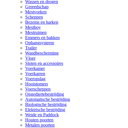
Wassen en drogen
Gereedschap
Mestvorken
Scheppen
Bezems en harken
Mestboy
Mestruimen
Emmers en bakken
Ophangsysteem
Trailer
Wandbescherming
Vloer
Sloten en accessoires
Voerkamer
Voerkarren
Voeropslag
Hooistomers
Voerscheppen
Ongediertebestrijding
Automatische bestrijding
Biologische bestrijding
Elektrische bestrijding
Weide en Paddock
Houten poorten
Metalen poorten