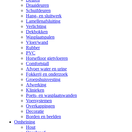
Draaideuren
Schuifdeuren
Hang- en sluitwerk
Lamellenafsluiting
Verlichting
Dekbokken
Wasplaatspalen
Vloer/wand
Rubber
PVC
Horsefloor gietvloeren
Comfortstall
Afvoer water en urine
Fokkerij en onderzoek
Groepshuisvesting
Afwerking
Klinieken
Poets- en wasplaatswanden
Voersystemen
Overkappingen
Decoratie
Borden en beelden
Omheining
Hout