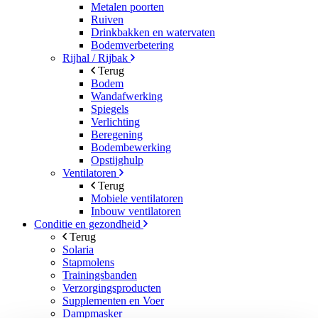
Metalen poorten
Ruiven
Drinkbakken en watervaten
Bodemverbetering
Rijhal / Rijbak
Terug
Bodem
Wandafwerking
Spiegels
Verlichting
Beregening
Bodembewerking
Opstijghulp
Ventilatoren
Terug
Mobiele ventilatoren
Inbouw ventilatoren
Conditie en gezondheid
Terug
Solaria
Stapmolens
Trainingsbanden
Verzorgingsproducten
Supplementen en Voer
Dampmasker