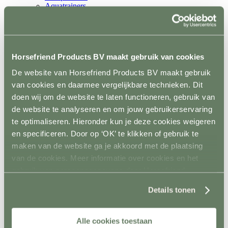
Aquatrainers
Vibrafloor
Lichttherapie
Hooistomers
Stop kicking systeem
Hindernissen
Horsefriend Products BV maakt gebruik van cookies
Terug
Springen
De website van Horsefriend Products BV maakt gebruik
Terug
van cookies en daarmee vergelijkbare technieken. Dit
Balken
doen wij om de website te laten functioneren, gebruik van
Staanders
Lepels
de website te analyseren en om jouw gebruikerservaring
Complete hindernisen
te optimaliseren. Hieronder kun je deze cookies weigeren
Cavalettis
en specificeren. Door op ‘OK’ te klikken of gebruik te
Sponsorhindernissen
Sloten
maken van de website ga je akkoord met de plaatsing
Hindernis toebehoren
van de cookies. Meer informatie over cookies en het
Dressuur
gebruik van persoonsgegevens door Horsefriend
Terug
Dressuurpiste
Products BV vind je
hier
.
Letters
Details tonen
Mennen
Terug
Kegels
Alle cookies toestaan
Staanders