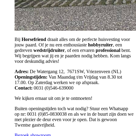
Bij
Horsefriend
draait alles om de perfecte huisvesting voor
jouw paard. Of je nu een enthousiaste
hobbyruiter
, een
gedreven
wedstrijdruiter
, of een ervaren
professional
bent.
Wij begrijpen wat jij en je paarden nodig hebben. Kom langs
voor deskundig advies!
Adres:
De Watergang 12, 7671SW, Vriezenveen (NL)
Openingstijden:
Van Maandag t/m Vrijdag van 8.30 tot
17.00. Op Zaterdag werken we op afspraak.
Contact:
0031 (0)546-639000
We kijken ernaar uit om je te ontmoeten!
Buiten openingstijden toch wat nodig? Stuur een Whatsapp
op nr: 0031 (0)85-0830038 en als we in de buurt zijn doen we
met plezier de deur even voor je open. Dat is gewoon
Twentse gastvrijheid.
Bezoek showroom