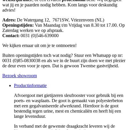
wat jij en je paarden nodig hebben. Kom langs voor deskundig
advies!
Adres:
De Watergang 12, 7671SW, Vriezenveen (NL)
Openingstijden:
Van Maandag t/m Vrijdag van 8.30 tot 17.00. Op
Zaterdag werken we op afspraak.
Contact:
0031 (0)546-639000
We kijken ernaar uit om je te ontmoeten!
Buiten openingstijden toch wat nodig? Stuur een Whatsapp op nr:
0031 (0)85-0830038 en als we in de buurt zijn doen we met plezier
de deur even voor je open. Dat is gewoon Twentse gastvrijheid.
Bezoek showroom
Productinformatie
Afvoergoot met gietijzeren sleufrooster voor gebruik bij een
poets- en wasplaats. De goot is gemaakt van polyesterbeton
met een gegalvaniseerde afwerkrand. Hierdoor is de goot
bestendig tegen urine, mest en chemicaliën en heeft hij een
lange levensduur.
In verband met de gewenste draagkracht leveren wij de