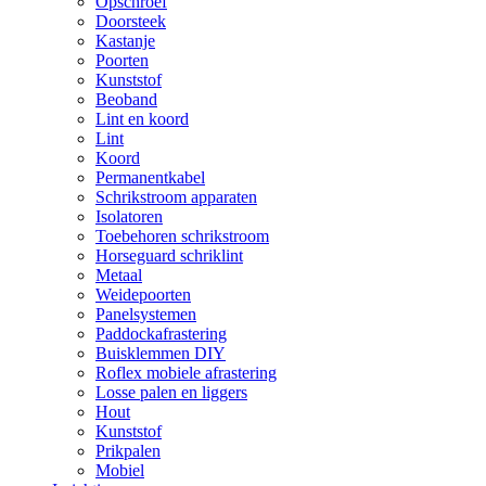
Opschroef
Doorsteek
Kastanje
Poorten
Kunststof
Beoband
Lint en koord
Lint
Koord
Permanentkabel
Schrikstroom apparaten
Isolatoren
Toebehoren schrikstroom
Horseguard schriklint
Metaal
Weidepoorten
Panelsystemen
Paddockafrastering
Buisklemmen DIY
Roflex mobiele afrastering
Losse palen en liggers
Hout
Kunststof
Prikpalen
Mobiel