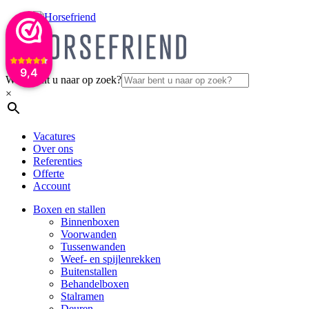
9,4
Waar bent u naar op zoek?
×
Vacatures
Over ons
Referenties
Offerte
Account
Boxen en stallen
Binnenboxen
Voorwanden
Tussenwanden
Weef- en spijlenrekken
Buitenstallen
Behandelboxen
Stalramen
Deuren