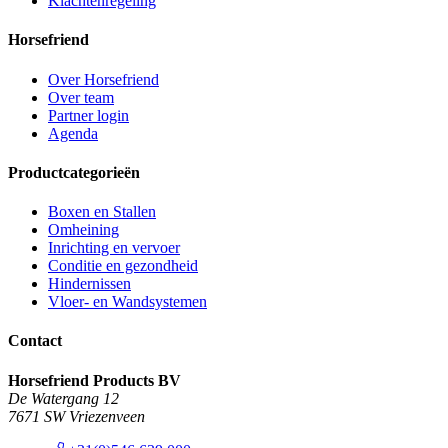
Klachtenregeling
Horsefriend
Over Horsefriend
Over team
Partner login
Agenda
Productcategorieën
Boxen en Stallen
Omheining
Inrichting en vervoer
Conditie en gezondheid
Hindernissen
Vloer- en Wandsystemen
Contact
Horsefriend Products BV
De Watergang 12
7671 SW Vriezenveen