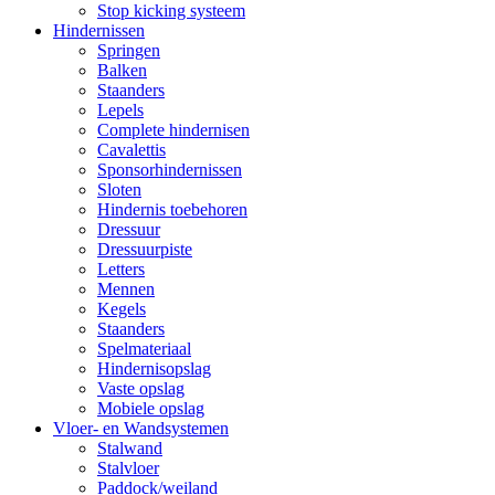
Stop kicking systeem
Hindernissen
Springen
Balken
Staanders
Lepels
Complete hindernisen
Cavalettis
Sponsorhindernissen
Sloten
Hindernis toebehoren
Dressuur
Dressuurpiste
Letters
Mennen
Kegels
Staanders
Spelmateriaal
Hindernisopslag
Vaste opslag
Mobiele opslag
Vloer- en Wandsystemen
Stalwand
Stalvloer
Paddock/weiland