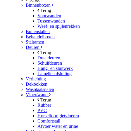
Binnenboxen
Terug
Voorwanden
Tussenwanden
Weef- en spijlenrekken
Buitenstallen
Behandelboxen
Stalramen
Deuren
Terug
Draaideuren
Schuifdeuren
Hang- en sluitwerk
Lamellenafsluiting
Verlichting
Dekbokken
Wasplaatspalen
Vloer/wand
Terug
Rubber
PVC
Horsefloor gietvloeren
Comfortstall
Afvoer water en urine