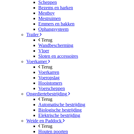
Scheppen
Bezems en harken
Mestboy
Mestruimen
Emmers en bakken
Ophangsysteem
Trailer
Terug
Wandbescherming
Vloer
Sloten en accessoires
Voerkamer
Terug
Voerkarren
Voeropslag
Hooistomers
Voerscheppen
Ongediertebestrijding
Terug
Automatische bestrijding
Biologische bestrijding
Elektrische bestrijding
Weide en Paddock
Terug
Houten poorten