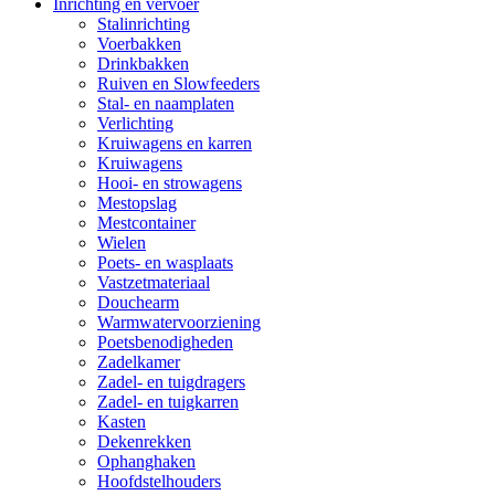
Inrichting en vervoer
Stalinrichting
Voerbakken
Drinkbakken
Ruiven en Slowfeeders
Stal- en naamplaten
Verlichting
Kruiwagens en karren
Kruiwagens
Hooi- en strowagens
Mestopslag
Mestcontainer
Wielen
Poets- en wasplaats
Vastzetmateriaal
Douchearm
Warmwatervoorziening
Poetsbenodigheden
Zadelkamer
Zadel- en tuigdragers
Zadel- en tuigkarren
Kasten
Dekenrekken
Ophanghaken
Hoofdstelhouders