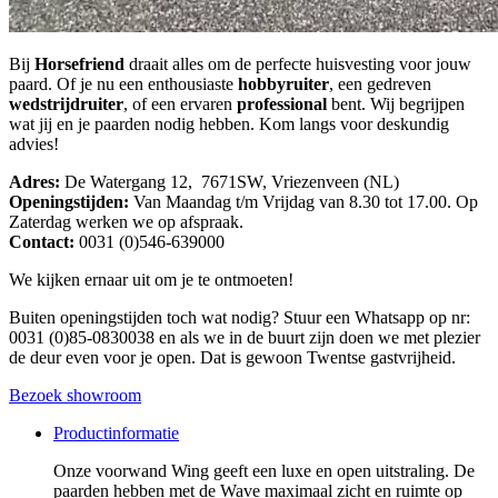
Bij
Horsefriend
draait alles om de perfecte huisvesting voor jouw
paard. Of je nu een enthousiaste
hobbyruiter
, een gedreven
wedstrijdruiter
, of een ervaren
professional
bent. Wij begrijpen
wat jij en je paarden nodig hebben. Kom langs voor deskundig
advies!
Adres:
De Watergang 12, 7671SW, Vriezenveen (NL)
Openingstijden:
Van Maandag t/m Vrijdag van 8.30 tot 17.00. Op
Zaterdag werken we op afspraak.
Contact:
0031 (0)546-639000
We kijken ernaar uit om je te ontmoeten!
Buiten openingstijden toch wat nodig? Stuur een Whatsapp op nr:
0031 (0)85-0830038 en als we in de buurt zijn doen we met plezier
de deur even voor je open. Dat is gewoon Twentse gastvrijheid.
Bezoek showroom
Productinformatie
Onze voorwand Wing geeft een luxe en open uitstraling. De
paarden hebben met de Wave maximaal zicht en ruimte op