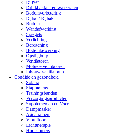
Ruiven
Drinkbakken en watervaten
Bodemverbetering
Rijhal / Rijbak
Bodem
Wandafwerking
Spiegels
Verlichting
Beregening
Bodembewerking
Opstijghulp
Ventilatoren
Mobiele ventilatoren
Inbouw ventilatoren
Conditie en gezondheid
Solaria
Stapmolens
Trainingsbanden
Verzorgingsproducten
Supplementen en Voer
Dampmasker
Aquatrainers
Vibrafloor
Lichttherapie
Hooistomers