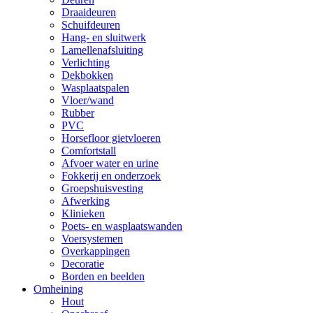
Draaideuren
Schuifdeuren
Hang- en sluitwerk
Lamellenafsluiting
Verlichting
Dekbokken
Wasplaatspalen
Vloer/wand
Rubber
PVC
Horsefloor gietvloeren
Comfortstall
Afvoer water en urine
Fokkerij en onderzoek
Groepshuisvesting
Afwerking
Klinieken
Poets- en wasplaatswanden
Voersystemen
Overkappingen
Decoratie
Borden en beelden
Omheining
Hout