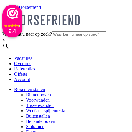
9,4
Waar bent u naar op zoek?
×
Vacatures
Over ons
Referenties
Offerte
Account
Boxen en stallen
Binnenboxen
Voorwanden
Tussenwanden
Weef- en spijlenrekken
Buitenstallen
Behandelboxen
Stalramen
Deuren