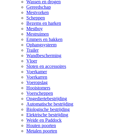
Wassen en drogen
Gereedschap
Mestvorken
Scheppen
Bezems en harken
Mestboy
Mestruimen
Emmers en bakken
Ophangsysteem
Trailer
Wandbescherming
Vloer
Sloten en accessoires
Voerkamer
Voerkarren
Voeropslag
Hooistomers
Voerscheppen
Ongediertebestrijding
Automatische bestrijding
Biologische bestrijding
Elektrische bestrijding
Weide en Paddock
Houten poorten
Metalen poorten