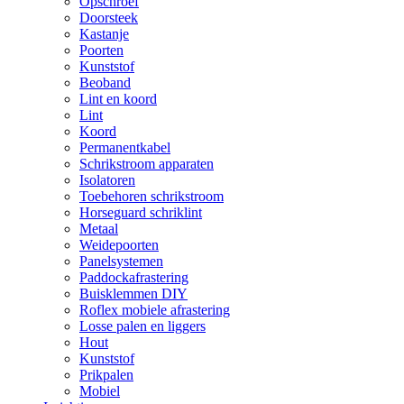
Opschroef
Doorsteek
Kastanje
Poorten
Kunststof
Beoband
Lint en koord
Lint
Koord
Permanentkabel
Schrikstroom apparaten
Isolatoren
Toebehoren schrikstroom
Horseguard schriklint
Metaal
Weidepoorten
Panelsystemen
Paddockafrastering
Buisklemmen DIY
Roflex mobiele afrastering
Losse palen en liggers
Hout
Kunststof
Prikpalen
Mobiel