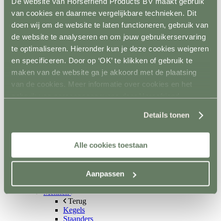
De website van Horsefriend Products BV maakt gebruik
Aquatrainers
van cookies en daarmee vergelijkbare technieken. Dit
Vibrafloor
Lichttherapie
doen wij om de website te laten functioneren, gebruik van
Hooistomers
de website te analyseren en om jouw gebruikerservaring
Stop kicking systeem
te optimaliseren. Hieronder kun je deze cookies weigeren
Hindernissen
Terug
en specificeren. Door op ‘OK’ te klikken of gebruik te
Springen
maken van de website ga je akkoord met de plaatsing
Terug
van de cookies. Meer informatie over cookies en het
Balken
Staanders
gebruik van persoonsgegevens door Horsefriend
Lepels
Products BV vind je
hier
.
Complete hindernisen
Details tonen
Cavalettis
Sponsorhindernissen
Sloten
Alle cookies toestaan
Hindernis toebehoren
Dressuur
Terug
Aanpassen
Dressuurpiste
Letters
Mennen
Terug
Kegels
Staanders