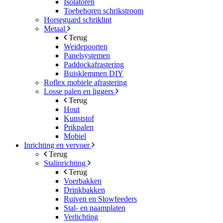
Isolatoren
Toebehoren schrikstroom
Horseguard schriklint
Metaal
Terug
Weidepoorten
Panelsystemen
Paddockafrastering
Buisklemmen DIY
Roflex mobiele afrastering
Losse palen en liggers
Terug
Hout
Kunststof
Prikpalen
Mobiel
Inrichting en vervoer
Terug
Stalinrichting
Terug
Voerbakken
Drinkbakken
Ruiven en Slowfeeders
Stal- en naamplaten
Verlichting