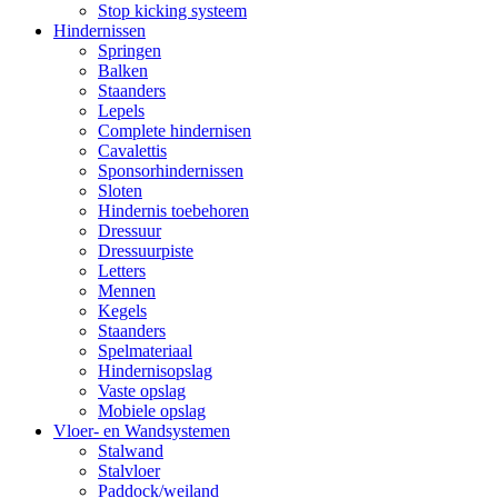
Stop kicking systeem
Hindernissen
Springen
Balken
Staanders
Lepels
Complete hindernisen
Cavalettis
Sponsorhindernissen
Sloten
Hindernis toebehoren
Dressuur
Dressuurpiste
Letters
Mennen
Kegels
Staanders
Spelmateriaal
Hindernisopslag
Vaste opslag
Mobiele opslag
Vloer- en Wandsystemen
Stalwand
Stalvloer
Paddock/weiland