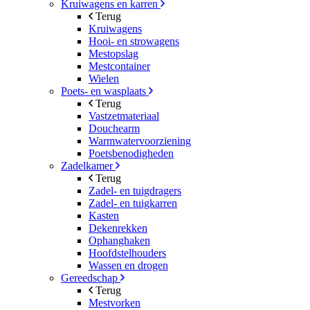
Kruiwagens en karren
Terug
Kruiwagens
Hooi- en strowagens
Mestopslag
Mestcontainer
Wielen
Poets- en wasplaats
Terug
Vastzetmateriaal
Douchearm
Warmwatervoorziening
Poetsbenodigheden
Zadelkamer
Terug
Zadel- en tuigdragers
Zadel- en tuigkarren
Kasten
Dekenrekken
Ophanghaken
Hoofdstelhouders
Wassen en drogen
Gereedschap
Terug
Mestvorken