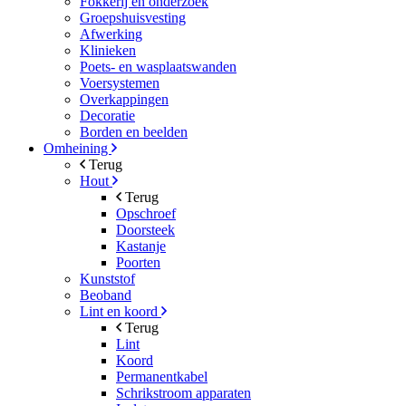
Fokkerij en onderzoek
Groepshuisvesting
Afwerking
Klinieken
Poets- en wasplaatswanden
Voersystemen
Overkappingen
Decoratie
Borden en beelden
Omheining
Terug
Hout
Terug
Opschroef
Doorsteek
Kastanje
Poorten
Kunststof
Beoband
Lint en koord
Terug
Lint
Koord
Permanentkabel
Schrikstroom apparaten