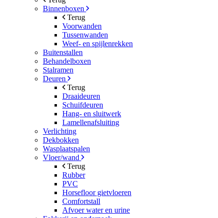
Binnenboxen
Terug
Voorwanden
Tussenwanden
Weef- en spijlenrekken
Buitenstallen
Behandelboxen
Stalramen
Deuren
Terug
Draaideuren
Schuifdeuren
Hang- en sluitwerk
Lamellenafsluiting
Verlichting
Dekbokken
Wasplaatspalen
Vloer/wand
Terug
Rubber
PVC
Horsefloor gietvloeren
Comfortstall
Afvoer water en urine