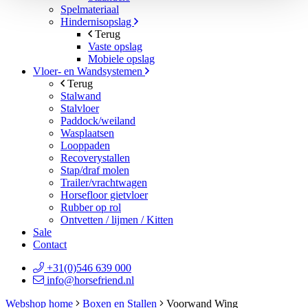
Spelmateriaal
Hindernisopslag
Terug
Vaste opslag
Mobiele opslag
Vloer- en Wandsystemen
Terug
Stalwand
Stalvloer
Paddock/weiland
Wasplaatsen
Looppaden
Recoverystallen
Stap/draf molen
Trailer/vrachtwagen
Horsefloor gietvloer
Rubber op rol
Ontvetten / lijmen / Kitten
Sale
Contact
+31(0)546 639 000
info@horsefriend.nl
Webshop home
Boxen en Stallen
Voorwand Wing