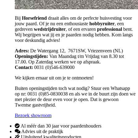
Bij
Horsefriend
draait alles om de perfecte huisvesting voor
jouw paard. Of je nu een enthousiaste
hobbyruiter
, een
gedreven
wedstrijdruiter
, of een ervaren
professional
bent.
Wij begrijpen wat jij en je paarden nodig hebben. Kom langs
voor deskundig advies!
Adres:
De Watergang 12, 7671SW, Vriezenveen (NL)
Openingstijden:
Van Maandag t/m Vrijdag van 8.30 tot
17.00. Op Zaterdag werken we op afspraak.
Contact:
0031 (0)546-639000
We kijken ernaar uit om je te ontmoeten!
Buiten openingstijden toch wat nodig? Stuur een Whatsapp
op nr: 0031 (0)85-0830038 en als we in de buurt zijn doen we
met plezier de deur even voor je open. Dat is gewoon
Twentse gastvrijheid.
Bezoek showroom
Al méér dan 30 jaar voor paardenhouders
Advies uit de praktijk
Uitsluitend kwaliteitsproducten