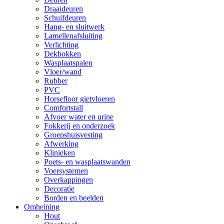
Draaideuren
Schuifdeuren
Hang- en sluitwerk
Lamellenafsluiting
Verlichting
Dekbokken
Wasplaatspalen
Vloer/wand
Rubber
PVC
Horsefloor gietvloeren
Comfortstall
Afvoer water en urine
Fokkerij en onderzoek
Groepshuisvesting
Afwerking
Klinieken
Poets- en wasplaatswanden
Voersystemen
Overkappingen
Decoratie
Borden en beelden
Omheining
Hout