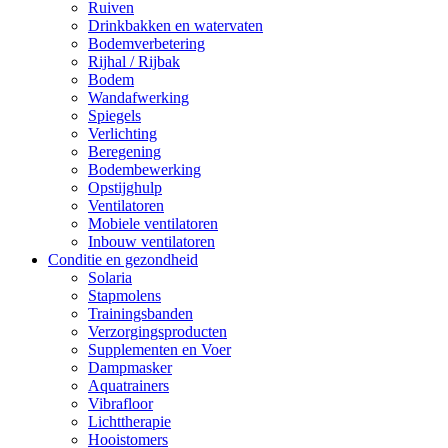
Ruiven
Drinkbakken en watervaten
Bodemverbetering
Rijhal / Rijbak
Bodem
Wandafwerking
Spiegels
Verlichting
Beregening
Bodembewerking
Opstijghulp
Ventilatoren
Mobiele ventilatoren
Inbouw ventilatoren
Conditie en gezondheid
Solaria
Stapmolens
Trainingsbanden
Verzorgingsproducten
Supplementen en Voer
Dampmasker
Aquatrainers
Vibrafloor
Lichttherapie
Hooistomers