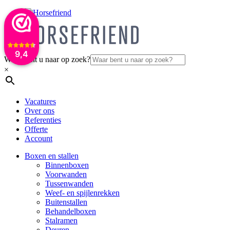
9,4
Waar bent u naar op zoek?
×
Vacatures
Over ons
Referenties
Offerte
Account
Boxen en stallen
Binnenboxen
Voorwanden
Tussenwanden
Weef- en spijlenrekken
Buitenstallen
Behandelboxen
Stalramen
Deuren