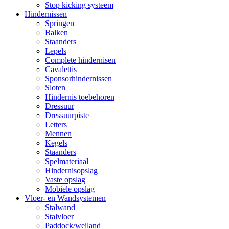
Stop kicking systeem
Hindernissen
Springen
Balken
Staanders
Lepels
Complete hindernisen
Cavalettis
Sponsorhindernissen
Sloten
Hindernis toebehoren
Dressuur
Dressuurpiste
Letters
Mennen
Kegels
Staanders
Spelmateriaal
Hindernisopslag
Vaste opslag
Mobiele opslag
Vloer- en Wandsystemen
Stalwand
Stalvloer
Paddock/weiland