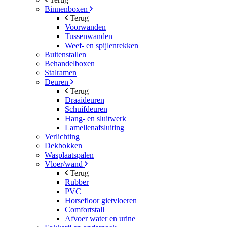
Binnenboxen
Terug
Voorwanden
Tussenwanden
Weef- en spijlenrekken
Buitenstallen
Behandelboxen
Stalramen
Deuren
Terug
Draaideuren
Schuifdeuren
Hang- en sluitwerk
Lamellenafsluiting
Verlichting
Dekbokken
Wasplaatspalen
Vloer/wand
Terug
Rubber
PVC
Horsefloor gietvloeren
Comfortstall
Afvoer water en urine