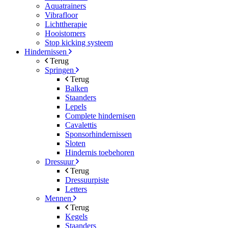
Aquatrainers
Vibrafloor
Lichttherapie
Hooistomers
Stop kicking systeem
Hindernissen
Terug
Springen
Terug
Balken
Staanders
Lepels
Complete hindernisen
Cavalettis
Sponsorhindernissen
Sloten
Hindernis toebehoren
Dressuur
Terug
Dressuurpiste
Letters
Mennen
Terug
Kegels
Staanders