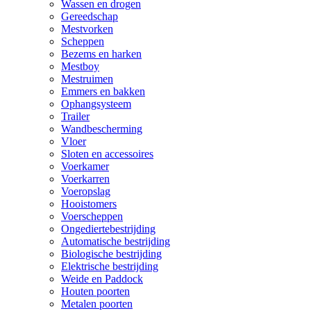
Wassen en drogen
Gereedschap
Mestvorken
Scheppen
Bezems en harken
Mestboy
Mestruimen
Emmers en bakken
Ophangsysteem
Trailer
Wandbescherming
Vloer
Sloten en accessoires
Voerkamer
Voerkarren
Voeropslag
Hooistomers
Voerscheppen
Ongediertebestrijding
Automatische bestrijding
Biologische bestrijding
Elektrische bestrijding
Weide en Paddock
Houten poorten
Metalen poorten