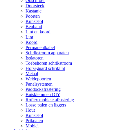
Opschroef
Doorsteek
Kastanje
Poorten
Kunststof
Beoband
Lint en koord
Lint
Koord
Permanentkabel
Schrikstroom apparaten
Isolatoren
Toebehoren schrikstroom
Horseguard schriklint
Metaal
Weidepoorten
Panelsystemen
Paddockafrastering
Buisklemmen DIY
Roflex mobiele afrastering
Losse palen en liggers
Hout
Kunststof
Prikpalen
Mobiel