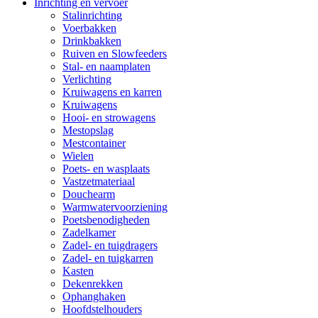
Inrichting en vervoer
Stalinrichting
Voerbakken
Drinkbakken
Ruiven en Slowfeeders
Stal- en naamplaten
Verlichting
Kruiwagens en karren
Kruiwagens
Hooi- en strowagens
Mestopslag
Mestcontainer
Wielen
Poets- en wasplaats
Vastzetmateriaal
Douchearm
Warmwatervoorziening
Poetsbenodigheden
Zadelkamer
Zadel- en tuigdragers
Zadel- en tuigkarren
Kasten
Dekenrekken
Ophanghaken
Hoofdstelhouders