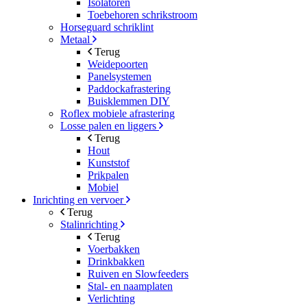
Isolatoren
Toebehoren schrikstroom
Horseguard schriklint
Metaal
Terug
Weidepoorten
Panelsystemen
Paddockafrastering
Buisklemmen DIY
Roflex mobiele afrastering
Losse palen en liggers
Terug
Hout
Kunststof
Prikpalen
Mobiel
Inrichting en vervoer
Terug
Stalinrichting
Terug
Voerbakken
Drinkbakken
Ruiven en Slowfeeders
Stal- en naamplaten
Verlichting