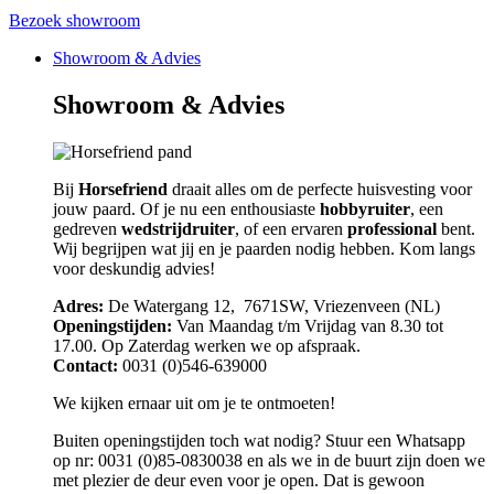
Bezoek showroom
Showroom & Advies
Showroom & Advies
Bij
Horsefriend
draait alles om de perfecte huisvesting voor
jouw paard. Of je nu een enthousiaste
hobbyruiter
, een
gedreven
wedstrijdruiter
, of een ervaren
professional
bent.
Wij begrijpen wat jij en je paarden nodig hebben. Kom langs
voor deskundig advies!
Adres:
De Watergang 12, 7671SW, Vriezenveen (NL)
Openingstijden:
Van Maandag t/m Vrijdag van 8.30 tot
17.00. Op Zaterdag werken we op afspraak.
Contact:
0031 (0)546-639000
We kijken ernaar uit om je te ontmoeten!
Buiten openingstijden toch wat nodig? Stuur een Whatsapp
op nr: 0031 (0)85-0830038 en als we in de buurt zijn doen we
met plezier de deur even voor je open. Dat is gewoon