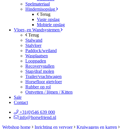
Spelmateriaal
Hindernisopslag
Terug
Vaste opslag
Mobiele opslag
Vloer- en Wandsystemen
Terug
Stalwand
Stalvloer
Paddock/weiland
Wasplaatsen
Looppaden
Recoverystallen
Stap/draf molen
Trailer/vrachtwagen
Horsefloor gietvloer
Rubber op rol
Ontvetten / lijmen / Kitten
Sale
Contact
+31(0)546 639 000
info@horsefriend.nl
Webshop home
Inrichting en vervoer
Kruiwagens en karren