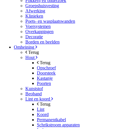
Fokkerij en onderzoek
Groepshuisvesting
Afwerking
Klinieken
Poets- en wasplaatswanden
Voersystemen
Overkappingen
Decoratie
Borden en beelden
Omheining
Terug
Hout
Terug
Opschroef
Doorsteek
Kastanje
Poorten
Kunststof
Beoband
Lint en koord
Terug
Lint
Koord
Permanentkabel
Schrikstroom apparaten