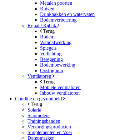
Metalen poorten
Ruiven
Drinkbakken en watervaten
Bodemverbetering
Rijhal / Rijbak
Terug
Bodem
Wandafwerking
Spiegels
Verlichting
Beregening
Bodembewerking
Opstijghulp
Ventilatoren
Terug
Mobiele ventilatoren
Inbouw ventilatoren
Conditie en gezondheid
Terug
Solaria
Stapmolens
Trainingsbanden
Verzorgingsproducten
Supplementen en Voer
Dampmasker