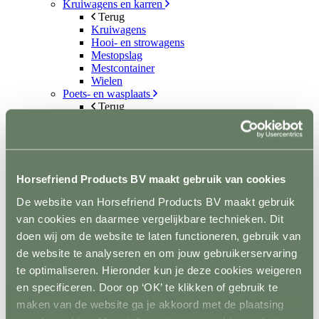
Kruiwagens en karren
Terug
Kruiwagens
Hooi- en strowagens
Mestopslag
Mestcontainer
Wielen
Poets- en wasplaats
Terug
Vastzetmateriaal
Douchearm
Warmwatervoorziening
Poetsbenodigheden
Zadelkamer
Horsefriend Products BV maakt gebruik van cookies
Terug
Zadel- en tuigdragers
De website van Horsefriend Products BV maakt gebruik
Zadel- en tuigkarren
van cookies en daarmee vergelijkbare technieken. Dit
Kasten
Dekenrekken
doen wij om de website te laten functioneren, gebruik van
Ophanghaken
de website te analyseren en om jouw gebruikerservaring
Hoofdstelhouders
te optimaliseren. Hieronder kun je deze cookies weigeren
Wassen en drogen
Gereedschap
en specificeren. Door op ‘OK’ te klikken of gebruik te
Terug
maken van de website ga je akkoord met de plaatsing
Mestvorken