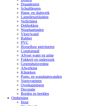
Draaideuren
Schuifdeuren
Hang- en sluitwerk
Lamellenafsluiting
Verlichting
Dekbokken
Wasplaatspalen
Vloer/wand
Rubber
PVC
Horsefloor gietvloeren
Comfortstall
Afvoer water en urine
Fokkerij en onderzoek
Groepshuisvesting
Afwerking
Klinieken
Poets- en wasplaatswanden
Voersystemen
Overkappingen
Decoratie
Borden en beelden
Omheining
Hout