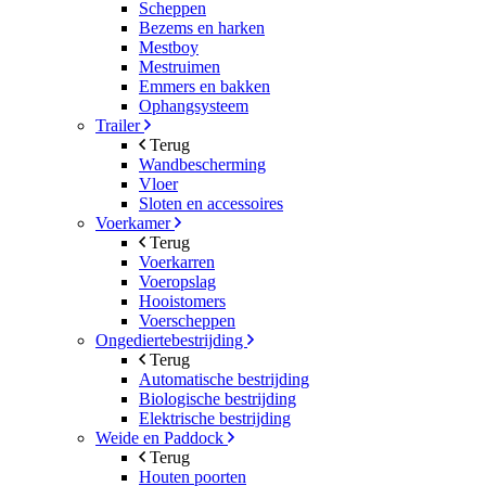
Scheppen
Bezems en harken
Mestboy
Mestruimen
Emmers en bakken
Ophangsysteem
Trailer
Terug
Wandbescherming
Vloer
Sloten en accessoires
Voerkamer
Terug
Voerkarren
Voeropslag
Hooistomers
Voerscheppen
Ongediertebestrijding
Terug
Automatische bestrijding
Biologische bestrijding
Elektrische bestrijding
Weide en Paddock
Terug
Houten poorten