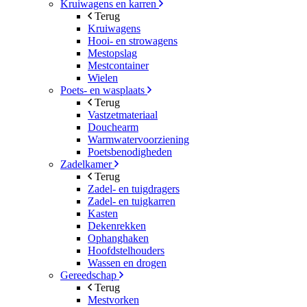
Kruiwagens en karren
Terug
Kruiwagens
Hooi- en strowagens
Mestopslag
Mestcontainer
Wielen
Poets- en wasplaats
Terug
Vastzetmateriaal
Douchearm
Warmwatervoorziening
Poetsbenodigheden
Zadelkamer
Terug
Zadel- en tuigdragers
Zadel- en tuigkarren
Kasten
Dekenrekken
Ophanghaken
Hoofdstelhouders
Wassen en drogen
Gereedschap
Terug
Mestvorken