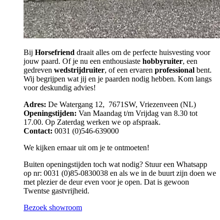
Bij
Horsefriend
draait alles om de perfecte huisvesting voor
jouw paard. Of je nu een enthousiaste
hobbyruiter
, een
gedreven
wedstrijdruiter
, of een ervaren
professional
bent.
Wij begrijpen wat jij en je paarden nodig hebben. Kom langs
voor deskundig advies!
Adres:
De Watergang 12, 7671SW, Vriezenveen (NL)
Openingstijden:
Van Maandag t/m Vrijdag van 8.30 tot
17.00. Op Zaterdag werken we op afspraak.
Contact:
0031 (0)546-639000
We kijken ernaar uit om je te ontmoeten!
Buiten openingstijden toch wat nodig? Stuur een Whatsapp
op nr: 0031 (0)85-0830038 en als we in de buurt zijn doen we
met plezier de deur even voor je open. Dat is gewoon
Twentse gastvrijheid.
Bezoek showroom