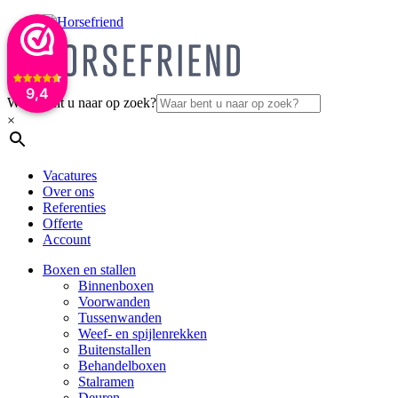
9,4
Waar bent u naar op zoek?
×
Vacatures
Over ons
Referenties
Offerte
Account
Boxen en stallen
Binnenboxen
Voorwanden
Tussenwanden
Weef- en spijlenrekken
Buitenstallen
Behandelboxen
Stalramen
Deuren