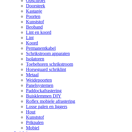
Opschroef
Doorsteek
Kastanje
Poorten
Kunststof
Beoband
Lint en koord
Lint
Koord
Permanentkabel
Schrikstroom apparaten
Isolatoren
Toebehoren schrikstroom
Horseguard schriklint
Metaal
Weidepoorten
Panelsystemen
Paddockafrastering
Buisklemmen DIY
Roflex mobiele afrastering
Losse palen en liggers
Hout
Kunststof
Prikpalen
Mobiel