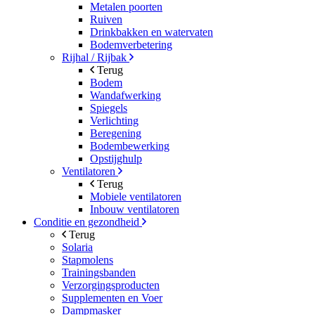
Metalen poorten
Ruiven
Drinkbakken en watervaten
Bodemverbetering
Rijhal / Rijbak
Terug
Bodem
Wandafwerking
Spiegels
Verlichting
Beregening
Bodembewerking
Opstijghulp
Ventilatoren
Terug
Mobiele ventilatoren
Inbouw ventilatoren
Conditie en gezondheid
Terug
Solaria
Stapmolens
Trainingsbanden
Verzorgingsproducten
Supplementen en Voer
Dampmasker