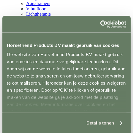
Aquatrainers
Vibrafloor
Lichttherapie
Hooistomers
Stop kicking systeem
Hindernissen
Terug
Springen
Horsefriend Products BV maakt gebruik van cookies
Terug
Balken
De website van Horsefriend Products BV maakt gebruik
Staanders
van cookies en daarmee vergelijkbare technieken. Dit
Lepels
Complete hindernisen
doen wij om de website te laten functioneren, gebruik van
Cavalettis
de website te analyseren en om jouw gebruikerservaring
Sponsorhindernissen
te optimaliseren. Hieronder kun je deze cookies weigeren
Sloten
Hindernis toebehoren
en specificeren. Door op ‘OK’ te klikken of gebruik te
Dressuur
maken van de website ga je akkoord met de plaatsing
Terug
van de cookies. Meer informatie over cookies en het
Dressuurpiste
Letters
gebruik van persoonsgegevens door Horsefriend
Mennen
Products BV vind je
hier
.
Terug
Details tonen
Kegels
Staanders