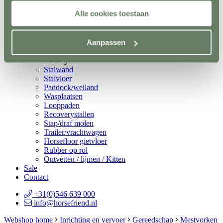
Spelmateriaal
Alle cookies toestaan
Hindernisopslag
Terug
Vaste opslag
Aanpassen
Mobiele opslag
Vloer- en Wandsystemen
Terug
Stalwand
Stalvloer
Paddock/weiland
Wasplaatsen
Looppaden
Recoverystallen
Stap/draf molen
Trailer/vrachtwagen
Horsefloor gietvloer
Rubber op rol
Ontvetten / lijmen / Kitten
Sale
Contact
+31(0)546 639 000
info@horsefriend.nl
Webshop home
Inrichting en vervoer
Gereedschap
Mestvorken