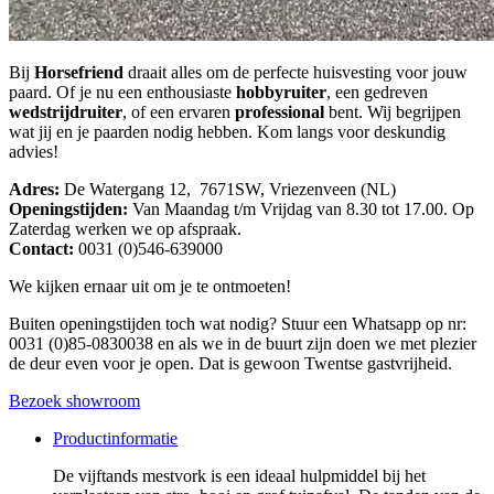
Bij
Horsefriend
draait alles om de perfecte huisvesting voor jouw
paard. Of je nu een enthousiaste
hobbyruiter
, een gedreven
wedstrijdruiter
, of een ervaren
professional
bent. Wij begrijpen
wat jij en je paarden nodig hebben. Kom langs voor deskundig
advies!
Adres:
De Watergang 12, 7671SW, Vriezenveen (NL)
Openingstijden:
Van Maandag t/m Vrijdag van 8.30 tot 17.00. Op
Zaterdag werken we op afspraak.
Contact:
0031 (0)546-639000
We kijken ernaar uit om je te ontmoeten!
Buiten openingstijden toch wat nodig? Stuur een Whatsapp op nr:
0031 (0)85-0830038 en als we in de buurt zijn doen we met plezier
de deur even voor je open. Dat is gewoon Twentse gastvrijheid.
Bezoek showroom
Productinformatie
De vijftands mestvork is een ideaal hulpmiddel bij het