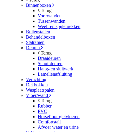
Binnenboxen
Terug
Voorwanden
Tussenwanden
Weef- en spijlenrekken
Buitenstallen
Behandelboxen
Stalramen
Deuren
Terug
Draaideuren
Schuifdeuren
Hang- en sluitwerk
Lamellenafsluiting
Verlichting
Dekbokken
Wasplaatspalen
Vloer/wand
Terug
Rubber
PVC
Horsefloor gietvloeren
Comfortstall
Afvoer water en urine