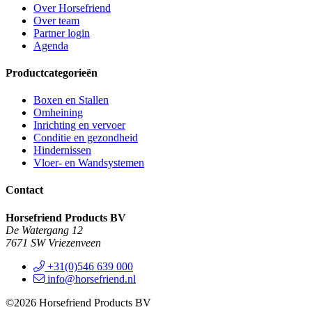
Over Horsefriend
Over team
Partner login
Agenda
Productcategorieën
Boxen en Stallen
Omheining
Inrichting en vervoer
Conditie en gezondheid
Hindernissen
Vloer- en Wandsystemen
Contact
Horsefriend Products BV
De Watergang 12
7671 SW Vriezenveen
+31(0)546 639 000
info@horsefriend.nl
©2026 Horsefriend Products BV