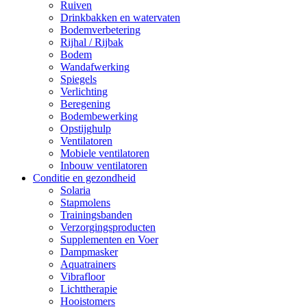
Ruiven
Drinkbakken en watervaten
Bodemverbetering
Rijhal / Rijbak
Bodem
Wandafwerking
Spiegels
Verlichting
Beregening
Bodembewerking
Opstijghulp
Ventilatoren
Mobiele ventilatoren
Inbouw ventilatoren
Conditie en gezondheid
Solaria
Stapmolens
Trainingsbanden
Verzorgingsproducten
Supplementen en Voer
Dampmasker
Aquatrainers
Vibrafloor
Lichttherapie
Hooistomers