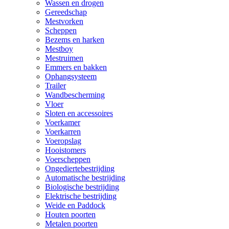
Wassen en drogen
Gereedschap
Mestvorken
Scheppen
Bezems en harken
Mestboy
Mestruimen
Emmers en bakken
Ophangsysteem
Trailer
Wandbescherming
Vloer
Sloten en accessoires
Voerkamer
Voerkarren
Voeropslag
Hooistomers
Voerscheppen
Ongediertebestrijding
Automatische bestrijding
Biologische bestrijding
Elektrische bestrijding
Weide en Paddock
Houten poorten
Metalen poorten