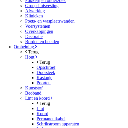
Fokkerij en onderzoek
Groepshuisvesting
Afwerking
Klinieken
Poets- en wasplaatswanden
Voersystemen
Overkappingen
Decoratie
Borden en beelden
Omheining
Terug
Hout
Terug
Opschroef
Doorsteek
Kastanje
Poorten
Kunststof
Beoband
Lint en koord
Terug
Lint
Koord
Permanentkabel
Schrikstroom apparaten