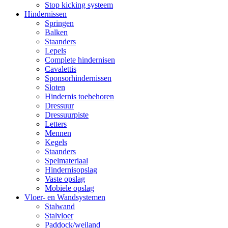
Stop kicking systeem
Hindernissen
Springen
Balken
Staanders
Lepels
Complete hindernisen
Cavalettis
Sponsorhindernissen
Sloten
Hindernis toebehoren
Dressuur
Dressuurpiste
Letters
Mennen
Kegels
Staanders
Spelmateriaal
Hindernisopslag
Vaste opslag
Mobiele opslag
Vloer- en Wandsystemen
Stalwand
Stalvloer
Paddock/weiland