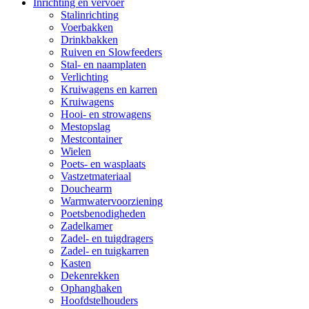
Inrichting en vervoer
Stalinrichting
Voerbakken
Drinkbakken
Ruiven en Slowfeeders
Stal- en naamplaten
Verlichting
Kruiwagens en karren
Kruiwagens
Hooi- en strowagens
Mestopslag
Mestcontainer
Wielen
Poets- en wasplaats
Vastzetmateriaal
Douchearm
Warmwatervoorziening
Poetsbenodigheden
Zadelkamer
Zadel- en tuigdragers
Zadel- en tuigkarren
Kasten
Dekenrekken
Ophanghaken
Hoofdstelhouders