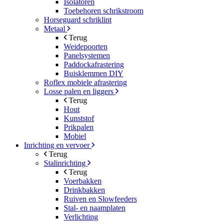
Isolatoren
Toebehoren schrikstroom
Horseguard schriklint
Metaal
Terug
Weidepoorten
Panelsystemen
Paddockafrastering
Buisklemmen DIY
Roflex mobiele afrastering
Losse palen en liggers
Terug
Hout
Kunststof
Prikpalen
Mobiel
Inrichting en vervoer
Terug
Stalinrichting
Terug
Voerbakken
Drinkbakken
Ruiven en Slowfeeders
Stal- en naamplaten
Verlichting