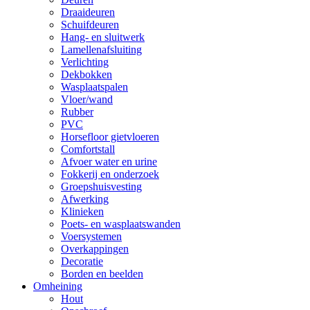
Draaideuren
Schuifdeuren
Hang- en sluitwerk
Lamellenafsluiting
Verlichting
Dekbokken
Wasplaatspalen
Vloer/wand
Rubber
PVC
Horsefloor gietvloeren
Comfortstall
Afvoer water en urine
Fokkerij en onderzoek
Groepshuisvesting
Afwerking
Klinieken
Poets- en wasplaatswanden
Voersystemen
Overkappingen
Decoratie
Borden en beelden
Omheining
Hout