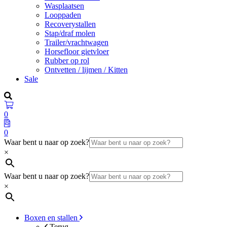
Wasplaatsen
Looppaden
Recoverystallen
Stap/draf molen
Trailer/vrachtwagen
Horsefloor gietvloer
Rubber op rol
Ontvetten / lijmen / Kitten
Sale
0
0
Waar bent u naar op zoek?
×
Waar bent u naar op zoek?
×
Boxen en stallen
Terug