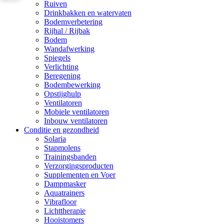
Ruiven
Drinkbakken en watervaten
Bodemverbetering
Rijhal / Rijbak
Bodem
Wandafwerking
Spiegels
Verlichting
Beregening
Bodembewerking
Opstijghulp
Ventilatoren
Mobiele ventilatoren
Inbouw ventilatoren
Conditie en gezondheid
Solaria
Stapmolens
Trainingsbanden
Verzorgingsproducten
Supplementen en Voer
Dampmasker
Aquatrainers
Vibrafloor
Lichttherapie
Hooistomers