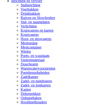
Inrichting en vervoer
Stalinrichting
Voerbakken
Drinkbakken
Ruiven en Slowfeeders
Stal- en naamplaten
Verlichting
Kruiwagens en karren
Kruiwagens
Hooi- en strowagens
Mestopslag
Mestcontainer
Wielen
Poets- en wasplaats
Vastzetmateriaal
Douchearm
Warmwatervoorziening
Poetsbenodigheden
Zadelkamer
Zadel- en tuigdragers
Zadel- en tuigkarren
Kasten
Dekenrekken
Ophanghaken
Hoofdstelhouders