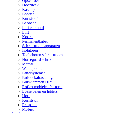
Opschroef
Doorsteek
Kastanje
Poorten
Kunststof
Beoband
Lint en koord
Lint
Koord
Permanentkabel
Schrikstroom apparaten
Isolatoren
Toebehoren schrikstroom
Horseguard schriklint
Metaal
Weidepoorten
Panelsystemen
Paddockafrastering
Buisklemmen DIY
Roflex mobiele afrastering
Losse palen en liggers
Hout
Kunststof
Prikpalen
Mobiel