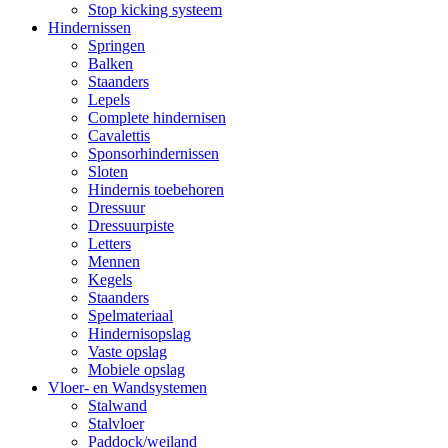
Stop kicking systeem
Hindernissen
Springen
Balken
Staanders
Lepels
Complete hindernisen
Cavalettis
Sponsorhindernissen
Sloten
Hindernis toebehoren
Dressuur
Dressuurpiste
Letters
Mennen
Kegels
Staanders
Spelmateriaal
Hindernisopslag
Vaste opslag
Mobiele opslag
Vloer- en Wandsystemen
Stalwand
Stalvloer
Paddock/weiland