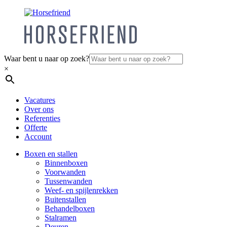
Waar bent u naar op zoek?
×
Vacatures
Over ons
Referenties
Offerte
Account
Boxen en stallen
Binnenboxen
Voorwanden
Tussenwanden
Weef- en spijlenrekken
Buitenstallen
Behandelboxen
Stalramen
Deuren