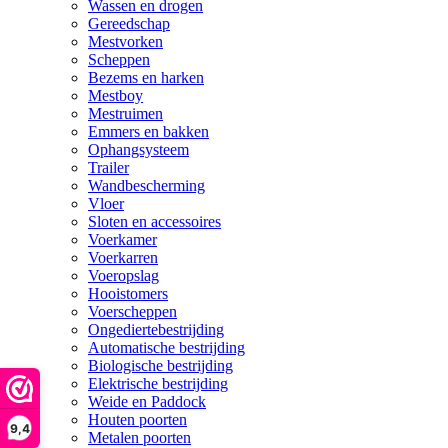
Wassen en drogen
Gereedschap
Mestvorken
Scheppen
Bezems en harken
Mestboy
Mestruimen
Emmers en bakken
Ophangsysteem
Trailer
Wandbescherming
Vloer
Sloten en accessoires
Voerkamer
Voerkarren
Voeropslag
Hooistomers
Voerscheppen
Ongediertebestrijding
Automatische bestrijding
Biologische bestrijding
Elektrische bestrijding
Weide en Paddock
Houten poorten
9,4
Metalen poorten