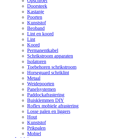
Opschroef
Doorsteek
Kastanje
Poorten
Kunststof
Beoband
Lint en koord
Lint
Koord
Permanentkabel
Schrikstroom apparaten
Isolatoren
Toebehoren schrikstroom
Horseguard schriklint
Metaal
Weidepoorten
Panelsystemen
Paddockafrastering
Buisklemmen DIY
Roflex mobiele afrastering
Losse palen en liggers
Hout
Kunststof
Prikpalen
Mobiel