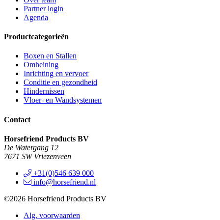
Partner login
Agenda
Productcategorieën
Boxen en Stallen
Omheining
Inrichting en vervoer
Conditie en gezondheid
Hindernissen
Vloer- en Wandsystemen
Contact
Horsefriend Products BV
De Watergang 12
7671 SW Vriezenveen
+31(0)546 639 000
info@horsefriend.nl
©2026 Horsefriend Products BV
Alg. voorwaarden