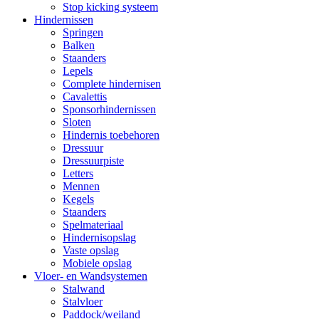
Stop kicking systeem
Hindernissen
Springen
Balken
Staanders
Lepels
Complete hindernisen
Cavalettis
Sponsorhindernissen
Sloten
Hindernis toebehoren
Dressuur
Dressuurpiste
Letters
Mennen
Kegels
Staanders
Spelmateriaal
Hindernisopslag
Vaste opslag
Mobiele opslag
Vloer- en Wandsystemen
Stalwand
Stalvloer
Paddock/weiland