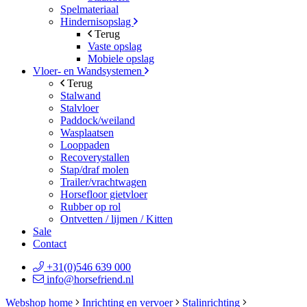
Spelmateriaal
Hindernisopslag
Terug
Vaste opslag
Mobiele opslag
Vloer- en Wandsystemen
Terug
Stalwand
Stalvloer
Paddock/weiland
Wasplaatsen
Looppaden
Recoverystallen
Stap/draf molen
Trailer/vrachtwagen
Horsefloor gietvloer
Rubber op rol
Ontvetten / lijmen / Kitten
Sale
Contact
+31(0)546 639 000
info@horsefriend.nl
Webshop home
Inrichting en vervoer
Stalinrichting