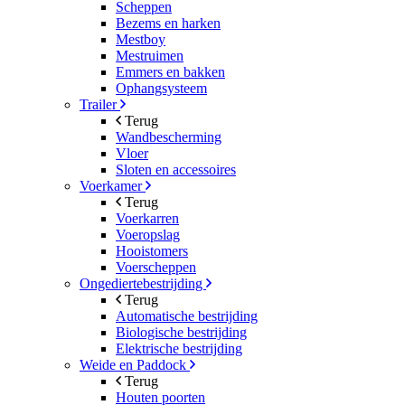
Scheppen
Bezems en harken
Mestboy
Mestruimen
Emmers en bakken
Ophangsysteem
Trailer
Terug
Wandbescherming
Vloer
Sloten en accessoires
Voerkamer
Terug
Voerkarren
Voeropslag
Hooistomers
Voerscheppen
Ongediertebestrijding
Terug
Automatische bestrijding
Biologische bestrijding
Elektrische bestrijding
Weide en Paddock
Terug
Houten poorten