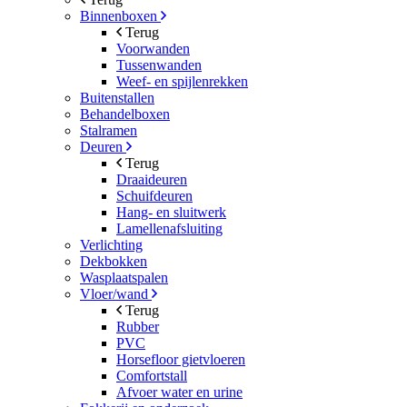
Binnenboxen
Terug
Voorwanden
Tussenwanden
Weef- en spijlenrekken
Buitenstallen
Behandelboxen
Stalramen
Deuren
Terug
Draaideuren
Schuifdeuren
Hang- en sluitwerk
Lamellenafsluiting
Verlichting
Dekbokken
Wasplaatspalen
Vloer/wand
Terug
Rubber
PVC
Horsefloor gietvloeren
Comfortstall
Afvoer water en urine