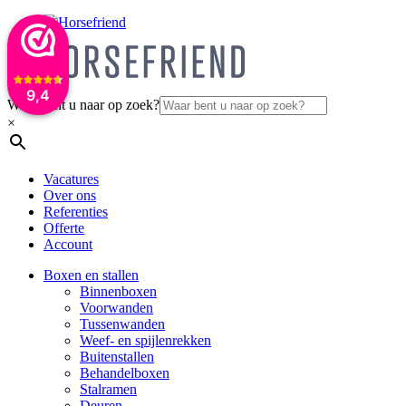
9,4
Waar bent u naar op zoek?
×
Vacatures
Over ons
Referenties
Offerte
Account
Boxen en stallen
Binnenboxen
Voorwanden
Tussenwanden
Weef- en spijlenrekken
Buitenstallen
Behandelboxen
Stalramen
Deuren