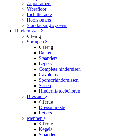
Aquatrainers
Vibrafloor
Lichttherapie
Hooistomers
Stop kicking systeem
Hindernissen
Terug
Springen
Terug
Balken
Staanders
Lepels
Complete hindernisen
Cavalettis
Sponsorhindernissen
Sloten
Hindernis toebehoren
Dressuur
Terug
Dressuurpiste
Letters
Mennen
Terug
Kegels
Staanders