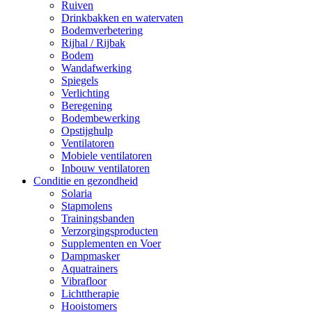
Ruiven
Drinkbakken en watervaten
Bodemverbetering
Rijhal / Rijbak
Bodem
Wandafwerking
Spiegels
Verlichting
Beregening
Bodembewerking
Opstijghulp
Ventilatoren
Mobiele ventilatoren
Inbouw ventilatoren
Conditie en gezondheid
Solaria
Stapmolens
Trainingsbanden
Verzorgingsproducten
Supplementen en Voer
Dampmasker
Aquatrainers
Vibrafloor
Lichttherapie
Hooistomers