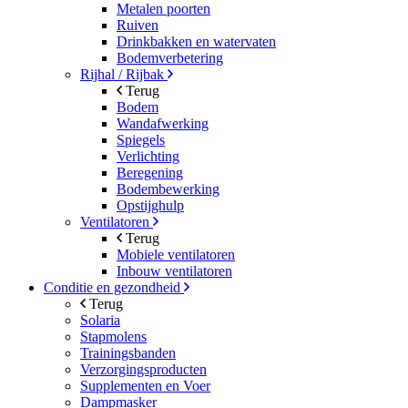
Metalen poorten
Ruiven
Drinkbakken en watervaten
Bodemverbetering
Rijhal / Rijbak
Terug
Bodem
Wandafwerking
Spiegels
Verlichting
Beregening
Bodembewerking
Opstijghulp
Ventilatoren
Terug
Mobiele ventilatoren
Inbouw ventilatoren
Conditie en gezondheid
Terug
Solaria
Stapmolens
Trainingsbanden
Verzorgingsproducten
Supplementen en Voer
Dampmasker