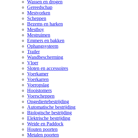
Wassen en drogen
Gereedschap
Mestvorken
Scheppen
Bezems en harken
Mestboy
Mestruimen
Emmers en bakken
Ophangsysteem
Trailer
Wandbescherming
Vloer
Sloten en accessoires
Voerkamer
Voerkarren
Voeropslag
Hooistomers
Voerscheppen
Ongediertebestrijding
Automatische bestrijding
Biologische bestrijding
Elektrische bestrijding
Weide en Paddock
Houten poorten
Metalen poorten