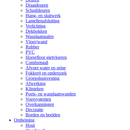
Draaideuren
Schuifdeuren
Hang- en sluitwerk
Lamellenafsluiting
Verlichting
Dekbokken
Wasplaatspalen
Vloer/wand
Rubber
PVC
Horsefloor gietvloeren
Comfortstall
Afvoer water en urine
Fokkerij en onderzoek
Groepshuisvesting
Afwerking
Klinieken
Poets- en wasplaatswanden
Voersystemen
Overkappingen
Decoratie
Borden en beelden
Omheining
Hout