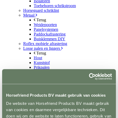
Isolatoren
Toebehoren schrikstroom
Horseguard schriklint
Metaal
Terug
Weidepoorten
Panelsystemen
Paddockafrastering
Buisklemmen DIY
Roflex mobiele afrastering
Losse palen en liggers
Terug
Hout
Kunststof
Prikpalen
Mobiel
Inrichting en vervoer
Terug
Stalinrichting
Terug
Horsefriend Products BV maakt gebruik van cookies
Voerbakken
Drinkbakken
De website van Horsefriend Products BV maakt gebruik
Ruiven en Slowfeeders
van cookies en daarmee vergelijkbare technieken. Dit
Stal- en naamplaten
Verlichting
doen wij om de website te laten functioneren, gebruik van