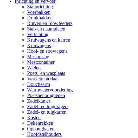
Inrichting en vervoer
Stalinrichting
Voerbakken
Drinkbakken
Ruiven en Slowfeeders
Stal- en naamplaten
Verlichting
Kruiwagens en karren
Kruiwagens
Hooi- en strowagens
Mestopslag
Mestcontainer
Wielen
Poets- en wasplaats
Vastzetmateriaal
Douchearm
Warmwatervoorziening
Poetsbenodigheden
Zadelkamer
Zadel- en tuigdragers
Zadel- en tuigkarren
Kasten
Dekenrekken
Ophanghaken
Hoofdstelhouders