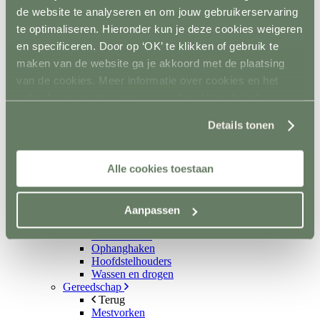
Kruiwagens en karren
de website te analyseren en om jouw gebruikerservaring
Terug
te optimaliseren. Hieronder kun je deze cookies weigeren
Kruiwagens
Hooi- en strowagens
en specificeren. Door op ‘OK’ te klikken of gebruik te
Mestopslag
maken van de website ga je akkoord met de plaatsing
Mestcontainer
van de cookies. Meer informatie over cookies en het
Wielen
Poets- en wasplaats
gebruik van persoonsgegevens door Horsefriend
Terug
Products BV vind je
hier
.
Vastzetmateriaal
Details tonen
Douchearm
Warmwatervoorziening
Poetsbenodigheden
Alle cookies toestaan
Zadelkamer
Terug
Zadel- en tuigdragers
Zadel- en tuigkarren
Aanpassen
Kasten
Dekenrekken
Ophanghaken
Hoofdstelhouders
Wassen en drogen
Gereedschap
Terug
Mestvorken