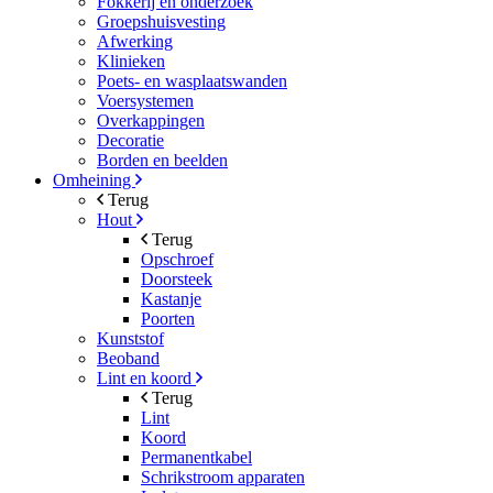
Fokkerij en onderzoek
Groepshuisvesting
Afwerking
Klinieken
Poets- en wasplaatswanden
Voersystemen
Overkappingen
Decoratie
Borden en beelden
Omheining
Terug
Hout
Terug
Opschroef
Doorsteek
Kastanje
Poorten
Kunststof
Beoband
Lint en koord
Terug
Lint
Koord
Permanentkabel
Schrikstroom apparaten