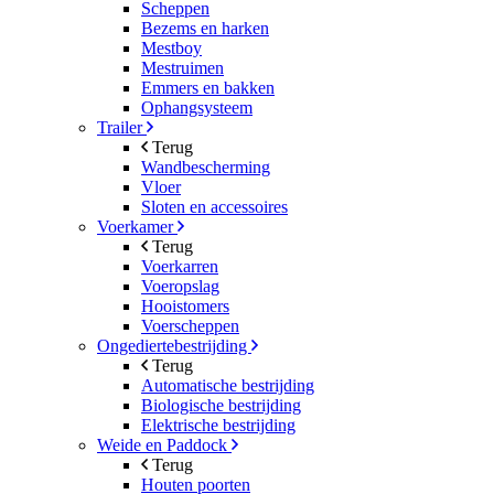
Scheppen
Bezems en harken
Mestboy
Mestruimen
Emmers en bakken
Ophangsysteem
Trailer
Terug
Wandbescherming
Vloer
Sloten en accessoires
Voerkamer
Terug
Voerkarren
Voeropslag
Hooistomers
Voerscheppen
Ongediertebestrijding
Terug
Automatische bestrijding
Biologische bestrijding
Elektrische bestrijding
Weide en Paddock
Terug
Houten poorten