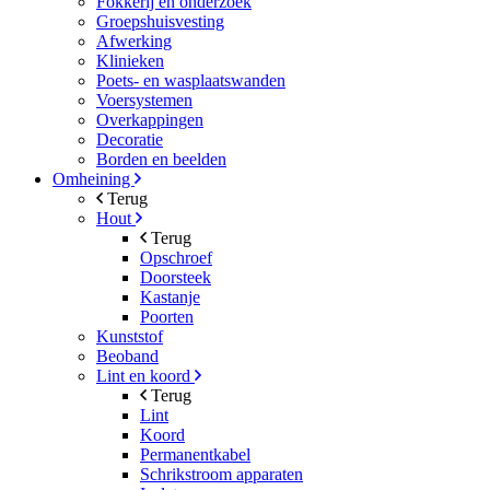
Fokkerij en onderzoek
Groepshuisvesting
Afwerking
Klinieken
Poets- en wasplaatswanden
Voersystemen
Overkappingen
Decoratie
Borden en beelden
Omheining
Terug
Hout
Terug
Opschroef
Doorsteek
Kastanje
Poorten
Kunststof
Beoband
Lint en koord
Terug
Lint
Koord
Permanentkabel
Schrikstroom apparaten