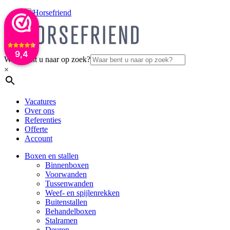
9,4
Waar bent u naar op zoek?
×
Vacatures
Over ons
Referenties
Offerte
Account
Boxen en stallen
Binnenboxen
Voorwanden
Tussenwanden
Weef- en spijlenrekken
Buitenstallen
Behandelboxen
Stalramen
Deuren