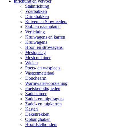
Inrichting en vervoer
Stalinrichting
Voerbakken
Drinkbakken
Ruiven en Slowfeeders
Stal- en naamplaten
Verlichting
Kruiwagens en karren
Kruiwagens
Hooi- en strowagens
Mestopslag
Mestcontainer
Wielen
Poets- en wasplaats
Vastzetmateriaal
Douchearm
Warmwatervoorziening
Poetsbenodigheden
Zadelkamer
Zadel- en tuigdragers
Zadel- en tuigkarren
Kasten
Dekenrekken
Ophanghaken
Hoofdstelhouders