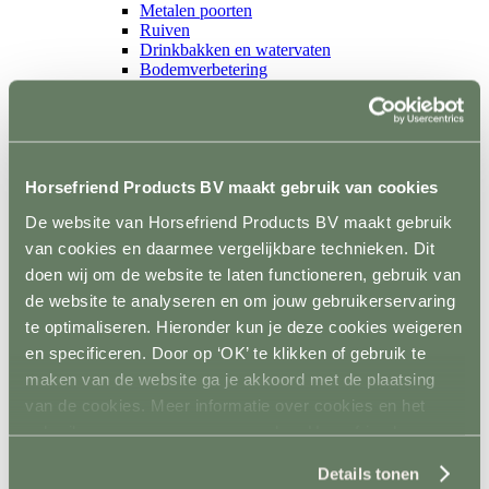
Metalen poorten
Ruiven
Drinkbakken en watervaten
Bodemverbetering
Rijhal / Rijbak
Terug
Bodem
Wandafwerking
Spiegels
Horsefriend Products BV maakt gebruik van cookies
Verlichting
Beregening
De website van Horsefriend Products BV maakt gebruik
Bodembewerking
Opstijghulp
van cookies en daarmee vergelijkbare technieken. Dit
Ventilatoren
doen wij om de website te laten functioneren, gebruik van
Terug
de website te analyseren en om jouw gebruikerservaring
Mobiele ventilatoren
Inbouw ventilatoren
te optimaliseren. Hieronder kun je deze cookies weigeren
Conditie en gezondheid
en specificeren. Door op ‘OK’ te klikken of gebruik te
Terug
maken van de website ga je akkoord met de plaatsing
Solaria
Stapmolens
van de cookies. Meer informatie over cookies en het
Trainingsbanden
gebruik van persoonsgegevens door Horsefriend
Verzorgingsproducten
Products BV vind je
hier
.
Supplementen en Voer
Details tonen
Dampmasker