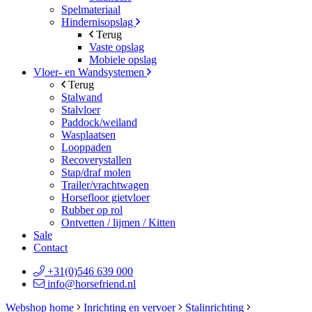
Spelmateriaal
Hindernisopslag
Terug
Vaste opslag
Mobiele opslag
Vloer- en Wandsystemen
Terug
Stalwand
Stalvloer
Paddock/weiland
Wasplaatsen
Looppaden
Recoverystallen
Stap/draf molen
Trailer/vrachtwagen
Horsefloor gietvloer
Rubber op rol
Ontvetten / lijmen / Kitten
Sale
Contact
+31(0)546 639 000
info@horsefriend.nl
Webshop home
Inrichting en vervoer
Stalinrichting