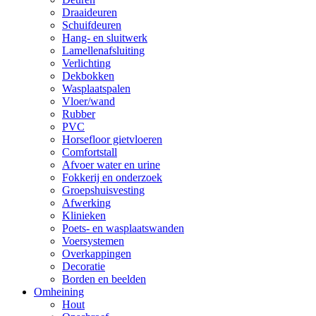
Draaideuren
Schuifdeuren
Hang- en sluitwerk
Lamellenafsluiting
Verlichting
Dekbokken
Wasplaatspalen
Vloer/wand
Rubber
PVC
Horsefloor gietvloeren
Comfortstall
Afvoer water en urine
Fokkerij en onderzoek
Groepshuisvesting
Afwerking
Klinieken
Poets- en wasplaatswanden
Voersystemen
Overkappingen
Decoratie
Borden en beelden
Omheining
Hout