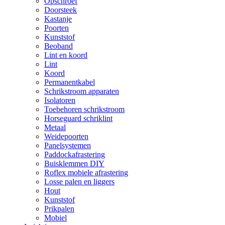
Opschroef
Doorsteek
Kastanje
Poorten
Kunststof
Beoband
Lint en koord
Lint
Koord
Permanentkabel
Schrikstroom apparaten
Isolatoren
Toebehoren schrikstroom
Horseguard schriklint
Metaal
Weidepoorten
Panelsystemen
Paddockafrastering
Buisklemmen DIY
Roflex mobiele afrastering
Losse palen en liggers
Hout
Kunststof
Prikpalen
Mobiel