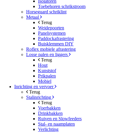
Isolatoren
Toebehoren schrikstroom
Horseguard schriklint
Metaal
Terug
Weidepoorten
Panelsystemen
Paddockafrastering
Buisklemmen DIY
Roflex mobiele afrastering
Losse palen en liggers
Terug
Hout
Kunststof
Prikpalen
Mobiel
Inrichting en vervoer
Terug
Stalinrichting
Terug
Voerbakken
Drinkbakken
Ruiven en Slowfeeders
Stal- en naamplaten
Verlichting