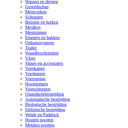
Wassen en drogen
Gereedschap
Mestvorken
Scheppen
Bezems en harken
Mestboy
Mestruimen
Emmers en bakken
Ophangsysteem
Trailer
Wandbescherming
Vloer
Sloten en accessoires
Voerkamer
Voerkarren
Voeropslag
Hooistomers
Voerscheppen
Ongediertebestrijding
Automatische bestrijding
Biologische bestrijding
Elektrische bestrijding
Weide en Paddock
Houten poorten
Metalen poorten