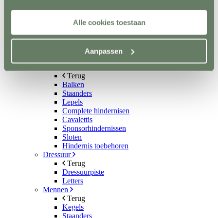
Aquatrainers
Vibrafloor
Alle cookies toestaan
Lichttherapie
Hooistomers
Stop kicking systeem
Hindernissen
Aanpassen
Terug
Springen
Terug
Balken
Staanders
Lepels
Complete hindernisen
Cavalettis
Sponsorhindernissen
Sloten
Hindernis toebehoren
Dressuur
Terug
Dressuurpiste
Letters
Mennen
Terug
Kegels
Staanders