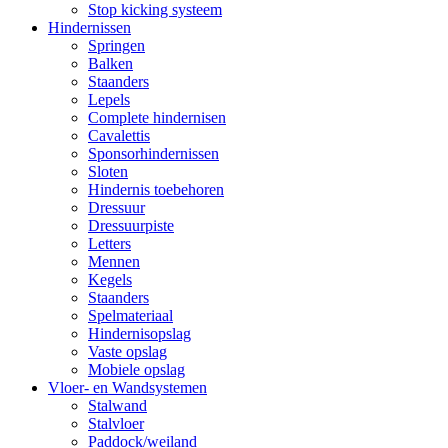
Stop kicking systeem
Hindernissen
Springen
Balken
Staanders
Lepels
Complete hindernisen
Cavalettis
Sponsorhindernissen
Sloten
Hindernis toebehoren
Dressuur
Dressuurpiste
Letters
Mennen
Kegels
Staanders
Spelmateriaal
Hindernisopslag
Vaste opslag
Mobiele opslag
Vloer- en Wandsystemen
Stalwand
Stalvloer
Paddock/weiland