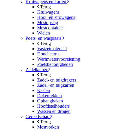
Kruiwagens en karren
Terug
Kruiwagens
Hooi- en strowagens
Mestopslag
Mestcontainer
Wielen
Poets- en wasplaats
Terug
Vastzetmateriaal
Douchearm
Warmwatervoorziening
Poetsbenodigheden
Zadelkamer
Terug
Zadel- en tuigdragers
Zadel- en tuigkarren
Kasten
Dekenrekken
Ophanghaken
Hoofdstelhouders
Wassen en drogen
Gereedschap
Terug
Mestvorken