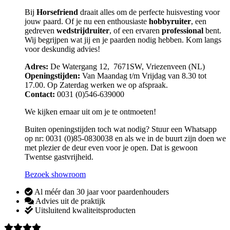
Bij
Horsefriend
draait alles om de perfecte huisvesting voor
jouw paard. Of je nu een enthousiaste
hobbyruiter
, een
gedreven
wedstrijdruiter
, of een ervaren
professional
bent.
Wij begrijpen wat jij en je paarden nodig hebben. Kom langs
voor deskundig advies!
Adres:
De Watergang 12, 7671SW, Vriezenveen (NL)
Openingstijden:
Van Maandag t/m Vrijdag van 8.30 tot
17.00. Op Zaterdag werken we op afspraak.
Contact:
0031 (0)546-639000
We kijken ernaar uit om je te ontmoeten!
Buiten openingstijden toch wat nodig? Stuur een Whatsapp
op nr: 0031 (0)85-0830038 en als we in de buurt zijn doen we
met plezier de deur even voor je open. Dat is gewoon
Twentse gastvrijheid.
Bezoek showroom
Al méér dan 30 jaar voor paardenhouders
Advies uit de praktijk
Uitsluitend kwaliteitsproducten