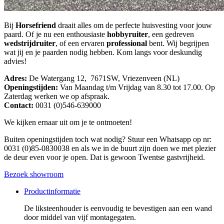
Bij
Horsefriend
draait alles om de perfecte huisvesting voor jouw
paard. Of je nu een enthousiaste
hobbyruiter
, een gedreven
wedstrijdruiter
, of een ervaren
professional
bent. Wij begrijpen
wat jij en je paarden nodig hebben. Kom langs voor deskundig
advies!
Adres:
De Watergang 12, 7671SW, Vriezenveen (NL)
Openingstijden:
Van Maandag t/m Vrijdag van 8.30 tot 17.00. Op
Zaterdag werken we op afspraak.
Contact:
0031 (0)546-639000
We kijken ernaar uit om je te ontmoeten!
Buiten openingstijden toch wat nodig? Stuur een Whatsapp op nr:
0031 (0)85-0830038 en als we in de buurt zijn doen we met plezier
de deur even voor je open. Dat is gewoon Twentse gastvrijheid.
Bezoek showroom
Productinformatie
De liksteenhouder is eenvoudig te bevestigen aan een wand
door middel van vijf montagegaten.