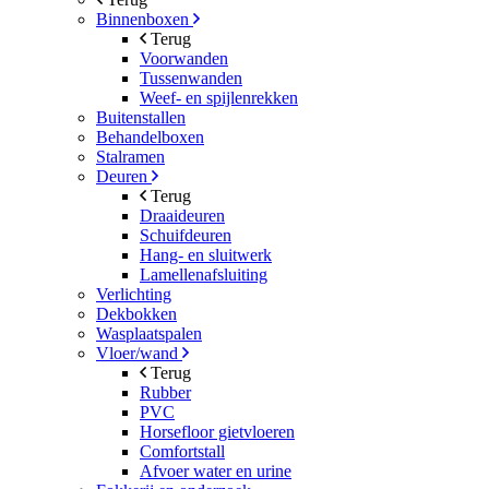
Binnenboxen
Terug
Voorwanden
Tussenwanden
Weef- en spijlenrekken
Buitenstallen
Behandelboxen
Stalramen
Deuren
Terug
Draaideuren
Schuifdeuren
Hang- en sluitwerk
Lamellenafsluiting
Verlichting
Dekbokken
Wasplaatspalen
Vloer/wand
Terug
Rubber
PVC
Horsefloor gietvloeren
Comfortstall
Afvoer water en urine