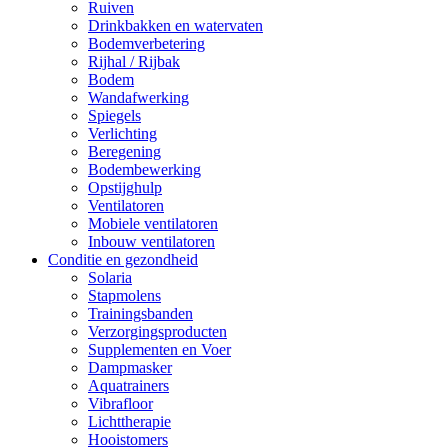
Ruiven
Drinkbakken en watervaten
Bodemverbetering
Rijhal / Rijbak
Bodem
Wandafwerking
Spiegels
Verlichting
Beregening
Bodembewerking
Opstijghulp
Ventilatoren
Mobiele ventilatoren
Inbouw ventilatoren
Conditie en gezondheid
Solaria
Stapmolens
Trainingsbanden
Verzorgingsproducten
Supplementen en Voer
Dampmasker
Aquatrainers
Vibrafloor
Lichttherapie
Hooistomers