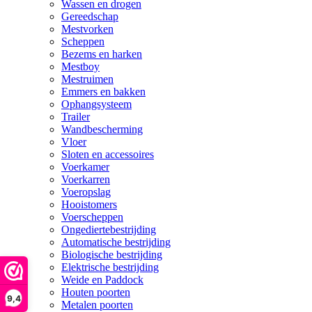
Wassen en drogen
Gereedschap
Mestvorken
Scheppen
Bezems en harken
Mestboy
Mestruimen
Emmers en bakken
Ophangsysteem
Trailer
Wandbescherming
Vloer
Sloten en accessoires
Voerkamer
Voerkarren
Voeropslag
Hooistomers
Voerscheppen
Ongediertebestrijding
Automatische bestrijding
Biologische bestrijding
Elektrische bestrijding
Weide en Paddock
Houten poorten
9,4
Metalen poorten