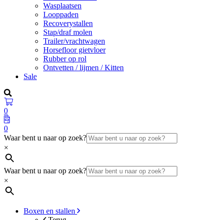
Wasplaatsen
Looppaden
Recoverystallen
Stap/draf molen
Trailer/vrachtwagen
Horsefloor gietvloer
Rubber op rol
Ontvetten / lijmen / Kitten
Sale
0
0
Waar bent u naar op zoek?
×
Waar bent u naar op zoek?
×
Boxen en stallen
Terug