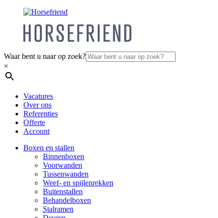
Waar bent u naar op zoek?
×
Vacatures
Over ons
Referenties
Offerte
Account
Boxen en stallen
Binnenboxen
Voorwanden
Tussenwanden
Weef- en spijlenrekken
Buitenstallen
Behandelboxen
Stalramen
Deuren