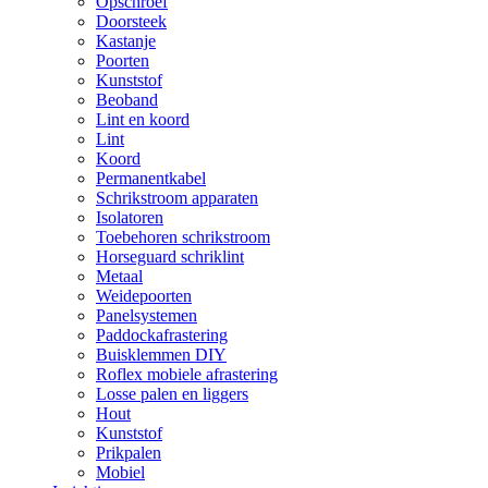
Opschroef
Doorsteek
Kastanje
Poorten
Kunststof
Beoband
Lint en koord
Lint
Koord
Permanentkabel
Schrikstroom apparaten
Isolatoren
Toebehoren schrikstroom
Horseguard schriklint
Metaal
Weidepoorten
Panelsystemen
Paddockafrastering
Buisklemmen DIY
Roflex mobiele afrastering
Losse palen en liggers
Hout
Kunststof
Prikpalen
Mobiel