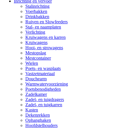
Inrichting en vervoer
Stalinrichting
Voerbakken
Drinkbakken
Ruiven en Slowfeeders
Stal- en naamplaten
Verlichting
Kruiwagens en karren
Kruiwagens
Hooi- en strowagens
Mestopslag
Mestcontainer
Wielen
Poets- en wasplaats
Vastzetmateriaal
Douchearm
Warmwatervoorziening
Poetsbenodigheden
Zadelkamer
Zadel- en tuigdragers
Zadel- en tuigkarren
Kasten
Dekenrekken
Ophanghaken
Hoofdstelhouders