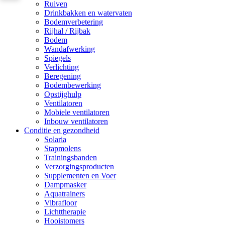
Ruiven
Drinkbakken en watervaten
Bodemverbetering
Rijhal / Rijbak
Bodem
Wandafwerking
Spiegels
Verlichting
Beregening
Bodembewerking
Opstijghulp
Ventilatoren
Mobiele ventilatoren
Inbouw ventilatoren
Conditie en gezondheid
Solaria
Stapmolens
Trainingsbanden
Verzorgingsproducten
Supplementen en Voer
Dampmasker
Aquatrainers
Vibrafloor
Lichttherapie
Hooistomers