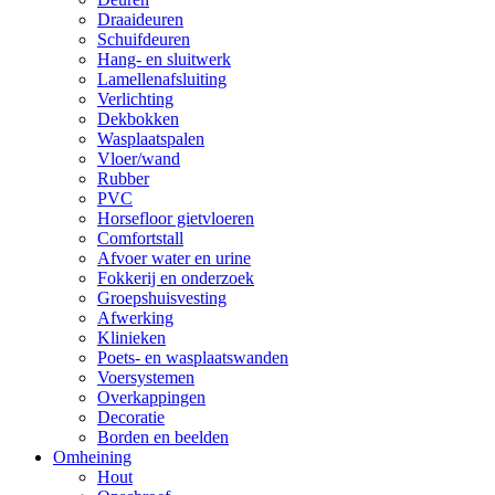
Draaideuren
Schuifdeuren
Hang- en sluitwerk
Lamellenafsluiting
Verlichting
Dekbokken
Wasplaatspalen
Vloer/wand
Rubber
PVC
Horsefloor gietvloeren
Comfortstall
Afvoer water en urine
Fokkerij en onderzoek
Groepshuisvesting
Afwerking
Klinieken
Poets- en wasplaatswanden
Voersystemen
Overkappingen
Decoratie
Borden en beelden
Omheining
Hout