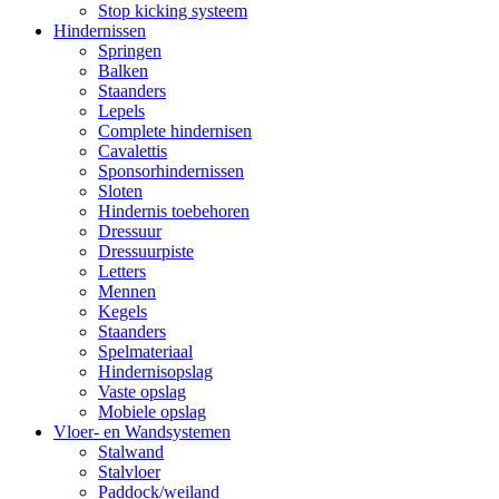
Stop kicking systeem
Hindernissen
Springen
Balken
Staanders
Lepels
Complete hindernisen
Cavalettis
Sponsorhindernissen
Sloten
Hindernis toebehoren
Dressuur
Dressuurpiste
Letters
Mennen
Kegels
Staanders
Spelmateriaal
Hindernisopslag
Vaste opslag
Mobiele opslag
Vloer- en Wandsystemen
Stalwand
Stalvloer
Paddock/weiland