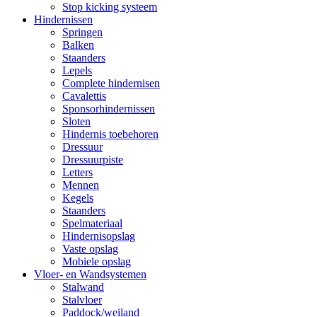
Stop kicking systeem
Hindernissen
Springen
Balken
Staanders
Lepels
Complete hindernisen
Cavalettis
Sponsorhindernissen
Sloten
Hindernis toebehoren
Dressuur
Dressuurpiste
Letters
Mennen
Kegels
Staanders
Spelmateriaal
Hindernisopslag
Vaste opslag
Mobiele opslag
Vloer- en Wandsystemen
Stalwand
Stalvloer
Paddock/weiland