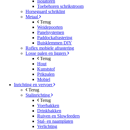
Isolatoren
Toebehoren schrikstroom
Horseguard schriklint
Metaal
Terug
Weidepoorten
Panelsystemen
Paddockafrastering
Buisklemmen DIY
Roflex mobiele afrastering
Losse palen en liggers
Terug
Hout
Kunststof
Prikpalen
Mobiel
Inrichting en vervoer
Terug
Stalinrichting
Terug
Voerbakken
Drinkbakken
Ruiven en Slowfeeders
Stal- en naamplaten
Verlichting