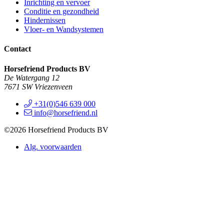
Inrichting en vervoer
Conditie en gezondheid
Hindernissen
Vloer- en Wandsystemen
Contact
Horsefriend Products BV
De Watergang 12
7671 SW Vriezenveen
+31(0)546 639 000
info@horsefriend.nl
©2026 Horsefriend Products BV
Alg. voorwaarden
Privacy statement
In onze webshop wordt veilig betaald