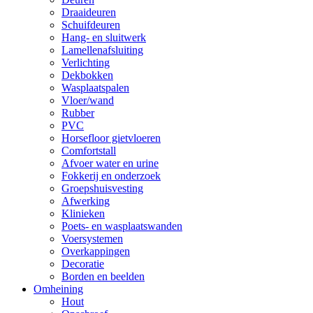
Draaideuren
Schuifdeuren
Hang- en sluitwerk
Lamellenafsluiting
Verlichting
Dekbokken
Wasplaatspalen
Vloer/wand
Rubber
PVC
Horsefloor gietvloeren
Comfortstall
Afvoer water en urine
Fokkerij en onderzoek
Groepshuisvesting
Afwerking
Klinieken
Poets- en wasplaatswanden
Voersystemen
Overkappingen
Decoratie
Borden en beelden
Omheining
Hout