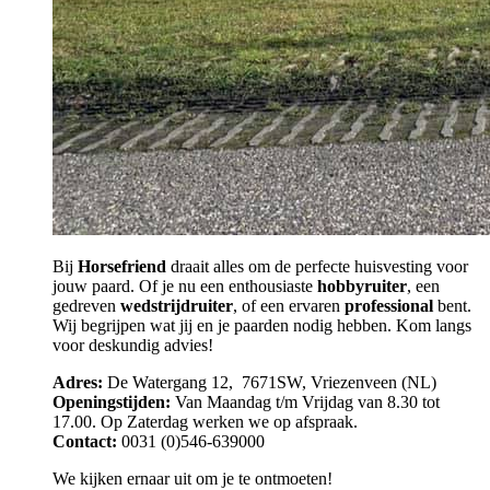
Bij
Horsefriend
draait alles om de perfecte huisvesting voor
jouw paard. Of je nu een enthousiaste
hobbyruiter
, een
gedreven
wedstrijdruiter
, of een ervaren
professional
bent.
Wij begrijpen wat jij en je paarden nodig hebben. Kom langs
voor deskundig advies!
Adres:
De Watergang 12, 7671SW, Vriezenveen (NL)
Openingstijden:
Van Maandag t/m Vrijdag van 8.30 tot
17.00. Op Zaterdag werken we op afspraak.
Contact:
0031 (0)546-639000
We kijken ernaar uit om je te ontmoeten!