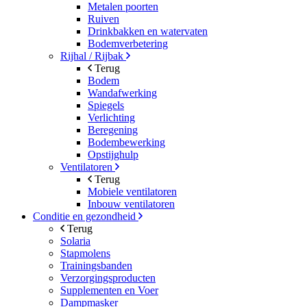
Metalen poorten
Ruiven
Drinkbakken en watervaten
Bodemverbetering
Rijhal / Rijbak
Terug
Bodem
Wandafwerking
Spiegels
Verlichting
Beregening
Bodembewerking
Opstijghulp
Ventilatoren
Terug
Mobiele ventilatoren
Inbouw ventilatoren
Conditie en gezondheid
Terug
Solaria
Stapmolens
Trainingsbanden
Verzorgingsproducten
Supplementen en Voer
Dampmasker