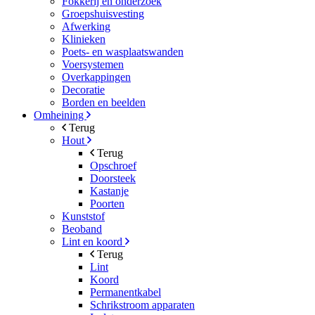
Fokkerij en onderzoek
Groepshuisvesting
Afwerking
Klinieken
Poets- en wasplaatswanden
Voersystemen
Overkappingen
Decoratie
Borden en beelden
Omheining
Terug
Hout
Terug
Opschroef
Doorsteek
Kastanje
Poorten
Kunststof
Beoband
Lint en koord
Terug
Lint
Koord
Permanentkabel
Schrikstroom apparaten