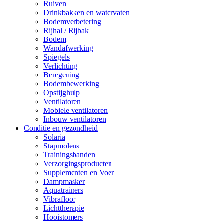
Ruiven
Drinkbakken en watervaten
Bodemverbetering
Rijhal / Rijbak
Bodem
Wandafwerking
Spiegels
Verlichting
Beregening
Bodembewerking
Opstijghulp
Ventilatoren
Mobiele ventilatoren
Inbouw ventilatoren
Conditie en gezondheid
Solaria
Stapmolens
Trainingsbanden
Verzorgingsproducten
Supplementen en Voer
Dampmasker
Aquatrainers
Vibrafloor
Lichttherapie
Hooistomers