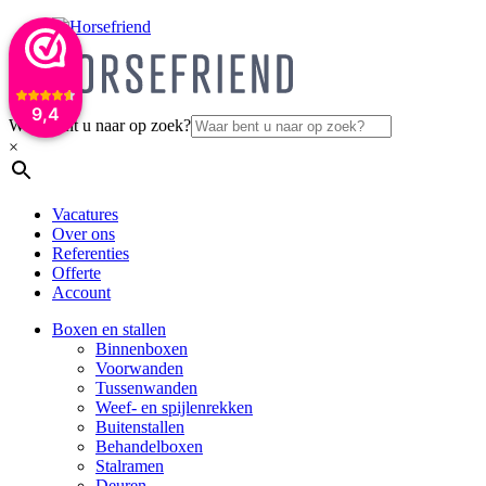
9,4
Waar bent u naar op zoek?
×
Vacatures
Over ons
Referenties
Offerte
Account
Boxen en stallen
Binnenboxen
Voorwanden
Tussenwanden
Weef- en spijlenrekken
Buitenstallen
Behandelboxen
Stalramen
Deuren