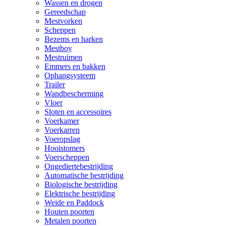
Wassen en drogen
Gereedschap
Mestvorken
Scheppen
Bezems en harken
Mestboy
Mestruimen
Emmers en bakken
Ophangsysteem
Trailer
Wandbescherming
Vloer
Sloten en accessoires
Voerkamer
Voerkarren
Voeropslag
Hooistomers
Voerscheppen
Ongediertebestrijding
Automatische bestrijding
Biologische bestrijding
Elektrische bestrijding
Weide en Paddock
Houten poorten
Metalen poorten