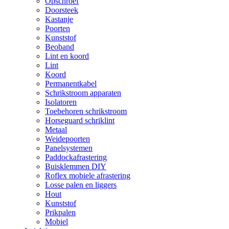
Opschroef
Doorsteek
Kastanje
Poorten
Kunststof
Beoband
Lint en koord
Lint
Koord
Permanentkabel
Schrikstroom apparaten
Isolatoren
Toebehoren schrikstroom
Horseguard schriklint
Metaal
Weidepoorten
Panelsystemen
Paddockafrastering
Buisklemmen DIY
Roflex mobiele afrastering
Losse palen en liggers
Hout
Kunststof
Prikpalen
Mobiel