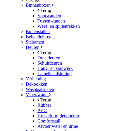
Binnenboxen
Terug
Voorwanden
Tussenwanden
Weef- en spijlenrekken
Buitenstallen
Behandelboxen
Stalramen
Deuren
Terug
Draaideuren
Schuifdeuren
Hang- en sluitwerk
Lamellenafsluiting
Verlichting
Dekbokken
Wasplaatspalen
Vloer/wand
Terug
Rubber
PVC
Horsefloor gietvloeren
Comfortstall
Afvoer water en urine