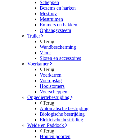
Scheppen
Bezems en harken
Mestboy
Mestruimen
Emmers en bakken
Ophangsysteem
Trailer
Terug
Wandbescherming
Vloer
Sloten en accessoires
Voerkamer
Terug
Voerkarren
Voeropslag
Hooistomers
Voerscheppen
Ongediertebestrijding
Terug
Automatische bestrijding
Biologische bestrijding
Elektrische bestrijding
Weide en Paddock
Terug
Houten poorten