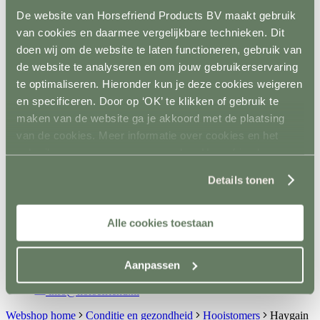
Spelmateriaal
De website van Horsefriend Products BV maakt gebruik
Hindernisopslag
van cookies en daarmee vergelijkbare technieken. Dit
Terug
Vaste opslag
doen wij om de website te laten functioneren, gebruik van
Mobiele opslag
de website te analyseren en om jouw gebruikerservaring
Vloer- en Wandsystemen
te optimaliseren. Hieronder kun je deze cookies weigeren
Terug
Stalwand
en specificeren. Door op ‘OK’ te klikken of gebruik te
Stalvloer
maken van de website ga je akkoord met de plaatsing
Paddock/weiland
van de cookies. Meer informatie over cookies en het
Wasplaatsen
Looppaden
gebruik van persoonsgegevens door Horsefriend
Recoverystallen
Products BV vind je
hier
.
Stap/draf molen
Details tonen
Trailer/vrachtwagen
Horsefloor gietvloer
Rubber op rol
Alle cookies toestaan
Ontvetten / lijmen / Kitten
Sale
Contact
Aanpassen
+31(0)546 639 000
info@horsefriend.nl
Webshop home
Conditie en gezondheid
Hooistomers
Haygain