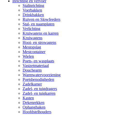
Inrichting en vervoer
Stalinrichting
Voerbakken
Drinkbakken
Ruiven en Slowfeeders
Stal- en naamplaten
Verlichting
Kruiwagens en karren
Kruiwagens
Hooi- en strowagens
Mestopslag
Mestcontainer
Wielen
Poets- en wasplaats
Vastzetmateriaal
Douchearm
Warmwatervoorziening
Poetsbenodigheden
Zadelkamer
Zadel- en tuigdragers
Zadel- en tuigkarren
Kasten
Dekenrekken
Ophanghaken
Hoofdstelhouders