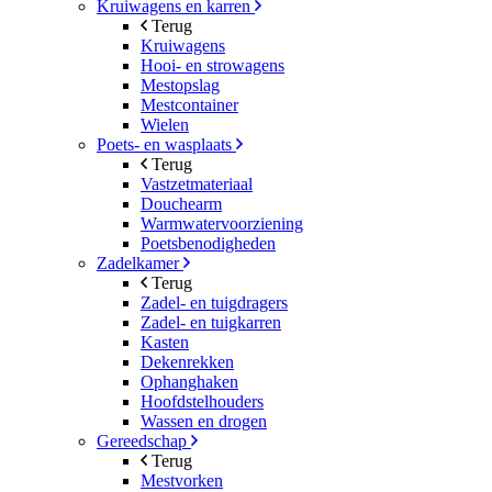
Kruiwagens en karren
Terug
Kruiwagens
Hooi- en strowagens
Mestopslag
Mestcontainer
Wielen
Poets- en wasplaats
Terug
Vastzetmateriaal
Douchearm
Warmwatervoorziening
Poetsbenodigheden
Zadelkamer
Terug
Zadel- en tuigdragers
Zadel- en tuigkarren
Kasten
Dekenrekken
Ophanghaken
Hoofdstelhouders
Wassen en drogen
Gereedschap
Terug
Mestvorken