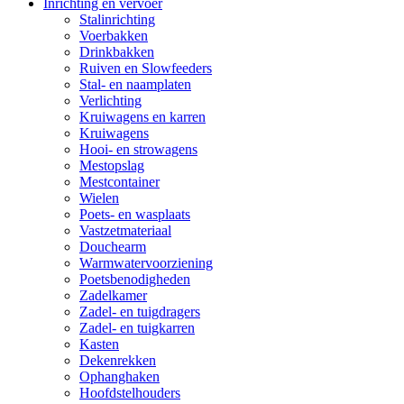
Inrichting en vervoer
Stalinrichting
Voerbakken
Drinkbakken
Ruiven en Slowfeeders
Stal- en naamplaten
Verlichting
Kruiwagens en karren
Kruiwagens
Hooi- en strowagens
Mestopslag
Mestcontainer
Wielen
Poets- en wasplaats
Vastzetmateriaal
Douchearm
Warmwatervoorziening
Poetsbenodigheden
Zadelkamer
Zadel- en tuigdragers
Zadel- en tuigkarren
Kasten
Dekenrekken
Ophanghaken
Hoofdstelhouders