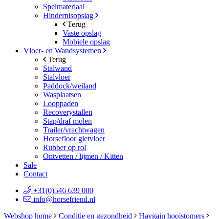
Spelmateriaal
Hindernisopslag
Terug
Vaste opslag
Mobiele opslag
Vloer- en Wandsystemen
Terug
Stalwand
Stalvloer
Paddock/weiland
Wasplaatsen
Looppaden
Recoverystallen
Stap/draf molen
Trailer/vrachtwagen
Horsefloor gietvloer
Rubber op rol
Ontvetten / lijmen / Kitten
Sale
Contact
+31(0)546 639 000
info@horsefriend.nl
Webshop home
Conditie en gezondheid
Haygain hooistomers