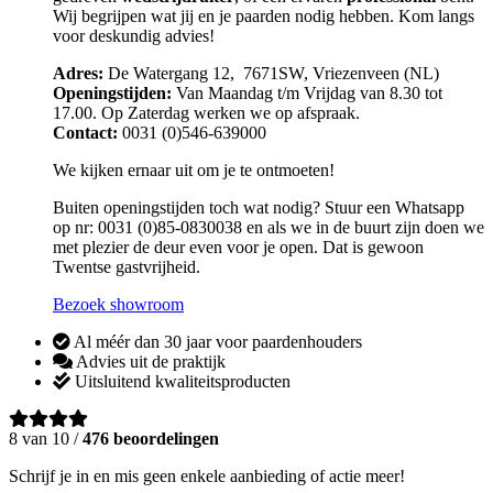
Wij begrijpen wat jij en je paarden nodig hebben. Kom langs
voor deskundig advies!
Adres:
De Watergang 12, 7671SW, Vriezenveen (NL)
Openingstijden:
Van Maandag t/m Vrijdag van 8.30 tot
17.00. Op Zaterdag werken we op afspraak.
Contact:
0031 (0)546-639000
We kijken ernaar uit om je te ontmoeten!
Buiten openingstijden toch wat nodig? Stuur een Whatsapp
op nr: 0031 (0)85-0830038 en als we in de buurt zijn doen we
met plezier de deur even voor je open. Dat is gewoon
Twentse gastvrijheid.
Bezoek showroom
Al méér dan 30 jaar voor paardenhouders
Advies uit de praktijk
Uitsluitend kwaliteitsproducten
8 van 10 /
476 beoordelingen
Schrijf je in en mis geen enkele aanbieding of actie meer!