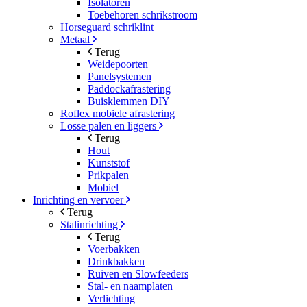
Isolatoren
Toebehoren schrikstroom
Horseguard schriklint
Metaal
Terug
Weidepoorten
Panelsystemen
Paddockafrastering
Buisklemmen DIY
Roflex mobiele afrastering
Losse palen en liggers
Terug
Hout
Kunststof
Prikpalen
Mobiel
Inrichting en vervoer
Terug
Stalinrichting
Terug
Voerbakken
Drinkbakken
Ruiven en Slowfeeders
Stal- en naamplaten
Verlichting