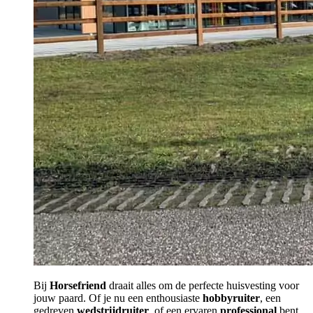
Bij
Horsefriend
draait alles om de perfecte huisvesting voor
jouw paard. Of je nu een enthousiaste
hobbyruiter
, een
gedreven
wedstrijdruiter
, of een ervaren
professional
bent.