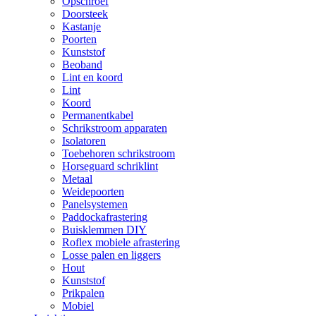
Opschroef
Doorsteek
Kastanje
Poorten
Kunststof
Beoband
Lint en koord
Lint
Koord
Permanentkabel
Schrikstroom apparaten
Isolatoren
Toebehoren schrikstroom
Horseguard schriklint
Metaal
Weidepoorten
Panelsystemen
Paddockafrastering
Buisklemmen DIY
Roflex mobiele afrastering
Losse palen en liggers
Hout
Kunststof
Prikpalen
Mobiel