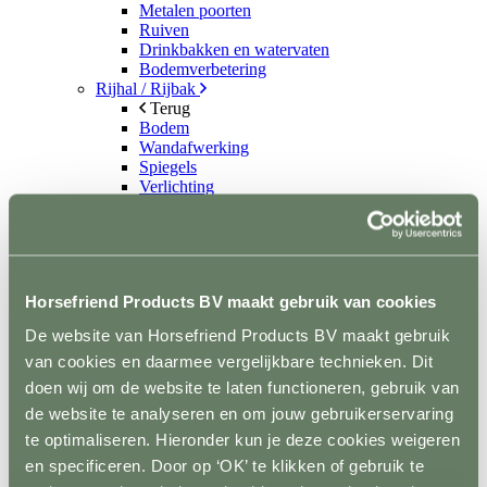
Metalen poorten
Ruiven
Drinkbakken en watervaten
Bodemverbetering
Rijhal / Rijbak
Terug
Bodem
Wandafwerking
Spiegels
Verlichting
Beregening
Bodembewerking
Opstijghulp
Ventilatoren
Terug
Horsefriend Products BV maakt gebruik van cookies
Mobiele ventilatoren
Inbouw ventilatoren
De website van Horsefriend Products BV maakt gebruik
Conditie en gezondheid
van cookies en daarmee vergelijkbare technieken. Dit
Terug
Solaria
doen wij om de website te laten functioneren, gebruik van
Stapmolens
de website te analyseren en om jouw gebruikerservaring
Trainingsbanden
te optimaliseren. Hieronder kun je deze cookies weigeren
Verzorgingsproducten
Supplementen en Voer
en specificeren. Door op ‘OK’ te klikken of gebruik te
Dampmasker