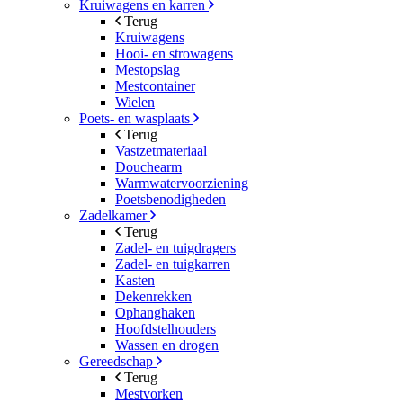
Kruiwagens en karren
Terug
Kruiwagens
Hooi- en strowagens
Mestopslag
Mestcontainer
Wielen
Poets- en wasplaats
Terug
Vastzetmateriaal
Douchearm
Warmwatervoorziening
Poetsbenodigheden
Zadelkamer
Terug
Zadel- en tuigdragers
Zadel- en tuigkarren
Kasten
Dekenrekken
Ophanghaken
Hoofdstelhouders
Wassen en drogen
Gereedschap
Terug
Mestvorken