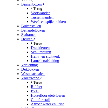
Binnenboxen
Terug
Voorwanden
Tussenwanden
Weef- en spijlenrekken
Buitenstallen
Behandelboxen
Stalramen
Deuren
Terug
Draaideuren
Schuifdeuren
Hang- en sluitwerk
Lamellenafsluiting
Verlichting
Dekbokken
Wasplaatspalen
Vloer/wand
Terug
Rubber
PVC
Horsefloor gietvloeren
Comfortstall
Afvoer water en urine