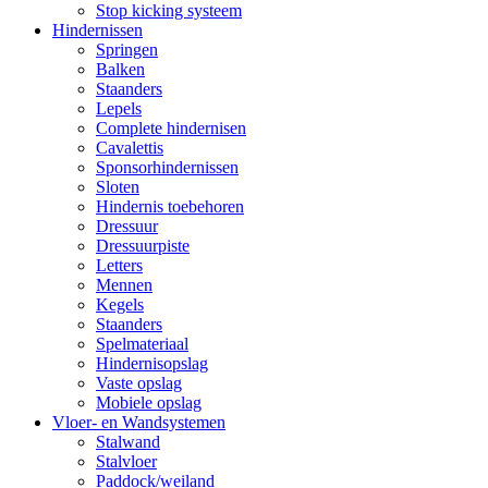
Stop kicking systeem
Hindernissen
Springen
Balken
Staanders
Lepels
Complete hindernisen
Cavalettis
Sponsorhindernissen
Sloten
Hindernis toebehoren
Dressuur
Dressuurpiste
Letters
Mennen
Kegels
Staanders
Spelmateriaal
Hindernisopslag
Vaste opslag
Mobiele opslag
Vloer- en Wandsystemen
Stalwand
Stalvloer
Paddock/weiland