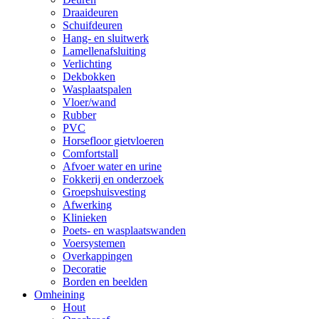
Draaideuren
Schuifdeuren
Hang- en sluitwerk
Lamellenafsluiting
Verlichting
Dekbokken
Wasplaatspalen
Vloer/wand
Rubber
PVC
Horsefloor gietvloeren
Comfortstall
Afvoer water en urine
Fokkerij en onderzoek
Groepshuisvesting
Afwerking
Klinieken
Poets- en wasplaatswanden
Voersystemen
Overkappingen
Decoratie
Borden en beelden
Omheining
Hout