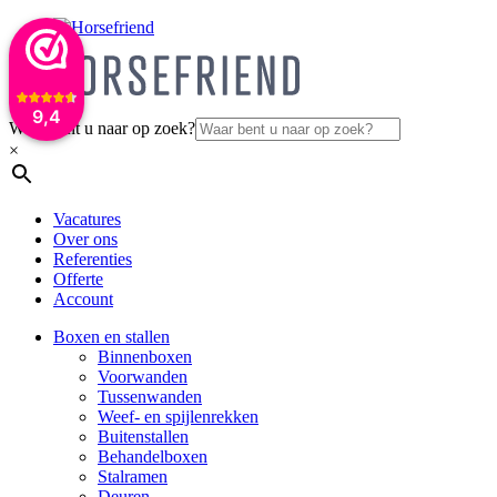
9,4
Waar bent u naar op zoek?
×
Vacatures
Over ons
Referenties
Offerte
Account
Boxen en stallen
Binnenboxen
Voorwanden
Tussenwanden
Weef- en spijlenrekken
Buitenstallen
Behandelboxen
Stalramen
Deuren