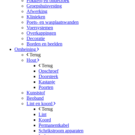
Fokkerij en onderzoek
Groepshuisvesting
Afwerking
Klinieken
Poets- en wasplaatswanden
Voersystemen
Overkappingen
Decoratie
Borden en beelden
Omheining
Terug
Hout
Terug
Opschroef
Doorsteek
Kastanje
Poorten
Kunststof
Beoband
Lint en koord
Terug
Lint
Koord
Permanentkabel
Schrikstroom apparaten