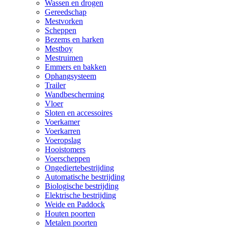
Wassen en drogen
Gereedschap
Mestvorken
Scheppen
Bezems en harken
Mestboy
Mestruimen
Emmers en bakken
Ophangsysteem
Trailer
Wandbescherming
Vloer
Sloten en accessoires
Voerkamer
Voerkarren
Voeropslag
Hooistomers
Voerscheppen
Ongediertebestrijding
Automatische bestrijding
Biologische bestrijding
Elektrische bestrijding
Weide en Paddock
Houten poorten
Metalen poorten