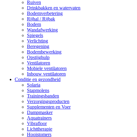
Ruiven
Drinkbakken en watervaten
Bodemverbetering
Rijhal / Rijbak
Bodem
Wandafwerking
Spiegels
Verlichting
Beregening
Bodembewerking
Opstijghulp
Ventilatoren
Mobiele ventilatoren
Inbouw ventilatoren
Conditie en gezondheid
Solaria
Stapmolens
Trainingsbanden
Verzorgingsproducten
Supplementen en Voer
Dampmasker
Aquatrainers
Vibrafloor
Lichttherapie
Hooistomers