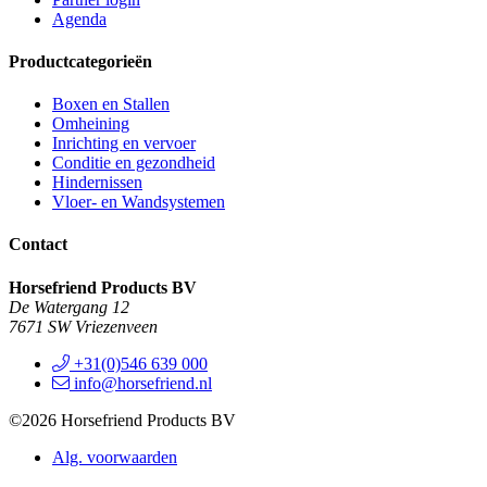
Agenda
Productcategorieën
Boxen en Stallen
Omheining
Inrichting en vervoer
Conditie en gezondheid
Hindernissen
Vloer- en Wandsystemen
Contact
Horsefriend Products BV
De Watergang 12
7671 SW Vriezenveen
+31(0)546 639 000
info@horsefriend.nl
©2026 Horsefriend Products BV
Alg. voorwaarden
Privacy statement