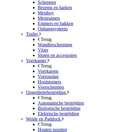
Scheppen
Bezems en harken
Mestboy
Mestruimen
Emmers en bakken
Ophangsysteem
Trailer
Terug
Wandbescherming
Vloer
Sloten en accessoires
Voerkamer
Terug
Voerkarren
Voeropslag
Hooistomers
Voerscheppen
Ongediertebestrijding
Terug
Automatische bestrijding
Biologische bestrijding
Elektrische bestrijding
Weide en Paddock
Terug
Houten poorten