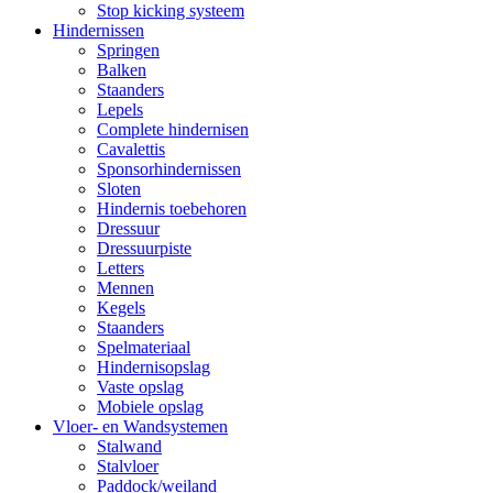
Stop kicking systeem
Hindernissen
Springen
Balken
Staanders
Lepels
Complete hindernisen
Cavalettis
Sponsorhindernissen
Sloten
Hindernis toebehoren
Dressuur
Dressuurpiste
Letters
Mennen
Kegels
Staanders
Spelmateriaal
Hindernisopslag
Vaste opslag
Mobiele opslag
Vloer- en Wandsystemen
Stalwand
Stalvloer
Paddock/weiland