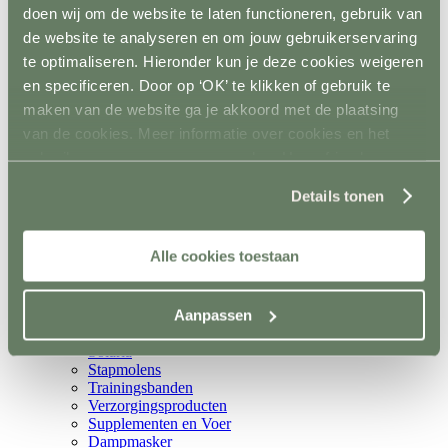
Metalen poorten
doen wij om de website te laten functioneren, gebruik van
Ruiven
de website te analyseren en om jouw gebruikerservaring
Drinkbakken en watervaten
te optimaliseren. Hieronder kun je deze cookies weigeren
Bodemverbetering
Rijhal / Rijbak
en specificeren. Door op ‘OK’ te klikken of gebruik te
Terug
maken van de website ga je akkoord met de plaatsing
Bodem
van de cookies. Meer informatie over cookies en het
Wandafwerking
Spiegels
gebruik van persoonsgegevens door Horsefriend
Verlichting
Products BV vind je
hier
.
Beregening
Details tonen
Bodembewerking
Opstijghulp
Ventilatoren
Alle cookies toestaan
Terug
Mobiele ventilatoren
Inbouw ventilatoren
Aanpassen
Conditie en gezondheid
Terug
Solaria
Stapmolens
Trainingsbanden
Verzorgingsproducten
Supplementen en Voer
Dampmasker