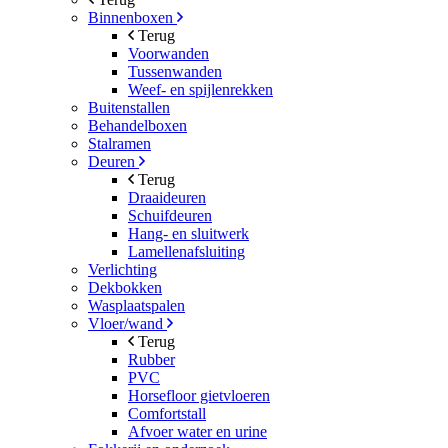
Binnenboxen
Terug
Voorwanden
Tussenwanden
Weef- en spijlenrekken
Buitenstallen
Behandelboxen
Stalramen
Deuren
Terug
Draaideuren
Schuifdeuren
Hang- en sluitwerk
Lamellenafsluiting
Verlichting
Dekbokken
Wasplaatspalen
Vloer/wand
Terug
Rubber
PVC
Horsefloor gietvloeren
Comfortstall
Afvoer water en urine