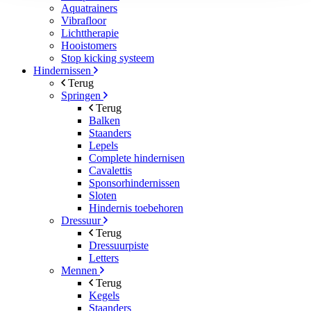
Aquatrainers
Vibrafloor
Lichttherapie
Hooistomers
Stop kicking systeem
Hindernissen
Terug
Springen
Terug
Balken
Staanders
Lepels
Complete hindernisen
Cavalettis
Sponsorhindernissen
Sloten
Hindernis toebehoren
Dressuur
Terug
Dressuurpiste
Letters
Mennen
Terug
Kegels
Staanders