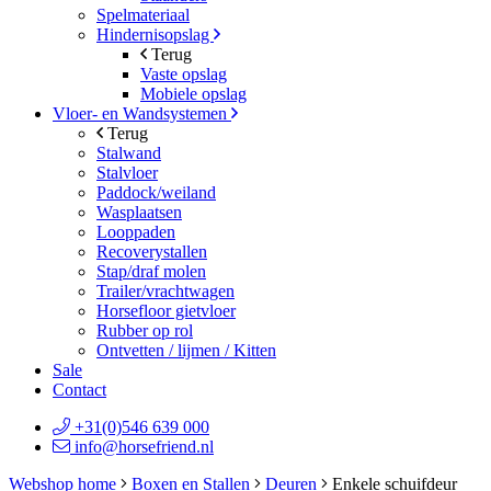
Spelmateriaal
Hindernisopslag
Terug
Vaste opslag
Mobiele opslag
Vloer- en Wandsystemen
Terug
Stalwand
Stalvloer
Paddock/weiland
Wasplaatsen
Looppaden
Recoverystallen
Stap/draf molen
Trailer/vrachtwagen
Horsefloor gietvloer
Rubber op rol
Ontvetten / lijmen / Kitten
Sale
Contact
+31(0)546 639 000
info@horsefriend.nl
Webshop home
Boxen en Stallen
Deuren
Enkele schuifdeur