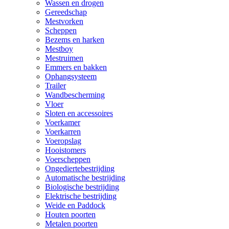
Wassen en drogen
Gereedschap
Mestvorken
Scheppen
Bezems en harken
Mestboy
Mestruimen
Emmers en bakken
Ophangsysteem
Trailer
Wandbescherming
Vloer
Sloten en accessoires
Voerkamer
Voerkarren
Voeropslag
Hooistomers
Voerscheppen
Ongediertebestrijding
Automatische bestrijding
Biologische bestrijding
Elektrische bestrijding
Weide en Paddock
Houten poorten
Metalen poorten