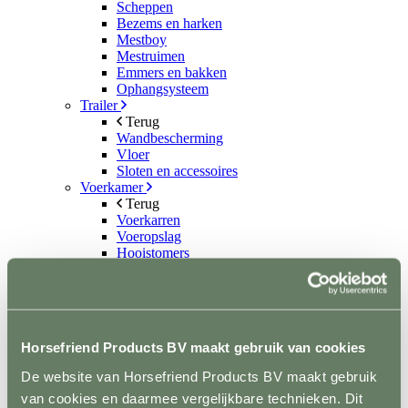
Scheppen
Bezems en harken
Mestboy
Mestruimen
Emmers en bakken
Ophangsysteem
Trailer
Terug
Wandbescherming
Vloer
Sloten en accessoires
Voerkamer
Terug
Voerkarren
Voeropslag
Hooistomers
Voerscheppen
Ongediertebestrijding
Terug
Automatische bestrijding
Biologische bestrijding
Horsefriend Products BV maakt gebruik van cookies
Elektrische bestrijding
Weide en Paddock
De website van Horsefriend Products BV maakt gebruik
Terug
van cookies en daarmee vergelijkbare technieken. Dit
Houten poorten