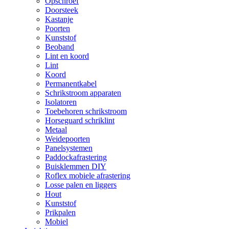
Opschroef
Doorsteek
Kastanje
Poorten
Kunststof
Beoband
Lint en koord
Lint
Koord
Permanentkabel
Schrikstroom apparaten
Isolatoren
Toebehoren schrikstroom
Horseguard schriklint
Metaal
Weidepoorten
Panelsystemen
Paddockafrastering
Buisklemmen DIY
Roflex mobiele afrastering
Losse palen en liggers
Hout
Kunststof
Prikpalen
Mobiel