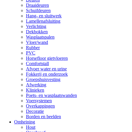
Draaideuren
Schuifdeuren
Hang- en sluitwerk
Lamellenafsluiting
Verlichting
Dekbokken
Wasplaatspalen
Vloer/wand
Rubber
PVC
Horsefloor gietvloeren
Comfortstall
Afvoer water en urine
Fokkerij en onderzoek
Groepshuisvesting
Afwerking
Klinieken
Poets- en wasplaatswanden
Voersystemen
Overkappingen
Decoratie
Borden en beelden
Omheining
Hout