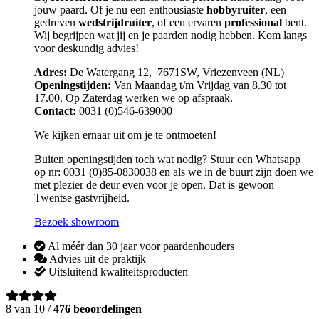
jouw paard. Of je nu een enthousiaste
hobbyruiter
, een
gedreven
wedstrijdruiter
, of een ervaren
professional
bent.
Wij begrijpen wat jij en je paarden nodig hebben. Kom langs
voor deskundig advies!
Adres:
De Watergang 12, 7671SW, Vriezenveen (NL)
Openingstijden:
Van Maandag t/m Vrijdag van 8.30 tot
17.00. Op Zaterdag werken we op afspraak.
Contact:
0031 (0)546-639000
We kijken ernaar uit om je te ontmoeten!
Buiten openingstijden toch wat nodig? Stuur een Whatsapp
op nr: 0031 (0)85-0830038 en als we in de buurt zijn doen we
met plezier de deur even voor je open. Dat is gewoon
Twentse gastvrijheid.
Bezoek showroom
Al méér dan 30 jaar voor paardenhouders
Advies uit de praktijk
Uitsluitend kwaliteitsproducten
8 van 10 /
476 beoordelingen