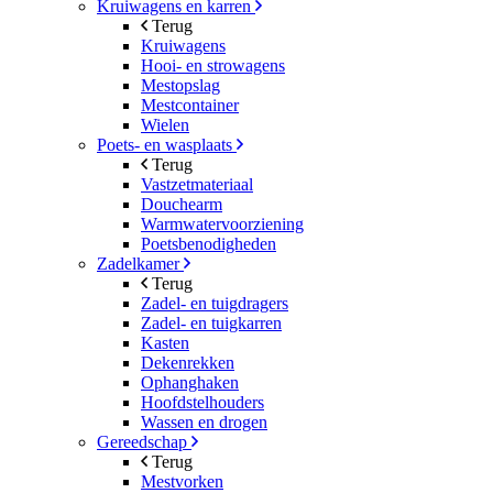
Kruiwagens en karren
Terug
Kruiwagens
Hooi- en strowagens
Mestopslag
Mestcontainer
Wielen
Poets- en wasplaats
Terug
Vastzetmateriaal
Douchearm
Warmwatervoorziening
Poetsbenodigheden
Zadelkamer
Terug
Zadel- en tuigdragers
Zadel- en tuigkarren
Kasten
Dekenrekken
Ophanghaken
Hoofdstelhouders
Wassen en drogen
Gereedschap
Terug
Mestvorken