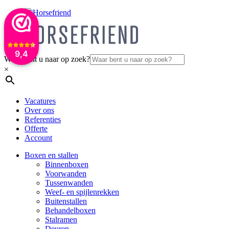
9,4
Waar bent u naar op zoek?
×
Vacatures
Over ons
Referenties
Offerte
Account
Boxen en stallen
Binnenboxen
Voorwanden
Tussenwanden
Weef- en spijlenrekken
Buitenstallen
Behandelboxen
Stalramen
Deuren