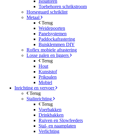
Isolatoren
Toebehoren schrikstroom
Horseguard schriklint
Metaal
Terug
Weidepoorten
Panelsystemen
Paddockafrastering
Buisklemmen DIY
Roflex mobiele afrastering
Losse palen en liggers
Terug
Hout
Kunststof
Prikpalen
Mobiel
Inrichting en vervoer
Terug
Stalinrichting
Terug
Voerbakken
Drinkbakken
Ruiven en Slowfeeders
Stal- en naamplaten
Verlichting