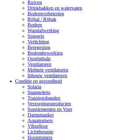
Ruiven
Drinkbakken en watervaten
Bodemverbetering
Rijhal / Rijbak
Bodem
Wandafwerking
Spiegels
Verlichting
Beregening
Bodembewerking
Opstijghulp
Ventilatoren
Mobiele ventilatoren
Inbouw ventilatoren
Conditie en gezondheid
Solaria
Stapmolens
Trainingsbanden
Verzorgingsproducten
Supplementen en Voer
Dampmasker
Aquatrainers
Vibrafloor
Lichttherapie
Hooistomers