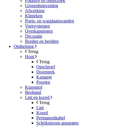
Fokkerij en onderzoek
Groepshuisvesting
Afwerking
Klinieken
Poets- en wasplaatswanden
Voersystemen
Overkappingen
Decoratie
Borden en beelden
Omheining
Terug
Hout
Terug
Opschroef
Doorsteek
Kastanje
Poorten
Kunststof
Beoband
Lint en koord
Terug
Lint
Koord
Permanentkabel
Schrikstroom apparaten