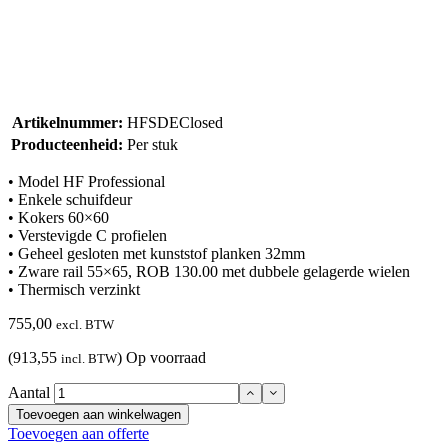
Artikelnummer:
HFSDEClosed
Producteenheid:
Per stuk
• Model HF Professional
• Enkele schuifdeur
• Kokers 60×60
• Verstevigde C profielen
• Geheel gesloten met kunststof planken 32mm
• Zware rail 55×65, ROB 130.00 met dubbele gelagerde wielen
• Thermisch verzinkt
755,00
excl. BTW
(913,55
)
Op voorraad
incl. BTW
Aantal
Toevoegen aan winkelwagen
Toevoegen aan offerte