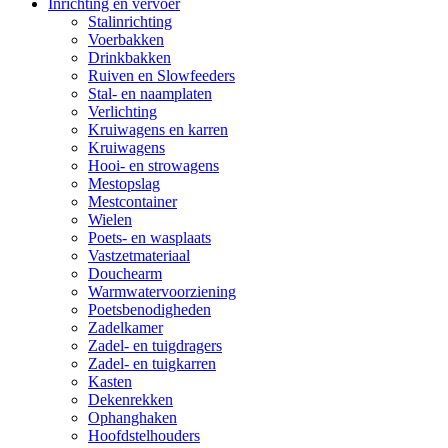
Inrichting en vervoer
Stalinrichting
Voerbakken
Drinkbakken
Ruiven en Slowfeeders
Stal- en naamplaten
Verlichting
Kruiwagens en karren
Kruiwagens
Hooi- en strowagens
Mestopslag
Mestcontainer
Wielen
Poets- en wasplaats
Vastzetmateriaal
Douchearm
Warmwatervoorziening
Poetsbenodigheden
Zadelkamer
Zadel- en tuigdragers
Zadel- en tuigkarren
Kasten
Dekenrekken
Ophanghaken
Hoofdstelhouders