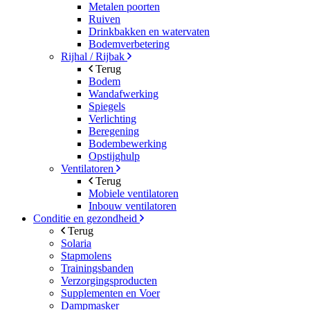
Metalen poorten
Ruiven
Drinkbakken en watervaten
Bodemverbetering
Rijhal / Rijbak
Terug
Bodem
Wandafwerking
Spiegels
Verlichting
Beregening
Bodembewerking
Opstijghulp
Ventilatoren
Terug
Mobiele ventilatoren
Inbouw ventilatoren
Conditie en gezondheid
Terug
Solaria
Stapmolens
Trainingsbanden
Verzorgingsproducten
Supplementen en Voer
Dampmasker