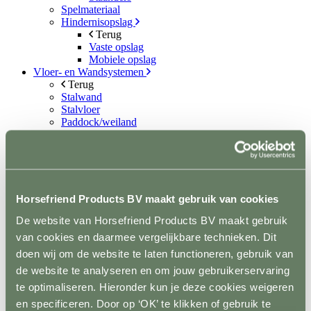
Spelmateriaal
Hindernisopslag
Terug
Vaste opslag
Mobiele opslag
Vloer- en Wandsystemen
Terug
Stalwand
Stalvloer
Paddock/weiland
Wasplaatsen
Looppaden
Recoverystallen
Stap/draf molen
Trailer/vrachtwagen
Horsefloor gietvloer
Horsefriend Products BV maakt gebruik van cookies
Rubber op rol
De website van Horsefriend Products BV maakt gebruik
Ontvetten / lijmen / Kitten
Sale
van cookies en daarmee vergelijkbare technieken. Dit
Contact
doen wij om de website te laten functioneren, gebruik van
de website te analyseren en om jouw gebruikerservaring
+31(0)546 639 000
info@horsefriend.nl
te optimaliseren. Hieronder kun je deze cookies weigeren
en specificeren. Door op ‘OK’ te klikken of gebruik te
Webshop home
Conditie en gezondheid
Supplementen en