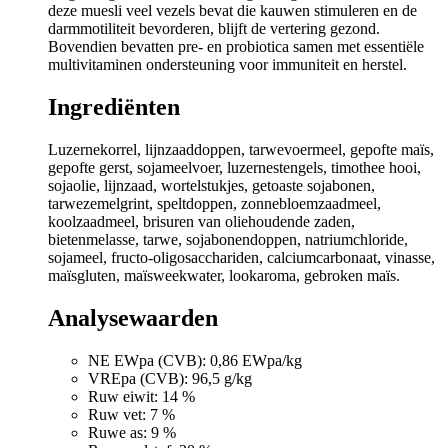
deze muesli veel vezels bevat die kauwen stimuleren en de
darmmotiliteit bevorderen, blijft de vertering gezond.
Bovendien bevatten pre- en probiotica samen met essentiële
multivitaminen ondersteuning voor immuniteit en herstel.
Ingrediënten
Luzernekorrel, lijnzaaddoppen, tarwevoermeel, gepofte maïs,
gepofte gerst, sojameelvoer, luzernestengels, timothee hooi,
sojaolie, lijnzaad, wortelstukjes, getoaste sojabonen,
tarwezemelgrint, speltdoppen, zonnebloemzaadmeel,
koolzaadmeel, brisuren van oliehoudende zaden,
bietenmelasse, tarwe, sojabonendoppen, natriumchloride,
sojameel, fructo-oligosacchariden, calciumcarbonaat, vinasse,
maïsgluten, maïsweekwater, lookaroma, gebroken maïs.
Analysewaarden
NE EWpa (CVB): 0,86 EWpa/kg
VREpa (CVB): 96,5 g/kg
Ruw eiwit: 14 %
Ruw vet: 7 %
Ruwe as: 9 %