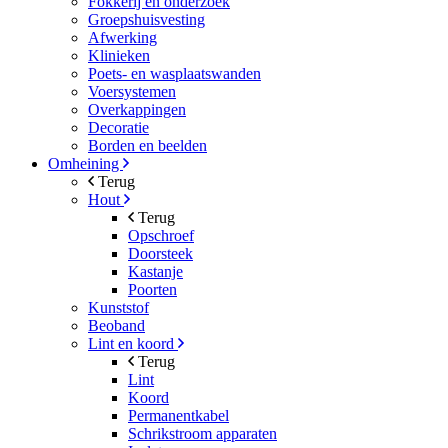
Fokkerij en onderzoek
Groepshuisvesting
Afwerking
Klinieken
Poets- en wasplaatswanden
Voersystemen
Overkappingen
Decoratie
Borden en beelden
Omheining
Terug
Hout
Terug
Opschroef
Doorsteek
Kastanje
Poorten
Kunststof
Beoband
Lint en koord
Terug
Lint
Koord
Permanentkabel
Schrikstroom apparaten