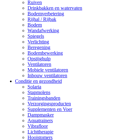
Ruiven
Drinkbakken en watervaten
Bodemverbetering
Rijhal / Rijbak
Bodem
Wandafwerking
Spiegels
Verlichting
Beregening
Bodembewerking
Opstijghulp
Ventilatoren
Mobiele ventilatoren
Inbouw ventilatoren
Conditie en gezondheid
Solaria
Stapmolens
Trainingsbanden
Verzorgingsproducten
Supplementen en Voer
Dampmasker
Aquatrainers
Vibrafloor
Lichttherapie
Hooistomers