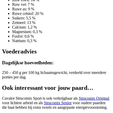
Ruw vet: 7 %
Ruwe as: 9 %
Ruwe celstof: 20 %
Suikers: 5,5 %
Zetmeel: 13 %
Calcium: 1,2 %
Magnesium: 0,3 %
Fosfor: 0,6 %
Natrium: 0,3 %
Voederadvies
Dagelijkse hoeveelheden:
250 – 450 g per 100 kg lichaamsgewicht, verdeeld over meerdere
porties per dag.
Ook interessant voor jouw paard…
Cavalor Strucomix Sport is ook verkrijgbaar als
Strucomix Original
voor lichtere arbeid en als
Strucomix Senior
voor oudere paarden
die baat hebben bij extra vezels en aangepaste energievoorziening.