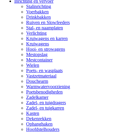
Inrichting en vervoer
Stalinrichting
Voerbakken
Drinkbakken
Ruiven en Slowfeeders
Stal- en naamplaten
Verlichting
Kruiwagens en karren
Kruiwagens
Hooi- en strowagens
Mestopslag
Mestcontainer
Wielen
Poets- en wasplaats
Vastzetmateriaal
Douchearm
Warmwatervoorziening
Poetsbenodigheden
Zadelkamer
Zadel- en tuigdragers
Zadel- en tuigkarren
Kasten
Dekenrekken
Ophanghaken
Hoofdstelhouders