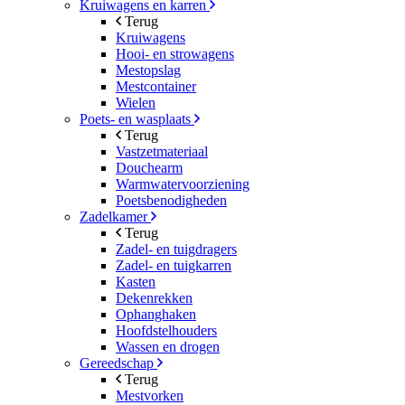
Kruiwagens en karren
Terug
Kruiwagens
Hooi- en strowagens
Mestopslag
Mestcontainer
Wielen
Poets- en wasplaats
Terug
Vastzetmateriaal
Douchearm
Warmwatervoorziening
Poetsbenodigheden
Zadelkamer
Terug
Zadel- en tuigdragers
Zadel- en tuigkarren
Kasten
Dekenrekken
Ophanghaken
Hoofdstelhouders
Wassen en drogen
Gereedschap
Terug
Mestvorken