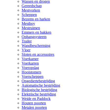
Wassen en drogen
Gereedschap
Mestvorken
Scheppen
Bezems en harken
Mestboy
Mestruimen
Emmers en bakken
Ophangsysteem
Trailer
Wandbescherming
Vloer
Sloten en accessoires
Voerkamer
Voerkarren
Voeropslag
Hooistomers
Voerscheppen
Ongediertebestrijding
Automatische bestrijding
Biologische bestrijding
Elektrische bestrijding
Weide en Paddock
Houten poorten
Metalen poorten