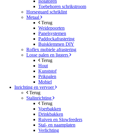
Isolatoren
Toebehoren schrikstroom
Horseguard schriklint
Metaal
Terug
Weidepoorten
Panelsystemen
Paddockafrastering
Buisklemmen DIY
Roflex mobiele afrastering
Losse palen en liggers
Terug
Hout
Kunststof
Prikpalen
Mobiel
Inrichting en vervoer
Terug
Stalinrichting
Terug
Voerbakken
Drinkbakken
Ruiven en Slowfeeders
Stal- en naamplaten
Verlichting