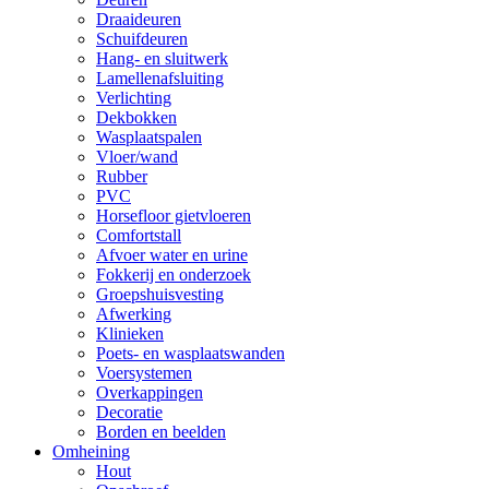
Draaideuren
Schuifdeuren
Hang- en sluitwerk
Lamellenafsluiting
Verlichting
Dekbokken
Wasplaatspalen
Vloer/wand
Rubber
PVC
Horsefloor gietvloeren
Comfortstall
Afvoer water en urine
Fokkerij en onderzoek
Groepshuisvesting
Afwerking
Klinieken
Poets- en wasplaatswanden
Voersystemen
Overkappingen
Decoratie
Borden en beelden
Omheining
Hout