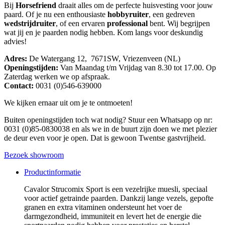
Bij
Horsefriend
draait alles om de perfecte huisvesting voor jouw
paard. Of je nu een enthousiaste
hobbyruiter
, een gedreven
wedstrijdruiter
, of een ervaren
professional
bent. Wij begrijpen
wat jij en je paarden nodig hebben. Kom langs voor deskundig
advies!
Adres:
De Watergang 12, 7671SW, Vriezenveen (NL)
Openingstijden:
Van Maandag t/m Vrijdag van 8.30 tot 17.00. Op
Zaterdag werken we op afspraak.
Contact:
0031 (0)546-639000
We kijken ernaar uit om je te ontmoeten!
Buiten openingstijden toch wat nodig? Stuur een Whatsapp op nr:
0031 (0)85-0830038 en als we in de buurt zijn doen we met plezier
de deur even voor je open. Dat is gewoon Twentse gastvrijheid.
Bezoek showroom
Productinformatie
Cavalor Strucomix Sport is een vezelrijke muesli, speciaal
voor actief getrainde paarden. Dankzij lange vezels, gepofte
granen en extra vitaminen ondersteunt het voer de
darmgezondheid, immuniteit en levert het de energie die