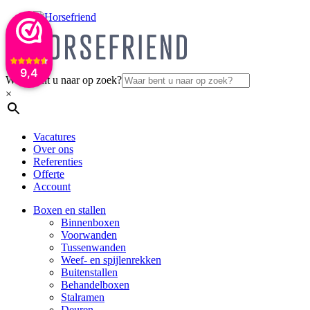
9,4
Waar bent u naar op zoek?
×
Vacatures
Over ons
Referenties
Offerte
Account
Boxen en stallen
Binnenboxen
Voorwanden
Tussenwanden
Weef- en spijlenrekken
Buitenstallen
Behandelboxen
Stalramen
Deuren