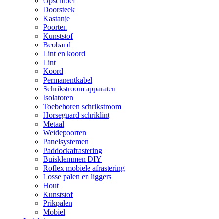
Opschroef
Doorsteek
Kastanje
Poorten
Kunststof
Beoband
Lint en koord
Lint
Koord
Permanentkabel
Schrikstroom apparaten
Isolatoren
Toebehoren schrikstroom
Horseguard schriklint
Metaal
Weidepoorten
Panelsystemen
Paddockafrastering
Buisklemmen DIY
Roflex mobiele afrastering
Losse palen en liggers
Hout
Kunststof
Prikpalen
Mobiel