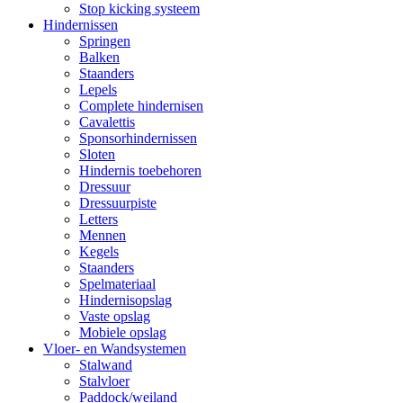
Stop kicking systeem
Hindernissen
Springen
Balken
Staanders
Lepels
Complete hindernisen
Cavalettis
Sponsorhindernissen
Sloten
Hindernis toebehoren
Dressuur
Dressuurpiste
Letters
Mennen
Kegels
Staanders
Spelmateriaal
Hindernisopslag
Vaste opslag
Mobiele opslag
Vloer- en Wandsystemen
Stalwand
Stalvloer
Paddock/weiland