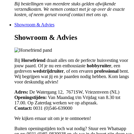
Bij bestellingen van meerdere stuks gelden afwijkende
verzendkosten. We nemen contact met je op over de exacte
kosten, of neem gerust vooraf contact met ons op.
Showroom & Advies
Showroom & Advies
Bij
Horsefriend
draait alles om de perfecte huisvesting voor
jouw paard. Of je nu een enthousiaste
hobbyruiter
, een
gedreven
wedstrijdruiter
, of een ervaren
professional
bent.
Wij begrijpen wat jij en je paarden nodig hebben. Kom langs
voor deskundig advies!
Adres:
De Watergang 12, 7671SW, Vriezenveen (NL)
Openingstijden:
Van Maandag t/m Vrijdag van 8.30 tot
17.00. Op Zaterdag werken we op afspraak.
Contact:
0031 (0)546-639000
We kijken ernaar uit om je te ontmoeten!
Buiten openingstijden toch wat nodig? Stuur een Whatsapp
op nr: 0031 (0)85-0830038 en als we in de buurt zijn doen we