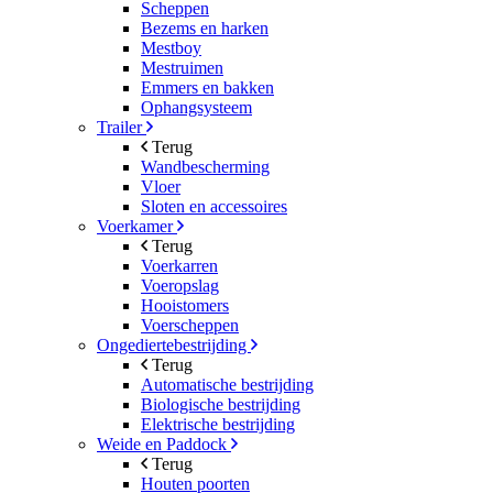
Scheppen
Bezems en harken
Mestboy
Mestruimen
Emmers en bakken
Ophangsysteem
Trailer
Terug
Wandbescherming
Vloer
Sloten en accessoires
Voerkamer
Terug
Voerkarren
Voeropslag
Hooistomers
Voerscheppen
Ongediertebestrijding
Terug
Automatische bestrijding
Biologische bestrijding
Elektrische bestrijding
Weide en Paddock
Terug
Houten poorten