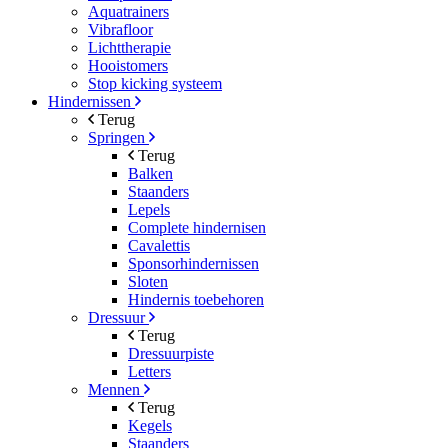
Aquatrainers
Vibrafloor
Lichttherapie
Hooistomers
Stop kicking systeem
Hindernissen
Terug
Springen
Terug
Balken
Staanders
Lepels
Complete hindernisen
Cavalettis
Sponsorhindernissen
Sloten
Hindernis toebehoren
Dressuur
Terug
Dressuurpiste
Letters
Mennen
Terug
Kegels
Staanders