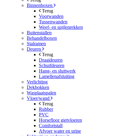
Binnenboxen
Terug
Voorwanden
Tussenwanden
Weef- en spijlenrekken
Buitenstallen
Behandelboxen
Stalramen
Deuren
Terug
Draaideuren
Schuifdeuren
Hang- en sluitwerk
Lamellenafsluiting
Verlichting
Dekbokken
Wasplaatspalen
Vloer/wand
Terug
Rubber
PVC
Horsefloor gietvloeren
Comfortstall
Afvoer water en urine