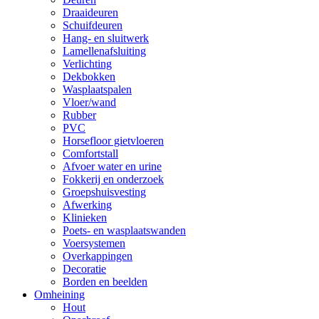
Draaideuren
Schuifdeuren
Hang- en sluitwerk
Lamellenafsluiting
Verlichting
Dekbokken
Wasplaatspalen
Vloer/wand
Rubber
PVC
Horsefloor gietvloeren
Comfortstall
Afvoer water en urine
Fokkerij en onderzoek
Groepshuisvesting
Afwerking
Klinieken
Poets- en wasplaatswanden
Voersystemen
Overkappingen
Decoratie
Borden en beelden
Omheining
Hout