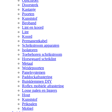
Opschroef
Doorsteek
Kastanje
Poorten
Kunststof
Beoband
Lint en koord
Lint
Koord
Permanentkabel
Schrikstroom apparaten
Isolatoren
Toebehoren schrikstroom
Horseguard schriklint
Metaal
Weidepoorten
Panelsystemen
Paddockafrastering
Buisklemmen DIY
Roflex mobiele afrastering
Losse palen en liggers
Hout
Kunststof
Prikpalen
Mobiel