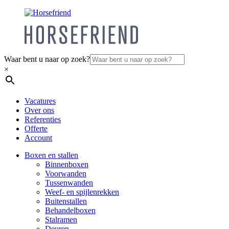
Waar bent u naar op zoek?
×
Vacatures
Over ons
Referenties
Offerte
Account
Boxen en stallen
Binnenboxen
Voorwanden
Tussenwanden
Weef- en spijlenrekken
Buitenstallen
Behandelboxen
Stalramen
Deuren