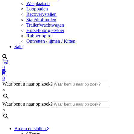
Wasplaatsen
Looppaden
Recoverystallen
Stap/draf molen
Trailer/vrachtwagen
Horsefloor gietvloer
Rubber op rol
Ontvetten / lijmen / Kitten
Sale
0
0
Waar bent u naar op zoek?
×
Waar bent u naar op zoek?
×
Boxen en stallen
Terug