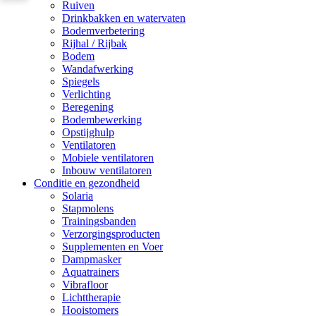
Ruiven
Drinkbakken en watervaten
Bodemverbetering
Rijhal / Rijbak
Bodem
Wandafwerking
Spiegels
Verlichting
Beregening
Bodembewerking
Opstijghulp
Ventilatoren
Mobiele ventilatoren
Inbouw ventilatoren
Conditie en gezondheid
Solaria
Stapmolens
Trainingsbanden
Verzorgingsproducten
Supplementen en Voer
Dampmasker
Aquatrainers
Vibrafloor
Lichttherapie
Hooistomers