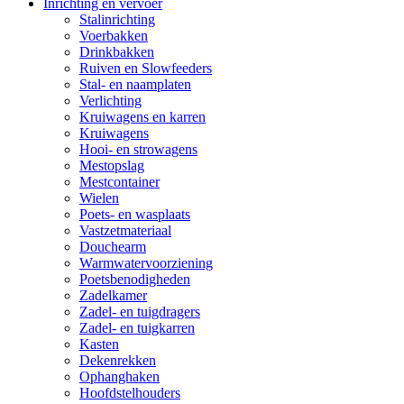
Inrichting en vervoer
Stalinrichting
Voerbakken
Drinkbakken
Ruiven en Slowfeeders
Stal- en naamplaten
Verlichting
Kruiwagens en karren
Kruiwagens
Hooi- en strowagens
Mestopslag
Mestcontainer
Wielen
Poets- en wasplaats
Vastzetmateriaal
Douchearm
Warmwatervoorziening
Poetsbenodigheden
Zadelkamer
Zadel- en tuigdragers
Zadel- en tuigkarren
Kasten
Dekenrekken
Ophanghaken
Hoofdstelhouders