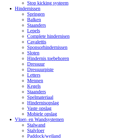
Stop kicking systeem
Hindernissen
Springen
Balken
Staanders
Lepels
Complete hindernisen
Cavalettis
Sponsorhindernissen
Sloten
Hindernis toebehoren
Dressuur
Dressuurpiste
Letters
Mennen
Kegels
Staanders
Spelmateriaal
Hindernisopslag
Vaste opslag
Mobiele opslag
Vloer- en Wandsystemen
Stalwand
Stalvloer
Paddock/weiland