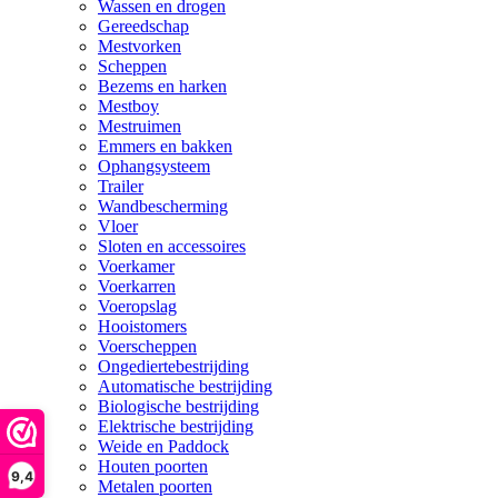
Wassen en drogen
Gereedschap
Mestvorken
Scheppen
Bezems en harken
Mestboy
Mestruimen
Emmers en bakken
Ophangsysteem
Trailer
Wandbescherming
Vloer
Sloten en accessoires
Voerkamer
Voerkarren
Voeropslag
Hooistomers
Voerscheppen
Ongediertebestrijding
Automatische bestrijding
Biologische bestrijding
Elektrische bestrijding
Weide en Paddock
Houten poorten
9,4
Metalen poorten