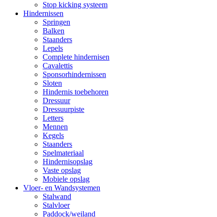
Stop kicking systeem
Hindernissen
Springen
Balken
Staanders
Lepels
Complete hindernisen
Cavalettis
Sponsorhindernissen
Sloten
Hindernis toebehoren
Dressuur
Dressuurpiste
Letters
Mennen
Kegels
Staanders
Spelmateriaal
Hindernisopslag
Vaste opslag
Mobiele opslag
Vloer- en Wandsystemen
Stalwand
Stalvloer
Paddock/weiland