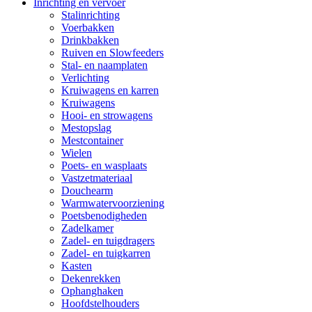
Inrichting en vervoer
Stalinrichting
Voerbakken
Drinkbakken
Ruiven en Slowfeeders
Stal- en naamplaten
Verlichting
Kruiwagens en karren
Kruiwagens
Hooi- en strowagens
Mestopslag
Mestcontainer
Wielen
Poets- en wasplaats
Vastzetmateriaal
Douchearm
Warmwatervoorziening
Poetsbenodigheden
Zadelkamer
Zadel- en tuigdragers
Zadel- en tuigkarren
Kasten
Dekenrekken
Ophanghaken
Hoofdstelhouders