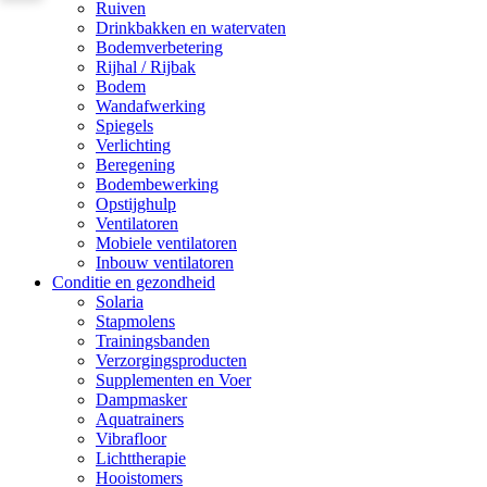
Ruiven
Drinkbakken en watervaten
Bodemverbetering
Rijhal / Rijbak
Bodem
Wandafwerking
Spiegels
Verlichting
Beregening
Bodembewerking
Opstijghulp
Ventilatoren
Mobiele ventilatoren
Inbouw ventilatoren
Conditie en gezondheid
Solaria
Stapmolens
Trainingsbanden
Verzorgingsproducten
Supplementen en Voer
Dampmasker
Aquatrainers
Vibrafloor
Lichttherapie
Hooistomers