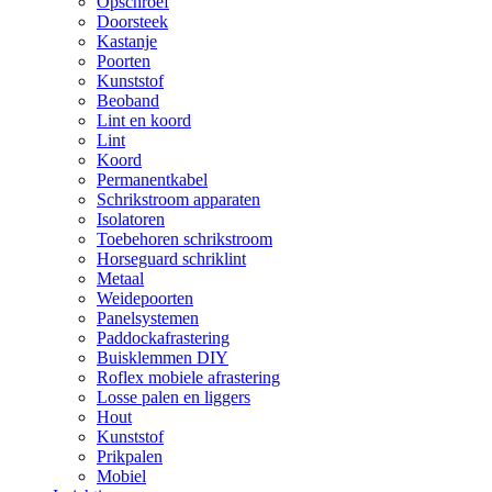
Opschroef
Doorsteek
Kastanje
Poorten
Kunststof
Beoband
Lint en koord
Lint
Koord
Permanentkabel
Schrikstroom apparaten
Isolatoren
Toebehoren schrikstroom
Horseguard schriklint
Metaal
Weidepoorten
Panelsystemen
Paddockafrastering
Buisklemmen DIY
Roflex mobiele afrastering
Losse palen en liggers
Hout
Kunststof
Prikpalen
Mobiel