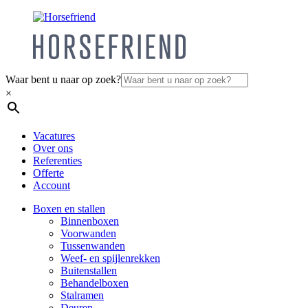
Waar bent u naar op zoek?
×
Vacatures
Over ons
Referenties
Offerte
Account
Boxen en stallen
Binnenboxen
Voorwanden
Tussenwanden
Weef- en spijlenrekken
Buitenstallen
Behandelboxen
Stalramen
Deuren