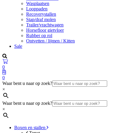
Wasplaatsen
Looppaden
Recoverystallen
Stap/draf molen
Trailer/vrachtwagen
Horsefloor gietvloer
Rubber op rol
Ontvetten / lijmen / Kitten
Sale
0
0
Waar bent u naar op zoek?
×
Waar bent u naar op zoek?
×
Boxen en stallen
Terug