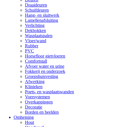
Draaideuren
Schuifdeuren
Hang- en sluitwerk
Lamellenafsluiting
Verlichting
Dekbokken
Wasplaatspalen
Vloer/wand
Rubber
PVC
Horsefloor gietvloeren
Comfortstall
Afvoer water en urine
Fokkerij en onderzoek
Groepshuisvesting
Afwerking
Klinieken
Poets- en wasplaatswanden
Voersystemen
Overkappingen
Decoratie
Borden en beelden
Omheining
Hout