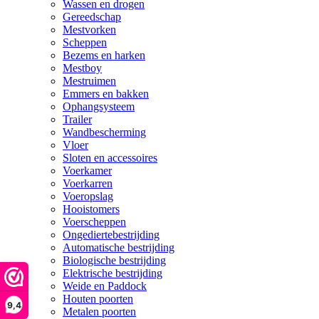
Wassen en drogen
Gereedschap
Mestvorken
Scheppen
Bezems en harken
Mestboy
Mestruimen
Emmers en bakken
Ophangsysteem
Trailer
Wandbescherming
Vloer
Sloten en accessoires
Voerkamer
Voerkarren
Voeropslag
Hooistomers
Voerscheppen
Ongediertebestrijding
Automatische bestrijding
Biologische bestrijding
Elektrische bestrijding
Weide en Paddock
Houten poorten
9,4
Metalen poorten