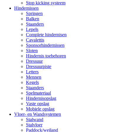
Stop kicking systeem
Hindernissen
Springen
Balken
Staanders
Lepels
Complete hindernisen
Cavalettis
Sponsorhindernissen
Sloten
Hindernis toebehoren
Dressuur
Dressuurpiste
Letters
Mennen
Kegels
Staanders
Spelmateriaal
Hindernisopslag
Vaste opslag
Mobiele opslag
Vloer- en Wandsystemen
Stalwand
Stalvloer
Paddock/weiland