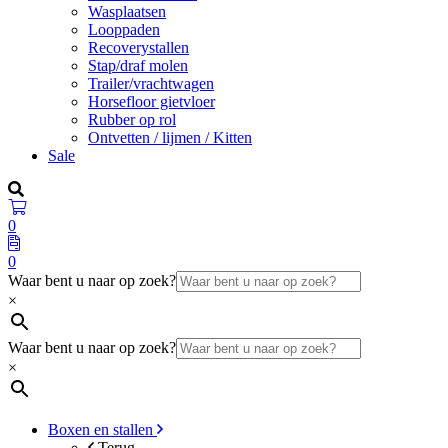
Wasplaatsen
Looppaden
Recoverystallen
Stap/draf molen
Trailer/vrachtwagen
Horsefloor gietvloer
Rubber op rol
Ontvetten / lijmen / Kitten
Sale
0
0
Waar bent u naar op zoek?
×
Waar bent u naar op zoek?
×
Boxen en stallen
Terug