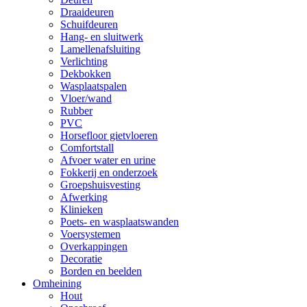
Draaideuren
Schuifdeuren
Hang- en sluitwerk
Lamellenafsluiting
Verlichting
Dekbokken
Wasplaatspalen
Vloer/wand
Rubber
PVC
Horsefloor gietvloeren
Comfortstall
Afvoer water en urine
Fokkerij en onderzoek
Groepshuisvesting
Afwerking
Klinieken
Poets- en wasplaatswanden
Voersystemen
Overkappingen
Decoratie
Borden en beelden
Omheining
Hout