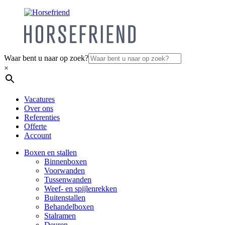
Waar bent u naar op zoek?
×
Vacatures
Over ons
Referenties
Offerte
Account
Boxen en stallen
Binnenboxen
Voorwanden
Tussenwanden
Weef- en spijlenrekken
Buitenstallen
Behandelboxen
Stalramen
Deuren