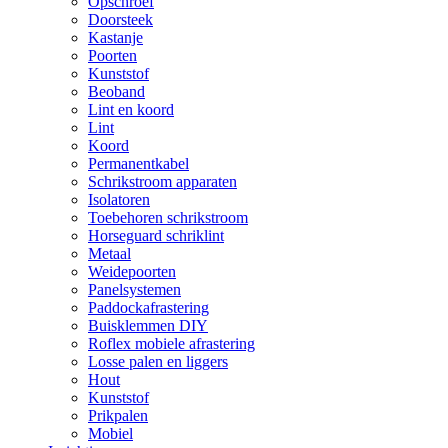
Opschroef
Doorsteek
Kastanje
Poorten
Kunststof
Beoband
Lint en koord
Lint
Koord
Permanentkabel
Schrikstroom apparaten
Isolatoren
Toebehoren schrikstroom
Horseguard schriklint
Metaal
Weidepoorten
Panelsystemen
Paddockafrastering
Buisklemmen DIY
Roflex mobiele afrastering
Losse palen en liggers
Hout
Kunststof
Prikpalen
Mobiel