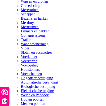
Wassen en drogen
Gereedschap
Mestvorken
Scheppen
Bezems en harken
Mestboy
Mestruimen
Emmers en bakken
Ophangsysteem
Trailer
Wandbescherming
Vloer
Sloten en accessoires
Voerkamer
Voerkarren
Voeropslag
Hooistomers
Voerscheppen
Ongediertebestrijding
Automatische bestrijding
Biologische bestrijding
Elektrische bestrijding
Weide en Paddock
Houten poorten
9,4
Metalen poorten