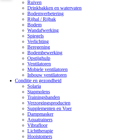
Ruiven
Drinkbakken en watervaten
Bodemverbetering
Rijhal / Rijbak
Bodem
Wandafwerking
Spiegels
Verlichting
Beregening
Bodembewerking
Opstijghulp
Ventilatoren
Mobiele ventilatoren
Inbouw ventilatoren
Conditie en gezondheid
Solaria
Stapmolens
Trainingsbanden
Verzorgingsproducten
Supplementen en Voer
Dampmasker
Aquatrainers
Vibrafloor
Lichttherapie
Hooistomers