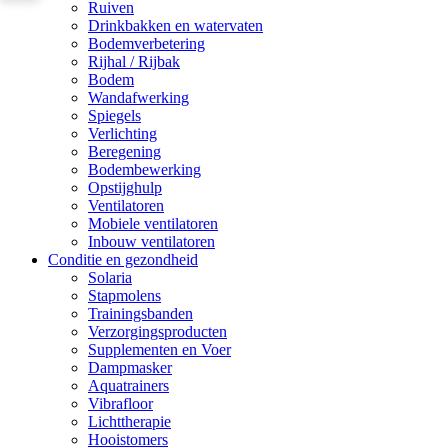
Ruiven
Drinkbakken en watervaten
Bodemverbetering
Rijhal / Rijbak
Bodem
Wandafwerking
Spiegels
Verlichting
Beregening
Bodembewerking
Opstijghulp
Ventilatoren
Mobiele ventilatoren
Inbouw ventilatoren
Conditie en gezondheid
Solaria
Stapmolens
Trainingsbanden
Verzorgingsproducten
Supplementen en Voer
Dampmasker
Aquatrainers
Vibrafloor
Lichttherapie
Hooistomers