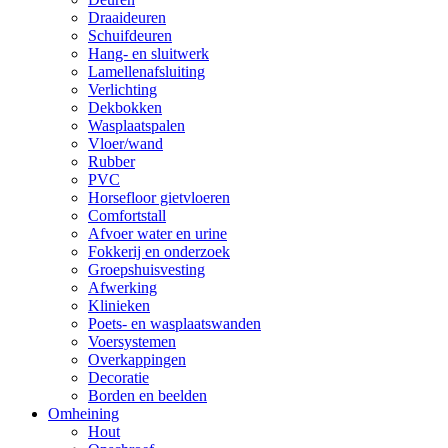
Draaideuren
Schuifdeuren
Hang- en sluitwerk
Lamellenafsluiting
Verlichting
Dekbokken
Wasplaatspalen
Vloer/wand
Rubber
PVC
Horsefloor gietvloeren
Comfortstall
Afvoer water en urine
Fokkerij en onderzoek
Groepshuisvesting
Afwerking
Klinieken
Poets- en wasplaatswanden
Voersystemen
Overkappingen
Decoratie
Borden en beelden
Omheining
Hout