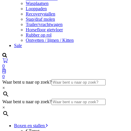
Wasplaatsen
Looppaden
Recoverystallen
Stap/draf molen
Trailer/vrachtwagen
Horsefloor gietvloer
Rubber op rol
Ontvetten / lijmen / Kitten
Sale
0
0
Waar bent u naar op zoek?
×
Waar bent u naar op zoek?
×
Boxen en stallen
Terug