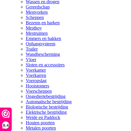
Wassen en drogen
Gereedschap
Mestvorken
Scheppen
Bezems en harken
Mestboy
Mestruimen
Emmers en bakken
Ophangsysteem
Trailer
Wandbescherming
Vloer
Sloten en accessoires
Voerkamer
Voerkarren
Voeropslag
Hooistomers
Voerscheppen
Ongediertebestrijding
Automatische bestrijding
Biologische bestrijding
Elektrische bestrijding
Weide en Paddock
Houten poorten
9,4
Metalen poorten