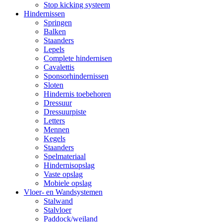
Stop kicking systeem
Hindernissen
Springen
Balken
Staanders
Lepels
Complete hindernisen
Cavalettis
Sponsorhindernissen
Sloten
Hindernis toebehoren
Dressuur
Dressuurpiste
Letters
Mennen
Kegels
Staanders
Spelmateriaal
Hindernisopslag
Vaste opslag
Mobiele opslag
Vloer- en Wandsystemen
Stalwand
Stalvloer
Paddock/weiland