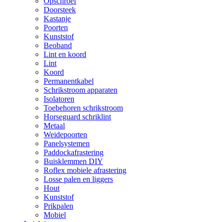
Opschroef
Doorsteek
Kastanje
Poorten
Kunststof
Beoband
Lint en koord
Lint
Koord
Permanentkabel
Schrikstroom apparaten
Isolatoren
Toebehoren schrikstroom
Horseguard schriklint
Metaal
Weidepoorten
Panelsystemen
Paddockafrastering
Buisklemmen DIY
Roflex mobiele afrastering
Losse palen en liggers
Hout
Kunststof
Prikpalen
Mobiel