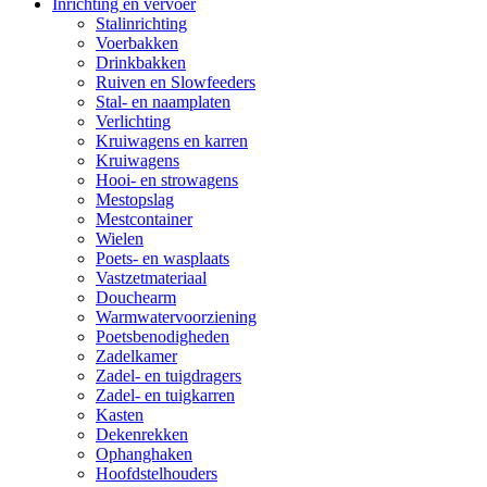
Inrichting en vervoer
Stalinrichting
Voerbakken
Drinkbakken
Ruiven en Slowfeeders
Stal- en naamplaten
Verlichting
Kruiwagens en karren
Kruiwagens
Hooi- en strowagens
Mestopslag
Mestcontainer
Wielen
Poets- en wasplaats
Vastzetmateriaal
Douchearm
Warmwatervoorziening
Poetsbenodigheden
Zadelkamer
Zadel- en tuigdragers
Zadel- en tuigkarren
Kasten
Dekenrekken
Ophanghaken
Hoofdstelhouders