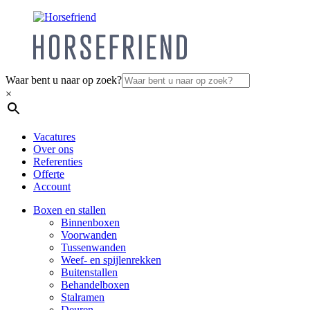
Waar bent u naar op zoek?
×
Vacatures
Over ons
Referenties
Offerte
Account
Boxen en stallen
Binnenboxen
Voorwanden
Tussenwanden
Weef- en spijlenrekken
Buitenstallen
Behandelboxen
Stalramen
Deuren