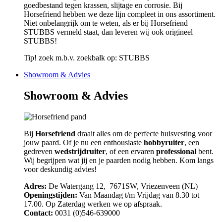
goedbestand tegen krassen, slijtage en corrosie. Bij
Horsefriend hebben we deze lijn compleet in ons assortiment.
Niet onbelangrijk om te weten, als er bij Horsefriend
STUBBS vermeld staat, dan leveren wij ook origineel
STUBBS!
Tip! zoek m.b.v. zoekbalk op: STUBBS
Showroom & Advies
Showroom & Advies
Bij
Horsefriend
draait alles om de perfecte huisvesting voor
jouw paard. Of je nu een enthousiaste
hobbyruiter
, een
gedreven
wedstrijdruiter
, of een ervaren
professional
bent.
Wij begrijpen wat jij en je paarden nodig hebben. Kom langs
voor deskundig advies!
Adres:
De Watergang 12, 7671SW, Vriezenveen (NL)
Openingstijden:
Van Maandag t/m Vrijdag van 8.30 tot
17.00. Op Zaterdag werken we op afspraak.
Contact:
0031 (0)546-639000