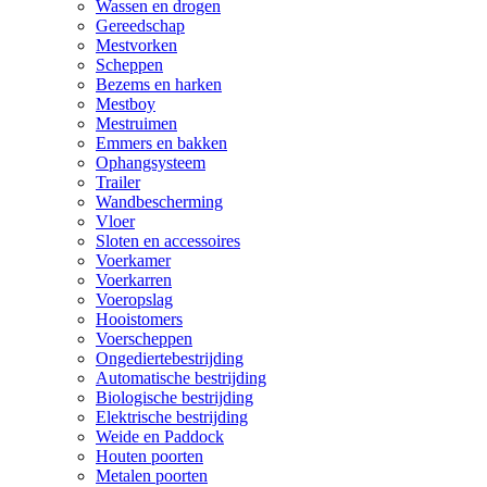
Wassen en drogen
Gereedschap
Mestvorken
Scheppen
Bezems en harken
Mestboy
Mestruimen
Emmers en bakken
Ophangsysteem
Trailer
Wandbescherming
Vloer
Sloten en accessoires
Voerkamer
Voerkarren
Voeropslag
Hooistomers
Voerscheppen
Ongediertebestrijding
Automatische bestrijding
Biologische bestrijding
Elektrische bestrijding
Weide en Paddock
Houten poorten
Metalen poorten