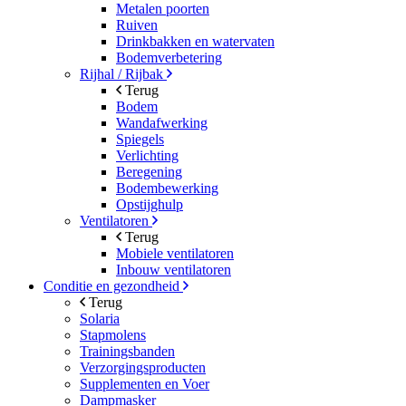
Metalen poorten
Ruiven
Drinkbakken en watervaten
Bodemverbetering
Rijhal / Rijbak
Terug
Bodem
Wandafwerking
Spiegels
Verlichting
Beregening
Bodembewerking
Opstijghulp
Ventilatoren
Terug
Mobiele ventilatoren
Inbouw ventilatoren
Conditie en gezondheid
Terug
Solaria
Stapmolens
Trainingsbanden
Verzorgingsproducten
Supplementen en Voer
Dampmasker