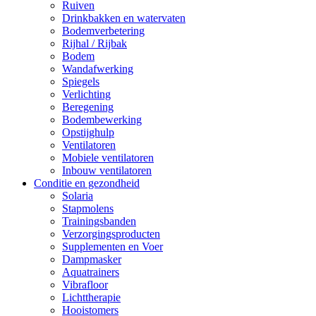
Ruiven
Drinkbakken en watervaten
Bodemverbetering
Rijhal / Rijbak
Bodem
Wandafwerking
Spiegels
Verlichting
Beregening
Bodembewerking
Opstijghulp
Ventilatoren
Mobiele ventilatoren
Inbouw ventilatoren
Conditie en gezondheid
Solaria
Stapmolens
Trainingsbanden
Verzorgingsproducten
Supplementen en Voer
Dampmasker
Aquatrainers
Vibrafloor
Lichttherapie
Hooistomers