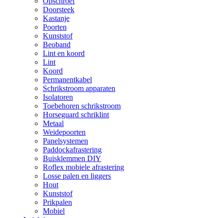
Opschroef
Doorsteek
Kastanje
Poorten
Kunststof
Beoband
Lint en koord
Lint
Koord
Permanentkabel
Schrikstroom apparaten
Isolatoren
Toebehoren schrikstroom
Horseguard schriklint
Metaal
Weidepoorten
Panelsystemen
Paddockafrastering
Buisklemmen DIY
Roflex mobiele afrastering
Losse palen en liggers
Hout
Kunststof
Prikpalen
Mobiel