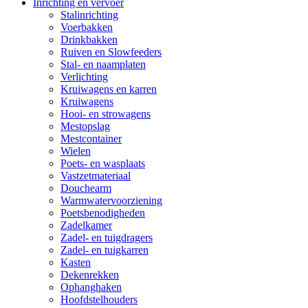
Inrichting en vervoer
Stalinrichting
Voerbakken
Drinkbakken
Ruiven en Slowfeeders
Stal- en naamplaten
Verlichting
Kruiwagens en karren
Kruiwagens
Hooi- en strowagens
Mestopslag
Mestcontainer
Wielen
Poets- en wasplaats
Vastzetmateriaal
Douchearm
Warmwatervoorziening
Poetsbenodigheden
Zadelkamer
Zadel- en tuigdragers
Zadel- en tuigkarren
Kasten
Dekenrekken
Ophanghaken
Hoofdstelhouders