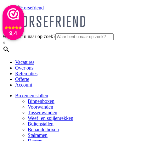
9,4
Waar bent u naar op zoek?
×
Vacatures
Over ons
Referenties
Offerte
Account
Boxen en stallen
Binnenboxen
Voorwanden
Tussenwanden
Weef- en spijlenrekken
Buitenstallen
Behandelboxen
Stalramen
Deuren