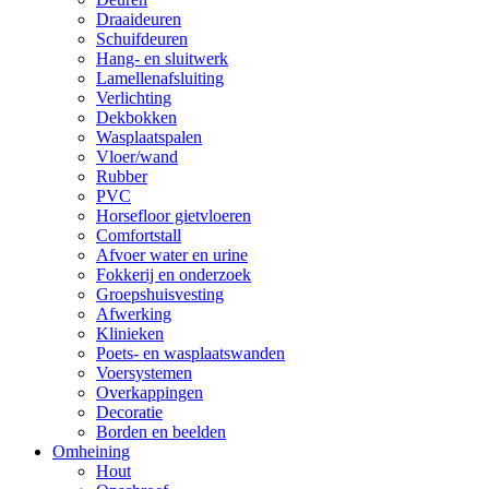
Draaideuren
Schuifdeuren
Hang- en sluitwerk
Lamellenafsluiting
Verlichting
Dekbokken
Wasplaatspalen
Vloer/wand
Rubber
PVC
Horsefloor gietvloeren
Comfortstall
Afvoer water en urine
Fokkerij en onderzoek
Groepshuisvesting
Afwerking
Klinieken
Poets- en wasplaatswanden
Voersystemen
Overkappingen
Decoratie
Borden en beelden
Omheining
Hout