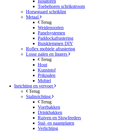
Isolatoren
Toebehoren schrikstroom
Horseguard schriklint
Metaal
Terug
Weidepoorten
Panelsystemen
Paddockafrastering
Buisklemmen DIY
Roflex mobiele afrastering
Losse palen en liggers
Terug
Hout
Kunststof
Prikpalen
Mobiel
Inrichting en vervoer
Terug
Stalinrichting
Terug
Voerbakken
Drinkbakken
Ruiven en Slowfeeders
Stal- en naamplaten
Verlichting