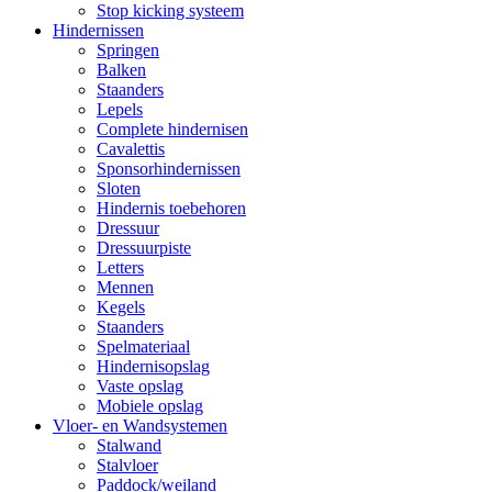
Stop kicking systeem
Hindernissen
Springen
Balken
Staanders
Lepels
Complete hindernisen
Cavalettis
Sponsorhindernissen
Sloten
Hindernis toebehoren
Dressuur
Dressuurpiste
Letters
Mennen
Kegels
Staanders
Spelmateriaal
Hindernisopslag
Vaste opslag
Mobiele opslag
Vloer- en Wandsystemen
Stalwand
Stalvloer
Paddock/weiland