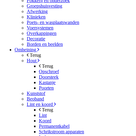
Fokkerij en onderzoek
Groepshuisvesting
Afwerking
Klinieken
Poets- en wasplaatswanden
Voersystemen
Overkappingen
Decoratie
Borden en beelden
Omheining
Terug
Hout
Terug
Opschroef
Doorsteek
Kastanje
Poorten
Kunststof
Beoband
Lint en koord
Terug
Lint
Koord
Permanentkabel
Schrikstroom apparaten