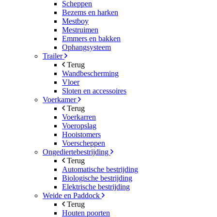
Scheppen
Bezems en harken
Mestboy
Mestruimen
Emmers en bakken
Ophangsysteem
Trailer
Terug
Wandbescherming
Vloer
Sloten en accessoires
Voerkamer
Terug
Voerkarren
Voeropslag
Hooistomers
Voerscheppen
Ongediertebestrijding
Terug
Automatische bestrijding
Biologische bestrijding
Elektrische bestrijding
Weide en Paddock
Terug
Houten poorten