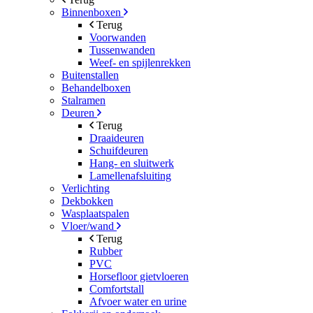
Binnenboxen
Terug
Voorwanden
Tussenwanden
Weef- en spijlenrekken
Buitenstallen
Behandelboxen
Stalramen
Deuren
Terug
Draaideuren
Schuifdeuren
Hang- en sluitwerk
Lamellenafsluiting
Verlichting
Dekbokken
Wasplaatspalen
Vloer/wand
Terug
Rubber
PVC
Horsefloor gietvloeren
Comfortstall
Afvoer water en urine