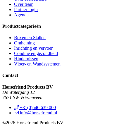
Over team
Partner login
Agenda
Productcategorieën
Boxen en Stallen
Omheining
Inrichting en vervoer
Conditie en gezondheid
Hindernissen
Vloer- en Wandsystemen
Contact
Horsefriend Products BV
De Watergang 12
7671 SW Vriezenveen
+31(0)546 639 000
info@horsefriend.nl
©2026 Horsefriend Products BV