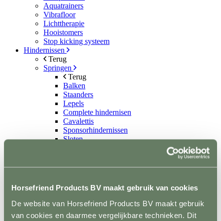
Aquatrainers
Vibrafloor
Lichttherapie
Hooistomers
Stop kicking systeem
Hindernissen
Terug
Springen
Terug
Balken
Staanders
Lepels
Complete hindernisen
Cavalettis
Sponsorhindernissen
Sloten
Hindernis toebehoren
Dressuur
Terug
Dressuurpiste
Letters
Horsefriend Products BV maakt gebruik van cookies
Mennen
Terug
De website van Horsefriend Products BV maakt gebruik
Kegels
van cookies en daarmee vergelijkbare technieken. Dit
Staanders