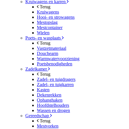
Kruiwagens en karren
Terug
Kruiwagens
Hooi- en strowagens
Mestopslag
Mestcontainer
Wielen
Poets- en wasplaats
Terug
Vastzetmateriaal
Douchearm
Warmwatervoorziening
Poetsbenodigheden
Zadelkamer
Terug
Zadel- en tuigdragers
Zadel- en tuigkarren
Kasten
Dekenrekken
Ophanghaken
Hoofdstelhouders
Wassen en drogen
Gereedschap
Terug
Mestvorken