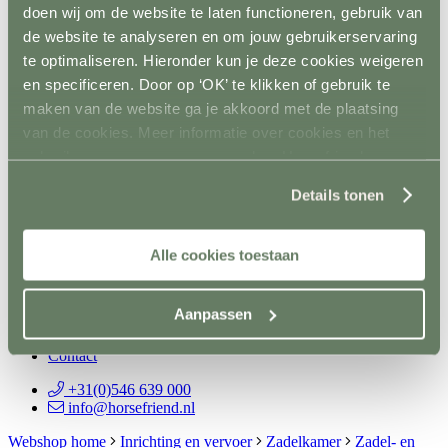
doen wij om de website te laten functioneren, gebruik van
Spelmateriaal
Hindernisopslag
de website te analyseren en om jouw gebruikerservaring
Terug
te optimaliseren. Hieronder kun je deze cookies weigeren
Vaste opslag
en specificeren. Door op ‘OK’ te klikken of gebruik te
Mobiele opslag
Vloer- en Wandsystemen
maken van de website ga je akkoord met de plaatsing
Terug
van de cookies. Meer informatie over cookies en het
Stalwand
gebruik van persoonsgegevens door Horsefriend
Stalvloer
Paddock/weiland
Products BV vind je
hier
.
Wasplaatsen
Details tonen
Looppaden
Recoverystallen
Stap/draf molen
Alle cookies toestaan
Trailer/vrachtwagen
Horsefloor gietvloer
Rubber op rol
Aanpassen
Ontvetten / lijmen / Kitten
Sale
Contact
+31(0)546 639 000
info@horsefriend.nl
Webshop home
Inrichting en vervoer
Zadelkamer
Zadel- en