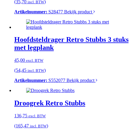
(35,70
)
incl. BTW
Artikelnummer:
S28477
Bekijk product
Hoofdsteldrager Retro Stubbs 3 stuks
met legplank
45,00
excl. BTW
(54,45
)
incl. BTW
Artikelnummer:
S552077
Bekijk product
Droogrek Retro Stubbs
136,75
excl. BTW
(165,47
)
incl. BTW