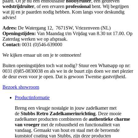
paard. Of je nu een enthousiaste
hobbyruiter
, een gedreven
wedstrijdruiter
, of een ervaren
professional
bent. Wij begrijpen
wat jij en je paarden nodig hebben. Kom langs voor deskundig
advies!
Adres:
De Watergang 12, 7671SW, Vriezenveen (NL)
Openingstijden:
Van Maandag t/m Vrijdag van 8.30 tot 17.00. Op
Zaterdag werken we op afspraak.
Contact:
0031 (0)546-639000
We kijken ernaar uit om je te ontmoeten!
Buiten openingstijden toch wat nodig? Stuur een Whatsapp op nr:
0031 (0)85-0830038 en als we in de buurt zijn doen we met plezier
de deur even voor je open. Dat is gewoon Twentse gastvrijheid.
Bezoek showroom
Productinformatie
Breng een vleugje nostalgie in jouw zadelkamer met
de
Stubbs Retro Zadelkamerinrichting
. Deze mooie
zadelkamer producten combineren de
authentieke charme
van vroeger
met de robuustheid en functionaliteit van
vandaag. Gemaakt van hout en staal met de beroemde
kunststof coating van Stubbs, zijn deze producten