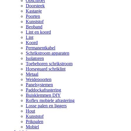
Opschroef
Doorsteek
Kastanje
Poorten
Kunststof
Beoband
Lint en koord
Lint
Koord
Permanentkabel
Schrikstroom apparaten
Isolatoren
Toebehoren schrikstroom
Horseguard schriklint
Metaal
Weidepoorten
Panelsystemen
Paddockafrastering
Buisklemmen DIY
Roflex mobiele afrastering
Losse palen en liggers
Hout
Kunststof
Prikpalen
Mobiel