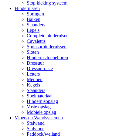
Stop kicking systeem
Hindernissen
Springen
Balken
Staanders
Lepels
Complete hindernisen
Cavalettis
Sponsorhindernissen
Sloten
Hindernis toebehoren
Dressuur
Dressuurpiste
Letters
Mennen
Kegels
Staanders
Spelmateriaal
Hindernisopslag
Vaste opslag
Mobiele opslag
Vloer- en Wandsystemen
Stalwand
Stalvloer
Paddock/weiland