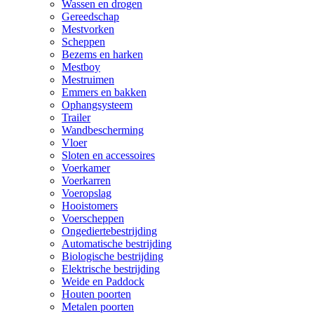
Wassen en drogen
Gereedschap
Mestvorken
Scheppen
Bezems en harken
Mestboy
Mestruimen
Emmers en bakken
Ophangsysteem
Trailer
Wandbescherming
Vloer
Sloten en accessoires
Voerkamer
Voerkarren
Voeropslag
Hooistomers
Voerscheppen
Ongediertebestrijding
Automatische bestrijding
Biologische bestrijding
Elektrische bestrijding
Weide en Paddock
Houten poorten
Metalen poorten