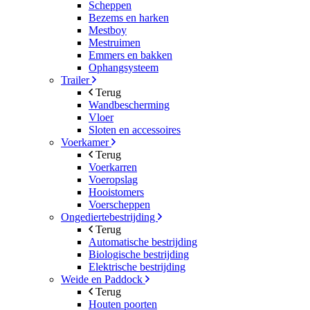
Scheppen
Bezems en harken
Mestboy
Mestruimen
Emmers en bakken
Ophangsysteem
Trailer
Terug
Wandbescherming
Vloer
Sloten en accessoires
Voerkamer
Terug
Voerkarren
Voeropslag
Hooistomers
Voerscheppen
Ongediertebestrijding
Terug
Automatische bestrijding
Biologische bestrijding
Elektrische bestrijding
Weide en Paddock
Terug
Houten poorten