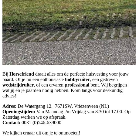
Bij
Horsefriend
draait alles om de perfecte huisvesting voor jouw
paard. Of je nu een enthousiaste
hobbyruiter
, een gedreven
wedstrijdruiter
, of een ervaren
professional
bent. Wij begrijpen
wat jij en je paarden nodig hebben. Kom langs voor deskundig
advies!
Adres:
De Watergang 12, 7671SW, Vriezenveen (NL)
Openingstijden:
Van Maandag t/m Vrijdag van 8.30 tot 17.00. Op
Zaterdag werken we op afspraak.
Contact:
0031 (0)546-639000
We kijken ernaar uit om je te ontmoeten!