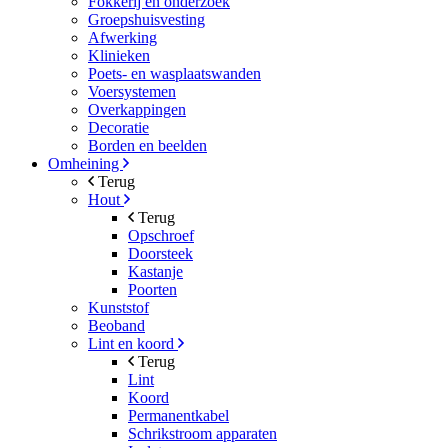
Fokkerij en onderzoek
Groepshuisvesting
Afwerking
Klinieken
Poets- en wasplaatswanden
Voersystemen
Overkappingen
Decoratie
Borden en beelden
Omheining
Terug
Hout
Terug
Opschroef
Doorsteek
Kastanje
Poorten
Kunststof
Beoband
Lint en koord
Terug
Lint
Koord
Permanentkabel
Schrikstroom apparaten