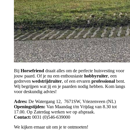
Bij
Horsefriend
draait alles om de perfecte huisvesting voor
jouw paard. Of je nu een enthousiaste
hobbyruiter
, een
gedreven
wedstrijdruiter
, of een ervaren
professional
bent.
Wij begrijpen wat jij en je paarden nodig hebben. Kom langs
voor deskundig advies!
Adres:
De Watergang 12, 7671SW, Vriezenveen (NL)
Openingstijden:
Van Maandag t/m Vrijdag van 8.30 tot
17.00. Op Zaterdag werken we op afspraak.
Contact:
0031 (0)546-639000
We kijken ernaar uit om je te ontmoeten!