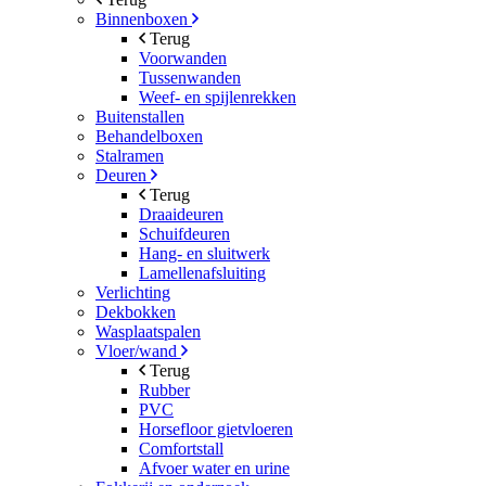
Binnenboxen
Terug
Voorwanden
Tussenwanden
Weef- en spijlenrekken
Buitenstallen
Behandelboxen
Stalramen
Deuren
Terug
Draaideuren
Schuifdeuren
Hang- en sluitwerk
Lamellenafsluiting
Verlichting
Dekbokken
Wasplaatspalen
Vloer/wand
Terug
Rubber
PVC
Horsefloor gietvloeren
Comfortstall
Afvoer water en urine