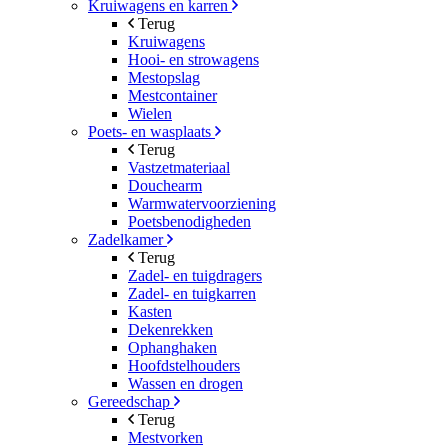
Kruiwagens en karren
Terug
Kruiwagens
Hooi- en strowagens
Mestopslag
Mestcontainer
Wielen
Poets- en wasplaats
Terug
Vastzetmateriaal
Douchearm
Warmwatervoorziening
Poetsbenodigheden
Zadelkamer
Terug
Zadel- en tuigdragers
Zadel- en tuigkarren
Kasten
Dekenrekken
Ophanghaken
Hoofdstelhouders
Wassen en drogen
Gereedschap
Terug
Mestvorken