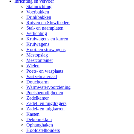
Inrichting en vervoer
Stalinrichting
Voerbakken
Drinkbakken
Ruiven en Slowfeeders
Stal- en naamplaten
Verlichting
Kruiwagens en karren
Kruiwagens
Hooi- en strowagens
Mestopslag
Mestcontainer
Wielen
Poets- en wasplaats
Vastzetmateriaal
Douchearm
Warmwatervoorziening
Poetsbenodigheden
Zadelkamer
Zadel- en tuigdragers
Zadel- en tuigkarren
Kasten
Dekenrekken
Ophanghaken
Hoofdstelhouders