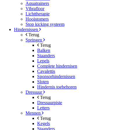
Aquatrainers
Vibrafloor
Lichttherapie
Hooistomers
Stop kicking systeem
Hindernissen
Terug
Springen
Terug
Balken
Staanders
Lepels
Complete hindernisen
Cavalettis
Sponsorhindernissen
Sloten
Hindernis toebehoren
Dressuur
Terug
Dressuurpiste
Letters
Mennen
Terug
Kegels
Staanders