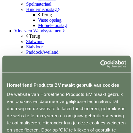
Spelmateriaal
Hindernisopslag
Terug
Vaste opslag
Mobiele opslag
Vloer- en Wandsystemen
Terug
Stalwand
Stalvloer
Paddock/weiland
Wasplaatsen
Looppaden
Recoverystallen
Stap/draf molen
Trailer/vrachtwagen
Horsefloor gietvloer
Horsefriend Products BV maakt gebruik van cookies
Rubber op rol
De website van Horsefriend Products BV maakt gebruik
Ontvetten / lijmen / Kitten
Sale
van cookies en daarmee vergelijkbare technieken. Dit
Contact
doen wij om de website te laten functioneren, gebruik van
de website te analyseren en om jouw gebruikerservaring
+31(0)546 639 000
info@horsefriend.nl
te optimaliseren. Hieronder kun je deze cookies weigeren
en specificeren. Door op ‘OK’ te klikken of gebruik te
Webshop home
Inrichting en vervoer
Zadelkamer
Zadelkast