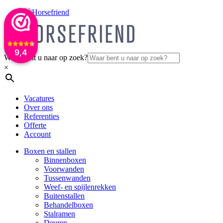
9,4
Waar bent u naar op zoek?
×
Vacatures
Over ons
Referenties
Offerte
Account
Boxen en stallen
Binnenboxen
Voorwanden
Tussenwanden
Weef- en spijlenrekken
Buitenstallen
Behandelboxen
Stalramen
Deuren