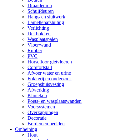
Draaideuren
Schuifdeuren
Hang- en sluitwerk
Lamellenafsluiting
Verlichting
Dekbokken
Wasplaatspalen
Vloer/wand
Rubber
PVC
Horsefloor gietvloeren
Comfortstall
Afvoer water en urine
Fokkerij en onderzoek
Groepshuisvesting
Afwerking
Klinieken
Poets- en wasplaatswanden
Voersystemen
Overkappingen
Decoratie
Borden en beelden
Omheining
Hout