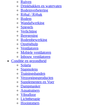
Ruiven
Drinkbakken en watervaten
Bodemverbetering
Rijhal / Rijbak
Bodem
Wandafwerking
Spiegels
Verlichting
Beregening
Bodembewerking
Opstijghulp
Ventilatoren
Mobiele ventilatoren
Inbouw ventilatoren
Conditie en gezondheid
Solaria
Stapmolens
Trainingsbanden
Verzorgingsproducten
Supplementen en Voer
Dampmasker
Aquatrainers
Vibrafloor
Lichttherapie
Hooistomers