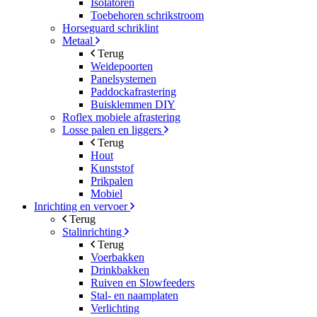
Isolatoren
Toebehoren schrikstroom
Horseguard schriklint
Metaal
Terug
Weidepoorten
Panelsystemen
Paddockafrastering
Buisklemmen DIY
Roflex mobiele afrastering
Losse palen en liggers
Terug
Hout
Kunststof
Prikpalen
Mobiel
Inrichting en vervoer
Terug
Stalinrichting
Terug
Voerbakken
Drinkbakken
Ruiven en Slowfeeders
Stal- en naamplaten
Verlichting