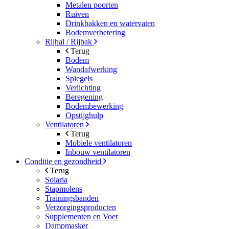
Metalen poorten
Ruiven
Drinkbakken en watervaten
Bodemverbetering
Rijhal / Rijbak
Terug
Bodem
Wandafwerking
Spiegels
Verlichting
Beregening
Bodembewerking
Opstijghulp
Ventilatoren
Terug
Mobiele ventilatoren
Inbouw ventilatoren
Conditie en gezondheid
Terug
Solaria
Stapmolens
Trainingsbanden
Verzorgingsproducten
Supplementen en Voer
Dampmasker