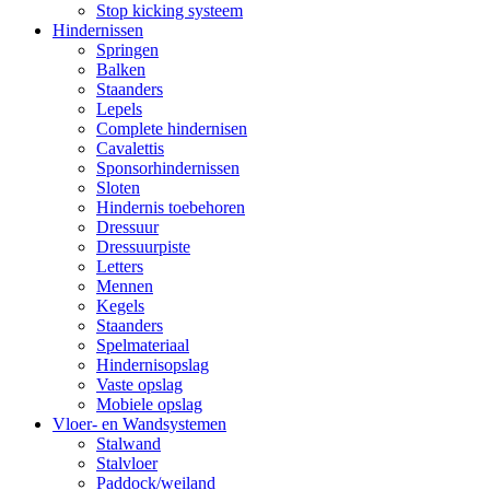
Stop kicking systeem
Hindernissen
Springen
Balken
Staanders
Lepels
Complete hindernisen
Cavalettis
Sponsorhindernissen
Sloten
Hindernis toebehoren
Dressuur
Dressuurpiste
Letters
Mennen
Kegels
Staanders
Spelmateriaal
Hindernisopslag
Vaste opslag
Mobiele opslag
Vloer- en Wandsystemen
Stalwand
Stalvloer
Paddock/weiland