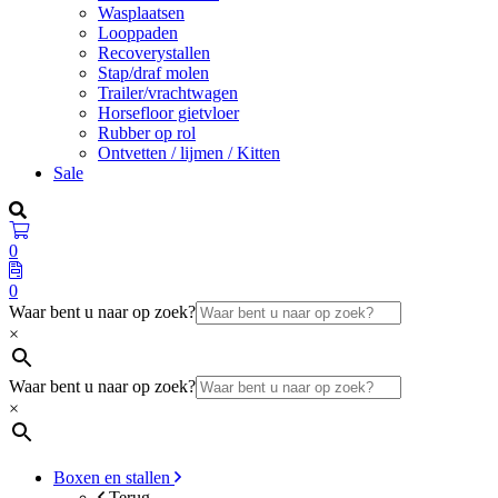
Wasplaatsen
Looppaden
Recoverystallen
Stap/draf molen
Trailer/vrachtwagen
Horsefloor gietvloer
Rubber op rol
Ontvetten / lijmen / Kitten
Sale
0
0
Waar bent u naar op zoek?
×
Waar bent u naar op zoek?
×
Boxen en stallen
Terug