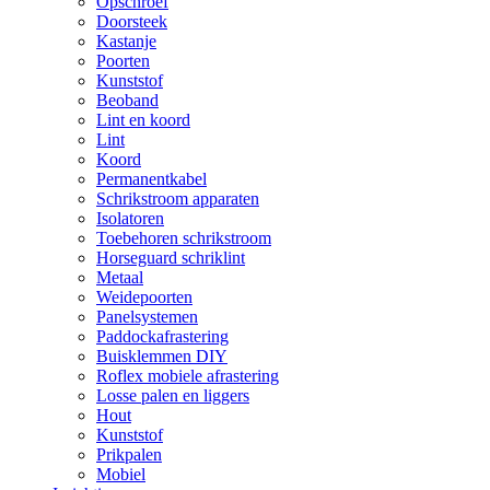
Opschroef
Doorsteek
Kastanje
Poorten
Kunststof
Beoband
Lint en koord
Lint
Koord
Permanentkabel
Schrikstroom apparaten
Isolatoren
Toebehoren schrikstroom
Horseguard schriklint
Metaal
Weidepoorten
Panelsystemen
Paddockafrastering
Buisklemmen DIY
Roflex mobiele afrastering
Losse palen en liggers
Hout
Kunststof
Prikpalen
Mobiel