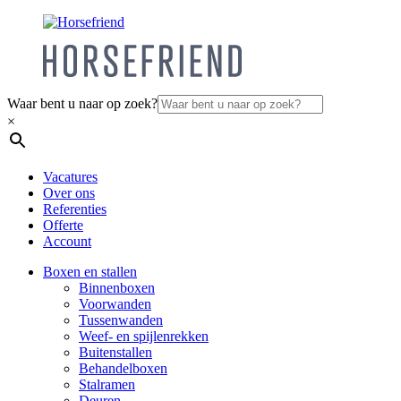
Waar bent u naar op zoek?
×
Vacatures
Over ons
Referenties
Offerte
Account
Boxen en stallen
Binnenboxen
Voorwanden
Tussenwanden
Weef- en spijlenrekken
Buitenstallen
Behandelboxen
Stalramen
Deuren