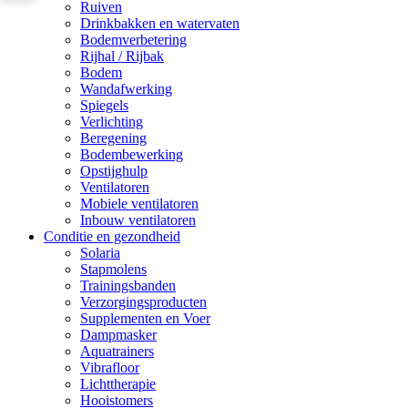
Ruiven
Drinkbakken en watervaten
Bodemverbetering
Rijhal / Rijbak
Bodem
Wandafwerking
Spiegels
Verlichting
Beregening
Bodembewerking
Opstijghulp
Ventilatoren
Mobiele ventilatoren
Inbouw ventilatoren
Conditie en gezondheid
Solaria
Stapmolens
Trainingsbanden
Verzorgingsproducten
Supplementen en Voer
Dampmasker
Aquatrainers
Vibrafloor
Lichttherapie
Hooistomers