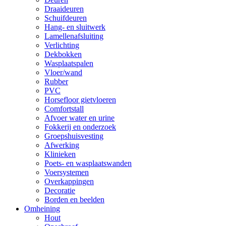
Draaideuren
Schuifdeuren
Hang- en sluitwerk
Lamellenafsluiting
Verlichting
Dekbokken
Wasplaatspalen
Vloer/wand
Rubber
PVC
Horsefloor gietvloeren
Comfortstall
Afvoer water en urine
Fokkerij en onderzoek
Groepshuisvesting
Afwerking
Klinieken
Poets- en wasplaatswanden
Voersystemen
Overkappingen
Decoratie
Borden en beelden
Omheining
Hout