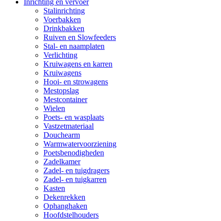
Inrichting en vervoer
Stalinrichting
Voerbakken
Drinkbakken
Ruiven en Slowfeeders
Stal- en naamplaten
Verlichting
Kruiwagens en karren
Kruiwagens
Hooi- en strowagens
Mestopslag
Mestcontainer
Wielen
Poets- en wasplaats
Vastzetmateriaal
Douchearm
Warmwatervoorziening
Poetsbenodigheden
Zadelkamer
Zadel- en tuigdragers
Zadel- en tuigkarren
Kasten
Dekenrekken
Ophanghaken
Hoofdstelhouders