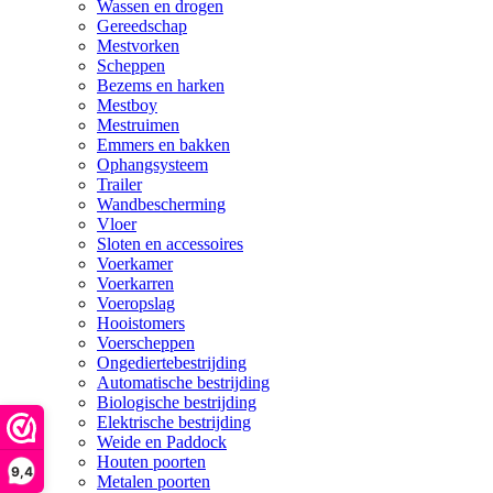
Wassen en drogen
Gereedschap
Mestvorken
Scheppen
Bezems en harken
Mestboy
Mestruimen
Emmers en bakken
Ophangsysteem
Trailer
Wandbescherming
Vloer
Sloten en accessoires
Voerkamer
Voerkarren
Voeropslag
Hooistomers
Voerscheppen
Ongediertebestrijding
Automatische bestrijding
Biologische bestrijding
Elektrische bestrijding
Weide en Paddock
Houten poorten
9,4
Metalen poorten