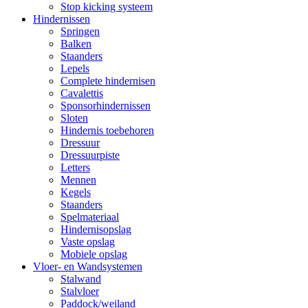
Stop kicking systeem
Hindernissen
Springen
Balken
Staanders
Lepels
Complete hindernisen
Cavalettis
Sponsorhindernissen
Sloten
Hindernis toebehoren
Dressuur
Dressuurpiste
Letters
Mennen
Kegels
Staanders
Spelmateriaal
Hindernisopslag
Vaste opslag
Mobiele opslag
Vloer- en Wandsystemen
Stalwand
Stalvloer
Paddock/weiland