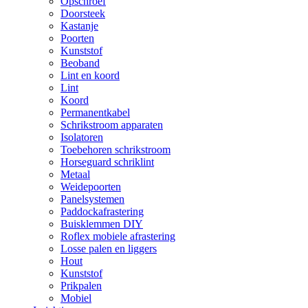
Opschroef
Doorsteek
Kastanje
Poorten
Kunststof
Beoband
Lint en koord
Lint
Koord
Permanentkabel
Schrikstroom apparaten
Isolatoren
Toebehoren schrikstroom
Horseguard schriklint
Metaal
Weidepoorten
Panelsystemen
Paddockafrastering
Buisklemmen DIY
Roflex mobiele afrastering
Losse palen en liggers
Hout
Kunststof
Prikpalen
Mobiel