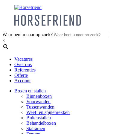
Waar bent u naar op zoek?
×
Vacatures
Over ons
Referenties
Offerte
Account
Boxen en stallen
Binnenboxen
Voorwanden
Tussenwanden
Weef- en spijlenrekken
Buitenstallen
Behandelboxen
Stalramen
Deuren