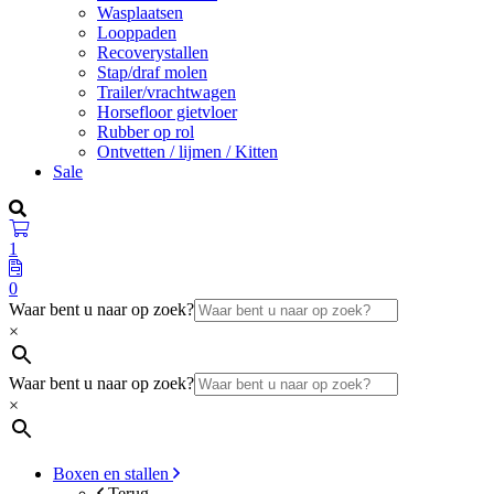
Wasplaatsen
Looppaden
Recoverystallen
Stap/draf molen
Trailer/vrachtwagen
Horsefloor gietvloer
Rubber op rol
Ontvetten / lijmen / Kitten
Sale
1
0
Waar bent u naar op zoek?
×
Waar bent u naar op zoek?
×
Boxen en stallen
Terug