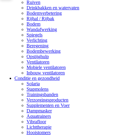
Ruiven
Drinkbakken en watervaten
Bodemverbetering
Rijhal / Rijbak
Bodem
Wandafwerking
Spiegels
Verlichting
Beregening
Bodembewerking
Opstijghulp
Ventilatoren
Mobiele ventilatoren
Inbouw ventilatoren
Conditie en gezondheid
Solaria
Stapmolens
Trainingsbanden
Verzorgingsproducten
Supplementen en Voer
Dampmasker
Aquatrainers
Vibrafloor
Lichttherapie
Hooistomers