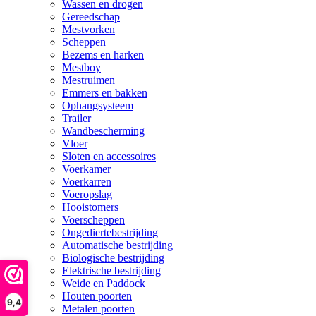
Wassen en drogen
Gereedschap
Mestvorken
Scheppen
Bezems en harken
Mestboy
Mestruimen
Emmers en bakken
Ophangsysteem
Trailer
Wandbescherming
Vloer
Sloten en accessoires
Voerkamer
Voerkarren
Voeropslag
Hooistomers
Voerscheppen
Ongediertebestrijding
Automatische bestrijding
Biologische bestrijding
Elektrische bestrijding
Weide en Paddock
Houten poorten
9,4
Metalen poorten