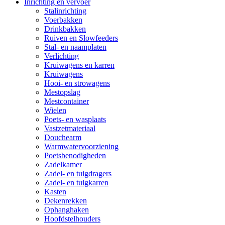
Inrichting en vervoer
Stalinrichting
Voerbakken
Drinkbakken
Ruiven en Slowfeeders
Stal- en naamplaten
Verlichting
Kruiwagens en karren
Kruiwagens
Hooi- en strowagens
Mestopslag
Mestcontainer
Wielen
Poets- en wasplaats
Vastzetmateriaal
Douchearm
Warmwatervoorziening
Poetsbenodigheden
Zadelkamer
Zadel- en tuigdragers
Zadel- en tuigkarren
Kasten
Dekenrekken
Ophanghaken
Hoofdstelhouders