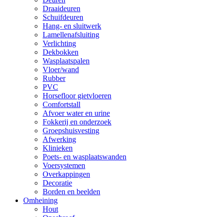
Draaideuren
Schuifdeuren
Hang- en sluitwerk
Lamellenafsluiting
Verlichting
Dekbokken
Wasplaatspalen
Vloer/wand
Rubber
PVC
Horsefloor gietvloeren
Comfortstall
Afvoer water en urine
Fokkerij en onderzoek
Groepshuisvesting
Afwerking
Klinieken
Poets- en wasplaatswanden
Voersystemen
Overkappingen
Decoratie
Borden en beelden
Omheining
Hout