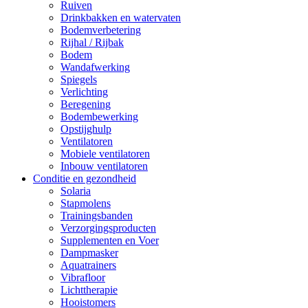
Ruiven
Drinkbakken en watervaten
Bodemverbetering
Rijhal / Rijbak
Bodem
Wandafwerking
Spiegels
Verlichting
Beregening
Bodembewerking
Opstijghulp
Ventilatoren
Mobiele ventilatoren
Inbouw ventilatoren
Conditie en gezondheid
Solaria
Stapmolens
Trainingsbanden
Verzorgingsproducten
Supplementen en Voer
Dampmasker
Aquatrainers
Vibrafloor
Lichttherapie
Hooistomers