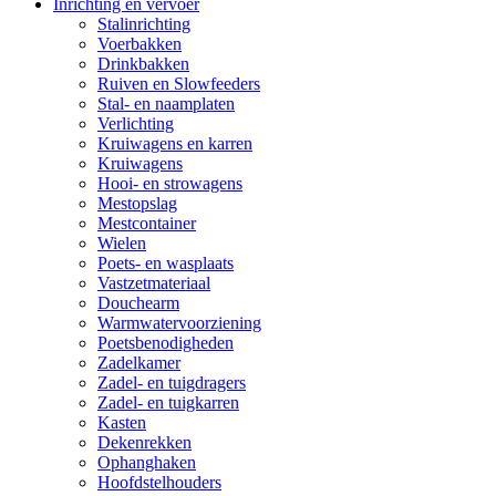
Inrichting en vervoer
Stalinrichting
Voerbakken
Drinkbakken
Ruiven en Slowfeeders
Stal- en naamplaten
Verlichting
Kruiwagens en karren
Kruiwagens
Hooi- en strowagens
Mestopslag
Mestcontainer
Wielen
Poets- en wasplaats
Vastzetmateriaal
Douchearm
Warmwatervoorziening
Poetsbenodigheden
Zadelkamer
Zadel- en tuigdragers
Zadel- en tuigkarren
Kasten
Dekenrekken
Ophanghaken
Hoofdstelhouders