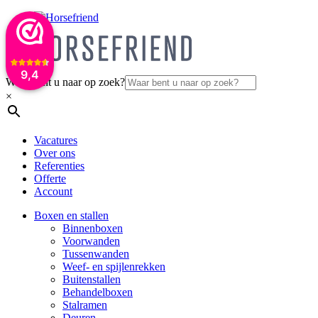
9,4
Waar bent u naar op zoek?
×
Vacatures
Over ons
Referenties
Offerte
Account
Boxen en stallen
Binnenboxen
Voorwanden
Tussenwanden
Weef- en spijlenrekken
Buitenstallen
Behandelboxen
Stalramen
Deuren