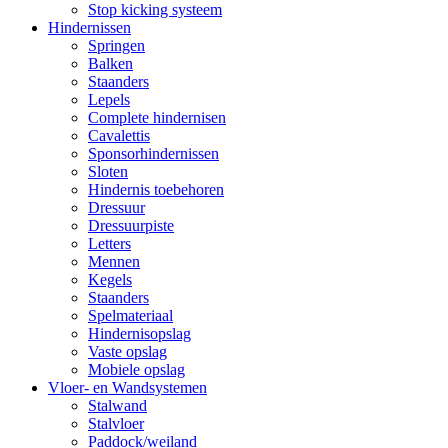
Stop kicking systeem
Hindernissen
Springen
Balken
Staanders
Lepels
Complete hindernisen
Cavalettis
Sponsorhindernissen
Sloten
Hindernis toebehoren
Dressuur
Dressuurpiste
Letters
Mennen
Kegels
Staanders
Spelmateriaal
Hindernisopslag
Vaste opslag
Mobiele opslag
Vloer- en Wandsystemen
Stalwand
Stalvloer
Paddock/weiland