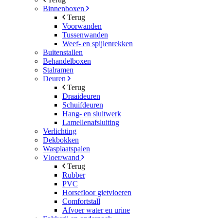
Binnenboxen
Terug
Voorwanden
Tussenwanden
Weef- en spijlenrekken
Buitenstallen
Behandelboxen
Stalramen
Deuren
Terug
Draaideuren
Schuifdeuren
Hang- en sluitwerk
Lamellenafsluiting
Verlichting
Dekbokken
Wasplaatspalen
Vloer/wand
Terug
Rubber
PVC
Horsefloor gietvloeren
Comfortstall
Afvoer water en urine