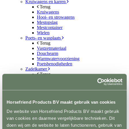
Kruiwagens en karren
Terug
Kruiwagens
Hooi- en strowagens
Mestopslag
Mestcontainer
Wielen
Poets- en wasplaats
Terug
Vastzetmateriaal
Douchearm
Warmwatervoorziening
Poetsbenodigheden
Zadelkamer
Terug
Zadel- en tuigdragers
Zadel- en tuigkarren
Kasten
Dekenrekken
Ophanghaken
Horsefriend Products BV maakt gebruik van cookies
Hoofdstelhouders
Wassen en drogen
De website van Horsefriend Products BV maakt gebruik
Gereedschap
van cookies en daarmee vergelijkbare technieken. Dit
Terug
doen wij om de website te laten functioneren, gebruik van
Mestvorken