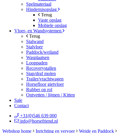
Spelmateriaal
Hindernisopslag
Terug
Vaste opslag
Mobiele opslag
Vloer- en Wandsystemen
Terug
Stalwand
Stalvloer
Paddock/weiland
Wasplaatsen
Looppaden
Recoverystallen
Stap/draf molen
Trailer/vrachtwagen
Horsefloor gietvloer
Rubber op rol
Ontvetten / lijmen / Kitten
Sale
Contact
+31(0)546 639 000
info@horsefriend.nl
Webshop home
Inrichting en vervoer
Weide en Paddock