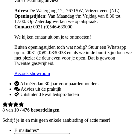
voor deskundig advies!
Adres:
De Watergang 12, 7671SW, Vriezenveen (NL)
Openingstijden:
Van Maandag t/m Vrijdag van 8.30 tot
17.00. Op Zaterdag werken we op afspraak.
Contact:
0031 (0)546-639000
We kijken ernaar uit om je te ontmoeten!
Buiten openingstijden toch wat nodig? Stuur een Whatsapp
op nr: 0031 (0)85-0830038 en als we in de buurt zijn doen we
met plezier de deur even voor je open. Dat is gewoon
Twentse gastvrijheid.
Bezoek showroom
Al méér dan 30 jaar voor paardenhouders
Advies uit de praktijk
Uitsluitend kwaliteitsproducten
8 van 10 /
476 beoordelingen
Schrijf je in en mis geen enkele aanbieding of actie meer!
E-mailadres
*