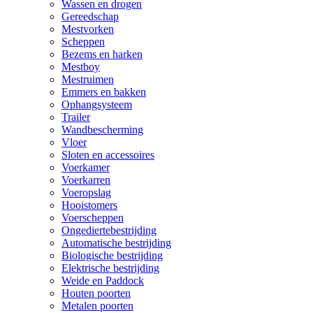
Wassen en drogen
Gereedschap
Mestvorken
Scheppen
Bezems en harken
Mestboy
Mestruimen
Emmers en bakken
Ophangsysteem
Trailer
Wandbescherming
Vloer
Sloten en accessoires
Voerkamer
Voerkarren
Voeropslag
Hooistomers
Voerscheppen
Ongediertebestrijding
Automatische bestrijding
Biologische bestrijding
Elektrische bestrijding
Weide en Paddock
Houten poorten
Metalen poorten