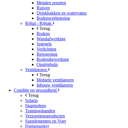
Metalen poorten
Ruiven
Drinkbakken en watervaten
Bodemverbetering
Rijhal / Rijbak
Terug
Bodem
Wandafwerking
Spiegels
Verlichting
Beregening
Bodembewerking
Opstijghulp
Ventilatoren
Terug
Mobiele ventilatoren
Inbouw ventilatoren
Conditie en gezondheid
Terug
Solaria
Stapmolens
Trainingsbanden
Verzorgingsproducten
Supplementen en Voer
Dampmasker