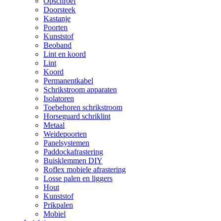
Opschroef
Doorsteek
Kastanje
Poorten
Kunststof
Beoband
Lint en koord
Lint
Koord
Permanentkabel
Schrikstroom apparaten
Isolatoren
Toebehoren schrikstroom
Horseguard schriklint
Metaal
Weidepoorten
Panelsystemen
Paddockafrastering
Buisklemmen DIY
Roflex mobiele afrastering
Losse palen en liggers
Hout
Kunststof
Prikpalen
Mobiel