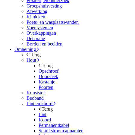
Fokkerij en onderzoek
Groepshuisvesting
Afwerking
Klinieken
Poets- en wasplaatswanden
Voersystemen
Overkappingen
Decoratie
Borden en beelden
Omheining
Terug
Hout
Terug
Opschroef
Doorsteek
Kastanje
Poorten
Kunststof
Beoband
Lint en koord
Terug
Lint
Koord
Permanentkabel
Schrikstroom apparaten