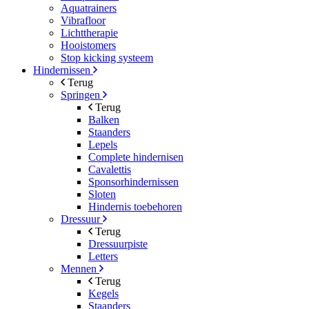
Aquatrainers
Vibrafloor
Lichttherapie
Hooistomers
Stop kicking systeem
Hindernissen
Terug
Springen
Terug
Balken
Staanders
Lepels
Complete hindernisen
Cavalettis
Sponsorhindernissen
Sloten
Hindernis toebehoren
Dressuur
Terug
Dressuurpiste
Letters
Mennen
Terug
Kegels
Staanders