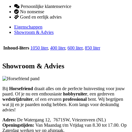
Persoonlijke klantenservice
No nonsense
Goed en eerlijk advies
Eigenschappen
Showroom & Advies
Inhoud-liters
1050 liter
,
400 liter
,
600 liter
,
850 liter
Showroom & Advies
Bij
Horsefriend
draait alles om de perfecte huisvesting voor jouw
paard. Of je nu een enthousiaste
hobbyruiter
, een gedreven
wedstrijdruiter
, of een ervaren
professional
bent. Wij begrijpen
wat jij en je paarden nodig hebben. Kom langs voor deskundig
advies!
Adres:
De Watergang 12, 7671SW, Vriezenveen (NL)
Openingstijden:
Van Maandag t/m Vrijdag van 8.30 tot 17.00. Op
Zaterdag werken we op afspraak.