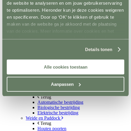
Scheppen
de website te analyseren en om jouw gebruikerservaring
Bezems en harken
te optimaliseren. Hieronder kun je deze cookies weigeren
Mestboy
en specificeren. Door op ‘OK’ te klikken of gebruik te
Mestruimen
Emmers en bakken
maken van de website ga je akkoord met de plaatsing
Ophangsysteem
van de cookies. Meer informatie over cookies en het
Trailer
gebruik van persoonsgegevens door Horsefriend
Terug
Wandbescherming
Products BV vind je
hier
.
Details tonen
Vloer
Sloten en accessoires
Voerkamer
Terug
Alle cookies toestaan
Voerkarren
Voeropslag
Hooistomers
Aanpassen
Voerscheppen
Ongediertebestrijding
Terug
Automatische bestrijding
Biologische bestrijding
Elektrische bestrijding
Weide en Paddock
Terug
Houten poorten