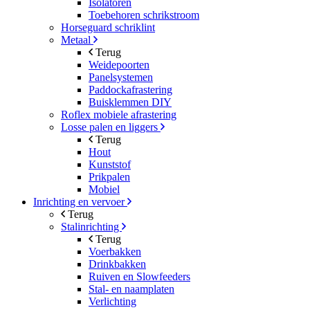
Isolatoren
Toebehoren schrikstroom
Horseguard schriklint
Metaal
Terug
Weidepoorten
Panelsystemen
Paddockafrastering
Buisklemmen DIY
Roflex mobiele afrastering
Losse palen en liggers
Terug
Hout
Kunststof
Prikpalen
Mobiel
Inrichting en vervoer
Terug
Stalinrichting
Terug
Voerbakken
Drinkbakken
Ruiven en Slowfeeders
Stal- en naamplaten
Verlichting