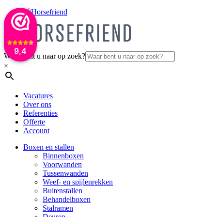
9,4
Waar bent u naar op zoek?
×
Vacatures
Over ons
Referenties
Offerte
Account
Boxen en stallen
Binnenboxen
Voorwanden
Tussenwanden
Weef- en spijlenrekken
Buitenstallen
Behandelboxen
Stalramen
Deuren