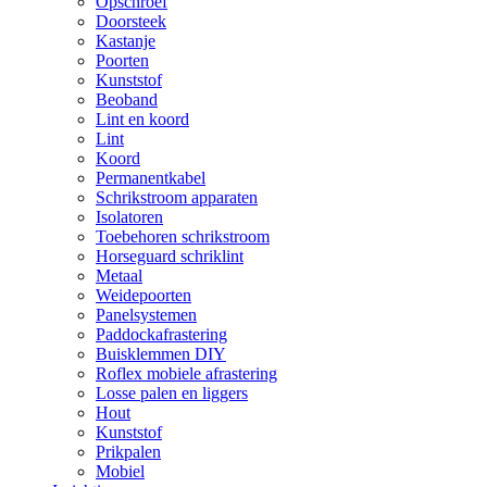
Opschroef
Doorsteek
Kastanje
Poorten
Kunststof
Beoband
Lint en koord
Lint
Koord
Permanentkabel
Schrikstroom apparaten
Isolatoren
Toebehoren schrikstroom
Horseguard schriklint
Metaal
Weidepoorten
Panelsystemen
Paddockafrastering
Buisklemmen DIY
Roflex mobiele afrastering
Losse palen en liggers
Hout
Kunststof
Prikpalen
Mobiel