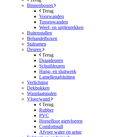
Binnenboxen
Terug
Voorwanden
Tussenwanden
Weef- en spijlenrekken
Buitenstallen
Behandelboxen
Stalramen
Deuren
Terug
Draaideuren
Schuifdeuren
Hang- en sluitwerk
Lamellenafsluiting
Verlichting
Dekbokken
Wasplaatspalen
Vloer/wand
Terug
Rubber
PVC
Horsefloor gietvloeren
Comfortstall
Afvoer water en urine