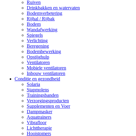
Ruiven
Drinkbakken en watervaten
Bodemverbetering
Rijhal / Rijbak
Bodem
Wandafwerking
Spiegels
Verlichting
Beregening
Bodembewerking
Opstijghulp
Ventilatoren
Mobiele ventilatoren
Inbouw ventilatoren
Conditie en gezondheid
Solaria
Stapmolens
Trainingsbanden
Verzorgingsproducten
Supplementen en Voer
Dampmasker
Aquatrainers
Vibrafloor
Lichttherapie
Hooistomers