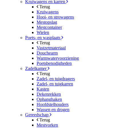
Kruiwagens en karren
Terug
Kruiwagens
Hooi- en strowagens
Mestopslag
Mestcontainer
Wielen
Poets- en wasplaats
Terug
Vastzetmateriaal
Douchearm
Warmwatervoorziening
Poetsbenodigheden
Zadelkamer
Terug
Zadel- en tuigdragers
Zadel- en tuigkarren
Kasten
Dekenrekken
Ophanghaken
Hoofdstelhouders
Wassen en drogen
Gereedschap
Terug
Mestvorken