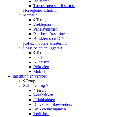
Isolatoren
Toebehoren schrikstroom
Horseguard schriklint
Metaal
Terug
Weidepoorten
Panelsystemen
Paddockafrastering
Buisklemmen DIY
Roflex mobiele afrastering
Losse palen en liggers
Terug
Hout
Kunststof
Prikpalen
Mobiel
Inrichting en vervoer
Terug
Stalinrichting
Terug
Voerbakken
Drinkbakken
Ruiven en Slowfeeders
Stal- en naamplaten
Verlichting