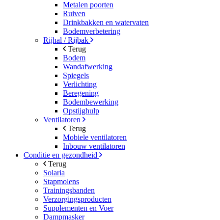
Metalen poorten
Ruiven
Drinkbakken en watervaten
Bodemverbetering
Rijhal / Rijbak
Terug
Bodem
Wandafwerking
Spiegels
Verlichting
Beregening
Bodembewerking
Opstijghulp
Ventilatoren
Terug
Mobiele ventilatoren
Inbouw ventilatoren
Conditie en gezondheid
Terug
Solaria
Stapmolens
Trainingsbanden
Verzorgingsproducten
Supplementen en Voer
Dampmasker