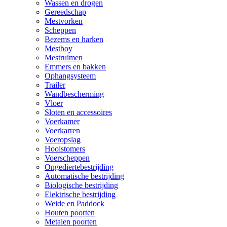
Wassen en drogen
Gereedschap
Mestvorken
Scheppen
Bezems en harken
Mestboy
Mestruimen
Emmers en bakken
Ophangsysteem
Trailer
Wandbescherming
Vloer
Sloten en accessoires
Voerkamer
Voerkarren
Voeropslag
Hooistomers
Voerscheppen
Ongediertebestrijding
Automatische bestrijding
Biologische bestrijding
Elektrische bestrijding
Weide en Paddock
Houten poorten
Metalen poorten