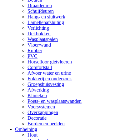
Draaideuren
Schuifdeuren
Hang- en sluitwerk
Lamellenafsluiting
Verlichting
Dekbokken
Wasplaatspalen
Vloer/wand
Rubber
PVC
Horsefloor gietvloeren
Comfortstall
Afvoer water en urine
Fokkerij en onderzoek
Groepshuisvesting
Afwerking
Klinieken
Poets- en wasplaatswanden
Voersystemen
Overkappingen
Decoratie
Borden en beelden
Omheining
Hout