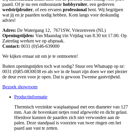
paard. Of je nu een enthousiaste
hobbyruiter
, een gedreven
wedstrijdruiter
, of een ervaren
professional
bent. Wij begrijpen
wat jij en je paarden nodig hebben. Kom langs voor deskundig
advies!
Adres:
De Watergang 12, 7671SW, Vriezenveen (NL)
Openingstijden:
Van Maandag t/m Vrijdag van 8.30 tot 17.00. Op
Zaterdag werken we op afspraak.
Contact:
0031 (0)546-639000
We kijken ernaar uit om je te ontmoeten!
Buiten openingstijden toch wat nodig? Stuur een Whatsapp op nr:
0031 (0)85-0830038 en als we in de buurt zijn doen we met plezier
de deur even voor je open. Dat is gewoon Twentse gastvrijheid.
Bezoek showroom
Productinformatie
Thermisch verzinkte wasplaatspaal met een diameter van 127
mm. Aan de bovenkant netjes rond afgewerkt en dicht gelast.
Hierdoor kunnen de paarden zich niet verwonden aan de
palen. Deze standpaal is voorzien van twee ringen om het
paard aan vast te zetten.