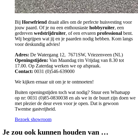
Bij
Horsefriend
draait alles om de perfecte huisvesting voor
jouw paard. Of je nu een enthousiaste
hobbyruiter
, een
gedreven
wedstrijdruiter
, of een ervaren
professional
bent.
Wij begrijpen wat jij en je paarden nodig hebben. Kom langs
voor deskundig advies!
Adres:
De Watergang 12, 7671SW, Vriezenveen (NL)
Openingstijden:
Van Maandag t/m Vrijdag van 8.30 tot
17.00. Op Zaterdag werken we op afspraak.
Contact:
0031 (0)546-639000
We kijken ernaar uit om je te ontmoeten!
Buiten openingstijden toch wat nodig? Stuur een Whatsapp
op nr: 0031 (0)85-0830038 en als we in de buurt zijn doen we
met plezier de deur even voor je open. Dat is gewoon
Twentse gastvrijheid.
Bezoek showroom
Je zou ook kunnen houden van …