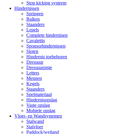
Stop kicking systeem
Hindernissen
Springen
Balken
Staanders
Lepels
Complete hindernisen
Cavalettis
Sponsorhindernissen
Sloten
Hindernis toebehoren
Dressuur
Dressuurpiste
Letters
Mennen
Kegels
Staanders
Spelmateriaal
Hindernisopslag
Vaste opslag
Mobiele opslag
Vloer- en Wandsystemen
Stalwand
Stalvloer
Paddock/weiland