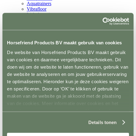
Aquatrainers
Vibrafloor
Lichttherapie
Hooistomers
Stop kicking systeem
Hindernissen
Terug
Springen
Horsefriend Products BV maakt gebruik van cookies
Terug
De website van Horsefriend Products BV maakt gebruik
Balken
Staanders
van cookies en daarmee vergelijkbare technieken. Dit
Lepels
doen wij om de website te laten functioneren, gebruik van
Complete hindernisen
de website te analyseren en om jouw gebruikerservaring
Cavalettis
Sponsorhindernissen
te optimaliseren. Hieronder kun je deze cookies weigeren
Sloten
en specificeren. Door op ‘OK’ te klikken of gebruik te
Hindernis toebehoren
maken van de website ga je akkoord met de plaatsing
Dressuur
Terug
van de cookies. Meer informatie over cookies en het
Dressuurpiste
gebruik van persoonsgegevens door Horsefriend
Letters
Products BV vind je
hier
.
Mennen
Details tonen
Terug
Kegels
Staanders