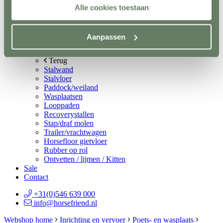
Spelmateriaal
Alle cookies toestaan
Hindernisopslag
Terug
Vaste opslag
Aanpassen
Mobiele opslag
Vloer- en Wandsystemen
Terug
Stalwand
Stalvloer
Paddock/weiland
Wasplaatsen
Looppaden
Recoverystallen
Stap/draf molen
Trailer/vrachtwagen
Horsefloor gietvloer
Rubber op rol
Ontvetten / lijmen / Kitten
Sale
Contact
+31(0)546 639 000
info@horsefriend.nl
Webshop home
Inrichting en vervoer
Poets- en wasplaats