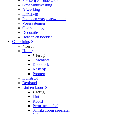
Fokkerij en onderzoek
Groepshuisvesting
Afwerking
Klinieken
Poets- en wasplaatswanden
Voersystemen
Overkappingen
Decoratie
Borden en beelden
Omheining
Terug
Hout
Terug
Opschroef
Doorsteek
Kastanje
Poorten
Kunststof
Beoband
Lint en koord
Terug
Lint
Koord
Permanentkabel
Schrikstroom apparaten