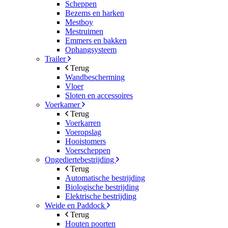
Scheppen
Bezems en harken
Mestboy
Mestruimen
Emmers en bakken
Ophangsysteem
Trailer
Terug
Wandbescherming
Vloer
Sloten en accessoires
Voerkamer
Terug
Voerkarren
Voeropslag
Hooistomers
Voerscheppen
Ongediertebestrijding
Terug
Automatische bestrijding
Biologische bestrijding
Elektrische bestrijding
Weide en Paddock
Terug
Houten poorten