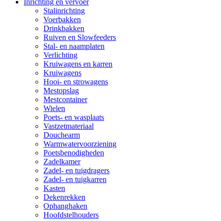
Inrichting en vervoer
Stalinrichting
Voerbakken
Drinkbakken
Ruiven en Slowfeeders
Stal- en naamplaten
Verlichting
Kruiwagens en karren
Kruiwagens
Hooi- en strowagens
Mestopslag
Mestcontainer
Wielen
Poets- en wasplaats
Vastzetmateriaal
Douchearm
Warmwatervoorziening
Poetsbenodigheden
Zadelkamer
Zadel- en tuigdragers
Zadel- en tuigkarren
Kasten
Dekenrekken
Ophanghaken
Hoofdstelhouders